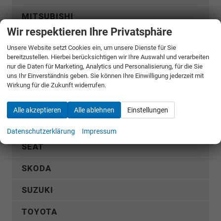
MITSUBISHI
Wir respektieren Ihre Privatsphäre
NISSAN
Unsere Website setzt Cookies ein, um unsere Dienste für Sie
bereitzustellen. Hierbei berücksichtigen wir Ihre Auswahl und verarbeiten
OMODA
nur die Daten für Marketing, Analytics und Personalisierung, für die Sie
uns Ihr Einverständnis geben. Sie können Ihre Einwilligung jederzeit mit
OPEL
Wirkung für die Zukunft widerrufen.
PEUGEOT
Alle akzeptieren
Alle ablehnen
Einstellungen
RENAULT
Datenschutzerklärung
Impressum
SEAT
SKODA
SUZUKI
TOYOTA