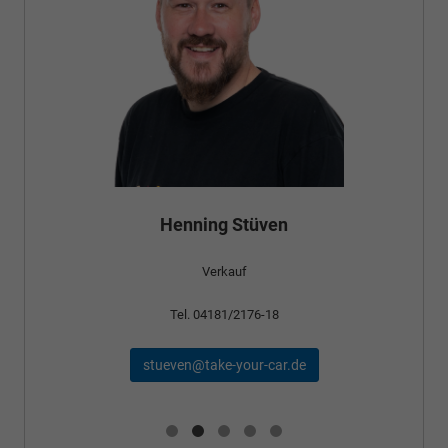
Henning Stüven
Verkauf
Tel. 04181/2176-18
stueven@take-your-car.de