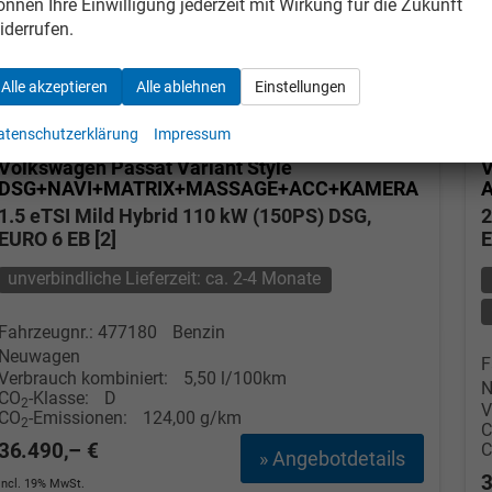
önnen Ihre Einwilligung jederzeit mit Wirkung für die Zukunft
iderrufen.
Alle akzeptieren
Alle ablehnen
Einstellungen
atenschutzerklärung
Impressum
Volkswagen Passat Variant
Style
V
DSG+NAVI+MATRIX+MASSAGE+ACC+KAMERA
1.5 eTSI Mild Hybrid 110 kW (150PS) DSG,
2
EURO 6 EB [2]
E
unverbindliche Lieferzeit: ca. 2-4 Monate
Fahrzeugnr.: 477180
Benzin
Neuwagen
F
Verbrauch kombiniert:
5,50 l/100km
N
CO
-Klasse:
D
2
V
CO
-Emissionen:
124,00 g/km
2
36.490,– €
» Angebotdetails
3
incl. 19% MwSt.