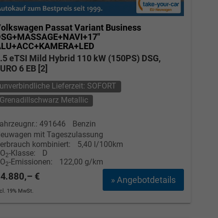
olkswagen Passat Variant
Business
DSG+MASSAGE+NAVI+17"
ALU+ACC+KAMERA+LED
.5 eTSI Mild Hybrid 110 kW (150PS) DSG,
URO 6 EB [2]
unverbindliche Lieferzeit: SOFORT
Grenadillschwarz Metallic
ahrzeugnr.: 491646
Benzin
euwagen mit Tageszulassung
erbrauch kombiniert:
5,40 l/100km
CO
-Klasse:
D
2
CO
-Emissionen:
122,00 g/km
2
4.880,– €
» Angebotdetails
ncl. 19% MwSt.