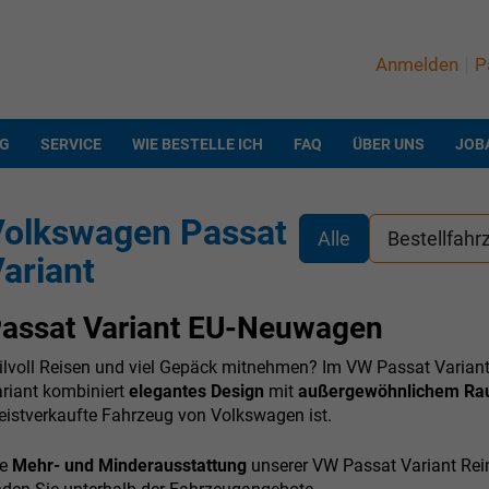
Anmelden
P
NG
SERVICE
WIE BESTELLE ICH
FAQ
ÜBER UNS
JOB
Volkswagen Passat
Alle
Bestellfahr
ariant
assat Variant EU-Neuwagen
ilvoll Reisen und viel Gepäck mitnehmen? Im VW Passat Varia
riant kombiniert
elegantes Design
mit
außergewöhnlichem Ra
istverkaufte Fahrzeug von Volkswagen ist.
ie
Mehr- und Minderausstattung
unserer VW Passat Variant Rei