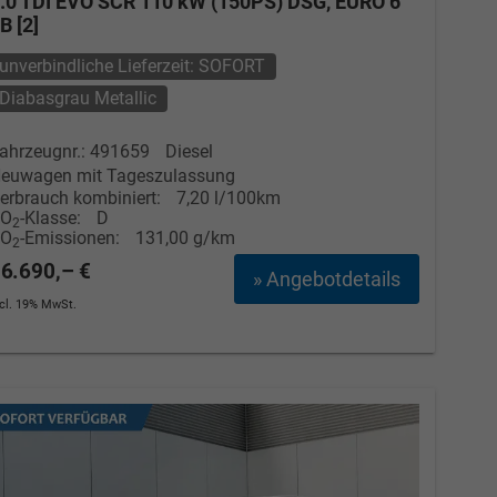
.0 TDI EVO SCR 110 kW (150PS) DSG, EURO 6
B [2]
Elvedin Calakovic
unverbindliche Lieferzeit: SOFORT
Verkauf
Diabasgrau Metallic
Tel. 04181/2176-27
ahrzeugnr.: 491659
Diesel
euwagen mit Tageszulassung
calakovic@take-your-car.de
erbrauch kombiniert:
7,20 l/100km
CO
-Klasse:
D
2
CO
-Emissionen:
131,00 g/km
2
6.690,– €
» Angebotdetails
ncl. 19% MwSt.