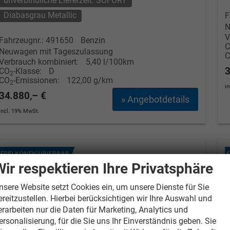
unverbindliche Lieferzeit: SOFORT
Diabasgrau Metallic
F
N
V
Fahrzeugnr.: 491650
Benzin
Neuwagen mit Tageszulassung
Verbrauch kombiniert:
5,40 l/100km
3
CO
-Klasse:
D
2
CO
-Emissionen:
122,00 g/km
2
i
34.880,– €
» Angebotdetails
incl. 19% MwSt.
Wir respektieren Ihre Privatsphäre
nsere Website setzt Cookies ein, um unsere Dienste für Sie
ereitzustellen. Hierbei berücksichtigen wir Ihre Auswahl und
erarbeiten nur die Daten für Marketing, Analytics und
ersonalisierung, für die Sie uns Ihr Einverständnis geben. Sie