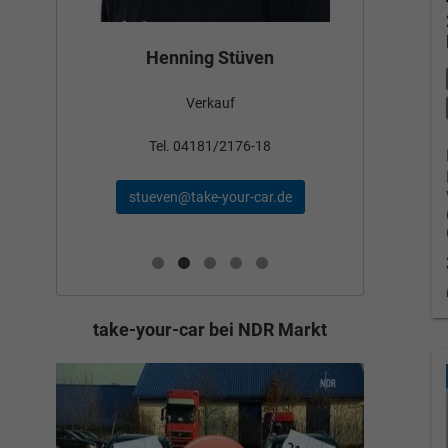
Bün
Henning Stüven
Verkauf
nden
Tel
Tel. 04181/2176-18
schae
stueven@take-your-car.de
de
take-your-car bei NDR Markt