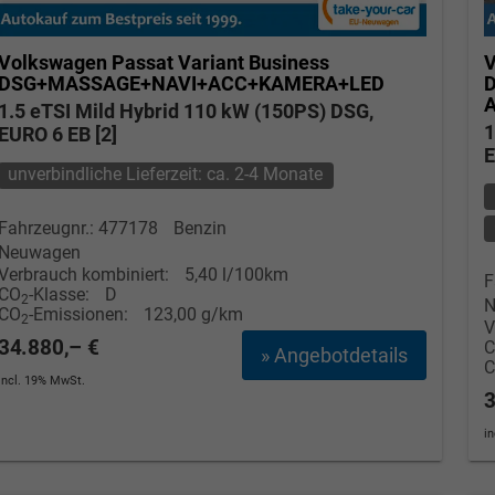
Volkswagen Passat Variant
Business
V
DSG+MASSAGE+NAVI+ACC+KAMERA+LED
1.5 eTSI Mild Hybrid 110 kW (150PS) DSG,
1
EURO 6 EB [2]
E
unverbindliche Lieferzeit: ca. 2-4 Monate
Fahrzeugnr.: 477178
Benzin
Neuwagen
Verbrauch kombiniert:
5,40 l/100km
F
CO
-Klasse:
D
2
N
CO
-Emissionen:
123,00 g/km
2
V
34.880,– €
» Angebotdetails
incl. 19% MwSt.
3
i