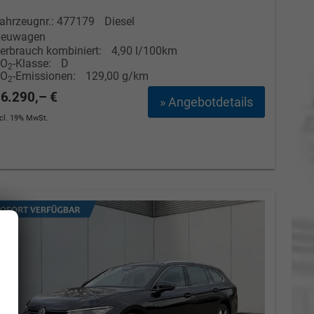
ahrzeugnr.: 477179
Diesel
euwagen
erbrauch kombiniert:
4,90 l/100km
CO
-Klasse:
D
2
CO
-Emissionen:
129,00 g/km
2
6.290,– €
» Angebotdetails
ncl. 19% MwSt.