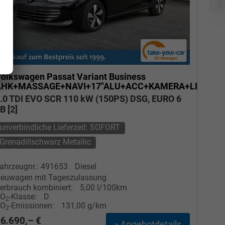
olkswagen Passat Variant
Business
AHK+MASSAGE+NAVI+17"ALU+ACC+KAMERA+LED
.0 TDI EVO SCR 110 kW (150PS) DSG, EURO 6
B [2]
unverbindliche Lieferzeit: SOFORT
Grenadillschwarz Metallic
ahrzeugnr.: 491653
Diesel
euwagen mit Tageszulassung
erbrauch kombiniert:
5,00 l/100km
CO
-Klasse:
D
2
CO
-Emissionen:
131,00 g/km
2
6.690,– €
» Angebotdetails