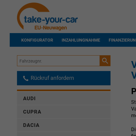
KONFIGURATOR
INZAHLUNGNAHME
FINANZIERU
Fahrzeugnr.
V
Rückruf anfordern
P
AUDI
St
Va
CUPRA
me
DACIA
D