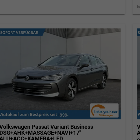
i
Volkswagen Passat Variant
Business
V
DSG+AHK+MASSAGE+NAVI+17"
ALU+ACC+KAMERA+LED