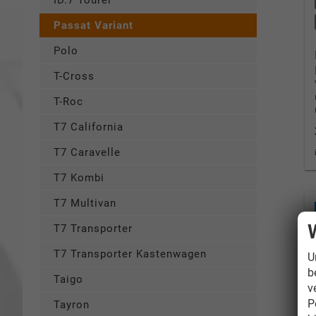
ID.7 Tourer
Passat Variant
Polo
T-Cross
T-Roc
T7 California
T7 Caravelle
T7 Kombi
T7 Multivan
T7 Transporter
T7 Transporter Kastenwagen
U
b
Taigo
v
P
Tayron