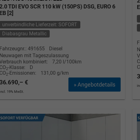
2
2.0 TDI EVO SCR 110 kW (150PS) DSG, EURO 6
E
EB [2]
Tom Wollschläger
yamin Schael
unverbindliche Lieferzeit: SOFORT
Verkauf
Verkauf
Diabasgrau Metallic
F
Tel. 04181/2176-21
. 04181/2176-24
Fahrzeugnr.: 491655
Diesel
N
Neuwagen mit Tageszulassung
V
wollschlaeger@take-your-car.de
l@take-your-car.de
Verbrauch kombiniert:
7,20 l/100km
CO
-Klasse:
D
2
CO
-Emissionen:
131,00 g/km
2
3
36.690,– €
» Angebotdetails
i
incl. 19% MwSt.