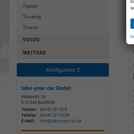
k
Tiguan
w
Touareg
Touran
D
VOLVO
WEITERE
Konfigurator 2
take-your-car GmbH
Bäckerstr. 24
D-21244
Buchholz
Telefon:
04181/2176-0
Telefax:
04181/2176-20
E-Mail:
info@take-your-car.de