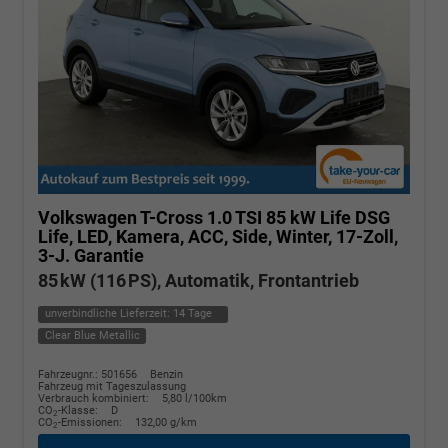
Volkswagen T-Cross
1.0 TSI 85 kW Life DSG
Life, LED, Kamera, ACC, Side, Winter, 17-Zoll,
3-J. Garantie
85 kW (116 PS), Automatik, Frontantrieb
unverbindliche Lieferzeit:
14 Tage
Clear Blue Metallic
Fahrzeugnr.: 501656
Benzin
Fahrzeug mit Tageszulassung
Verbrauch kombiniert:
5,80 l/100km
CO
-Klasse:
D
2
CO
-Emissionen:
132,00 g/km
2