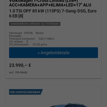
Volkswagen T-Cross
Limited (Life+)
ACC+KAMERA+APP+KLIMA+LED+17'' ALU
1.0 TSI OPF 85 kW (115PS) 7-Gang-DSG, Euro
6 EB [8]
unverbindliche Lieferzeit: ca. 4-5 Monate
Fahrzeugnr.: 478186
Benzin
Neuwagen
Verbrauch kombiniert:
5,80 l/100km
CO
-Klasse:
D
2
CO
-Emissionen:
131,00 g/km
2
» Angebotdetails
23.990,– €
incl. 19% MwSt.