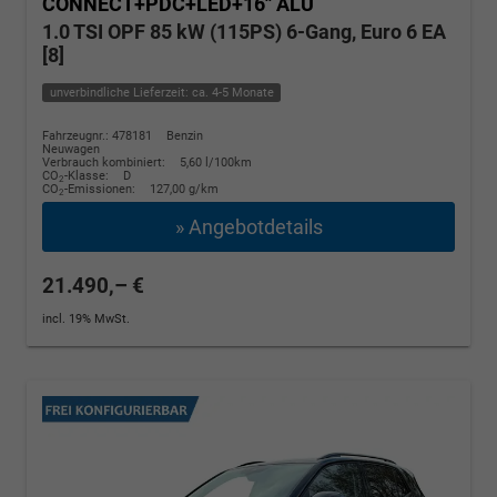
CONNECT+PDC+LED+16'' ALU
1.0 TSI OPF 85 kW (115PS) 6-Gang, Euro 6 EA
[8]
unverbindliche Lieferzeit: ca. 4-5 Monate
Fahrzeugnr.: 478181
Benzin
Neuwagen
Verbrauch kombiniert:
5,60 l/100km
CO
-Klasse:
D
2
CO
-Emissionen:
127,00 g/km
2
» Angebotdetails
21.490,– €
incl. 19% MwSt.