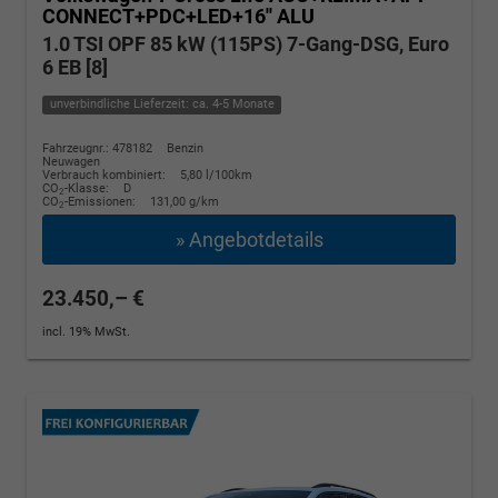
CONNECT+PDC+LED+16'' ALU
1.0 TSI OPF 85 kW (115PS) 7-Gang-DSG, Euro
6 EB [8]
unverbindliche Lieferzeit: ca. 4-5 Monate
Fahrzeugnr.: 478182
Benzin
Neuwagen
Verbrauch kombiniert:
5,80 l/100km
CO
-Klasse:
D
2
CO
-Emissionen:
131,00 g/km
2
» Angebotdetails
23.450,– €
incl. 19% MwSt.