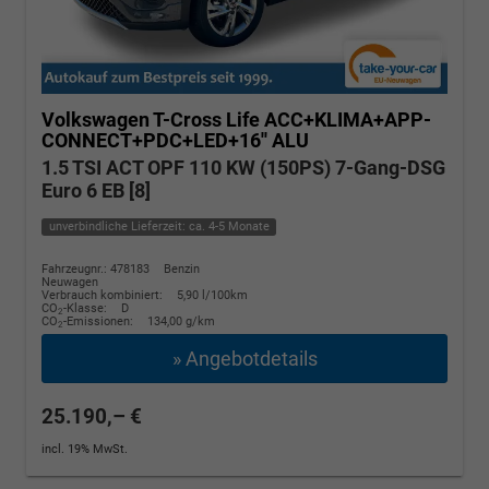
Volkswagen T-Cross
Life ACC+KLIMA+APP-
CONNECT+PDC+LED+16'' ALU
1.5 TSI ACT OPF 110 KW (150PS) 7-Gang-DSG
Euro 6 EB [8]
unverbindliche Lieferzeit: ca. 4-5 Monate
Fahrzeugnr.: 478183
Benzin
Neuwagen
Verbrauch kombiniert:
5,90 l/100km
CO
-Klasse:
D
2
CO
-Emissionen:
134,00 g/km
2
» Angebotdetails
25.190,– €
incl. 19% MwSt.