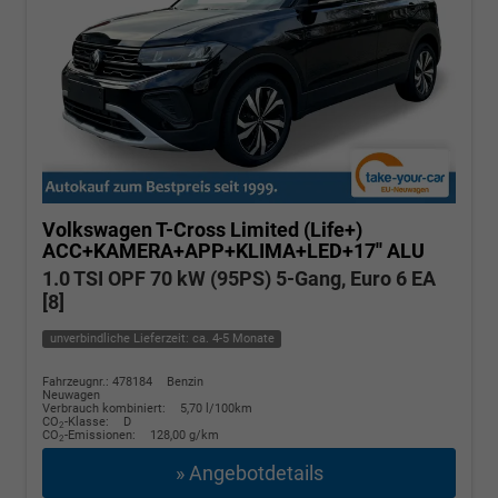
Volkswagen T-Cross
Limited (Life+)
ACC+KAMERA+APP+KLIMA+LED+17'' ALU
1.0 TSI OPF 70 kW (95PS) 5-Gang, Euro 6 EA
[8]
unverbindliche Lieferzeit: ca. 4-5 Monate
Fahrzeugnr.: 478184
Benzin
Neuwagen
Verbrauch kombiniert:
5,70 l/100km
CO
-Klasse:
D
2
CO
-Emissionen:
128,00 g/km
2
» Angebotdetails