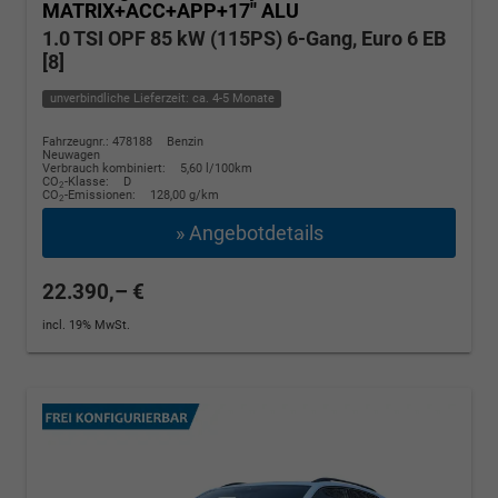
MATRIX+ACC+APP+17'' ALU
1.0 TSI OPF 85 kW (115PS) 6-Gang, Euro 6 EB
[8]
unverbindliche Lieferzeit: ca. 4-5 Monate
Fahrzeugnr.: 478188
Benzin
Neuwagen
Verbrauch kombiniert:
5,60 l/100km
CO
-Klasse:
D
2
CO
-Emissionen:
128,00 g/km
2
» Angebotdetails
22.390,– €
incl. 19% MwSt.