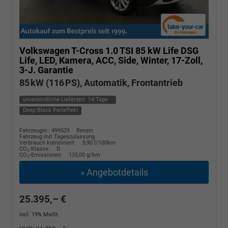
Volkswagen T-Cross
1.0 TSI 85 kW Life DSG
Life, LED, Kamera, ACC, Side, Winter, 17-Zoll,
3-J. Garantie
85 kW (116 PS), Automatik, Frontantrieb
unverbindliche Lieferzeit:
14 Tage
Deep Black Perleffekt
Fahrzeugnr.: 499529
Benzin
Fahrzeug mit Tageszulassung
Verbrauch kombiniert:
5,90 l/100km
CO
-Klasse:
D
2
CO
-Emissionen:
135,00 g/km
2
» Angebotdetails
25.395,– €
incl. 19% MwSt.