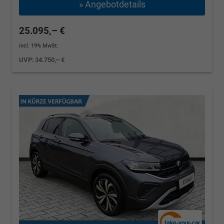
» Angebotdetails
25.095,– €
incl. 19% MwSt.
UVP:
34.750,– €