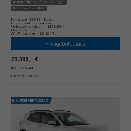
unverbindliche Lieferzeit:
14 Tage
Deep Black Perleffekt
Fahrzeugnr.: 506168
Benzin
Fahrzeug mit Tageszulassung
Verbrauch kombiniert:
5,80 l/100km
CO
-Klasse:
D
2
CO
-Emissionen:
132,00 g/km
2
» Angebotdetails
25.395,– €
incl. 19% MwSt.
UVP:
34.750,– €