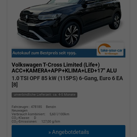
Volkswagen T-Cross
Limited (Life+)
ACC+KAMERA+APP+KLIMA+LED+17'' ALU
1.0 TSI OPF 85 kW (115PS) 6-Gang, Euro 6 EA
[8]
unverbindliche Lieferzeit: ca. 4-5 Monate
Fahrzeugnr.: 478185
Benzin
Neuwagen
Verbrauch kombiniert:
5,60 l/100km
CO
-Klasse:
D
2
CO
-Emissionen:
127,00 g/km
2
» Angebotdetails