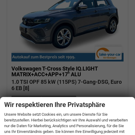
Volkswagen T-Cross
Style IQ.LIGHT
MATRIX+ACC+APP+17'' ALU
1.0 TSI OPF 85 kW (115PS) 7-Gang-DSG, Euro
6 EB [8]
unverbindliche Lieferzeit: ca. 4-5 Monate
Wir respektieren Ihre Privatsphäre
Fahrzeugnr.: 478189
Benzin
Neuwagen
Unsere Website setzt Cookies ein, um unsere Dienste für Sie
Verbrauch kombiniert:
5,80 l/100km
bereitzustellen. Hierbei berücksichtigen wir Ihre Auswahl und verarbeiten
CO
-Klasse:
D
2
CO
-Emissionen:
133,00 g/km
nur die Daten für Marketing, Analytics und Personalisierung, für die Sie
2
uns Ihr Einverständnis geben. Sie können Ihre Einwilligung jederzeit mit
» Angebotdetails