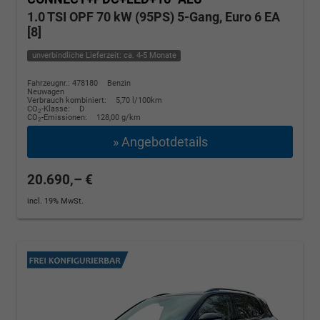
1.0 TSI OPF 70 kW (95PS) 5-Gang, Euro 6 EA
[8]
unverbindliche Lieferzeit: ca. 4-5 Monate
Fahrzeugnr.: 478180
Benzin
Neuwagen
Verbrauch kombiniert:
5,70 l/100km
CO
-Klasse:
D
2
CO
-Emissionen:
128,00 g/km
2
» Angebotdetails
20.690,– €
incl. 19% MwSt.