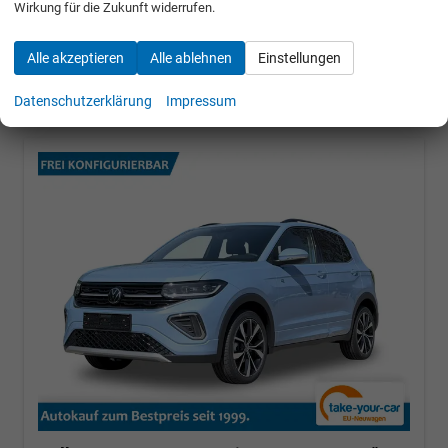
Wirkung für die Zukunft widerrufen.
24.440,– €
Alle akzeptieren
Alle ablehnen
Einstellungen
incl. 19% MwSt.
Datenschutzerklärung
Impressum