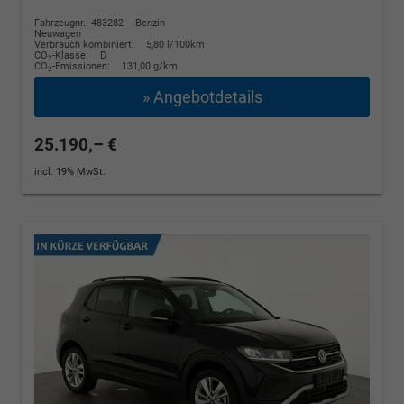
Fahrzeugnr.: 483282
Benzin
Neuwagen
Verbrauch kombiniert:
5,80 l/100km
CO
-Klasse:
D
2
CO
-Emissionen:
131,00 g/km
2
» Angebotdetails
25.190,– €
incl. 19% MwSt.