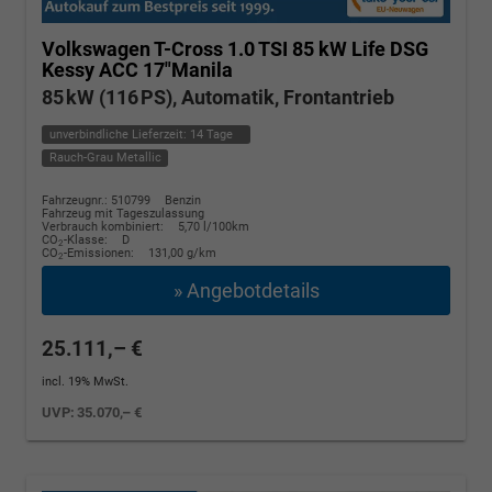
Volkswagen T-Cross
1.0 TSI 85 kW Life DSG
Kessy ACC 17"Manila
85 kW (116 PS), Automatik, Frontantrieb
unverbindliche Lieferzeit:
14 Tage
Rauch-Grau Metallic
Fahrzeugnr.: 510799
Benzin
Fahrzeug mit Tageszulassung
Verbrauch kombiniert:
5,70 l/100km
CO
-Klasse:
D
2
CO
-Emissionen:
131,00 g/km
2
» Angebotdetails
25.111,– €
incl. 19% MwSt.
UVP:
35.070,– €