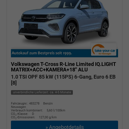
Volkswagen T-Cross
R-Line Limited IQ.LIGHT
MATRIX+ACC+KAMERA+18'' ALU
1.0 TSI OPF 85 kW (115PS) 6-Gang, Euro 6 EB
[8]
unverbindliche Lieferzeit: ca. 4-5 Monate
Fahrzeugnr.: 483278
Benzin
Neuwagen
Verbrauch kombiniert:
5,60 l/100km
CO
-Klasse:
D
2
CO
-Emissionen:
127,00 g/km
2
» Angebotdetails