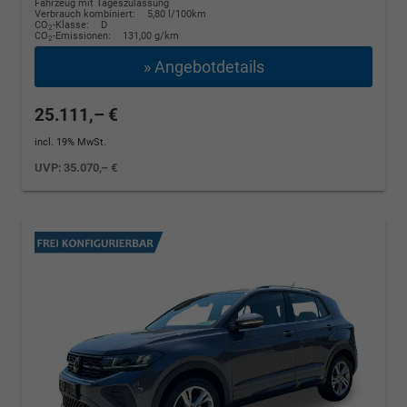
Fahrzeug mit Tageszulassung
Verbrauch kombiniert:
5,80 l/100km
CO
-Klasse:
D
2
CO
-Emissionen:
131,00 g/km
2
» Angebotdetails
25.111,– €
incl. 19% MwSt.
UVP:
35.070,– €