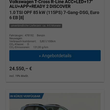
Volkswagen T-Cross
R-Line ACC+LED+17''
ALU+APP+READY 2 DISCOVER
1.0 TSI OPF 85 kW (115PS) 7-Gang-DSG, Euro
6 EB [8]
unverbindliche Lieferzeit: ca. 4-5 Monate
Fahrzeugnr.: 478192
Benzin
Neuwagen
Verbrauch kombiniert:
5,80 l/100km
CO
-Klasse:
D
2
CO
-Emissionen:
131,00 g/km
2
» Angebotdetails
24.550,– €
incl. 19% MwSt.