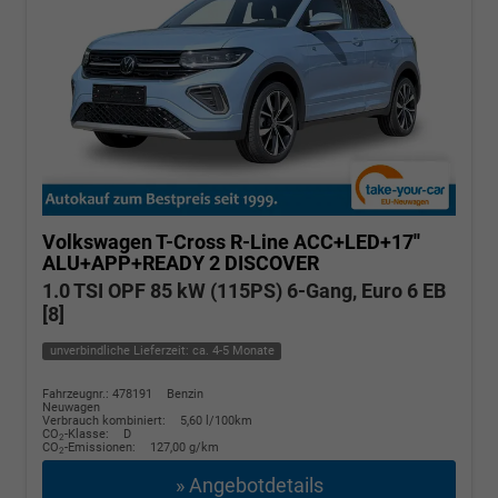
Volkswagen T-Cross
R-Line ACC+LED+17''
ALU+APP+READY 2 DISCOVER
1.0 TSI OPF 85 kW (115PS) 6-Gang, Euro 6 EB
[8]
unverbindliche Lieferzeit: ca. 4-5 Monate
Fahrzeugnr.: 478191
Benzin
Neuwagen
Verbrauch kombiniert:
5,60 l/100km
CO
-Klasse:
D
2
CO
-Emissionen:
127,00 g/km
2
» Angebotdetails