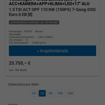
ACC+KAMERA+APP+KLIMA+LED+17'' ALU
1.5 TSI ACT OPF 110 KW (150PS) 7-Gang-DSG
Euro 6 EB [8]
unverbindliche Lieferzeit: ca. 4-5 Monate
Fahrzeugnr.: 478187
Benzin
Neuwagen
Verbrauch kombiniert:
5,90 l/100km
CO
-Klasse:
D
2
CO
-Emissionen:
134,00 g/km
2
» Angebotdetails
25.750,– €
incl. 19% MwSt.
Datensätze pro Seite:
10
20
50
100
250
Seiten: