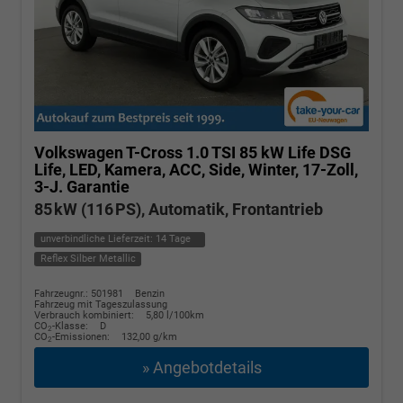
Volkswagen T-Cross
1.0 TSI 85 kW Life DSG
Life, LED, Kamera, ACC, Side, Winter, 17-Zoll,
3-J. Garantie
85 kW (116 PS), Automatik, Frontantrieb
unverbindliche Lieferzeit:
14 Tage
Reflex Silber Metallic
Fahrzeugnr.: 501981
Benzin
Fahrzeug mit Tageszulassung
Verbrauch kombiniert:
5,80 l/100km
CO
-Klasse:
D
2
CO
-Emissionen:
132,00 g/km
2
» Angebotdetails