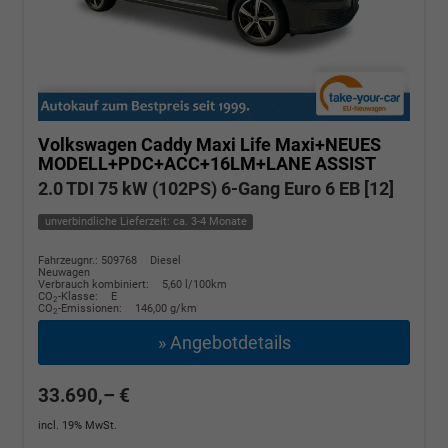
Volkswagen Caddy Maxi
Life Maxi+NEUES
MODELL+PDC+ACC+16LM+LANE ASSIST
2.0 TDI 75 kW (102PS) 6-Gang Euro 6 EB [12]
unverbindliche Lieferzeit: ca. 3-4 Monate
Fahrzeugnr.: 509768
Diesel
Neuwagen
Verbrauch kombiniert:
5,60 l/100km
CO
-Klasse:
E
2
CO
-Emissionen:
146,00 g/km
2
» Angebotdetails
33.690,– €
incl. 19% MwSt.