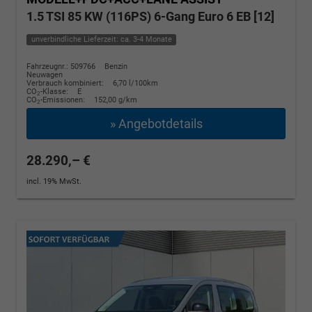
1.5 TSI 85 KW (116PS) 6-Gang Euro 6 EB [12]
unverbindliche Lieferzeit: ca. 3-4 Monate
Fahrzeugnr.: 509766
Benzin
Neuwagen
Verbrauch kombiniert:
6,70 l/100km
CO
-Klasse:
E
2
CO
-Emissionen:
152,00 g/km
2
» Angebotdetails
28.290,– €
incl. 19% MwSt.