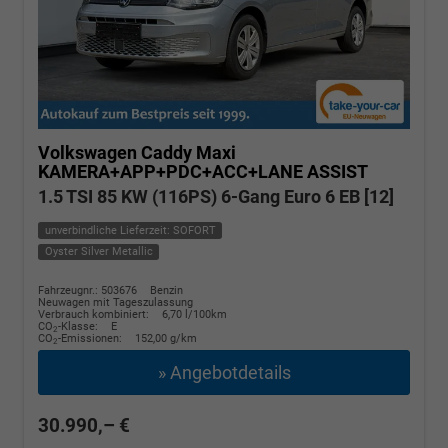
Volkswagen Caddy Maxi
KAMERA+APP+PDC+ACC+LANE ASSIST
1.5 TSI 85 KW (116PS) 6-Gang Euro 6 EB [12]
unverbindliche Lieferzeit: SOFORT
Oyster Silver Metallic
Fahrzeugnr.: 503676
Benzin
Neuwagen mit Tageszulassung
Verbrauch kombiniert:
6,70 l/100km
CO
-Klasse:
E
2
CO
-Emissionen:
152,00 g/km
2
» Angebotdetails
30.990,– €