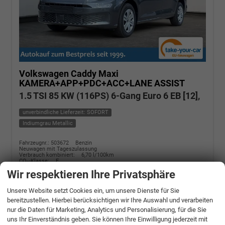
Volkswagen Caddy Maxi
KAMERA+APP+PDC+ACC+LANE ASSIST
1.5 TSI 85 KW (116PS) 6-Gang Euro 6 EB [12],
unverbindliche Lieferzeit: SOFORT
Indiumgrau Metallic
Fahrzeugnr.: 503672
Benzin
Neuwagen mit Tageszulassung
Verbrauch kombiniert:
6,70 l/100km
CO
-Klasse:
E
2
CO
-Emissionen:
152,00 g/km
2
Wir respektieren Ihre Privatsphäre
» Angebotdetails
Unsere Website setzt Cookies ein, um unsere Dienste für Sie
bereitzustellen. Hierbei berücksichtigen wir Ihre Auswahl und verarbeiten
30.990,– €
nur die Daten für Marketing, Analytics und Personalisierung, für die Sie
uns Ihr Einverständnis geben. Sie können Ihre Einwilligung jederzeit mit