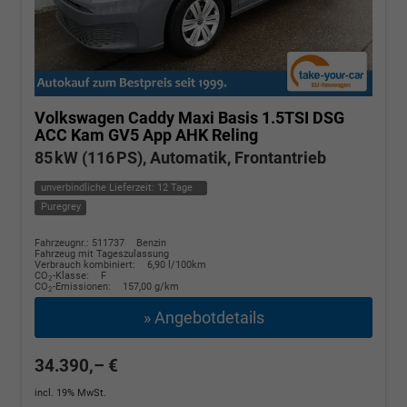
Volkswagen Caddy Maxi
Basis 1.5TSI DSG
ACC Kam GV5 App AHK Reling
85 kW (116 PS), Automatik, Frontantrieb
unverbindliche Lieferzeit:
12 Tage
Puregrey
Fahrzeugnr.: 511737
Benzin
Fahrzeug mit Tageszulassung
Verbrauch kombiniert:
6,90 l/100km
CO
-Klasse:
F
2
CO
-Emissionen:
157,00 g/km
2
» Angebotdetails
34.390,– €
incl. 19% MwSt.