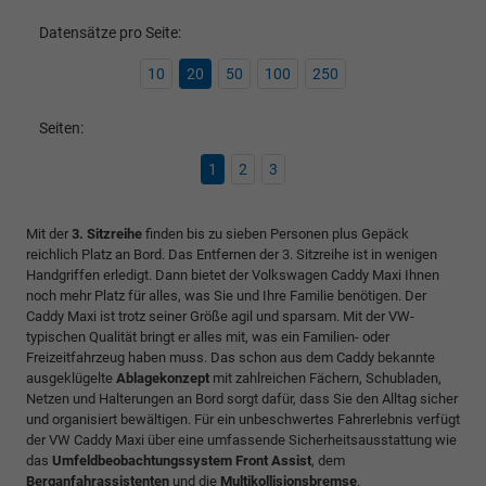
Datensätze pro Seite:
10
20
50
100
250
Seiten:
1
2
3
Mit der
3. Sitzreihe
finden bis zu sieben Personen plus Gepäck
reichlich Platz an Bord. Das Entfernen der 3. Sitzreihe ist in wenigen
Handgriffen erledigt. Dann bietet der Volkswagen Caddy Maxi Ihnen
noch mehr Platz für alles, was Sie und Ihre Familie benötigen. Der
Caddy Maxi ist trotz seiner Größe agil und sparsam. Mit der VW-
typischen Qualität bringt er alles mit, was ein Familien- oder
Freizeitfahrzeug haben muss. Das schon aus dem Caddy bekannte
ausgeklügelte
Ablagekonzept
mit zahlreichen Fächern, Schubladen,
Netzen und Halterungen an Bord sorgt dafür, dass Sie den Alltag sicher
und organisiert bewältigen. Für ein unbeschwertes Fahrerlebnis verfügt
der VW Caddy Maxi über eine umfassende Sicherheitsausstattung wie
das
Umfeldbeobachtungssystem Front Assist
, dem
Berganfahrassistenten
und die
Multikollisionsbremse
.