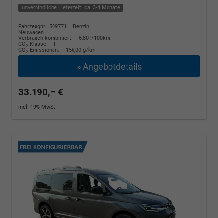
unverbindliche Lieferzeit: ca. 3-4 Monate
Fahrzeugnr.: 509771
Benzin
Neuwagen
Verbrauch kombiniert:
6,80 l/100km
CO
-Klasse:
F
2
CO
-Emissionen:
156,00 g/km
2
» Angebotdetails
33.190,– €
incl. 19% MwSt.