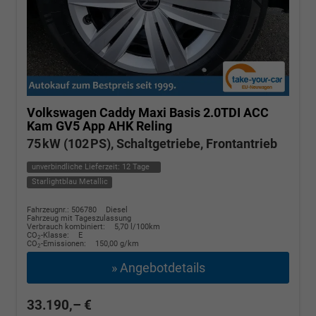
Volkswagen Caddy Maxi
Basis 2.0TDI ACC
Kam GV5 App AHK Reling
75 kW (102 PS), Schaltgetriebe, Frontantrieb
unverbindliche Lieferzeit:
12 Tage
Starlightblau Metallic
Fahrzeugnr.: 506780
Diesel
Fahrzeug mit Tageszulassung
Verbrauch kombiniert:
5,70 l/100km
CO
-Klasse:
E
2
CO
-Emissionen:
150,00 g/km
2
» Angebotdetails
33.190,– €