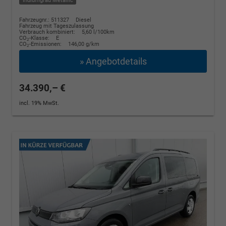
Indiumgrau Metallic
Fahrzeugnr.: 511327
Diesel
Fahrzeug mit Tageszulassung
Verbrauch kombiniert:
5,60 l/100km
CO
-Klasse:
E
2
CO
-Emissionen:
146,00 g/km
2
» Angebotdetails
34.390,– €
incl. 19% MwSt.