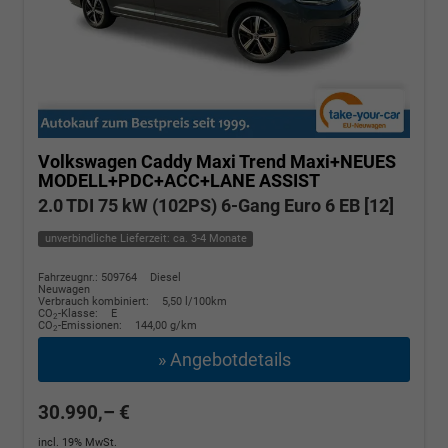
Volkswagen Caddy Maxi
Trend Maxi+NEUES
MODELL+PDC+ACC+LANE ASSIST
2.0 TDI 75 kW (102PS) 6-Gang Euro 6 EB [12]
unverbindliche Lieferzeit: ca. 3-4 Monate
Fahrzeugnr.: 509764
Diesel
Neuwagen
Verbrauch kombiniert:
5,50 l/100km
CO
-Klasse:
E
2
CO
-Emissionen:
144,00 g/km
2
» Angebotdetails
30.990,– €
incl. 19% MwSt.