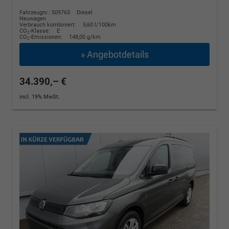
Fahrzeugnr.: 509765
Diesel
Neuwagen
Verbrauch kombiniert:
5,60 l/100km
CO
-Klasse:
E
2
CO
-Emissionen:
148,00 g/km
2
» Angebotdetails
34.390,– €
incl. 19% MwSt.