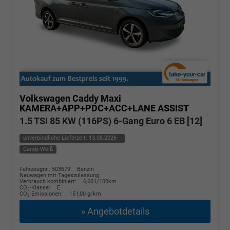
Volkswagen Caddy Maxi
KAMERA+APP+PDC+ACC+LANE ASSIST
1.5 TSI 85 KW (116PS) 6-Gang Euro 6 EB [12]
unverbindliche Lieferzeit:
13.08.2026
Candy-Weiß
Fahrzeugnr.: 503679
Benzin
Neuwagen mit Tageszulassung
Verbrauch kombiniert:
6,60 l/100km
CO
-Klasse:
E
2
CO
-Emissionen:
151,00 g/km
2
» Angebotdetails