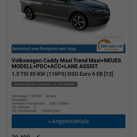
Volkswagen Caddy Maxi
Trend Maxi+NEUES
MODELL+PDC+ACC+LANE ASSIST
1.5 TSI 85 KW (116PS) DSG Euro 6 EB [12]
unverbindliche Lieferzeit: ca. 3-4 Monate
Fahrzeugnr.: 509767
Benzin
Neuwagen
Verbrauch kombiniert:
6,80 l/100km
CO
-Klasse:
E
2
CO
-Emissionen:
154,00 g/km
2
» Angebotdetails