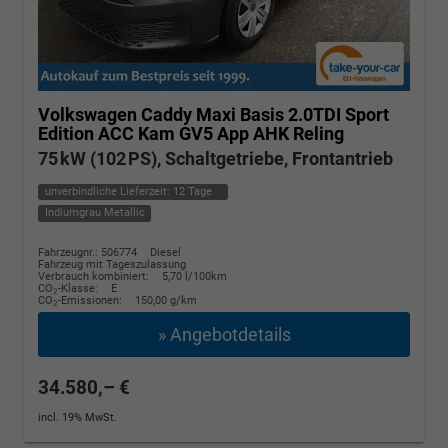
Volkswagen Caddy Maxi
Basis 2.0TDI Sport
Edition ACC Kam GV5 App AHK Reling
75 kW (102 PS), Schaltgetriebe, Frontantrieb
unverbindliche Lieferzeit:
12 Tage
Indiumgrau Metallic
Fahrzeugnr.: 506774
Diesel
Fahrzeug mit Tageszulassung
Verbrauch kombiniert:
5,70 l/100km
CO
-Klasse:
E
2
CO
-Emissionen:
150,00 g/km
2
» Angebotdetails
34.580,– €
incl. 19% MwSt.