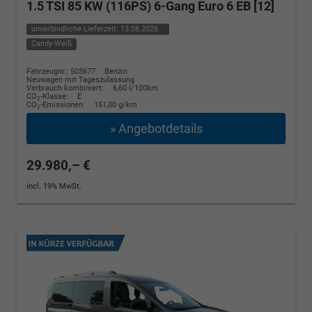
1.5 TSI 85 KW (116PS) 6-Gang Euro 6 EB [12]
unverbindliche Lieferzeit:
13.08.2026
Candy-Weiß
Fahrzeugnr.: 503677
Benzin
Neuwagen mit Tageszulassung
Verbrauch kombiniert:
6,60 l/100km
CO
-Klasse:
E
2
CO
-Emissionen:
151,00 g/km
2
» Angebotdetails
29.980,– €
incl. 19% MwSt.