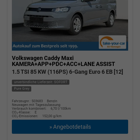
Volkswagen Caddy Maxi
KAMERA+APP+PDC+ACC+LANE ASSIST
1.5 TSI 85 KW (116PS) 6-Gang Euro 6 EB [12]
unverbindliche Lieferzeit: SOFORT
Pure Grey
Fahrzeugnr.: 503683
Benzin
Neuwagen mit Tageszulassung
Verbrauch kombiniert:
6,70 l/100km
CO
-Klasse:
E
2
CO
-Emissionen:
152,00 g/km
2
» Angebotdetails