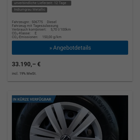
unverbindliche Lieferzeit:
12 Tage
Indiumgrau Metallic
Fahrzeugnr.: 506775
Diesel
Fahrzeug mit Tageszulassung
Verbrauch kombiniert:
5,70 l/100km
CO
-Klasse:
E
2
CO
-Emissionen:
150,00 g/km
2
» Angebotdetails
33.190,– €
incl. 19% MwSt.