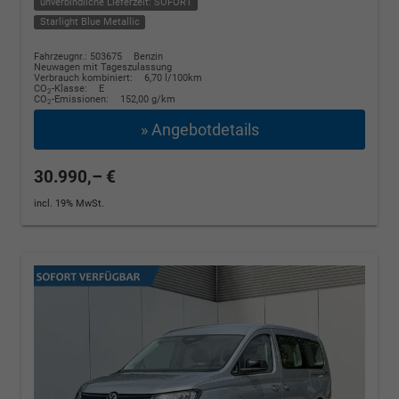
unverbindliche Lieferzeit: SOFORT
Starlight Blue Metallic
Fahrzeugnr.: 503675
Benzin
Neuwagen mit Tageszulassung
Verbrauch kombiniert:
6,70 l/100km
CO
-Klasse:
E
2
CO
-Emissionen:
152,00 g/km
2
» Angebotdetails
30.990,– €
incl. 19% MwSt.