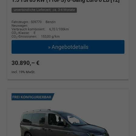
unverbindliche Lieferzeit: ca. 3-4 Monate
Fahrzeugnr.: 509770
Benzin
Neuwagen
Verbrauch kombiniert:
6,70 l/100km
CO
-Klasse:
E
2
CO
-Emissionen:
153,00 g/km
2
» Angebotdetails
30.890,– €
incl. 19% MwSt.