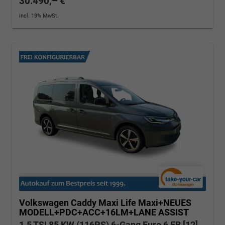
30.490,– €
incl. 19% MwSt.
Volkswagen Caddy Maxi
Life Maxi+NEUES
MODELL+PDC+ACC+16LM+LANE ASSIST
1.5 TSI 85 KW (116PS) 6-Gang Euro 6 EB [12]