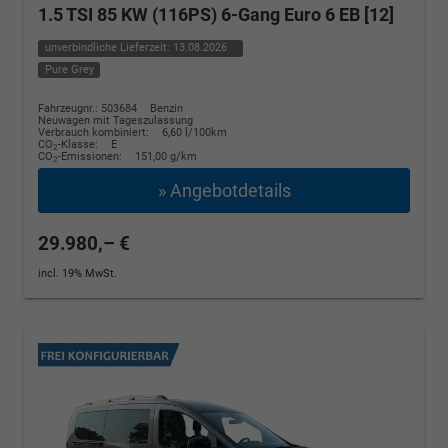
1.5 TSI 85 KW (116PS) 6-Gang Euro 6 EB [12]
unverbindliche Lieferzeit:
13.08.2026
Pure Grey
Fahrzeugnr.: 503684
Benzin
Neuwagen mit Tageszulassung
Verbrauch kombiniert:
6,60 l/100km
CO
-Klasse:
E
2
CO
-Emissionen:
151,00 g/km
2
» Angebotdetails
29.980,– €
incl. 19% MwSt.