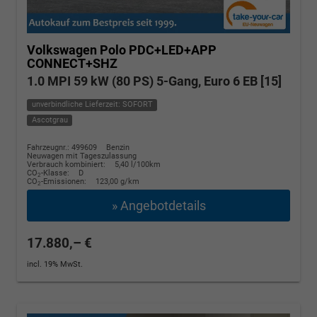
Volkswagen Polo
PDC+LED+APP
CONNECT+SHZ
1.0 MPI 59 kW (80 PS) 5-Gang, Euro 6 EB [15]
unverbindliche Lieferzeit: SOFORT
Ascotgrau
Fahrzeugnr.: 499609
Benzin
Neuwagen mit Tageszulassung
Verbrauch kombiniert:
5,40 l/100km
CO
-Klasse:
D
2
CO
-Emissionen:
123,00 g/km
2
» Angebotdetails
17.880,– €
incl. 19% MwSt.