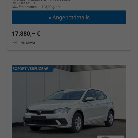
CO
-Klasse:
D
2
CO
-Emissionen:
123,00 g/km
2
» Angebotdetails
17.880,– €
incl. 19% MwSt.