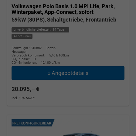
Volkswagen Polo
Basis 1.0 MPI Life, Park,
Winterpaket, App-Connect, sofort
59 kW (80 PS), Schaltgetriebe, Frontantrieb
unverbindliche Lieferzeit:
14 Tage
Ascot Grau
Fahrzeugnr.: 510882
Benzin
Neuwagen
Verbrauch kombiniert:
5,40 l/100km
CO
-Klasse:
D
2
CO
-Emissionen:
124,00 g/km
2
» Angebotdetails
20.095,– €
incl. 19% MwSt.