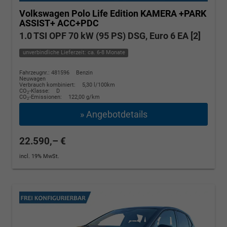
Volkswagen Polo
Life Edition KAMERA +PARK
ASSIST+ ACC+PDC
1.0 TSI OPF 70 kW (95 PS) DSG, Euro 6 EA [2]
unverbindliche Lieferzeit: ca. 6-8 Monate
Fahrzeugnr.: 481596
Benzin
Neuwagen
Verbrauch kombiniert:
5,30 l/100km
CO
-Klasse:
D
2
CO
-Emissionen:
122,00 g/km
2
» Angebotdetails
22.590,– €
incl. 19% MwSt.