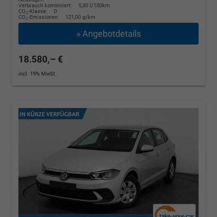
Verbrauch kombiniert:
5,30 l/100km
CO
-Klasse:
D
2
CO
-Emissionen:
121,00 g/km
2
» Angebotdetails
18.580,– €
incl. 19% MwSt.