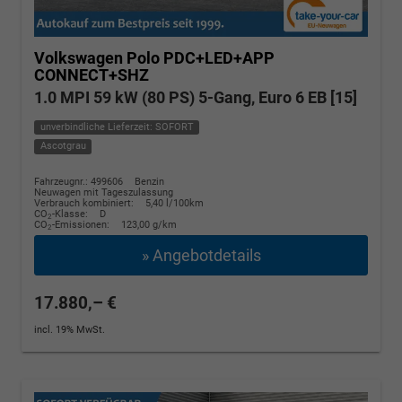
Volkswagen Polo
PDC+LED+APP
CONNECT+SHZ
1.0 MPI 59 kW (80 PS) 5-Gang, Euro 6 EB [15]
unverbindliche Lieferzeit: SOFORT
Ascotgrau
Fahrzeugnr.: 499606
Benzin
Neuwagen mit Tageszulassung
Verbrauch kombiniert:
5,40 l/100km
CO
-Klasse:
D
2
CO
-Emissionen:
123,00 g/km
2
» Angebotdetails
17.880,– €
incl. 19% MwSt.