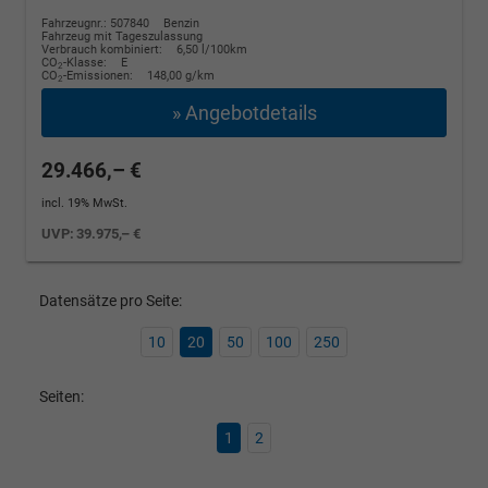
Fahrzeugnr.: 507840
Benzin
Fahrzeug mit Tageszulassung
Verbrauch kombiniert:
6,50 l/100km
CO
-Klasse:
E
2
CO
-Emissionen:
148,00 g/km
2
» Angebotdetails
29.466,– €
incl. 19% MwSt.
UVP:
39.975,– €
Datensätze pro Seite:
10
20
50
100
250
Seiten:
1
2