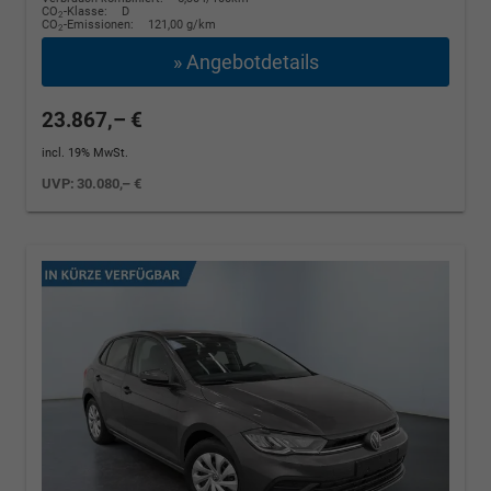
CO
-Klasse:
D
2
CO
-Emissionen:
121,00 g/km
2
» Angebotdetails
23.867,– €
incl. 19% MwSt.
UVP:
30.080,– €