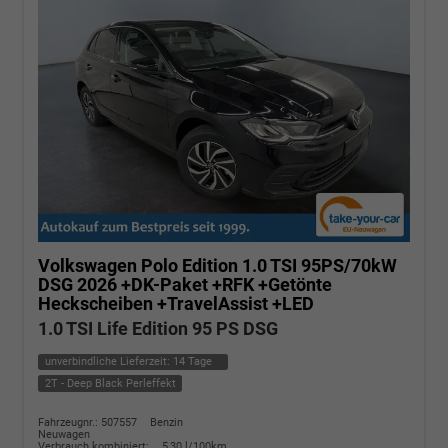
Volkswagen Polo
Edition 1.0 TSI 95PS/70kW
DSG 2026 +DK-Paket +RFK +Getönte
Heckscheiben +TravelAssist +LED
1.0 TSI Life Edition 95 PS DSG
unverbindliche Lieferzeit:
14 Tage
2T - Deep Black Perleffekt
Fahrzeugnr.: 507557
Benzin
Neuwagen
Verbrauch kombiniert:
5,30 l/100km