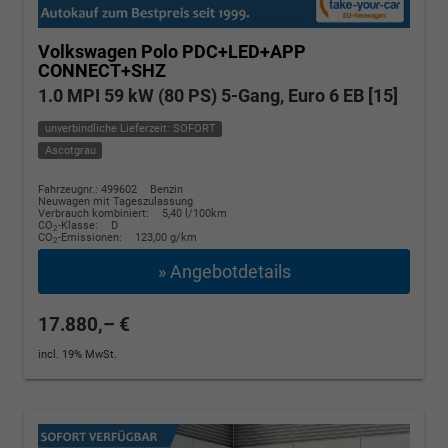
Volkswagen Polo
PDC+LED+APP
CONNECT+SHZ
1.0 MPI 59 kW (80 PS) 5-Gang, Euro 6 EB [15]
unverbindliche Lieferzeit: SOFORT
Ascotgrau
Fahrzeugnr.: 499602
Benzin
Neuwagen mit Tageszulassung
Verbrauch kombiniert:
5,40 l/100km
CO
-Klasse:
D
2
CO
-Emissionen:
123,00 g/km
2
» Angebotdetails
17.880,– €
incl. 19% MwSt.