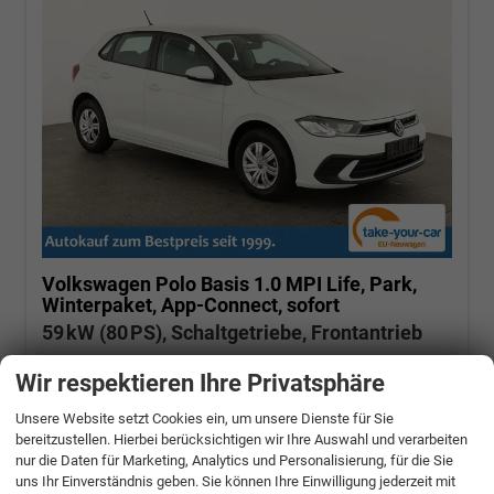
Volkswagen Polo
Basis 1.0 MPI Life, Park,
Winterpaket, App-Connect, sofort
59 kW (80 PS), Schaltgetriebe, Frontantrieb
unverbindliche Lieferzeit:
14 Tage
Wir respektieren Ihre Privatsphäre
Pure White
Unsere Website setzt Cookies ein, um unsere Dienste für Sie
Fahrzeugnr.: 510881
Benzin
bereitzustellen. Hierbei berücksichtigen wir Ihre Auswahl und verarbeiten
Neuwagen
nur die Daten für Marketing, Analytics und Personalisierung, für die Sie
Verbrauch kombiniert:
5,40 l/100km
CO
-Klasse:
D
uns Ihr Einverständnis geben. Sie können Ihre Einwilligung jederzeit mit
2
CO
-Emissionen:
124,00 g/km
2