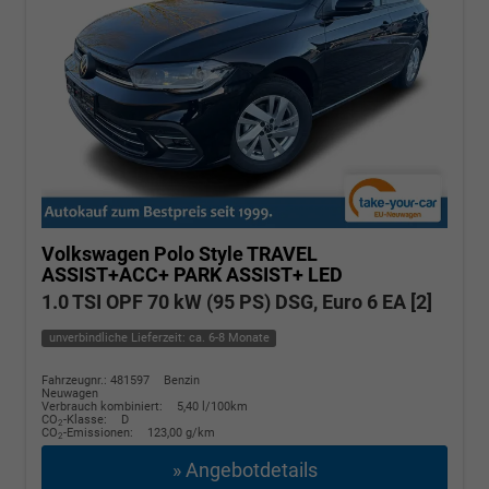
Volkswagen Polo
Style TRAVEL
ASSIST+ACC+ PARK ASSIST+ LED
1.0 TSI OPF 70 kW (95 PS) DSG, Euro 6 EA [2]
unverbindliche Lieferzeit: ca. 6-8 Monate
Fahrzeugnr.: 481597
Benzin
Neuwagen
Verbrauch kombiniert:
5,40 l/100km
CO
-Klasse:
D
2
CO
-Emissionen:
123,00 g/km
2
» Angebotdetails