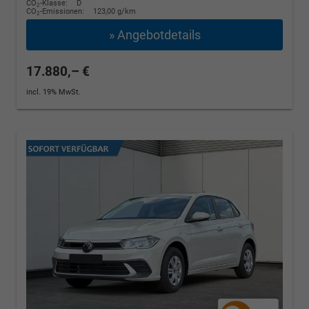
CO
-Klasse:
D
2
CO
-Emissionen:
123,00 g/km
2
» Angebotdetails
17.880,– €
incl. 19% MwSt.