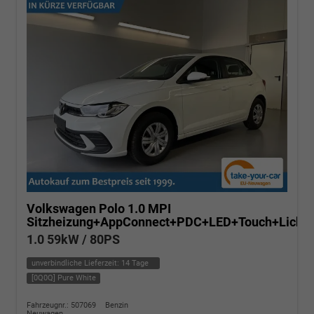
Volkswagen Polo
1.0 MPI
Sitzheizung+AppConnect+PDC+LED+Touch+Lichts
1.0 59kW / 80PS
unverbindliche Lieferzeit:
14 Tage
[0Q0Q] Pure White
Fahrzeugnr.: 507069
Benzin
Neuwagen