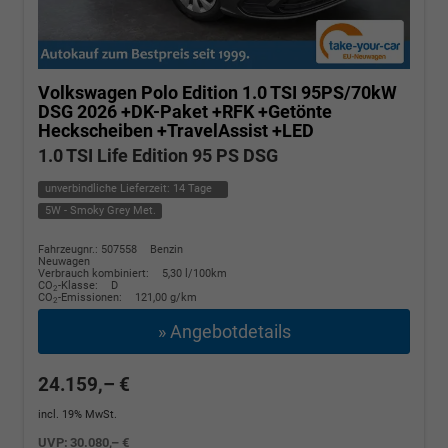
Volkswagen Polo
Edition 1.0 TSI 95PS/70kW
DSG 2026 +DK-Paket +RFK +Getönte
Heckscheiben +TravelAssist +LED
1.0 TSI Life Edition 95 PS DSG
unverbindliche Lieferzeit:
14 Tage
5W - Smoky Grey Met.
Fahrzeugnr.: 507558
Benzin
Neuwagen
Verbrauch kombiniert:
5,30 l/100km
CO
-Klasse:
D
2
CO
-Emissionen:
121,00 g/km
2
» Angebotdetails
24.159,– €
incl. 19% MwSt.
UVP:
30.080,– €