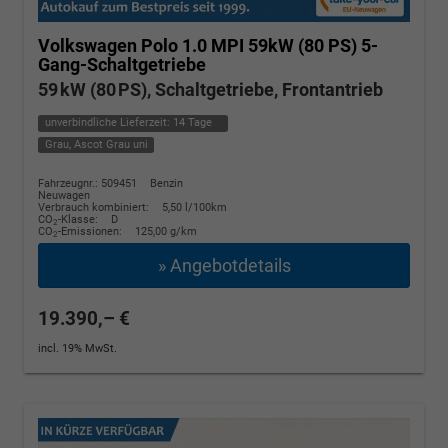
Volkswagen Polo
1.0 MPI 59kW (80 PS) 5-
Gang-Schaltgetriebe
59 kW (80 PS), Schaltgetriebe, Frontantrieb
unverbindliche Lieferzeit:
14 Tage
Grau, Ascot Grau uni
Fahrzeugnr.: 509451
Benzin
Neuwagen
Verbrauch kombiniert:
5,50 l/100km
CO
-Klasse:
D
2
CO
-Emissionen:
125,00 g/km
2
» Angebotdetails
19.390,– €
incl. 19% MwSt.