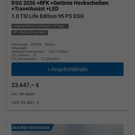
DSG 2026 +RFK +Getönte Heckscheiben
+TravelAssist +LED
1.0 TSI Life Edition 95 PS DSG
unverbindliche Lieferzeit:
14 Tage
8E - Reflex Silver Met.
Fahrzeugnr.: 507556
Benzin
Neuwagen
Verbrauch kombiniert:
5,30 l/100km
CO
-Klasse:
D
2
CO
-Emissionen:
121,00 g/km
2
» Angebotdetails
23.647,– €
incl. 19% MwSt.
UVP:
29.455,– €