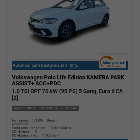
Volkswagen Polo
Life Edition KAMERA PARK
ASSIST+ ACC+PDC
1.0 TSI OPF 70 kW (95 PS) 5 Gang, Euro 6 EA
[2]
unverbindliche Lieferzeit: ca. 6-8 Monate
Fahrzeugnr.: 481595
Benzin
Neuwagen
Verbrauch kombiniert:
5,20 l/100km
CO
-Klasse:
D
2
CO
-Emissionen:
118,00 g/km
2