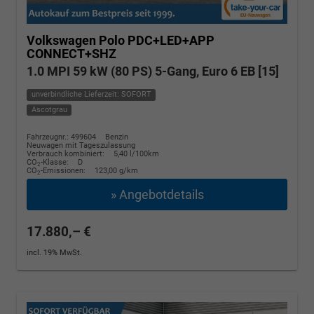
Volkswagen Polo
PDC+LED+APP
CONNECT+SHZ
1.0 MPI 59 kW (80 PS) 5-Gang, Euro 6 EB [15]
unverbindliche Lieferzeit: SOFORT
Ascotgrau
Fahrzeugnr.: 499604
Benzin
Neuwagen mit Tageszulassung
Verbrauch kombiniert:
5,40 l/100km
CO
-Klasse:
D
2
CO
-Emissionen:
123,00 g/km
2
» Angebotdetails
17.880,– €
incl. 19% MwSt.