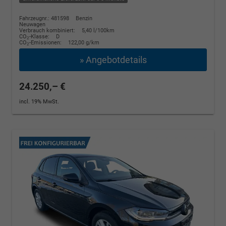
Fahrzeugnr.: 481598
Benzin
Neuwagen
Verbrauch kombiniert:
5,40 l/100km
CO
-Klasse:
D
2
CO
-Emissionen:
122,00 g/km
2
» Angebotdetails
24.250,– €
incl. 19% MwSt.