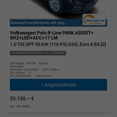
Volkswagen Polo
R-Line PARK ASSIST+
SHZ+LED+ACC+17 LM
1.0 TSI OPF 85 kW (116 PS) DSG, Euro 6 EA [2]
unverbindliche Lieferzeit: ca. 6-8 Monate
Fahrzeugnr.: 481599
Benzin
Neuwagen
Verbrauch kombiniert:
5,40 l/100km
CO
-Klasse:
D
2
CO
-Emissionen:
123,00 g/km
2
» Angebotdetails
25.150,– €
incl. 19% MwSt.