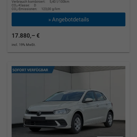
Verbrauch kombiniert:
5,40 l/100km
CO
-Klasse:
D
2
CO
-Emissionen:
123,00 g/km
2
» Angebotdetails
17.880,– €
incl. 19% MwSt.