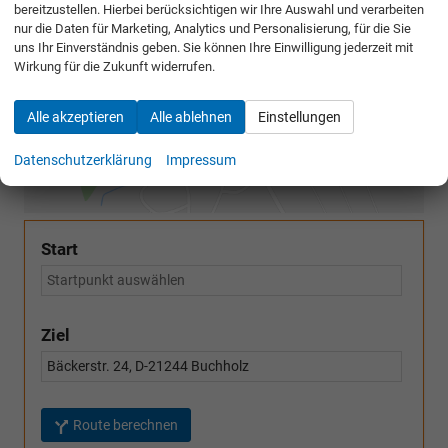
bereitzustellen. Hierbei berücksichtigen wir Ihre Auswahl und verarbeiten
Google Maps
nur die Daten für Marketing, Analytics und Personalisierung, für die Sie
uns Ihr Einverständnis geben. Sie können Ihre Einwilligung jederzeit mit
Google Karte laden
Wirkung für die Zukunft widerrufen.
Die Karte wird von Google Maps eingebettet.
Alle akzeptieren
Alle ablehnen
Einstellungen
Es gelten die
Datenschutzerklärungen
von Google.
Datenschutzerklärung
Impressum
Start
Ziel
Route berechnen