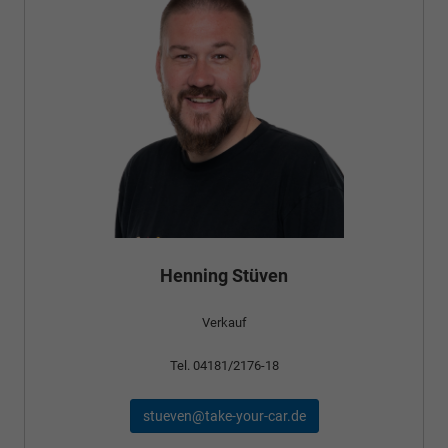
Henning Stüven
Verkauf
Tel. 04181/2176-18
stueven@take-your-car.de