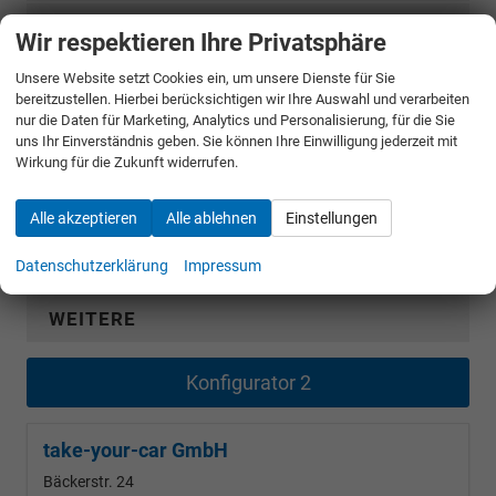
SEAT
Wir respektieren Ihre Privatsphäre
SKODA
Unsere Website setzt Cookies ein, um unsere Dienste für Sie
bereitzustellen. Hierbei berücksichtigen wir Ihre Auswahl und verarbeiten
nur die Daten für Marketing, Analytics und Personalisierung, für die Sie
SUZUKI
uns Ihr Einverständnis geben. Sie können Ihre Einwilligung jederzeit mit
Wirkung für die Zukunft widerrufen.
TOYOTA
Alle akzeptieren
Alle ablehnen
Einstellungen
VOLKSWAGEN
Datenschutzerklärung
Impressum
VOLVO
WEITERE
Konfigurator 2
take-your-car GmbH
Bäckerstr. 24