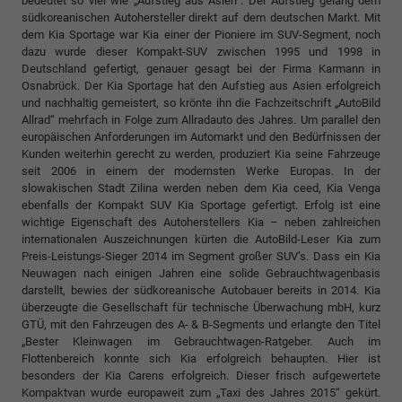
bedeutet so viel wie „Aufstieg aus Asien“. Der Aufstieg gelang dem
südkoreanischen Autohersteller direkt auf dem deutschen Markt. Mit
dem Kia Sportage war Kia einer der Pioniere im SUV-Segment, noch
dazu wurde dieser Kompakt-SUV zwischen 1995 und 1998 in
Deutschland gefertigt, genauer gesagt bei der Firma Karmann in
Osnabrück. Der Kia Sportage hat den Aufstieg aus Asien erfolgreich
und nachhaltig gemeistert, so krönte ihn die Fachzeitschrift „AutoBild
Allrad“ mehrfach in Folge zum Allradauto des Jahres. Um parallel den
europäischen Anforderungen im Automarkt und den Bedürfnissen der
Kunden weiterhin gerecht zu werden, produziert Kia seine Fahrzeuge
seit 2006 in einem der modernsten Werke Europas. In der
slowakischen Stadt Zilina werden neben dem Kia ceed, Kia Venga
ebenfalls der Kompakt SUV Kia Sportage gefertigt. Erfolg ist eine
wichtige Eigenschaft des Autoherstellers Kia – neben zahlreichen
internationalen Auszeichnungen kürten die AutoBild-Leser Kia zum
Preis-Leistungs-Sieger 2014 im Segment großer SUV’s. Dass ein Kia
Neuwagen nach einigen Jahren eine solide Gebrauchtwagenbasis
darstellt, bewies der südkoreanische Autobauer bereits in 2014. Kia
überzeugte die Gesellschaft für technische Überwachung mbH, kurz
GTÜ, mit den Fahrzeugen des A- & B-Segments und erlangte den Titel
„Bester Kleinwagen im Gebrauchtwagen-Ratgeber. Auch im
Flottenbereich konnte sich Kia erfolgreich behaupten. Hier ist
besonders der Kia Carens erfolgreich. Dieser frisch aufgewertete
Kompaktvan wurde europaweit zum „Taxi des Jahres 2015“ gekürt.