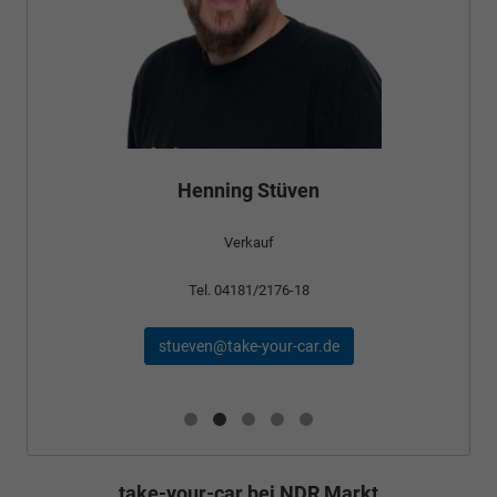
Henning Stüven
Verkauf
Tel. 04181/2176-18
stueven@take-your-car.de
take-your-car bei NDR Markt