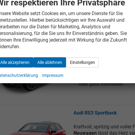
Wir respektieren Ihre Privatsphäre
Designs immer einen gute
sich überall zu Hause.
nsere Website setzt Cookies ein, um unsere Dienste für Sie
ereitzustellen. Hierbei berücksichtigen wir Ihre Auswahl und
erarbeiten nur die Daten für Marketing, Analytics und
ersonalisierung, für die Sie uns Ihr Einverständnis geben. Sie
önnen Ihre Einwilligung jederzeit mit Wirkung für die Zukunft
Audi Q5 Sportback
iderrufen.
Der
Audi Q5 Sportback a
Alle akzeptieren
Alle ablehnen
Einstellungen
dynamischen Ausstrahlung.
eines SUVs mit hoher Alltag
atenschutzerklärung
Impressum
Fahrgefühl ganz nach Ihre
oder ganz individuell.
Audi RS3 Sportback
Kraftvoll, spritzig und voller
Neuwagen
lässt das Herz v