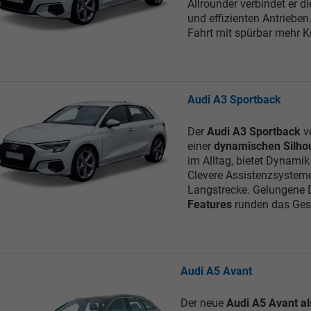
Allrounder verbindet er d
und effizienten Antriebe
Fahrt mit spürbar mehr K
Audi A3 Sportback
Der
Audi A3 Sportback
ve
einer
dynamischen Silho
im Alltag, bietet Dynamik
Clevere Assistenzsysteme 
Langstrecke. Gelungene D
Features
runden das Ges
Audi A5 Avant
Der neue
Audi A5 Avant a