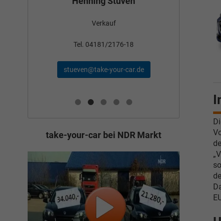
Henning Stüven
Verkauf
nden
Tel
Tel. 04181/2176-18
schae
stueven@take-your-car.de
de
I
Di
Vo
take-your-car bei NDR Markt
de
„V
so
de
Da
EU