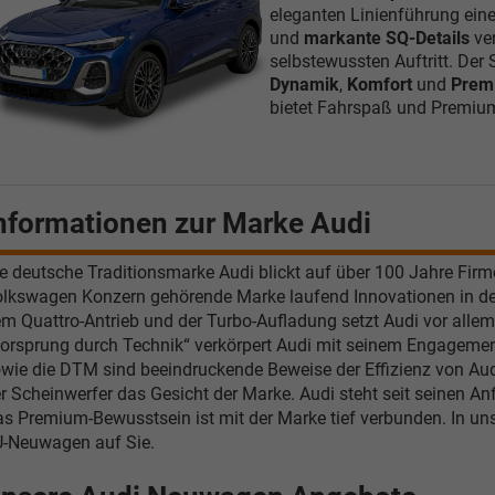
eleganten Linienführung eine
und
markante SQ-Details
ver
Verkauf
Verkauf
selbstewussten Auftritt. Der
Dynamik
,
Komfort
und
Premi
Tel. 04181/2176-21
. 04181/2176-24
bietet Fahrspaß und Premium-
wollschlaeger@take-your-car.de
l@take-your-car.de
nformationen zur Marke Audi
e deutsche Traditionsmarke Audi blickt auf über 100 Jahre Fir
lkswagen Konzern gehörende Marke laufend Innovationen in d
m Quattro-Antrieb und der Turbo-Aufladung setzt Audi vor alle
orsprung durch Technik“ verkörpert Audi mit seinem Engagement
wie die DTM sind beeindruckende Beweise der Effizienz von Audi
r Scheinwerfer das Gesicht der Marke. Audi steht seit seinen An
s Premium-Bewusstsein ist mit der Marke tief verbunden. In uns
-Neuwagen auf Sie.