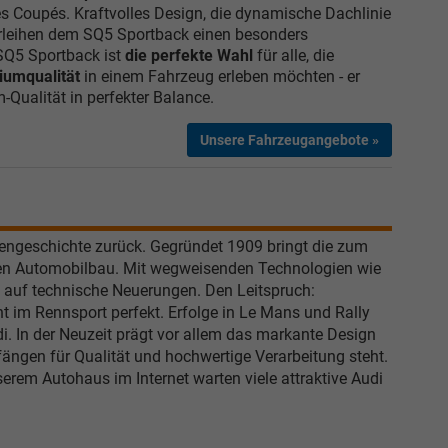
s Coupés. Kraftvolles Design, die dynamische Dachlinie
Verkauf
leihen dem SQ5 Sportback einen besonders
 SQ5 Sportback ist
die perfekte Wahl
für alle, die
Tel. 04181/2176-27
umqualität
in einem Fahrzeug erleben möchten - er
Qualität in perfekter Balance.
calakovic@take-your-car.de
Unsere Fahrzeugangebote »
mengeschichte zurück. Gegründet 1909 bringt die zum
en Automobilbau. Mit wegweisenden Technologien wie
m auf technische Neuerungen. Den Leitspruch:
 im Rennsport perfekt. Erfolge in Le Mans und Rally
. In der Neuzeit prägt vor allem das markante Design
fängen für Qualität und hochwertige Verarbeitung steht.
erem Autohaus im Internet warten viele attraktive Audi