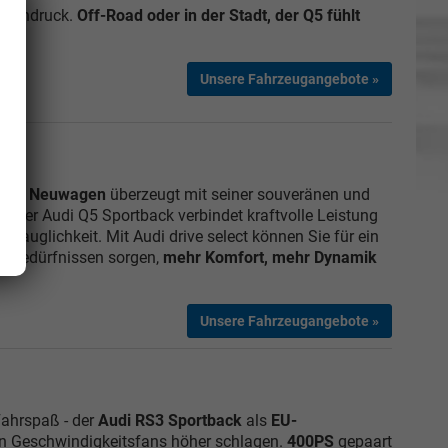
n Eindruck.
Off-Road oder in der Stadt, der Q5 fühlt
Unsere Fahrzeugangebote »
ls EU Neuwagen
überzeugt mit seiner souveränen und
 Der Audi Q5 Sportback verbindet kraftvolle Leistung
stauglichkeit. Mit Audi drive select können Sie für ein
n Bedürfnissen sorgen,
mehr Komfort, mehr Dynamik
Unsere Fahrzeugangebote »
 Fahrspaß - der
Audi RS3 Sportback
als
EU-
on Geschwindigkeitsfans höher schlagen.
400PS
gepaart