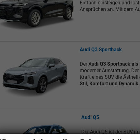
Einfach einsteigen und losf
Ansprüchen an. Mit dem Aud
Audi Q3 Sportback
Der A
udi Q3 Sportback al
moderner Ausstattung. Der 
Kraft eines SUV die Ästheti
Stil, Komfort und Dynamik
Audi Q5
Der Audi Q5 ist der SUV i
er schnell mit seinen inne