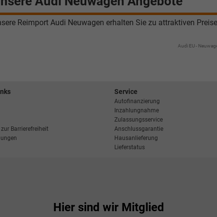
nsere Audi Neuwagen Angebote
sere Reimport Audi Neuwagen erhalten Sie zu attraktiven Preis
Audi EU - Neuwag
inks
Service
Autofinanzierung
Inzahlungnahme
Zulassungsservice
zur Barrierefreiheit
Anschlussgarantie
llungen
Hausanlieferung
Lieferstatus
Hier sind wir Mitglied