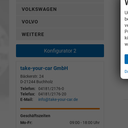
VOLKSWAGEN
U
b
VOLVO
v
P
WEITERE
k
w
Konfigurator 2
take-your-car GmbH
D
Bäckerstr. 24
D-21244
Buchholz
Telefon:
04181/2176-0
Telefax:
04181/2176-20
E-Mail:
info@take-your-car.de
Geschäftszeiten
Mo-Fr:
09:00 - 18:00 Uhr