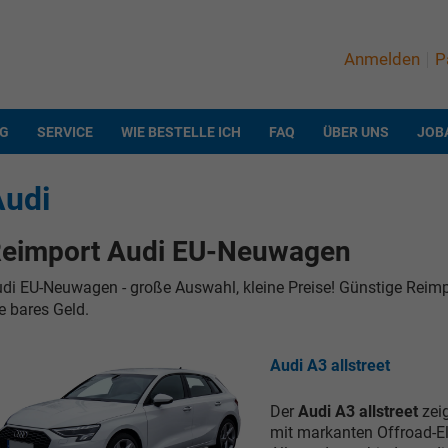
Anmelden
P
NG
SERVICE
WIE BESTELLE ICH
FAQ
ÜBER UNS
JOB
Audi
eimport Audi EU-Neuwagen
di EU-Neuwagen - große Auswahl, kleine Preise! Günstige Reim
e bares Geld.
Audi A3 allstreet
Der
Audi A3 allstreet
zeig
mit markanten Offroad-El