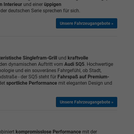
n Interieur
und einer
üppigen
er deutschen Serie sprechen für sich.
Unsere Fahrzeugangebote »
eristische Singlefram-Grill
und
kraftvolle
 den dynamischen Auftritt vom
Audi SQ5
. Hochwertige
ologie und ein souveränes Fahrgefühl, ob Stadt,
dstraße - der SQ5 steht für
Fahrspaß auf Premium-
det
sportliche Performance
mit eleganten Design und
Unsere Fahrzeugangebote »
Elvedin Calakovic
biniert
kompromisslose Performance
mit der