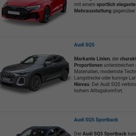
mit einem
sportlich elegante
Mehrausstattung
gegenüber d
Audi SQ5
Markante Linien
, der
charakt
Proportionen
unterstreichen
Materialien, modernste Techn
Langstrecke oder kurvige Lan
Nievau
. Der Audi SQ5 verbin
hohem Alltagskomfort.
Audi SQ5 Sportback
Der
Audi SQ5 Sportback
kom
Tom Wollschläger
yamin Schael