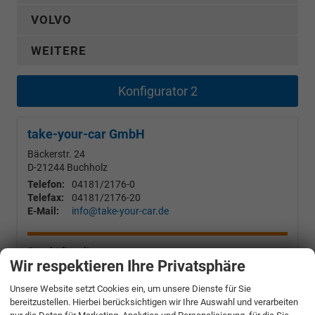
VOLVO
WEITERE
Konfigurator 2
take-your-car GmbH
Bäckerstr. 24
D-21244
Buchholz
Telefon:
04181/2176-0
Telefax:
04181/2176-20
E-Mail:
info@take-your-car.de
Geschäftszeiten
Wir respektieren Ihre Privatsphäre
Mo-Fr:
09:00 - 18:00 Uhr
Sa:
09:30 - 13:30 Uhr
Unsere Website setzt Cookies ein, um unsere Dienste für Sie
bereitzustellen. Hierbei berücksichtigen wir Ihre Auswahl und verarbeiten