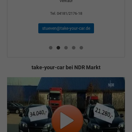
Verkauf
Tel. 04181/2176-18
stueven@take-your-car.de
take-your-car bei NDR Markt