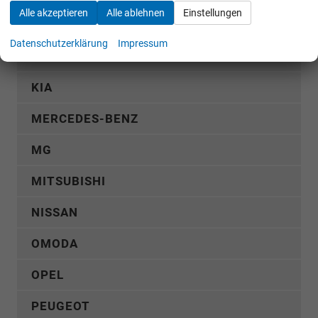
Alle akzeptieren
Alle ablehnen
Einstellungen
HYUNDAI
Datenschutzerklärung
Impressum
KGM
KIA
MERCEDES-BENZ
MG
MITSUBISHI
NISSAN
OMODA
OPEL
PEUGEOT