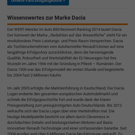
Unsere Fahrzeugangebote »
Wissenswertes zur Marke Dacia
Der WERT-Meister im Auto Bild Restwert-Ranking 2014 lautet Dacia.
Der Kernwert der Marke „ Reduktion auf das Wesentliche“ steht für ein
revolutionäres Preis-Leistungs- und Preis-Raum-Versprechen. Dacia
als Tochterunternehmen vom Autohersteller Renault können auf eine
langjährige Erfolgsstory zurückblicken, denn die hervorragende
Qualität, Robustheit und Wertstabilität der EU Neuwagen hat ihre
Wurzeln im Jahre 1966 mit der Gründung in Pitesti – Rumänien. Der
Dacia 1300 war das Erfolgsmodell der ersten Stunde und begeisterte
bis 2004 fast 2 Millionen Käufer.
Im Jahr 2005 erfolgte die Markteinführung in Deutschland. Der Dacia
Logan eroberte den gesamten europäischen Automobilmarkt und
schrieb die Erfolgsgeschichte fort und wurde dank der klaren
Preisgestaltung zum preisgünstigsten Auto Deutschlands. Bis 2012
verkaufte sich der Dacia Logan über eine Viertelmillion mal. Die
heutige Modellpalette besticht vor allem durch Cleverness in
durchdachten Details und leistungsstarken Motoren auf Basis
innovativer Renault-Technologie und einer umfassenden Garantie. Seit
2004 wurden weit über 6 Millionen Dacia Neufahrzeuge verkauft. Zu