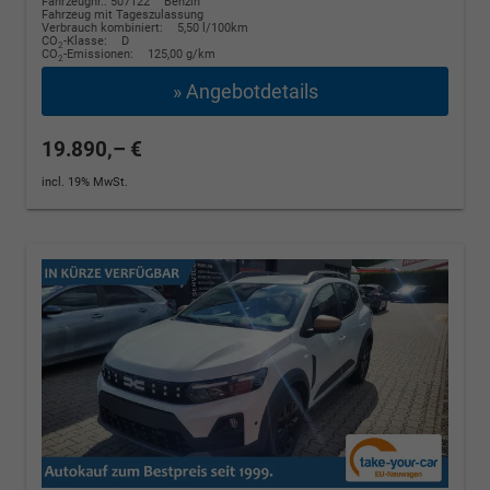
Fahrzeugnr.: 507122
Benzin
Fahrzeug mit Tageszulassung
Verbrauch kombiniert:
5,50 l/100km
CO
-Klasse:
D
2
CO
-Emissionen:
125,00 g/km
2
» Angebotdetails
19.890,– €
incl. 19% MwSt.