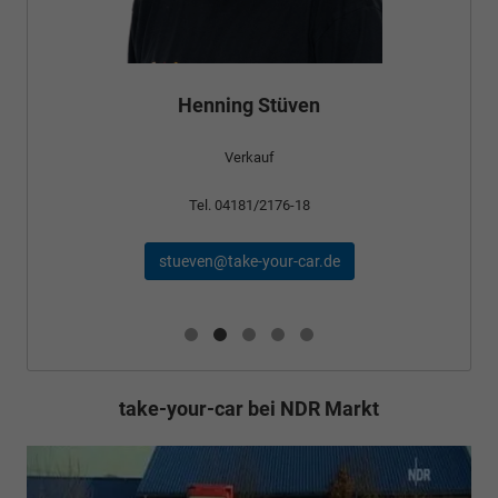
Henning Stüven
Verkauf
Tel. 04181/2176-18
stueven@take-your-car.de
take-your-car bei NDR Markt