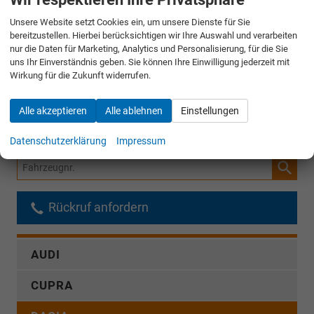
Einparkhilfe vorne und hinten
Toter-Winkel-Warner
Unsere Website setzt Cookies ein, um unsere Dienste für Sie
bereitzustellen. Hierbei berücksichtigen wir Ihre Auswahl und verarbeiten
nur die Daten für Marketing, Analytics und Personalisierung, für die Sie
Minderausstattung:
uns Ihr Einverständnis geben. Sie können Ihre Einwilligung jederzeit mit
Wirkung für die Zukunft widerrufen.
keine
Alle akzeptieren
Alle ablehnen
Einstellungen
Die Informationen über Mehr- und Minderausstattung gelten nur für
Bestellfahrzeuge aus Herkunftsland [2]!
Datenschutzerklärung
Impressum
Fahrzeugnr.
Rückruf anfordern
AUDI
CUPRA