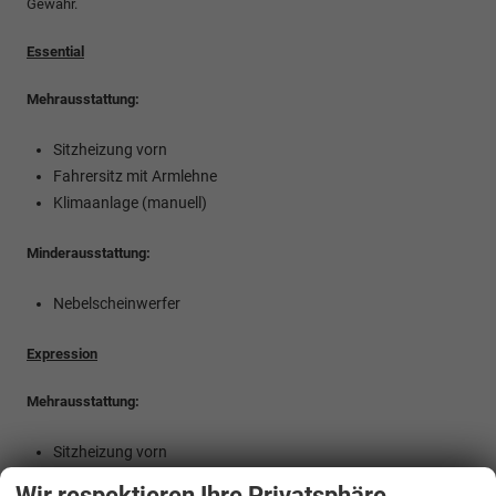
Gewähr.
Essential
Mehrausstattung:
Sitzheizung vorn
Fahrersitz mit Armlehne
Klimaanlage (manuell)
Minderausstattung:
Nebelscheinwerfer
Expression
Mehrausstattung:
Sitzheizung vorn
Rückfahrkamera
Wir respektieren Ihre Privatsphäre