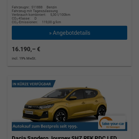
Fahrzeugnr.: 511888
Benzin
Fahrzeug mit Tageszulassung
Verbrauch kombiniert:
5,30 l/100km
CO
-Klasse:
D
2
CO
-Emissionen:
119,00 g/km
2
» Angebotdetails
16.190,– €
incl. 19% MwSt.
Dacia Sandero
Journey SHZ RFK PDC LED