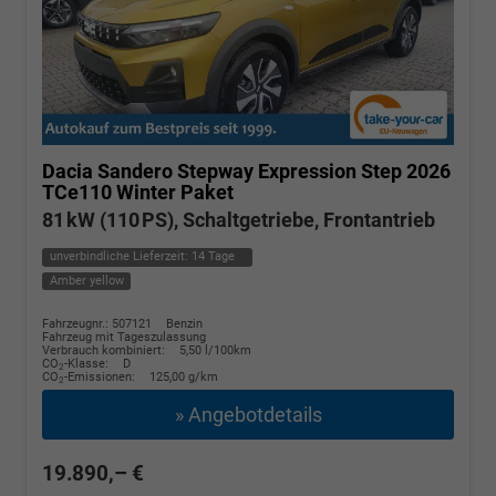
Dacia Sandero
Stepway Expression Step 2026
TCe110 Winter Paket
81 kW (110 PS), Schaltgetriebe, Frontantrieb
unverbindliche Lieferzeit:
14 Tage
Amber yellow
Fahrzeugnr.: 507121
Benzin
Fahrzeug mit Tageszulassung
Verbrauch kombiniert:
5,50 l/100km
CO
-Klasse:
D
2
CO
-Emissionen:
125,00 g/km
2
» Angebotdetails
19.890,– €