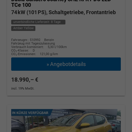
TCe 100
74 kW (101 PS), Schaltgetriebe, Frontantrieb
unverbindliche Lieferzeit:
8 Tage
Amber Yellow
Fahrzeugnr.: 510992
Benzin
Fahrzeug mit Tageszulassung
Verbrauch kombiniert:
5,30 l/100km
CO
-Klasse:
D
2
CO
-Emissionen:
121,00 g/km
2
» Angebotdetails
18.990,– €
incl. 19% MwSt.