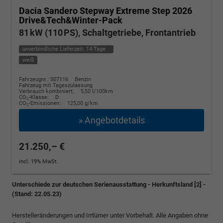
Dacia Sandero
Stepway Extreme Step 2026
Drive&Tech&Winter-Pack
81 kW (110 PS), Schaltgetriebe, Frontantrieb
unverbindliche Lieferzeit:
14 Tage
weiß
Fahrzeugnr.: 507116
Benzin
Fahrzeug mit Tageszulassung
Verbrauch kombiniert:
5,50 l/100km
CO
-Klasse:
D
2
CO
-Emissionen:
125,00 g/km
2
» Angebotdetails
21.250,– €
incl. 19% MwSt.
Unterschiede zur deutschen Serienausstattung - Herkunftsland [2] -
(Stand: 22.05.23)
Herstelleränderungen und Irrtümer unter Vorbehalt. Alle Angaben ohne