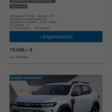
unverbindliche Lieferzeit:
8 Tage
Arktis-Weiß
Fahrzeugnr.: 510342
Autogas LPG
Fahrzeug mit Tageszulassung
Verbrauch kombiniert:
8,10 l/100km
CO
-Klasse:
E
2
CO
-Emissionen:
147,00 g/km
2
» Angebotdetails
19.645,– €
incl. 19% MwSt.