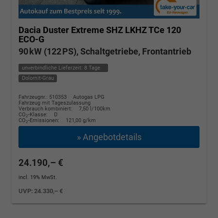
Dacia Duster
Extreme SHZ LKHZ TCe 120
ECO-G
90 kW (122 PS), Schaltgetriebe, Frontantrieb
unverbindliche Lieferzeit:
8 Tage
Dolomit-Grau
Fahrzeugnr.: 510353
Autogas LPG
Fahrzeug mit Tageszulassung
Verbrauch kombiniert:
7,50 l/100km
CO
-Klasse:
D
2
CO
-Emissionen:
121,00 g/km
2
» Angebotdetails
24.190,– €
incl. 19% MwSt.
UVP:
24.330,– €