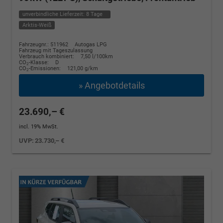
unverbindliche Lieferzeit:
8 Tage
Arktis-Weiß
Fahrzeugnr.: 511962
Autogas LPG
Fahrzeug mit Tageszulassung
Verbrauch kombiniert:
7,50 l/100km
CO
-Klasse:
D
2
CO
-Emissionen:
121,00 g/km
2
» Angebotdetails
23.690,– €
incl. 19% MwSt.
UVP:
23.730,– €