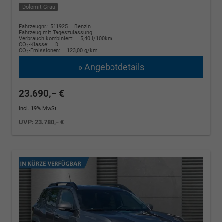
Dolomit-Grau
Fahrzeugnr.: 511925
Benzin
Fahrzeug mit Tageszulassung
Verbrauch kombiniert:
5,40 l/100km
CO
-Klasse:
D
2
CO
-Emissionen:
123,00 g/km
2
» Angebotdetails
23.690,– €
incl. 19% MwSt.
UVP:
23.780,– €