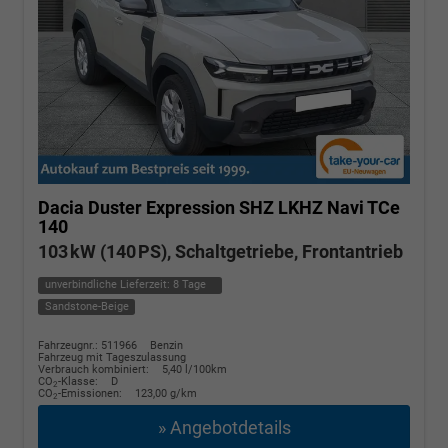
Dacia Duster
Expression SHZ LKHZ Navi TCe
140
103 kW (140 PS), Schaltgetriebe, Frontantrieb
unverbindliche Lieferzeit:
8 Tage
Sandstone-Beige
Fahrzeugnr.: 511966
Benzin
Fahrzeug mit Tageszulassung
Verbrauch kombiniert:
5,40 l/100km
CO
-Klasse:
D
2
CO
-Emissionen:
123,00 g/km
2
» Angebotdetails