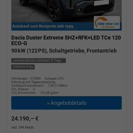
Dacia Duster
Extreme SHZ+RFK+LED TCe 120
ECO-G
90 kW (122 PS), Schaltgetriebe, Frontantrieb
unverbindliche Lieferzeit:
8 Tage
Dolomit-Grau
Fahrzeugnr.: 510384
Autogas LPG
Fahrzeug mit Tageszulassung
Verbrauch kombiniert:
7,50 l/100km
CO
-Klasse:
D
2
CO
-Emissionen:
121,00 g/km
2
» Angebotdetails
24.190,– €
incl. 19% MwSt.