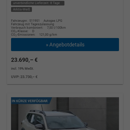
unverbindliche Lieferzeit:
8 Tage
Arktis-Weiß
Fahrzeugnr.: 511951
Autogas LPG
Fahrzeug mit Tageszulassung
Verbrauch kombiniert:
7,50 l/100km
CO
-Klasse:
D
2
CO
-Emissionen:
121,00 g/km
2
» Angebotdetails
23.690,– €
incl. 19% MwSt.
UVP:
23.730,– €