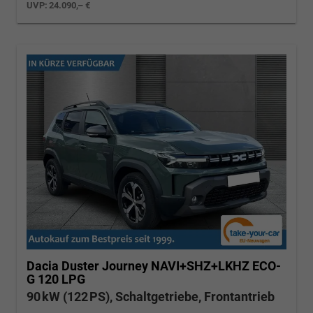
UVP:
24.090,– €
Dacia Duster
Journey NAVI+SHZ+LKHZ ECO-
G 120 LPG
90 kW (122 PS), Schaltgetriebe, Frontantrieb