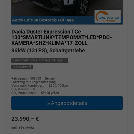
Dacia Duster
Expression TCe
130*SMARTLINK*TEMPOMAT*LED*PDC-
KAMERA*SHZ*KLIMA*17-ZOLL
96 kW (131 PS), Schaltgetriebe
unverbindliche Lieferzeit:
14 Tage
Glacierweiß
Fahrzeugnr.: 509088
Benzin
Fahrzeug mit Tageszulassung
Verbrauch kombiniert:
6,30 l/100km
CO
-Klasse:
D
2
CO
-Emissionen:
124,00 g/km
2
» Angebotdetails
23.990,– €
incl. 19% MwSt.