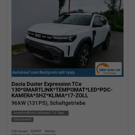
Dacia Duster
Expression TCe
130*SMARTLINK*TEMPOMAT*LED*PDC-
KAMERA*SHZ*KLIMA*17-ZOLL
96 kW (131 PS), Schaltgetriebe
unverbindliche Lieferzeit:
14 Tage
Glacierweiß
Fahrzeugnr.: 509087
Benzin
Fahrzeug mit Tageszulassung