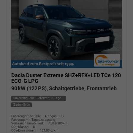
Dacia Duster
Extreme SHZ+RFK+LED TCe 120
ECO-G LPG
90 kW (122 PS), Schaltgetriebe, Frontantrieb
unverbindliche Lieferzeit:
8 Tage
Zeder-Grün
Fahrzeugnr.: 510332
Autogas LPG
Fahrzeug mit Tageszulassung
Verbrauch kombiniert:
7,50 l/100km
CO
-Klasse:
D
2
CO
-Emissionen:
121,00 g/km
2