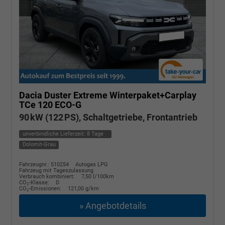
Dacia Duster
Extreme Winterpaket+Carplay
TCe 120 ECO-G
90 kW (122 PS), Schaltgetriebe, Frontantrieb
unverbindliche Lieferzeit:
8 Tage
Dolomit-Grau
Fahrzeugnr.: 510254
Autogas LPG
Fahrzeug mit Tageszulassung
Verbrauch kombiniert:
7,50 l/100km
CO
-Klasse:
D
2
CO
-Emissionen:
121,00 g/km
2
» Angebotdetails