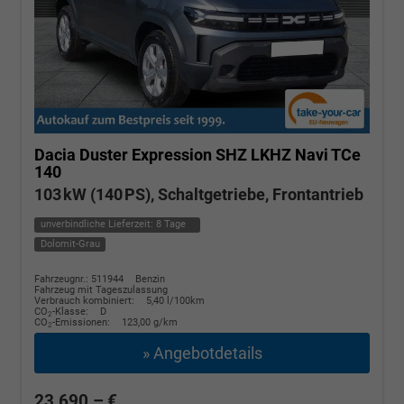
Dacia Duster
Expression SHZ LKHZ Navi TCe
140
103 kW (140 PS), Schaltgetriebe, Frontantrieb
unverbindliche Lieferzeit:
8 Tage
Dolomit-Grau
Fahrzeugnr.: 511944
Benzin
Fahrzeug mit Tageszulassung
Verbrauch kombiniert:
5,40 l/100km
CO
-Klasse:
D
2
CO
-Emissionen:
123,00 g/km
2
» Angebotdetails
23.690,– €