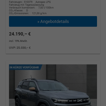
Fahrzeugnr.: 510379
Autogas LPG
Fahrzeug mit Tageszulassung
Verbrauch kombiniert:
7,50 l/100km
CO
-Klasse:
D
2
CO
-Emissionen:
121,00 g/km
2
» Angebotdetails
24.190,– €
incl. 19% MwSt.
UVP:
25.030,– €