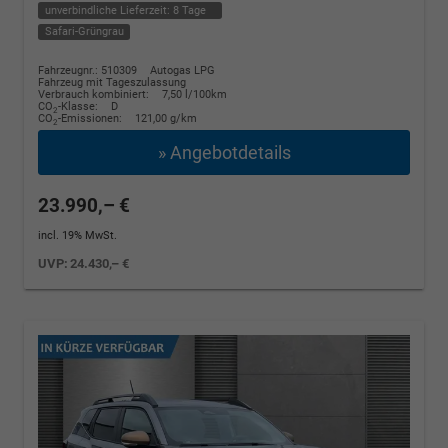
unverbindliche Lieferzeit:
8 Tage
Safari-Grüngrau
Fahrzeugnr.: 510309
Autogas LPG
Fahrzeug mit Tageszulassung
Verbrauch kombiniert:
7,50 l/100km
CO
-Klasse:
D
2
CO
-Emissionen:
121,00 g/km
2
» Angebotdetails
23.990,– €
incl. 19% MwSt.
UVP:
24.430,– €