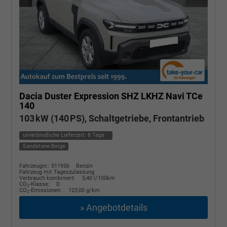
Dacia Duster
Expression SHZ LKHZ Navi TCe
140
103 kW (140 PS), Schaltgetriebe, Frontantrieb
unverbindliche Lieferzeit:
8 Tage
Sandstone-Beige
Fahrzeugnr.: 511956
Benzin
Fahrzeug mit Tageszulassung
Verbrauch kombiniert:
5,40 l/100km
CO
-Klasse:
D
2
CO
-Emissionen:
123,00 g/km
2
» Angebotdetails