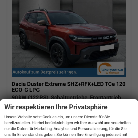
Dacia Duster
Extreme SHZ+RFK+LED TCe 120
ECO-G LPG
90 kW (122 PS), Schaltgetriebe, Frontantrieb
Wir respektieren Ihre Privatsphäre
unverbindliche Lieferzeit:
8 Tage
Terracotta-Braun
Unsere Website setzt Cookies ein, um unsere Dienste für Sie
bereitzustellen. Hierbei berücksichtigen wir Ihre Auswahl und verarbeiten
Fahrzeugnr.: 510316
Autogas LPG
nur die Daten für Marketing, Analytics und Personalisierung, für die Sie
Fahrzeug mit Tageszulassung
Verbrauch kombiniert:
7,50 l/100km
uns Ihr Einverständnis geben. Sie können Ihre Einwilligung jederzeit mit
CO
-Klasse:
D