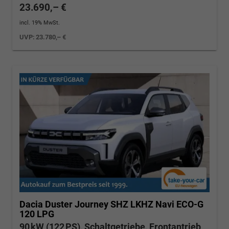
23.690,– €
incl. 19% MwSt.
UVP:
23.780,– €
Dacia Duster
Journey SHZ LKHZ Navi ECO-G
120 LPG
90 kW (122 PS), Schaltgetriebe, Frontantrieb