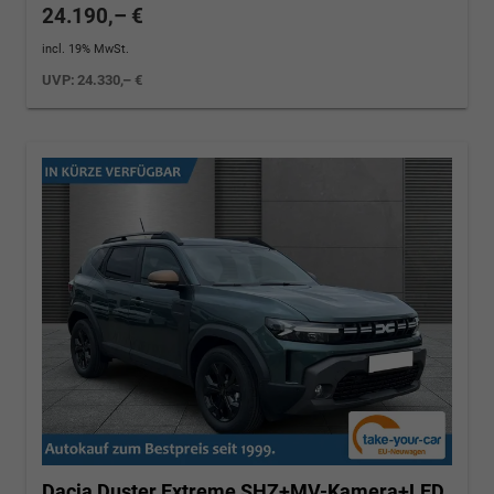
24.190,– €
incl. 19% MwSt.
UVP:
24.330,– €
Dacia Duster
Extreme SHZ+MV-Kamera+LED