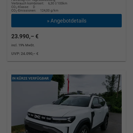
Verbrauch kombiniert:
6,30 l/100km
CO
-Klasse:
D
2
CO
-Emissionen:
124,00 g/km
2
» Angebotdetails
23.990,– €
incl. 19% MwSt.
UVP:
24.090,– €