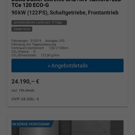
TCe 120 ECO-G
90 kW (122 PS), Schaltgetriebe, Frontantrieb
unverbindliche Lieferzeit:
8 Tage
Zeder-Grün
Fahrzeugnr.: 510319
Autogas LPG
Fahrzeug mit Tageszulassung
Verbrauch kombiniert:
7,50 l/100km
CO
-Klasse:
D
2
CO
-Emissionen:
121,00 g/km
2
» Angebotdetails
24.190,– €
incl. 19% MwSt.
UVP:
24.330,– €