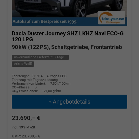
Dacia Duster
Journey SHZ LKHZ Navi ECO-G
120 LPG
90 kW (122 PS), Schaltgetriebe, Frontantrieb
unverbindliche Lieferzeit:
8 Tage
Arktis-Weiß
Fahrzeugnr.: 511914
Autogas LPG
Fahrzeug mit Tageszulassung
Verbrauch kombiniert:
7,50 l/100km
CO
-Klasse:
D
2
CO
-Emissionen:
121,00 g/km
2
» Angebotdetails
23.690,– €
incl. 19% MwSt.
UVP:
23.730,– €