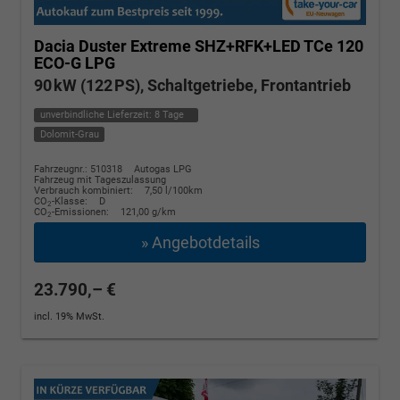
Dacia Duster
Extreme SHZ+RFK+LED TCe 120
ECO-G LPG
90 kW (122 PS), Schaltgetriebe, Frontantrieb
unverbindliche Lieferzeit:
8 Tage
Dolomit-Grau
Fahrzeugnr.: 510318
Autogas LPG
Fahrzeug mit Tageszulassung
Verbrauch kombiniert:
7,50 l/100km
CO
-Klasse:
D
2
CO
-Emissionen:
121,00 g/km
2
» Angebotdetails
23.790,– €
incl. 19% MwSt.