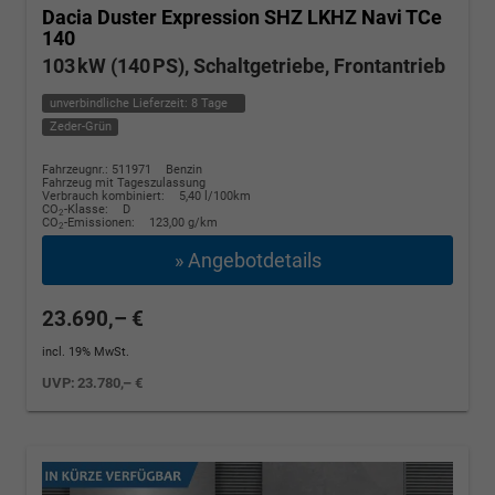
Dacia Duster
Expression SHZ LKHZ Navi TCe
140
103 kW (140 PS), Schaltgetriebe, Frontantrieb
unverbindliche Lieferzeit:
8 Tage
Zeder-Grün
Fahrzeugnr.: 511971
Benzin
Fahrzeug mit Tageszulassung
Verbrauch kombiniert:
5,40 l/100km
CO
-Klasse:
D
2
CO
-Emissionen:
123,00 g/km
2
» Angebotdetails
23.690,– €
incl. 19% MwSt.
UVP:
23.780,– €