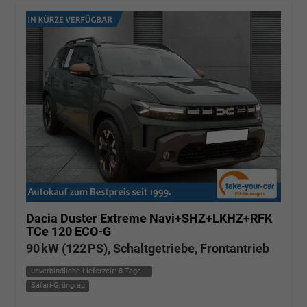
Dacia Duster
Extreme Navi+SHZ+LKHZ+RFK
TCe 120 ECO-G
90 kW (122 PS), Schaltgetriebe, Frontantrieb
unverbindliche Lieferzeit:
8 Tage
Safari-Grüngrau