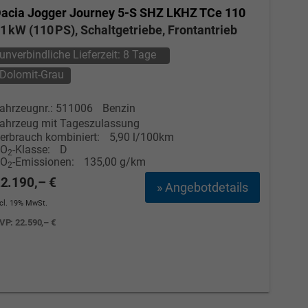
acia Jogger
Journey 5-S SHZ LKHZ TCe 110
1 kW (110 PS), Schaltgetriebe, Frontantrieb
unverbindliche Lieferzeit:
8 Tage
Dolomit-Grau
ahrzeugnr.: 511006
Benzin
ahrzeug mit Tageszulassung
erbrauch kombiniert:
5,90 l/100km
CO
-Klasse:
D
2
CO
-Emissionen:
135,00 g/km
2
2.190,– €
» Angebotdetails
ncl. 19% MwSt.
VP:
22.590,– €