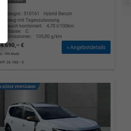
Elvedin Calakovic
ahrzeugnr.: 510161
Hybrid Benzin
ahrzeug mit Tageszulassung
Verkauf
erbrauch kombiniert:
4,70 l/100km
CO
-Klasse:
C
2
Tel. 04181/2176-27
CO
-Emissionen:
105,00 g/km
2
4.690,– €
» Angebotdetails
calakovic@take-your-car.de
ncl. 19% MwSt.
VP:
26.180,– €