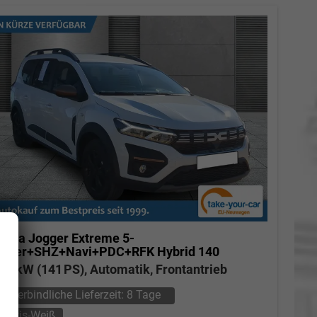
acia Jogger
Extreme 5-
itzer+SHZ+Navi+PDC+RFK Hybrid 140
04 kW (141 PS), Automatik, Frontantrieb
unverbindliche Lieferzeit:
8 Tage
Arktis-Weiß