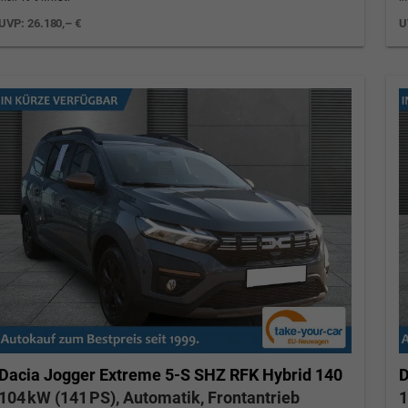
UVP:
26.180,– €
U
Dacia Jogger
Extreme 5-S SHZ RFK Hybrid 140
D
104 kW (141 PS), Automatik, Frontantrieb
1