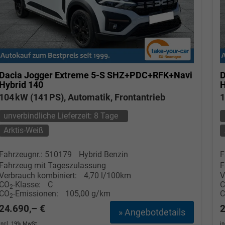
Dacia Jogger
Extreme 5-S SHZ+PDC+RFK+Navi
D
Hybrid 140
H
104 kW (141 PS), Automatik, Frontantrieb
1
unverbindliche Lieferzeit:
8 Tage
Arktis-Weiß
Fahrzeugnr.: 510179
Hybrid Benzin
F
Fahrzeug mit Tageszulassung
F
Verbrauch kombiniert:
4,70 l/100km
V
CO
-Klasse:
C
2
CO
-Emissionen:
105,00 g/km
2
24.690,– €
2
» Angebotdetails
incl. 19% MwSt.
i