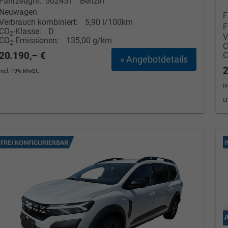
Fahrzeugnr.: 502451
Benzin
Neuwagen
F
Verbrauch kombiniert:
5,90 l/100km
F
CO
-Klasse:
D
2
V
CO
-Emissionen:
135,00 g/km
2
20.190,– €
» Angebotdetails
2
incl. 19% MwSt.
i
U