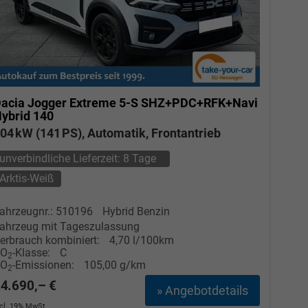
acia Jogger
Extreme 5-S SHZ+PDC+RFK+Navi
ybrid 140
04 kW (141 PS), Automatik, Frontantrieb
unverbindliche Lieferzeit:
8 Tage
Arktis-Weiß
ahrzeugnr.: 510196
Hybrid Benzin
ahrzeug mit Tageszulassung
erbrauch kombiniert:
4,70 l/100km
CO
-Klasse:
C
2
CO
-Emissionen:
105,00 g/km
2
4.690,– €
» Angebotdetails
ncl. 19% MwSt.