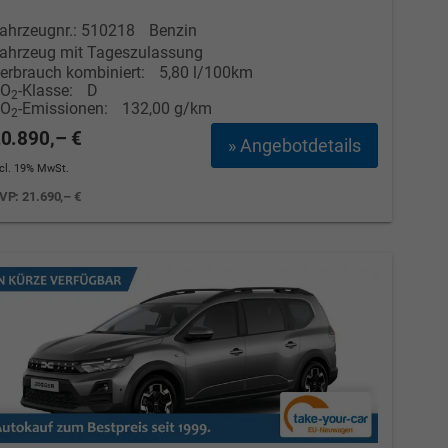
ahrzeugnr.: 510218
Benzin
ahrzeug mit Tageszulassung
erbrauch kombiniert:
5,80 l/100km
CO
-Klasse:
D
2
CO
-Emissionen:
132,00 g/km
2
0.890,– €
» Angebotdetails
ncl. 19% MwSt.
VP:
21.690,– €