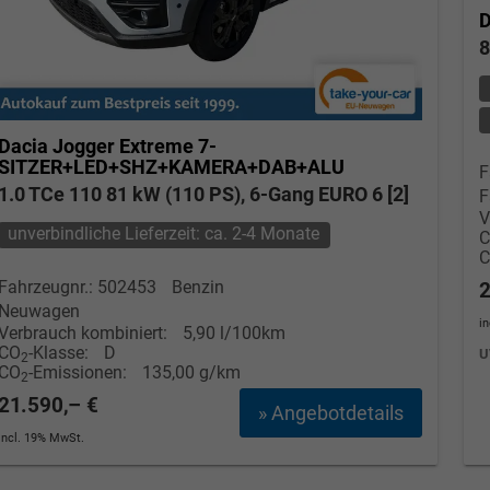
D
8
Dacia Jogger
Extreme 7-
SITZER+LED+SHZ+KAMERA+DAB+ALU
F
1.0 TCe 110 81 kW (110 PS), 6-Gang EURO 6 [2]
F
V
unverbindliche Lieferzeit: ca. 2-4 Monate
Fahrzeugnr.: 502453
Benzin
2
Neuwagen
i
Verbrauch kombiniert:
5,90 l/100km
CO
-Klasse:
D
U
2
CO
-Emissionen:
135,00 g/km
2
21.590,– €
» Angebotdetails
incl. 19% MwSt.