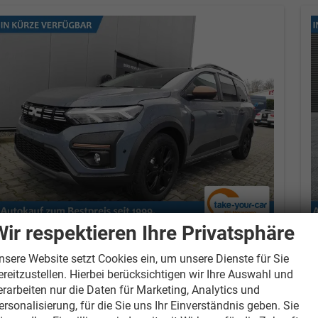
Wir respektieren Ihre Privatsphäre
Dacia Jogger
Extreme Extreme+LPG*7
D
Sitzer*SHZ*KEYLESS*CAM*TOTW
S
nsere Website setzt Cookies ein, um unsere Dienste für Sie
74 kW (101 PS), Schaltgetriebe, Frontantrieb
1
ereitzustellen. Hierbei berücksichtigen wir Ihre Auswahl und
erarbeiten nur die Daten für Marketing, Analytics und
unverbindliche Lieferzeit:
14 Tage
ersonalisierung, für die Sie uns Ihr Einverständnis geben. Sie
Urban Grau