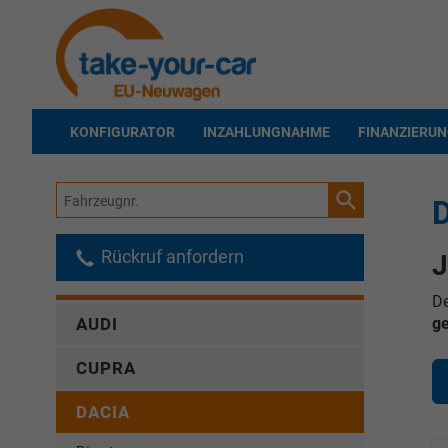
KONFIGURATOR
INZAHLUNGNAHME
FINANZIERU
Fahrzeugnr.
D
Rückruf anfordern
J
De
ge
AUDI
CUPRA
DACIA