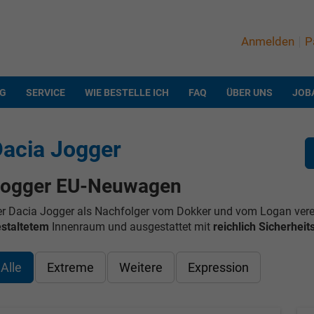
Anmelden
P
NG
SERVICE
WIE BESTELLE ICH
FAQ
ÜBER UNS
JOB
acia Jogger
ogger EU-Neuwagen
r Dacia Jogger als Nachfolger vom Dokker und vom Logan verei
staltetem
Innenraum und ausgestattet mit
reichlich Sicherhei
Alle
Extreme
Weitere
Expression