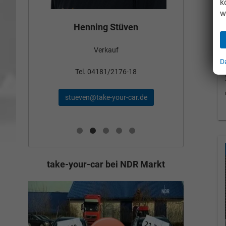
k
w
Bün
Henning Stüven
Verkauf
nden
D
Tel
Tel. 04181/2176-18
schae
stueven@take-your-car.de
de
take-your-car bei NDR Markt