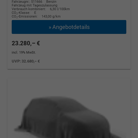
Fahrzeugnr.: 511666
Benzin
Fahrzeug mit Tageszulassung
Verbrauch kombiniert:
6,30 l/100km
CO
-Klasse:
E
2
CO
-Emissionen:
143,00 g/km
2
» Angebotdetails
23.280,– €
incl. 19% MwSt.
UVP:
32.680,– €