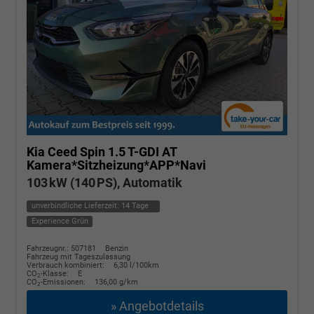
Kia Ceed
Spin 1.5 T-GDI AT
Kamera*Sitzheizung*APP*Navi
103 kW (140 PS), Automatik
unverbindliche Lieferzeit:
14 Tage
Experience Grün
Fahrzeugnr.: 507181
Benzin
Fahrzeug mit Tageszulassung
Verbrauch kombiniert:
6,30 l/100km
CO
-Klasse:
E
2
CO
-Emissionen:
136,00 g/km
2
» Angebotdetails