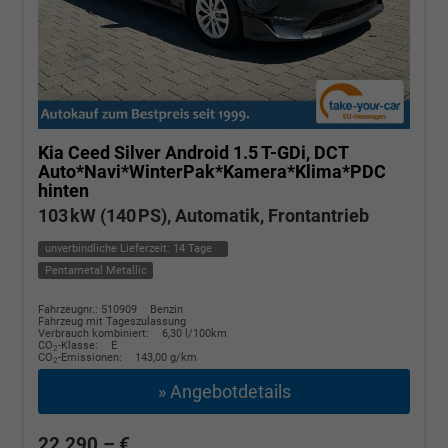
Kia Ceed
Silver Android 1.5 T-GDi, DCT
Auto*Navi*WinterPak*Kamera*Klima*PDC
hinten
103 kW (140 PS), Automatik, Frontantrieb
unverbindliche Lieferzeit:
14 Tage
Pentametal Metallic
Fahrzeugnr.: 510909
Benzin
Fahrzeug mit Tageszulassung
Verbrauch kombiniert:
6,30 l/100km
CO
-Klasse:
E
2
CO
-Emissionen:
143,00 g/km
2
» Angebotdetails
22.290,– €