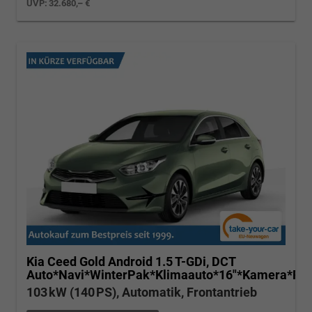
UVP:
32.680,– €
Kia Ceed
Gold Android 1.5 T-GDi, DCT
Auto*Navi*WinterPak*Klimaauto*16"*Kamera*Pri
103 kW (140 PS), Automatik, Frontantrieb