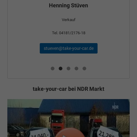
Stüven
Verkauf
uf
Tel. 04181/2176-24
2176-18
schael@take-your-car.de
our-car.de
take-your-car bei NDR Markt