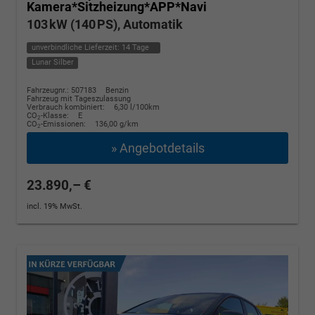
Kamera*Sitzheizung*APP*Navi
103 kW (140 PS), Automatik
unverbindliche Lieferzeit:
14 Tage
Lunar Silber
Fahrzeugnr.: 507183
Benzin
Fahrzeug mit Tageszulassung
Verbrauch kombiniert:
6,30 l/100km
CO
-Klasse:
E
2
CO
-Emissionen:
136,00 g/km
2
» Angebotdetails
23.890,– €
incl. 19% MwSt.