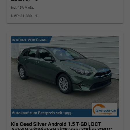
incl. 19% MwSt.
UVP:
31.880,– €
Kia Ceed
Silver Android 1.5 T-GDi, DCT
Auto*Navi*WinterPak*Kamera*Klima*PDC