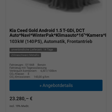
Kia Ceed
Gold Android 1.5 T-GDi, DCT
Auto*Navi*WinterPak*Klimaauto*16"*Kamera*Pri
103 kW (140 PS), Automatik, Frontantrieb
unverbindliche Lieferzeit:
14 Tage
Zilinaschwarz Metallic
Fahrzeugnr.: 511668
Benzin
Fahrzeug mit Tageszulassung
Verbrauch kombiniert:
6,30 l/100km
CO
-Klasse:
E
2
CO
-Emissionen:
143,00 g/km
2
» Angebotdetails
23.280,– €
incl. 19% MwSt.