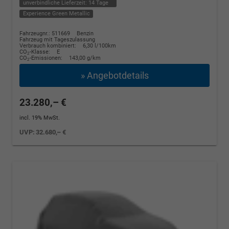
unverbindliche Lieferzeit:
14 Tage
Experience Green Metallic
Fahrzeugnr.: 511669
Benzin
Fahrzeug mit Tageszulassung
Verbrauch kombiniert:
6,30 l/100km
CO
-Klasse:
E
2
CO
-Emissionen:
143,00 g/km
2
» Angebotdetails
23.280,– €
incl. 19% MwSt.
UVP:
32.680,– €