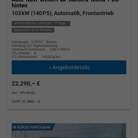
hinten
103 kW (140 PS), Automatik, Frontantrieb
unverbindliche Lieferzeit:
14 Tage
Experience Grün Metallic
Fahrzeugnr.: 510910
Benzin
Fahrzeug mit Tageszulassung
Verbrauch kombiniert:
6,30 l/100km
CO
-Klasse:
E
2
CO
-Emissionen:
143,00 g/km
2
» Angebotdetails
22.290,– €
incl. 19% MwSt.
UVP:
31.880,– €