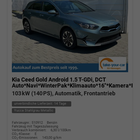
Kia Ceed
Gold Android 1.5 T-GDi, DCT
Auto*Navi*WinterPak*Klimaauto*16"*Kamera*Pri
103 kW (140 PS), Automatik, Frontantrieb
unverbindliche Lieferzeit:
14 Tage
Yucca Stahlgrau Metallic
Fahrzeugnr.: 510912
Benzin
Fahrzeug mit Tageszulassung
Verbrauch kombiniert:
6,30 l/100km
CO
-Klasse:
E
2
CO
-Emissionen:
143,00 g/km
2