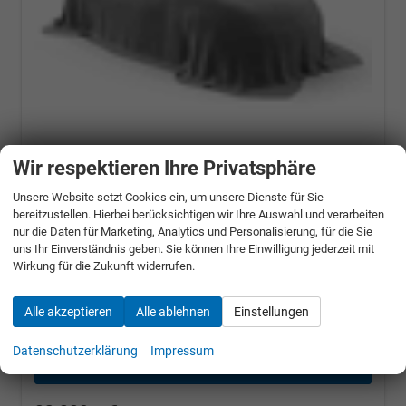
Kia Ceed
Gold Android 1.5 T-GDi, DCT
Wir respektieren Ihre Privatsphäre
Auto*Navi*WinterPak*Klimaauto*16"*Kamera*Pri
Unsere Website setzt Cookies ein, um unsere Dienste für Sie
103 kW (140 PS), Automatik, Frontantrieb
bereitzustellen. Hierbei berücksichtigen wir Ihre Auswahl und verarbeiten
nur die Daten für Marketing, Analytics und Personalisierung, für die Sie
unverbindliche Lieferzeit:
14 Tage
uns Ihr Einverständnis geben. Sie können Ihre Einwilligung jederzeit mit
Lunarsilber Metallic
Wirkung für die Zukunft widerrufen.
Fahrzeugnr.: 511670
Benzin
Fahrzeug mit Tageszulassung
Alle akzeptieren
Alle ablehnen
Einstellungen
Verbrauch kombiniert:
6,30 l/100km
CO
-Klasse:
E
2
CO
-Emissionen:
143,00 g/km
2
Datenschutzerklärung
Impressum
» Angebotdetails