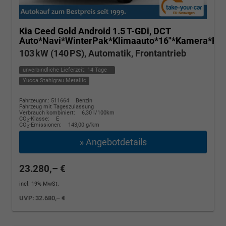
Kia Ceed
Gold Android 1.5 T-GDi, DCT
Auto*Navi*WinterPak*Klimaauto*16"*Kamera*Pri
103 kW (140 PS), Automatik, Frontantrieb
unverbindliche Lieferzeit:
14 Tage
Yucca Stahlgrau Metallic
Fahrzeugnr.: 511664
Benzin
Fahrzeug mit Tageszulassung
Verbrauch kombiniert:
6,30 l/100km
CO
-Klasse:
E
2
CO
-Emissionen:
143,00 g/km
2
» Angebotdetails
23.280,– €
incl. 19% MwSt.
UVP:
32.680,– €