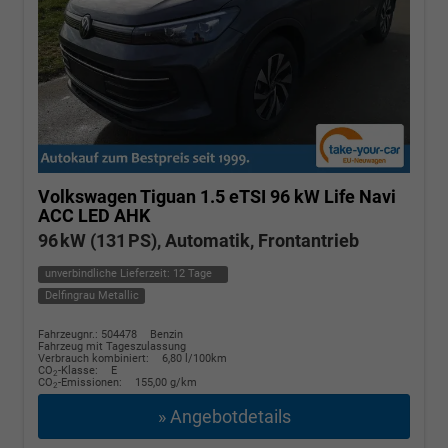
Volkswagen Tiguan
1.5 eTSI 96 kW Life Navi
ACC LED AHK
96 kW (131 PS), Automatik, Frontantrieb
unverbindliche Lieferzeit:
12 Tage
Delfingrau Metallic
Fahrzeugnr.: 504478
Benzin
Fahrzeug mit Tageszulassung
Verbrauch kombiniert:
6,80 l/100km
CO
-Klasse:
E
2
CO
-Emissionen:
155,00 g/km
2
» Angebotdetails