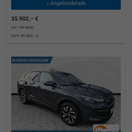
» Angebotdetails
35.902,– €
incl. 19% MwSt.
UVP:
49.365,– €