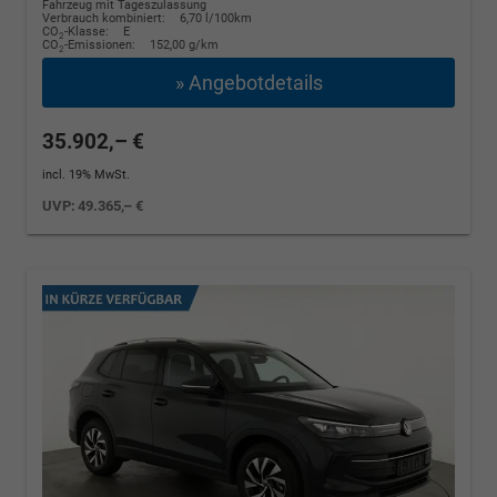
Fahrzeug mit Tageszulassung
Verbrauch kombiniert:
6,70 l/100km
CO
-Klasse:
E
2
CO
-Emissionen:
152,00 g/km
2
» Angebotdetails
35.902,– €
incl. 19% MwSt.
UVP:
49.365,– €