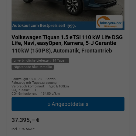
Volkswagen Tiguan
1.5 eTSI 110 kW Life DSG
Life, Navi, easyOpen, Kamera, 5-J Garantie
110 kW (150 PS), Automatik, Frontantrieb
unverbindliche Lieferzeit:
14 Tage
Nightshade Blue Metallic
Fahrzeugnr.: 500173
Benzin
Fahrzeug mit Tageszulassung
Verbrauch kombiniert:
5,90 l/100km
CO
-Klasse:
D
2
CO
-Emissionen:
134,00 g/km
2
» Angebotdetails
37.395,– €
incl. 19% MwSt.