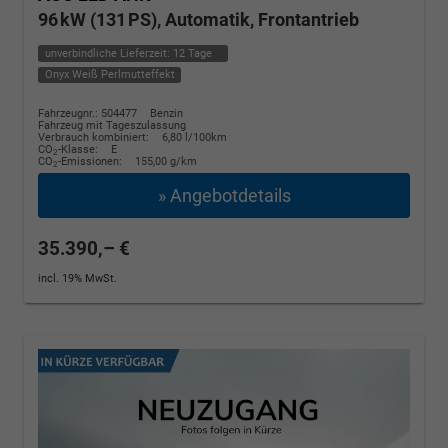
96 kW (131 PS), Automatik, Frontantrieb
unverbindliche Lieferzeit:
12 Tage
Onyx Weiß Perlmutteffekt
Fahrzeugnr.: 504477
Benzin
Fahrzeug mit Tageszulassung
Verbrauch kombiniert:
6,80 l/100km
CO
-Klasse:
E
2
CO
-Emissionen:
155,00 g/km
2
» Angebotdetails
35.390,– €
incl. 19% MwSt.