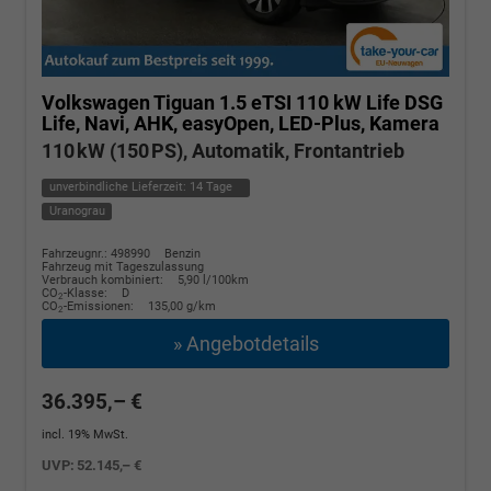
Volkswagen Tiguan
1.5 eTSI 110 kW Life DSG
Life, Navi, AHK, easyOpen, LED-Plus, Kamera
110 kW (150 PS), Automatik, Frontantrieb
unverbindliche Lieferzeit:
14 Tage
Uranograu
Fahrzeugnr.: 498990
Benzin
Fahrzeug mit Tageszulassung
Verbrauch kombiniert:
5,90 l/100km
CO
-Klasse:
D
2
CO
-Emissionen:
135,00 g/km
2
» Angebotdetails
36.395,– €
incl. 19% MwSt.
UVP:
52.145,– €