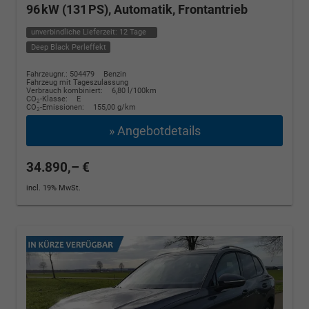
96 kW (131 PS), Automatik, Frontantrieb
unverbindliche Lieferzeit:
12 Tage
Deep Black Perleffekt
Fahrzeugnr.: 504479
Benzin
Fahrzeug mit Tageszulassung
Verbrauch kombiniert:
6,80 l/100km
CO
-Klasse:
E
2
CO
-Emissionen:
155,00 g/km
2
» Angebotdetails
34.890,– €
incl. 19% MwSt.