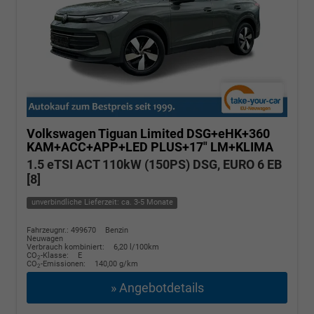
Volkswagen Tiguan
Limited DSG+eHK+360
KAM+ACC+APP+LED PLUS+17" LM+KLIMA
1.5 eTSI ACT 110kW (150PS) DSG, EURO 6 EB
[8]
unverbindliche Lieferzeit: ca. 3-5 Monate
Fahrzeugnr.: 499670
Benzin
Neuwagen
Verbrauch kombiniert:
6,20 l/100km
CO
-Klasse:
E
2
CO
-Emissionen:
140,00 g/km
2
» Angebotdetails