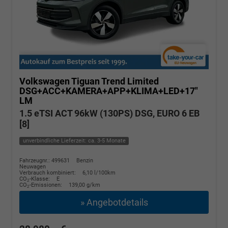
Volkswagen Tiguan
Trend Limited
DSG+ACC+KAMERA+APP+KLIMA+LED+17"
LM
1.5 eTSI ACT 96kW (130PS) DSG, EURO 6 EB
[8]
unverbindliche Lieferzeit: ca. 3-5 Monate
Fahrzeugnr.: 499631
Benzin
Neuwagen
Verbrauch kombiniert:
6,10 l/100km
CO
-Klasse:
E
2
CO
-Emissionen:
139,00 g/km
2
» Angebotdetails