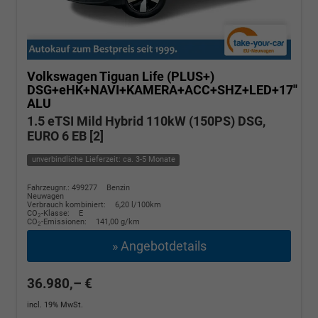
Volkswagen Tiguan
Life (PLUS+)
DSG+eHK+NAVI+KAMERA+ACC+SHZ+LED+17''
ALU
1.5 eTSI Mild Hybrid 110kW (150PS) DSG,
EURO 6 EB [2]
unverbindliche Lieferzeit: ca. 3-5 Monate
Fahrzeugnr.: 499277
Benzin
Neuwagen
Verbrauch kombiniert:
6,20 l/100km
CO
-Klasse:
E
2
CO
-Emissionen:
141,00 g/km
2
» Angebotdetails
36.980,– €
incl. 19% MwSt.