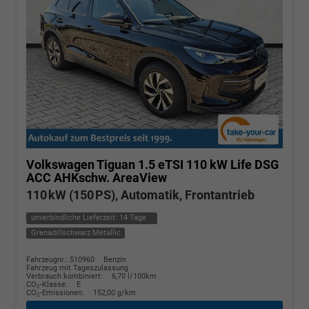
Volkswagen Tiguan
1.5 eTSI 110 kW Life DSG
ACC AHKschw. AreaView
110 kW (150 PS), Automatik, Frontantrieb
unverbindliche Lieferzeit:
14 Tage
Grenadillschwarz Metallic
Fahrzeugnr.: 510960
Benzin
Fahrzeug mit Tageszulassung
Verbrauch kombiniert:
6,70 l/100km
CO
-Klasse:
E
2
CO
-Emissionen:
152,00 g/km
2