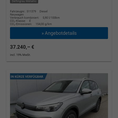
Delfingrau Metallic
Fahrzeugnr.: 511379
Diesel
Neuwagen
Verbrauch kombiniert:
5,90 l/100km
CO
-Klasse:
E
2
CO
-Emissionen:
154,00 g/km
2
» Angebotdetails
37.240,– €
incl. 19% MwSt.