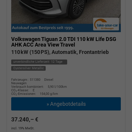
Volkswagen Tiguan
2.0 TDI 110 kW Life DSG
AHK ACC Area View Travel
110 kW (150 PS), Automatik, Frontantrieb
unverbindliche Lieferzeit:
12 Tage
Oystersilver Metallic
Fahrzeugnr.: 511380
Diesel
Neuwagen
Verbrauch kombiniert:
5,90 l/100km
CO
-Klasse:
E
2
CO
-Emissionen:
154,00 g/km
2
» Angebotdetails
37.240,– €
incl. 19% MwSt.