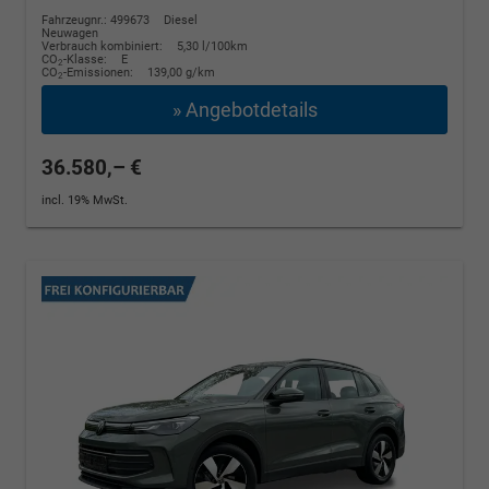
Fahrzeugnr.: 499673
Diesel
Neuwagen
Verbrauch kombiniert:
5,30 l/100km
CO
-Klasse:
E
2
CO
-Emissionen:
139,00 g/km
2
» Angebotdetails
36.580,– €
incl. 19% MwSt.