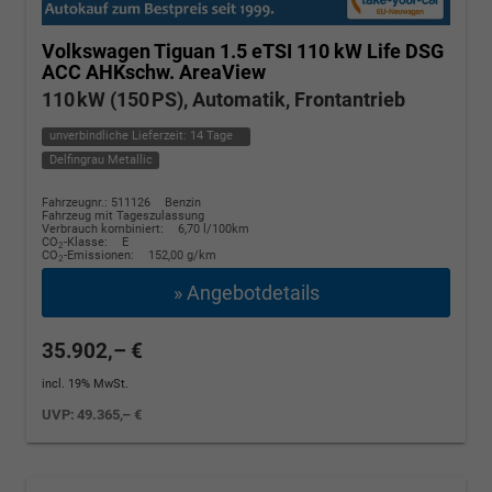
Volkswagen Tiguan
1.5 eTSI 110 kW Life DSG
ACC AHKschw. AreaView
110 kW (150 PS), Automatik, Frontantrieb
unverbindliche Lieferzeit:
14 Tage
Delfingrau Metallic
Fahrzeugnr.: 511126
Benzin
Fahrzeug mit Tageszulassung
Verbrauch kombiniert:
6,70 l/100km
CO
-Klasse:
E
2
CO
-Emissionen:
152,00 g/km
2
» Angebotdetails
35.902,– €
incl. 19% MwSt.
UVP:
49.365,– €