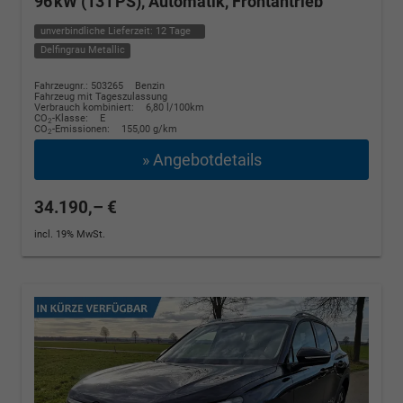
96 kW (131 PS), Automatik, Frontantrieb
unverbindliche Lieferzeit:
12 Tage
Delfingrau Metallic
Fahrzeugnr.: 503265
Benzin
Fahrzeug mit Tageszulassung
Verbrauch kombiniert:
6,80 l/100km
CO
-Klasse:
E
2
CO
-Emissionen:
155,00 g/km
2
» Angebotdetails
34.190,– €
incl. 19% MwSt.