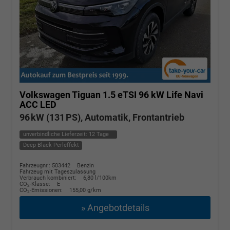
Volkswagen Tiguan
1.5 eTSI 96 kW Life Navi
ACC LED
96 kW (131 PS), Automatik, Frontantrieb
unverbindliche Lieferzeit:
12 Tage
Deep Black Perleffekt
Fahrzeugnr.: 503442
Benzin
Fahrzeug mit Tageszulassung
Verbrauch kombiniert:
6,80 l/100km
CO
-Klasse:
E
2
CO
-Emissionen:
155,00 g/km
2
» Angebotdetails