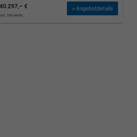
40.297,– €
» Angebotdetails
incl. 19% MwSt.