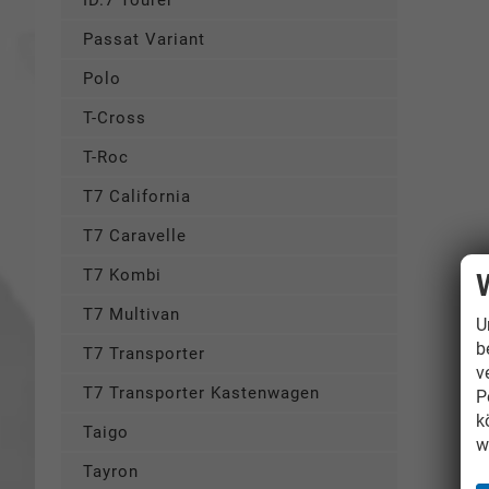
ID.7 Tourer
Passat Variant
Polo
T-Cross
T-Roc
T7 California
T7 Caravelle
T7 Kombi
T7 Multivan
U
b
T7 Transporter
v
T7 Transporter Kastenwagen
P
k
Taigo
w
Tayron