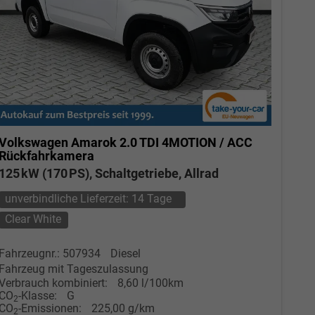
Volkswagen Amarok
2.0 TDI 4MOTION / ACC
Rückfahrkamera
125 kW (170 PS), Schaltgetriebe, Allrad
unverbindliche Lieferzeit:
14 Tage
Clear White
Fahrzeugnr.: 507934
Diesel
Fahrzeug mit Tageszulassung
Verbrauch kombiniert:
8,60 l/100km
CO
-Klasse:
G
2
CO
-Emissionen:
225,00 g/km
2