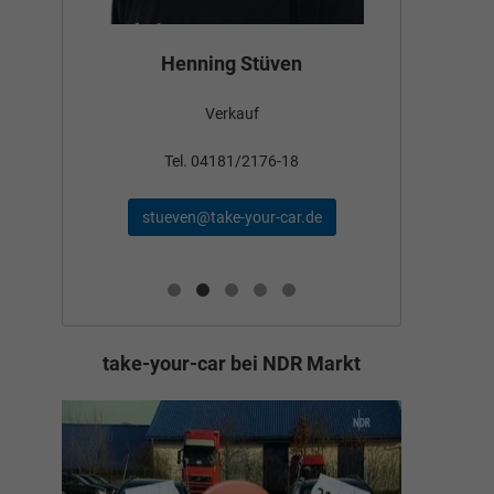
Bün
Henning Stüven
Verkauf
nden
Tel
Tel. 04181/2176-18
schae
stueven@take-your-car.de
de
take-your-car bei NDR Markt