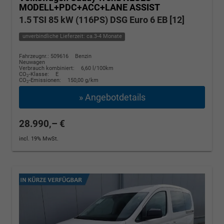
MODELL+PDC+ACC+LANE ASSIST
1.5 TSI 85 kW (116PS) DSG Euro 6 EB [12]
unverbindliche Lieferzeit: ca.3-4 Monate
Fahrzeugnr.: 509616
Benzin
Neuwagen
Verbrauch kombiniert:
6,60 l/100km
CO
-Klasse:
E
2
CO
-Emissionen:
150,00 g/km
2
» Angebotdetails
28.990,– €
incl. 19% MwSt.