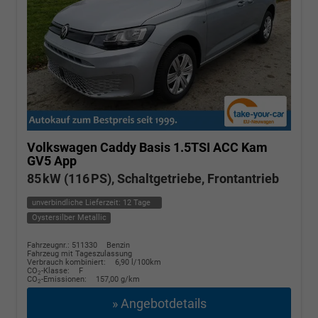
Volkswagen Caddy
Basis 1.5TSI ACC Kam
GV5 App
85 kW (116 PS), Schaltgetriebe, Frontantrieb
unverbindliche Lieferzeit:
12 Tage
Oystersilber Metallic
Fahrzeugnr.: 511330
Benzin
Fahrzeug mit Tageszulassung
Verbrauch kombiniert:
6,90 l/100km
CO
-Klasse:
F
2
CO
-Emissionen:
157,00 g/km
2
» Angebotdetails