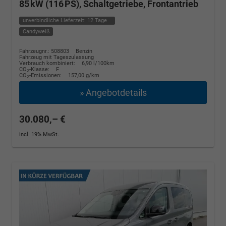
85 kW (116 PS), Schaltgetriebe, Frontantrieb
unverbindliche Lieferzeit:
12 Tage
Candyweiß
Fahrzeugnr.: 508803
Benzin
Fahrzeug mit Tageszulassung
Verbrauch kombiniert:
6,90 l/100km
CO
-Klasse:
F
2
CO
-Emissionen:
157,00 g/km
2
» Angebotdetails
30.080,– €
incl. 19% MwSt.