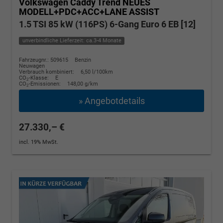
Volkswagen Caddy
Trend NEUES
MODELL+PDC+ACC+LANE ASSIST
1.5 TSI 85 kW (116PS) 6-Gang Euro 6 EB [12]
unverbindliche Lieferzeit: ca.3-4 Monate
Fahrzeugnr.: 509615
Benzin
Neuwagen
Verbrauch kombiniert:
6,50 l/100km
CO
-Klasse:
E
2
CO
-Emissionen:
148,00 g/km
2
» Angebotdetails
27.330,– €
incl. 19% MwSt.