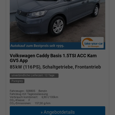
Volkswagen Caddy
Basis 1.5TSI ACC Kam
GV5 App
85 kW (116 PS), Schaltgetriebe, Frontantrieb
unverbindliche Lieferzeit:
12 Tage
Puregrey
Fahrzeugnr.: 508805
Benzin
Fahrzeug mit Tageszulassung
Verbrauch kombiniert:
6,90 l/100km
CO
-Klasse:
F
2
CO
-Emissionen:
157,00 g/km
2
» Angebotdetails