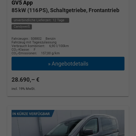
GV5 App
85 kW (116 PS), Schaltgetriebe, Frontantrieb
unverbindliche Lieferzeit:
12 Tage
Candyweiß
Fahrzeugnr.: 508802
Benzin
Fahrzeug mit Tageszulassung
Verbrauch kombiniert:
6,90 l/100km
CO
-Klasse:
F
2
CO
-Emissionen:
157,00 g/km
2
» Angebotdetails
28.690,– €
incl. 19% MwSt.