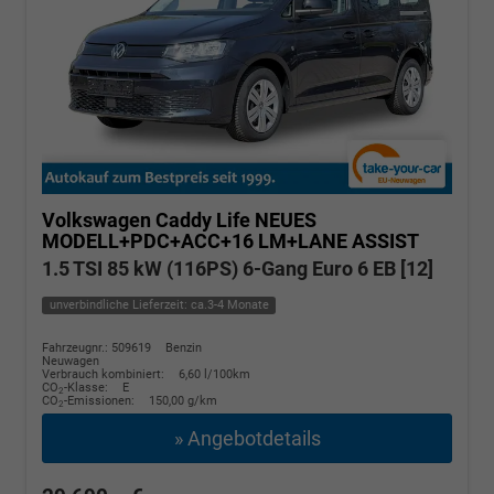
Volkswagen Caddy
Life NEUES
MODELL+PDC+ACC+16 LM+LANE ASSIST
1.5 TSI 85 kW (116PS) 6-Gang Euro 6 EB [12]
unverbindliche Lieferzeit: ca.3-4 Monate
Fahrzeugnr.: 509619
Benzin
Neuwagen
Verbrauch kombiniert:
6,60 l/100km
CO
-Klasse:
E
2
CO
-Emissionen:
150,00 g/km
2
» Angebotdetails