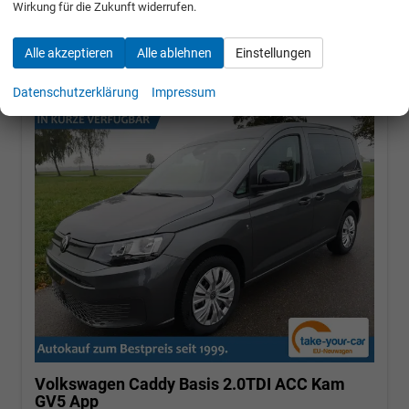
Wirkung für die Zukunft widerrufen.
29.590,– €
incl. 19% MwSt.
Alle akzeptieren
Alle ablehnen
Einstellungen
Datenschutzerklärung
Impressum
Volkswagen Caddy
Basis 2.0TDI ACC Kam
GV5 App