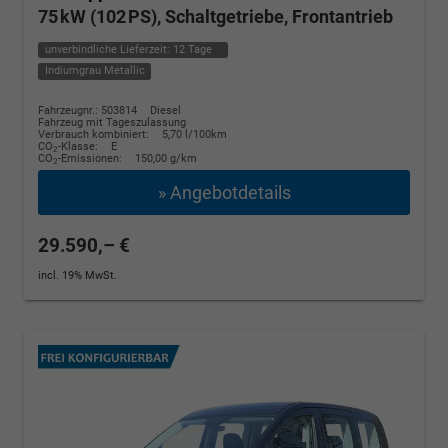
75 kW (102 PS), Schaltgetriebe, Frontantrieb
unverbindliche Lieferzeit:
12 Tage
Indiumgrau Metallic
Fahrzeugnr.: 503814
Diesel
Fahrzeug mit Tageszulassung
Verbrauch kombiniert:
5,70 l/100km
CO
-Klasse:
E
2
CO
-Emissionen:
150,00 g/km
2
» Angebotdetails
29.590,– €
incl. 19% MwSt.