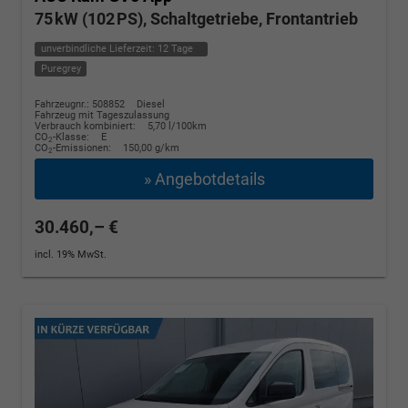
75 kW (102 PS), Schaltgetriebe, Frontantrieb
unverbindliche Lieferzeit:
12 Tage
Puregrey
Fahrzeugnr.: 508852
Diesel
Fahrzeug mit Tageszulassung
Verbrauch kombiniert:
5,70 l/100km
CO
-Klasse:
E
2
CO
-Emissionen:
150,00 g/km
2
» Angebotdetails
30.460,– €
incl. 19% MwSt.