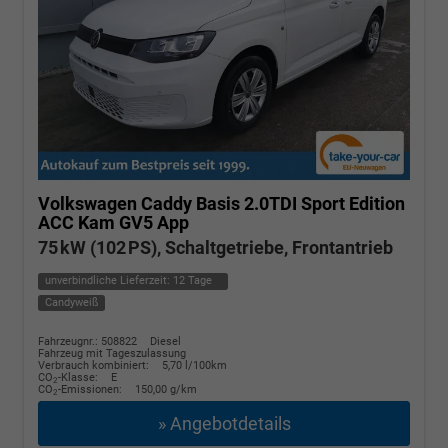
Volkswagen Caddy
Basis 2.0TDI Sport Edition
ACC Kam GV5 App
75 kW (102 PS), Schaltgetriebe, Frontantrieb
unverbindliche Lieferzeit:
12 Tage
Candyweiß
Fahrzeugnr.: 508822
Diesel
Fahrzeug mit Tageszulassung
Verbrauch kombiniert:
5,70 l/100km
CO
-Klasse:
E
2
CO
-Emissionen:
150,00 g/km
2
» Angebotdetails