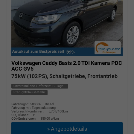
Volkswagen Caddy
Basis 2.0 TDI Kamera PDC
ACC GV5
75 kW (102 PS), Schaltgetriebe, Frontantrieb
unverbindliche Lieferzeit:
12 Tage
Starlightblau Metallic
Fahrzeugnr.: 508506
Diesel
Fahrzeug mit Tageszulassung
Verbrauch kombiniert:
5,70 l/100km
CO
-Klasse:
E
2
CO
-Emissionen:
150,00 g/km
2
» Angebotdetails