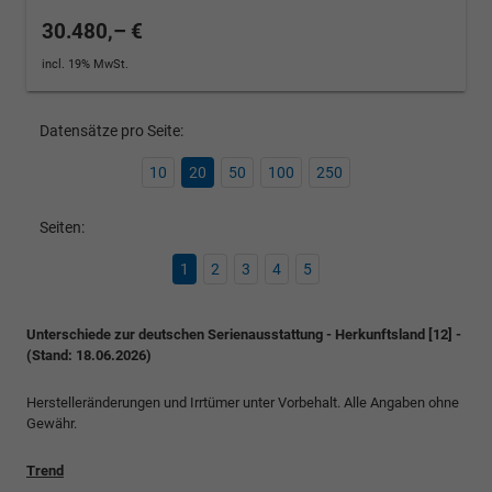
30.480,– €
incl. 19% MwSt.
Datensätze pro Seite:
10
20
50
100
250
Seiten:
1
2
3
4
5
Unterschiede zur deutschen Serienausstattung - Herkunftsland [12] -
(Stand: 18.06.2026)
Herstelleränderungen und Irrtümer unter Vorbehalt. Alle Angaben ohne
Gewähr.
Trend