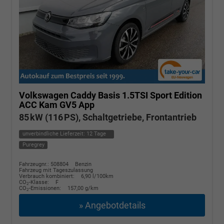
Volkswagen Caddy
Basis 1.5TSI Sport Edition
ACC Kam GV5 App
85 kW (116 PS), Schaltgetriebe, Frontantrieb
unverbindliche Lieferzeit:
12 Tage
Puregrey
Fahrzeugnr.: 508804
Benzin
Fahrzeug mit Tageszulassung
Verbrauch kombiniert:
6,90 l/100km
CO
-Klasse:
F
2
CO
-Emissionen:
157,00 g/km
2
» Angebotdetails