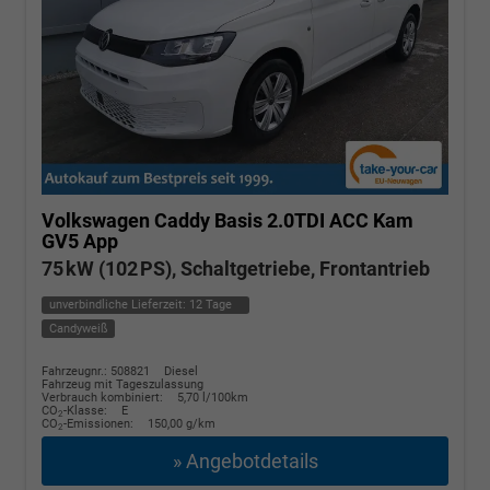
Volkswagen Caddy
Basis 2.0TDI ACC Kam
GV5 App
75 kW (102 PS), Schaltgetriebe, Frontantrieb
unverbindliche Lieferzeit:
12 Tage
Candyweiß
Fahrzeugnr.: 508821
Diesel
Fahrzeug mit Tageszulassung
Verbrauch kombiniert:
5,70 l/100km
CO
-Klasse:
E
2
CO
-Emissionen:
150,00 g/km
2
» Angebotdetails