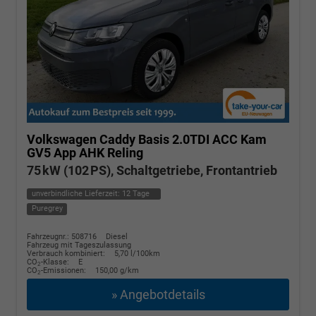
Volkswagen Caddy
Basis 2.0TDI ACC Kam
GV5 App AHK Reling
75 kW (102 PS), Schaltgetriebe, Frontantrieb
unverbindliche Lieferzeit:
12 Tage
Puregrey
Fahrzeugnr.: 508716
Diesel
Fahrzeug mit Tageszulassung
Verbrauch kombiniert:
5,70 l/100km
CO
-Klasse:
E
2
CO
-Emissionen:
150,00 g/km
2
» Angebotdetails