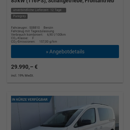
85 kW (116 PS), Schaltgetriebe, Frontantrieb
unverbindliche Lieferzeit:
12 Tage
Puregrey
Fahrzeugnr.: 508810
Benzin
Fahrzeug mit Tageszulassung
Verbrauch kombiniert:
6,90 l/100km
CO
-Klasse:
F
2
CO
-Emissionen:
157,00 g/km
2
» Angebotdetails
29.990,– €
incl. 19% MwSt.