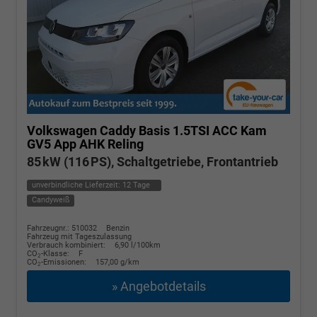
Volkswagen Caddy
Basis 1.5TSI ACC Kam
GV5 App AHK Reling
85 kW (116 PS), Schaltgetriebe, Frontantrieb
unverbindliche Lieferzeit:
12 Tage
Candyweiß
Fahrzeugnr.: 510032
Benzin
Fahrzeug mit Tageszulassung
Verbrauch kombiniert:
6,90 l/100km
CO
-Klasse:
F
2
CO
-Emissionen:
157,00 g/km
2
» Angebotdetails