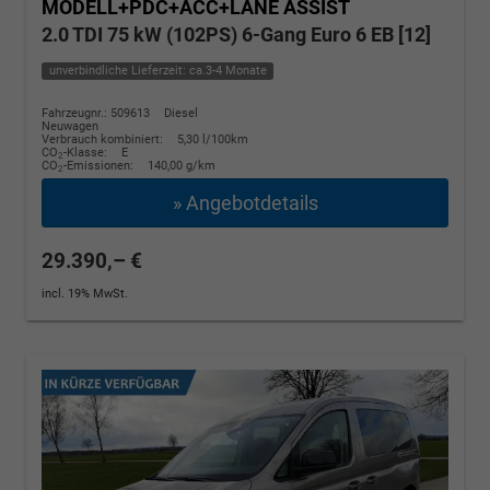
MODELL+PDC+ACC+LANE ASSIST
2.0 TDI 75 kW (102PS) 6-Gang Euro 6 EB [12]
unverbindliche Lieferzeit: ca.3-4 Monate
Fahrzeugnr.: 509613
Diesel
Neuwagen
Verbrauch kombiniert:
5,30 l/100km
CO
-Klasse:
E
2
CO
-Emissionen:
140,00 g/km
2
» Angebotdetails
29.390,– €
incl. 19% MwSt.