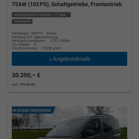
75 kW (102 PS), Schaltgetriebe, Frontantrieb
unverbindliche Lieferzeit:
12 Tage
Candyweiß
Fahrzeugnr.: 508714
Diesel
Fahrzeug mit Tageszulassung
Verbrauch kombiniert:
5,70 l/100km
CO
-Klasse:
E
2
CO
-Emissionen:
150,00 g/km
2
» Angebotdetails
30.390,– €
incl. 19% MwSt.