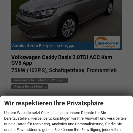
Volkswagen Caddy
Basis 2.0TDI ACC Kam
GV5 App
75 kW (102 PS), Schaltgetriebe, Frontantrieb
unverbindliche Lieferzeit:
12 Tage
Mojave Beige Metallic
Fahrzeugnr.: 503685
Diesel
Wir respektieren Ihre Privatsphäre
Fahrzeug mit Tageszulassung
Verbrauch kombiniert:
5,70 l/100km
CO
-Klasse:
E
2
Unsere Website setzt Cookies ein, um unsere Dienste für Sie
CO
-Emissionen:
150,00 g/km
2
bereitzustellen. Hierbei berücksichtigen wir Ihre Auswahl und verarbeiten
» Angebotdetails
nur die Daten für Marketing, Analytics und Personalisierung, für die Sie
uns Ihr Einverständnis geben. Sie können Ihre Einwilligung jederzeit mit