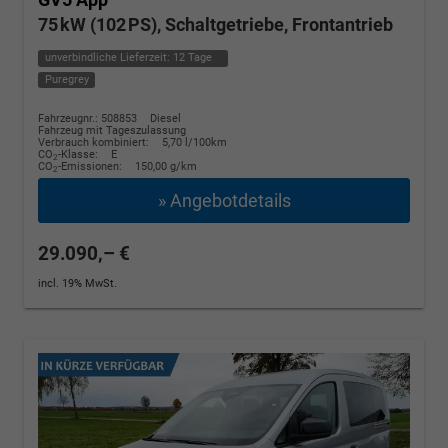
75 kW (102 PS), Schaltgetriebe, Frontantrieb
unverbindliche Lieferzeit:
12 Tage
Puregrey
Fahrzeugnr.: 508853
Diesel
Fahrzeug mit Tageszulassung
Verbrauch kombiniert:
5,70 l/100km
CO
-Klasse:
E
2
CO
-Emissionen:
150,00 g/km
2
» Angebotdetails
29.090,– €
incl. 19% MwSt.