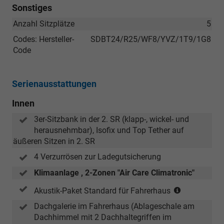
Sonstiges
Anzahl Sitzplätze
5
Codes: Hersteller-
SDBT24/R25/WF8/YVZ/1T9/1G8
Code
Serienausstattungen
Innen
3er-Sitzbank in der 2. SR (klapp-, wickel- und
herausnehmbar), Isofix und Top Tether auf
äußeren Sitzen in 2. SR
4 Verzurrösen zur Ladegutsicherung
Klimaanlage , 2-Zonen "Air Care Climatronic"
(nur
Akustik-Paket Standard für Fahrerhaus
in
Dachgalerie im Fahrerhaus (Ablageschale am
Verbindung
Dachhimmel mit 2 Dachhaltegriffen im
mit