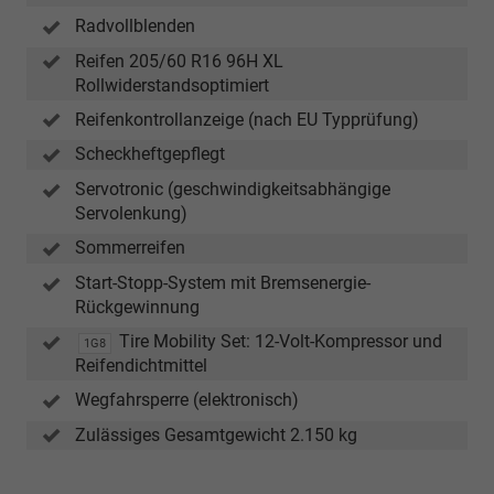
in
Radvollblenden
Verbindung
mit
Reifen 205/60 R16 96H XL
TDI)
Rollwiderstandsoptimiert
Reifenkontrollanzeige (nach EU Typprüfung)
Scheckheftgepflegt
Servotronic (geschwindigkeitsabhängige
Servolenkung)
Sommerreifen
Start-Stopp-System mit Bremsenergie-
Rückgewinnung
Tire Mobility Set: 12-Volt-Kompressor und
1G8
Reifendichtmittel
Wegfahrsperre (elektronisch)
Zulässiges Gesamtgewicht 2.150 kg