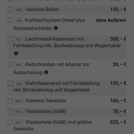
SR)
Hankook-Reifen
135,– €
V0Q
Kraftstoffsystem Diesel plus
ohne Aufpreis
1A8
(nur
Wasserabscheider
in
Leichtmetall-Reserverad mit
300,– €
Verbindung
1G3
Fahrbereifung inkl. Bordwerkzeug und Wagenheber
mit
(nur
TDI)
in
Radschrauben mit Adapter zur
30,– €
Verbindung
1PC
(nur
mit
Radsicherung
in
Leichtmetallräder)
Stahl-Reserverad mit Fahrbereifung
135,– €
Verbindung
1G2
inkl. Bordwerkzeug und Wagenheber
mit
Leichtmetallräder)
Stärkerer Generator
160,– €
NY3
Vliesbatterie (AGM)
70,– €
NY2
Vliesbatterie (AGM) und größter
225,– €
NY1
Generator