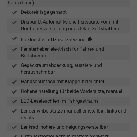
Fahrerhaus)
TDI)
Dekoreinlage genarbt
Dreipunkt-Automatiksicherheitsgurte vorn mit
Gurthöhenverstellung und elektr. Gurtstraffern
(nur
Elektrische Luftzusatzheizung
in
Fensterheber, elektrisch für Fahrer- und
Verbindung
Beifahrertür
mit
TDI)
Gepäckraumabdeckung, auszieh- und
herausnehmbar
Handschuhfach mit Klappe, beleuchtet
Höheneinstellung für beide Vordersitze, manuell
LED-Leseleuchten im Fahrgastraum
Lendenwirbelstütze manuell einstellbar, links und
rechts
Lenkrad, höhen- und neigungsverstellbar
Luftausströmer, vorn in mattem Schwarz