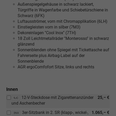
Außenspiegelgehäuse in schwarz lackiert,
Türgriffe in Wagenfarbe und Schiebetürschiene in
Schwarz (6FK)
Luftausströmer, vorn mit Chromapplikation (6LH)
Einstiegleisten vorn in silber (7M3)
Dekoreinlagen ''Cool Inox'' (7TH)
18 Zoll Leichtmetallräder ''Monterosso'' in schwarz
glänzend
Sonnenblenden ohne Spiegel mit Tickettasche auf
Fahrerseite plus Airbag-Label auf der
Sonnenblende
AGR ergoComfofort Sitze, links und rechts
Innen
12-V-Steckdose mit Zigarettenanzünder
25,– €
9JC
und Aschenbecher
3er-Sitzbank in 2. SR (klapp-, wickel-,
1.065,– €
3NX