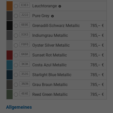
E3E3
Leuchtorange
J2J2
Pure Grey
0E0E
Grenadill-Schwarz Metallic
785,– €
X3X3
Indiumgrau Metallic
785,– €
F0F0
Oyster Silver Metallic
785,– €
6K6K
Sunset Rot Metallic
785,– €
3K3K
Costa Azul Metallic
785,– €
3S3S
Starlight Blue Metallic
785,– €
3N3N
Grau Braun Metallic
785,– €
4E4E
Reed Green Metallic
785,– €
Allgemeines