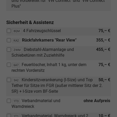
und Vorbereitet für ''VW Connect'' und ''VW Connect
Soul/Schwarz
Plus''
(CU))
Sicherheit & Assistenz
4 Fahrzeugschlüssel
75,– €
8QM
Rückfahrkamera "Rear View"
355,– €
KA2
Diebstahl-Alarmanlage und
455,– €
ZWM
Schiebetüren mit Zuziehhilfe
Feuerlöscher, Inhalt 1 kg, unter dem
75,– €
6A7
rechten Vordersitz
Kindersitzverankerung (I-Size) und Top
50,– €
3A2
Tether für Sitze im FGR (außer mittlerer Sitz der 2.
SR) + I-Size vorn BF-Seite
Verbandmaterial und
ohne Aufpreis
1T3
Warndreieck
Verbandmaterial, Warndreieck und 2
10,– €
1T1