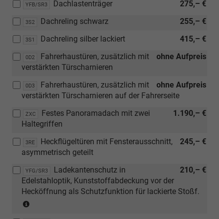
Dachlastenträger
275,– €
YFB/SR3
Rückfahrkamera
[ZWB]
"Rear
Dachreling schwarz
Assistenzpaket
255,– €
3S2
View"
Advanced)
Dachreling silber lackiert
415,– €
3S1
und
[ZWD]
Fahrerhaustüren, zusätzlich mit
ohne Aufpreis
0D2
Parklenkassistent
verstärkten Türscharnieren
mit
Car2X)
Fahrerhaustüren, zusätzlich mit
ohne Aufpreis
0D3
verstärkten Türscharnieren auf der Fahrerseite
Festes Panoramadach mit zwei
1.190,– €
ZXC
Haltegriffen
Heckflügeltüren mit Fensterausschnitt,
245,– €
3RE
asymmetrisch geteilt
Ladekantenschutz in
210,– €
YFG/SR3
Edelstahloptik, Kunststoffabdeckung vor der
Hecköffnung als Schutzfunktion für lackierte Stoßf.
(nur
in