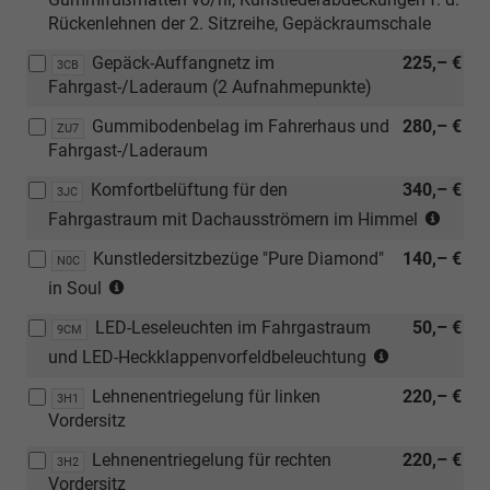
[7E0]
Rückenlehnen der 2. Sitzreihe, Gepäckraumschale
Ohne
Wärmespeicher/Zusatzheizung)
Gepäck-Auffangnetz im
225,– €
3CB
Fahrgast-/Laderaum (2 Aufnahmepunkte)
Gummibodenbelag im Fahrerhaus und
280,– €
ZU7
Fahrgast-/Laderaum
Komfortbelüftung für den
340,– €
3JC
(nicht
Fahrgastraum mit Dachausströmern im Himmel
in
Kunstledersitzbezüge "Pure Diamond"
140,– €
Verbi
N0C
(nur
mit
in Soul
in
[ZXC]
LED-Leseleuchten im Fahrgastraum
50,– €
Verbindung
9CM
Feste
(nicht
[3LD]
und LED-Heckklappenvorfeldbeleuchtung
Pano
in
Türverkleidung
und
Lehnenentriegelung für linken
220,– €
Verbindung
3H1
und
[3CT]
Vordersitz
mit
Armauflge
Verste
[3RE]
in
Gitte
Lehnenentriegelung für rechten
220,– €
3H2
Heckflügeltü
Kunststoff
i.Fahr
Vordersitz