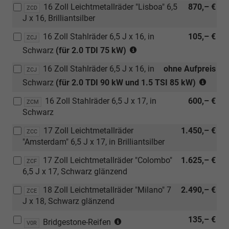
16 Zoll Leichtmetallräder "Lisboa" 6,5
870,– €
ZCD
J x 16, Brilliantsilber
16 Zoll Stahlräder 6,5 J x 16, in
105,– €
ZCJ
(nur
Schwarz
(für 2.0 TDI 75 kW)
in
16 Zoll Stahlräder 6,5 J x 16, in
ohne Aufpreis
Verbindung
ZCJ
(nur
mit
Schwarz
(für 2.0 TDI 90 kW und 1.5 TSI 85 kW)
in
2.0
16 Zoll Stahlräder 6,5 J x 17, in
600,– €
Verbi
ZCM
TDI
Schwarz
mit
75
2.0
kW
17 Zoll Leichtmetallräder
1.450,– €
ZCC
TDI
und
"Amsterdam" 6,5 J x 17, in Brilliantsilber
90
[3NR]
kW
17 Zoll Leichtmetallräder "Colombo"
3er-
1.625,– €
ZCF
oder
6,5 J x 17, Schwarz glänzend
Sitzank
1.5
in
18 Zoll Leichtmetallräder "Milano" 7
2.490,– €
ZCE
TSI
2.
J x 18, Schwarz glänzend
85
SR
kW
(klapp-,
(nur
135,– €
Bridgestone-Reifen
V0R
und
wickel-,