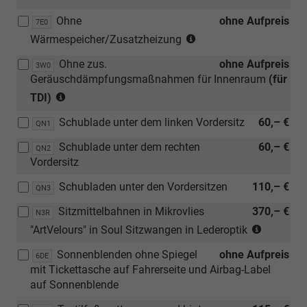
mit
oder
/Lade
Fensteraussc
Ohne
[3LH]
ohne Aufpreis
2
7E0
asymmetris
Türverkleidung
(nur
feste
Wärmespeicher/Zusatzheizung
geteilt)
in
für
Posit
Ohne zus.
ohne Aufpreis
Kunsstoff
TDI)
3W0
hinter
Geräuschdämpfungsmaßnahmen für Innenraum
(für
mit
(nur
2.
(nur
Inser,
in
TDI)
Sitzr.
in
Armauflage
Verbindung
od.
Schublade unter dem linken Vordersitz
60,– €
Verbindung
QN1
und
mit
hochg
mit
Mittelarmlehne
[ZWL]
2.Sitzr
Schublade unter dem rechten
60,– €
QN2
TDI)
in
Standheizung,
Vordersitz
Kunstleder)
Sitzheizung
Schubladen unter den Vordersitzen
und
110,– €
QN3
beheizbare
Sitzmittelbahnen in Mikrovlies
370,– €
N3R
Frontscheibe)
(nur
"ArtVelours" in Soul Sitzwangen in Lederoptik
in
Sonnenblenden ohne Spiegel
ohne Aufpreis
Verbidun
6DE
mit Tickettasche auf Fahrerseite und Airbag-Label
mit
auf Sonnenblende
[Z3R]
PanAmer