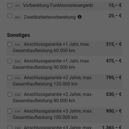
Vorbereitung Funktionssteuergerät
15,– €
IS9
(nur
25,– €
Zweitbatterievorbereitung
8FV
in
Verbindung
Sonstiges
mit
[IS9]
Anschlussgarantie +1 Jahr, max.
315,– €
EA2
Vorbereitung
Gesamtlaufleistung 60.000 km
Funktionssteuergerät
oder
Anschlussgarantie +1 Jahr, max.
475,– €
EA3
[IS2]
Gesamtlaufleistung 90.000 km
Funktionssteuergerät
Anschlussgarantie +2 Jahre, max.
795,– €
EA6
mit
Gesamtlaufleistung 120.000 km
ABH-
Programmierung
Anschlussgarantie +2 Jahre, max.
530,– €
EA5
oder
Gesamtlaufleistung 80.000 km
[IS4]
Funktionssteuergerät
Anschlussgarantie +3 Jahre, max.
900,– €
EA8
mit
Gesamtlaufleistung 100.000 km
Steuerung
Anschlussgarantie +3 Jahre, max.
1.365,– €
EA9