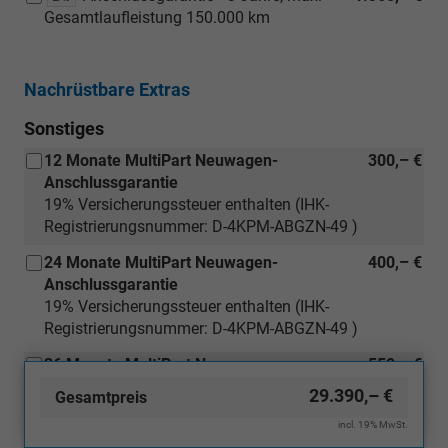
Energiemanagement
Gesamtlaufleistung 150.000 km
für
Vorbereitung
Zweitbatterie)
Nachrüstbare Extras
Sonstiges
12 Monate MultiPart Neuwagen-
300,– €
Anschlussgarantie
19% Versicherungssteuer enthalten (IHK-
Registrierungsnummer: D-4KPM-ABGZN-49 )
24 Monate MultiPart Neuwagen-
400,– €
Anschlussgarantie
19% Versicherungssteuer enthalten (IHK-
Registrierungsnummer: D-4KPM-ABGZN-49 )
36 Monate MultiPart Neuwagen-
550,– €
Anschlussgarantie
29.390,– €
Gesamtpreis
19% Versicherungssteuer enthalten (IHK-
incl. 19% MwSt.
(nur
Registrierungsnummer: D-4KPM-ABGZN-49 )