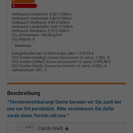
Verbrauch kombiniert:
5,30 l/100km
Verbrauch Innenstadt:
6,80 l/100km
Verbrauch Stadtrand:
4,90 l/100km
Verbrauch Landstraße:
4,60 l/100km
Verbrauch Autobahn:
5,70 l/100km
CO
-Emissionen:
140,00 g/km
2
CO
-Klasse:
E
2
Download
Energiekosten bei 15.000 km pro Jahr:
1.279,95 €
CO2 Kosten (niedrig)
:
1.260,- €
(Kosten Durchschnitt 10 Jahre)
CO2 Kosten (mittel)
:
2.992,50 €
(Kosten Durchschnitt 10 Jahre)
CO2 Kosten (hoch)
:
4.620,- €
(Kosten Durchschnitt 10 Jahre)
Jahressteuer:
287,- €
Beschreibung
*Terminvereinbarung! Gerne beraten wir Sie auch bei
uns vor Ort persönlich. Bitte vereinbaren Sie dafür
vorab einen Termin mit uns.*
B4B4
Candy-Weiß