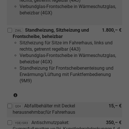
rechts, getrennt regelbar (4A3)
Verbundglas-Frontscheibe in Wärmeschutzglas,
beheizbar (4GX)
Standheizung, Sitzheizung und
1.800,– €
ZWL
Frontscheibe, beheizbar
Sitzheizung für Sitze im Fahrerhaus, links und
rechts, getrennt regelbar (4A3)
Verbundglas-Frontscheibe in Wärmeschutzglas,
beheizbar (4GX)
Standheizung für Frontscheibenenteisung und
Erwärmung/Lüftung mit Funktfernbedienung
(9M9)
(nur
in
Abfallbehälter mit Deckel
15,– €
Verbindung
QE4
herausnehmbar,für Fahrerhaus
mit
TDI
Antischmutzpaket:
350,– €
YDE/SR3
und
Gummifußmatten vo/hi, Kunstlederabdeckungen f. d.