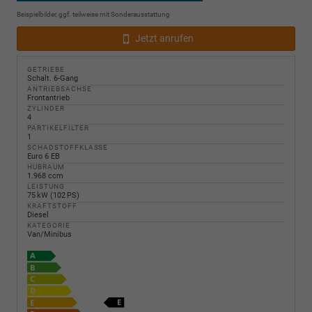
Beispielbilder, ggf. teilweise mit Sonderausstattung
Jetzt anrufen
GETRIEBE
Schalt. 6-Gang
ANTRIEBSACHSE
Frontantrieb
ZYLINDER
4
PARTIKELFILTER
1
SCHADSTOFFKLASSE
Euro 6 EB
HUBRAUM
1.968 ccm
LEISTUNG
75 kW (102 PS)
KRAFTSTOFF
Diesel
KATEGORIE
Van/Minibus