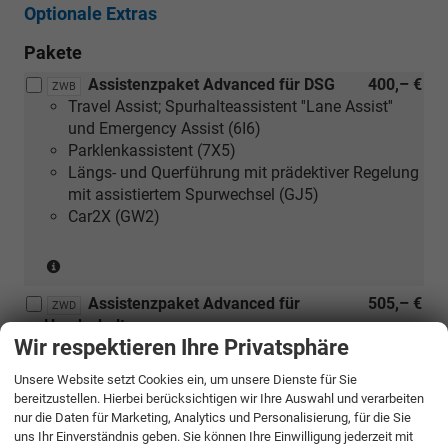
Optionale Extras
Pakete
Assistenzpaket Advanced für DSG
400,– €
ZWB
Travel Assist; Spurhalteassistent ''Lane Assist''
und Emergency Assist (6I6)
Parklenkassistent (7X5)
Längs- und Querführung mit prädektiver Regelung
mit assistiertem Spurwechsel (GJ5)
Car2X (GW2)
(nur
in
Assistenzpaket Advanced für
505,– €
Verbindung
ZWD
Handschalter
mit
Wir respektieren Ihre Privatsphäre
Parklenkassistent (7X5)
DSG)
Längs- und Querführung mit prädektiver Regelung
Unsere Website setzt Cookies ein, um unsere Dienste für Sie
mit assistiertem Spurwechsel (GJ5)
bereitzustellen. Hierbei berücksichtigen wir Ihre Auswahl und verarbeiten
Car2X (GW2)
nur die Daten für Marketing, Analytics und Personalisierung, für die Sie
uns Ihr Einverständnis geben. Sie können Ihre Einwilligung jederzeit mit