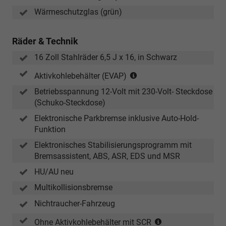
Wärmeschutzglas (grün)
Räder & Technik
16 Zoll Stahlräder 6,5 J x 16, in Schwarz
(nur
Aktivkohlebehälter (EVAP)
in
Betriebsspannung 12-Volt mit 230-Volt- Steckdose
Verbindung
(Schuko-Steckdose)
mit
TSI)
Elektronische Parkbremse inklusive Auto-Hold-
Funktion
Elektronisches Stabilisierungsprogramm mit
Bremsassistent, ABS, ASR, EDS und MSR
HU/AU neu
Multikollisionsbremse
Nichtraucher-Fahrzeug
(nur
Ohne Aktivkohlebehälter mit SCR