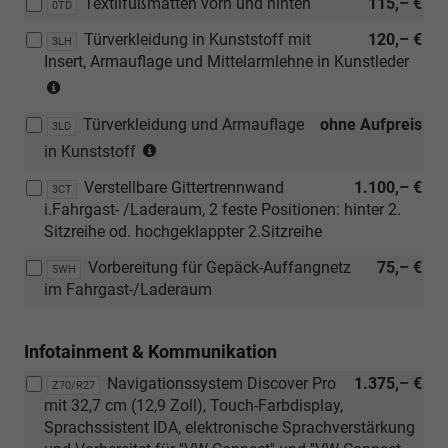
Textilfußmatten vorn und hinten
115,– €
0TD
Paket)
Türverkleidung in Kunststoff mit
120,– €
3LH
Insert, Armauflage und Mittelarmlehne in Kunstleder
(nur
in
Türverkleidung und Armauflage
ohne Aufpreis
Verbindung
3LD
(nur
mit
in Kunststoff
in
[N0C]
Verstellbare Gittertrennwand
1.100,– €
Verbindung
3CT
Sitzbezüge
i.Fahrgast- /Laderaum, 2 feste Positionen: hinter 2.
mit
in
Sitzreihe od. hochgeklappter 2.Sitzreihe
[N0C]
Kunstleder,
Sitzbezüge
Dessin
Vorbereitung für Gepäck-Auffangnetz
75,– €
5WH
in
"Pure
im Fahrgast-/Laderaum
Kunstleder,
Diamond"
Dessin
mit
"Pure
Interieur
Infotainment & Kommunikation
Diamond"
Soul/Soul-
Navigationssystem Discover Pro
1.375,– €
Z70/R27
mit
Soul/Schwarz
mit 32,7 cm (12,9 Zoll), Touch-Farbdisplay,
Interieur
(CU))
Sprachssistent IDA, elektronische Sprachverstärkung
Soul/Soul-