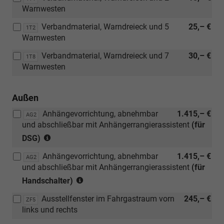
Warnwesten
Verbandmaterial, Warndreieck und 5
25,– €
1T2
Warnwesten
Verbandmaterial, Warndreieck und 7
30,– €
1T8
Warnwesten
Außen
Anhängevorrichtung, abnehmbar
1.415,– €
AG2
und abschließbar mit Anhängerrangierassistent
(für
(nur
DSG)
in
Anhängevorrichtung, abnehmbar
1.415,– €
Verbindung
AG2
und abschließbar mit Anhängerrangierassistent
(für
mit
(nur
[KA2]
Handschalter)
in
Rückfahrkamera
Ausstellfenster im Fahrgastraum vorn
245,– €
Verbindung
ZF5
"Rear
links und rechts
mit
View"
[KA2]
und