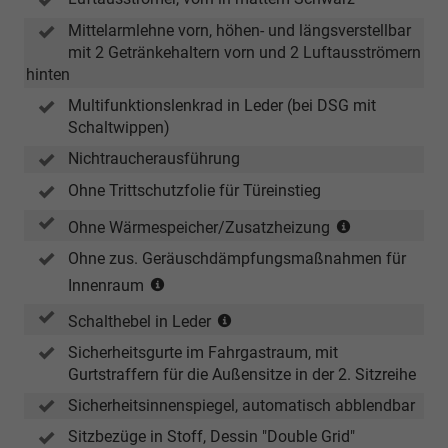
Mittelarmlehne vorn, höhen- und längsverstellbar
mit 2 Getränkehaltern vorn und 2 Luftausströmern
hinten
Multifunktionslenkrad in Leder (bei DSG mit
Schaltwippen)
Nichtraucherausführung
Ohne Trittschutzfolie für Türeinstieg
(nur
Ohne Wärmespeicher/Zusatzheizung
in
Ohne zus. Geräuschdämpfungsmaßnahmen für
Verbindung
(nur
Innenraum
mit
in
TSI)
(für
Schalthebel in Leder
Verbindung
Handschalter)
mit
Sicherheitsgurte im Fahrgastraum, mit
TSI
Gurtstraffern für die Außensitze in der 2. Sitzreihe
und
Sicherheitsinnenspiegel, automatisch abblendbar
eHybrid)
Sitzbezüge in Stoff, Dessin "Double Grid"