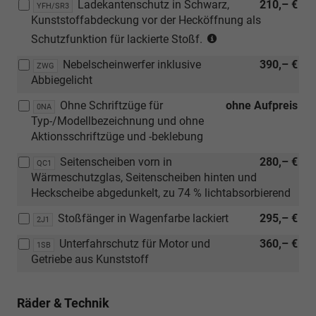
Ladekantenschutz in Schwarz,
210,– €
Verbindung
YFH/SR3
Kunststoffabdeckung vor der Hecköffnung als
mit
(nur
[2J1]
Schutzfunktion für lackierte Stoßf.
in
Stoßfänger
Nebelscheinwerfer inklusive
390,– €
Verbindung
ZWG
in
Abbiegelicht
mit
Wagenfarbe
[2J1]
lackiert)
Ohne Schriftzüge für
ohne Aufpreis
0NA
Stoßfänger
Typ-/Modellbezeichnung und ohne
in
Aktionsschriftzüge und -beklebung
Wagenfarbe
lackiert)
Seitenscheiben vorn in
280,– €
QC1
Wärmeschutzglas, Seitenscheiben hinten und
Heckscheibe abgedunkelt, zu 74 % lichtabsorbierend
Stoßfänger in Wagenfarbe lackiert
295,– €
2J1
Unterfahrschutz für Motor und
360,– €
1SB
Getriebe aus Kunststoff
Räder & Technik