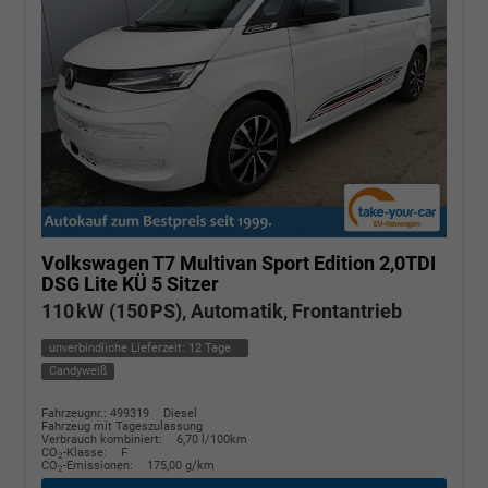
Volkswagen T7 Multivan
Sport Edition 2,0TDI
DSG Lite KÜ 5 Sitzer
110 kW (150 PS), Automatik, Frontantrieb
unverbindliche Lieferzeit:
12 Tage
Candyweiß
Fahrzeugnr.: 499319
Diesel
Fahrzeug mit Tageszulassung
Verbrauch kombiniert:
6,70 l/100km
CO
-Klasse:
F
2
CO
-Emissionen:
175,00 g/km
2