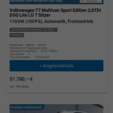
Volkswagen T7 Multivan
Sport Edition 2,0TDI
DSG Lite LÜ 7 Sitzer
110 kW (150 PS), Automatik, Frontantrieb
unverbindliche Lieferzeit:
12 Tage
Puregrey
Fahrzeugnr.: 504044
Diesel
Fahrzeug mit Tageszulassung
Verbrauch kombiniert:
6,70 l/100km
CO
-Klasse:
F
2
CO
-Emissionen:
175,00 g/km
2
» Angebotdetails
51.780,– €
incl. 19% MwSt.