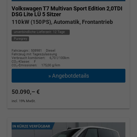
Volkswagen T7 Multivan
Sport Edition 2,0TDI
DSG Lite LÜ 5 Sitzer
110 kW (150 PS), Automatik, Frontantrieb
unverbindliche Lieferzeit:
12 Tage
Puregrey
Fahrzeugnr.: 508981
Diesel
Fahrzeug mit Tageszulassung
Verbrauch kombiniert:
6,70 l/100km
CO
-Klasse:
F
2
CO
-Emissionen:
175,00 g/km
2
» Angebotdetails
50.090,– €
incl. 19% MwSt.