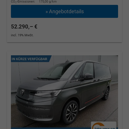
CO
-Emissionen:
175,00 g/km
2
» Angebotdetails
52.290,– €
incl. 19% MwSt.