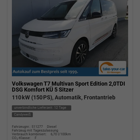
Volkswagen T7 Multivan
Sport Edition 2,0TDI
DSG Komfort KÜ 5 Sitzer
110 kW (150 PS), Automatik, Frontantrieb
unverbindliche Lieferzeit:
12 Tage
Candyweiß
Fahrzeugnr.: 511277
Diesel
Fahrzeug mit Tageszulassung
Verbrauch kombiniert:
6,70 l/100km
CO
-Klasse:
F
2