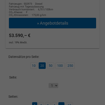
Fahrzeugnr.: 502973
Diesel
Fahrzeug mit Tageszulassung
Verbrauch kombiniert:
6,70 l/100km
CO
-Klasse:
F
2
CO
-Emissionen:
175,00 g/km
2
» Angebotdetails
53.590,– €
incl. 19% MwSt.
Datensätze pro Seite:
10
20
50
100
250
Seite:
Seiten: