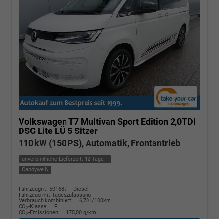
Volkswagen T7 Multivan
Sport Edition 2,0TDI
DSG Lite LÜ 5 Sitzer
110 kW (150 PS), Automatik, Frontantrieb
unverbindliche Lieferzeit:
12 Tage
Candyweiß
Fahrzeugnr.: 501687
Diesel
Fahrzeug mit Tageszulassung
Verbrauch kombiniert:
6,70 l/100km
CO
-Klasse:
F
2
CO
-Emissionen:
175,00 g/km
2