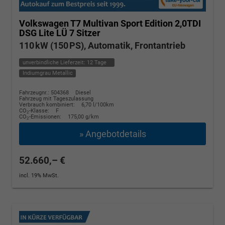
Volkswagen T7 Multivan
Sport Edition 2,0TDI
DSG Lite LÜ 7 Sitzer
110 kW (150 PS), Automatik, Frontantrieb
unverbindliche Lieferzeit:
12 Tage
Indiumgrau Metallic
Fahrzeugnr.: 504368
Diesel
Fahrzeug mit Tageszulassung
Verbrauch kombiniert:
6,70 l/100km
CO
-Klasse:
F
2
CO
-Emissionen:
175,00 g/km
2
» Angebotdetails
52.660,– €
incl. 19% MwSt.