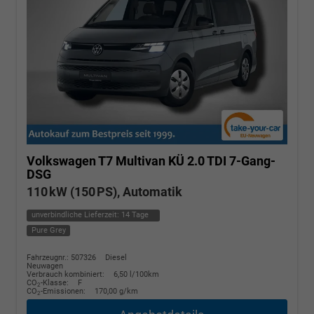
Volkswagen T7 Multivan
KÜ 2.0 TDI 7-Gang-
DSG
110 kW (150 PS), Automatik
unverbindliche Lieferzeit:
14 Tage
Pure Grey
Fahrzeugnr.: 507326
Diesel
Neuwagen
Verbrauch kombiniert:
6,50 l/100km
CO
-Klasse:
F
2
CO
-Emissionen:
170,00 g/km
2