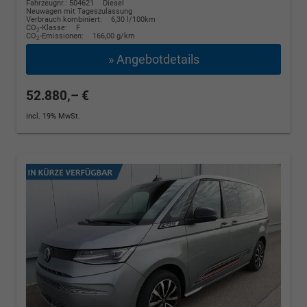
Fahrzeugnr.: 504621
Diesel
Neuwagen mit Tageszulassung
Verbrauch kombiniert:
6,30 l/100km
CO
-Klasse:
F
2
CO
-Emissionen:
166,00 g/km
2
» Angebotdetails
52.880,– €
incl. 19% MwSt.