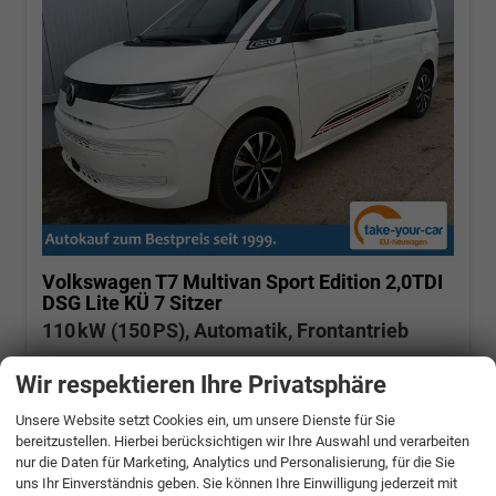
Volkswagen T7 Multivan
Sport Edition 2,0TDI
DSG Lite KÜ 7 Sitzer
110 kW (150 PS), Automatik, Frontantrieb
unverbindliche Lieferzeit:
12 Tage
Wir respektieren Ihre Privatsphäre
Candyweiß
Unsere Website setzt Cookies ein, um unsere Dienste für Sie
Fahrzeugnr.: 499321
Diesel
bereitzustellen. Hierbei berücksichtigen wir Ihre Auswahl und verarbeiten
Fahrzeug mit Tageszulassung
nur die Daten für Marketing, Analytics und Personalisierung, für die Sie
Verbrauch kombiniert:
6,70 l/100km
CO
-Klasse:
F
2
uns Ihr Einverständnis geben. Sie können Ihre Einwilligung jederzeit mit
CO
-Emissionen:
175,00 g/km
2