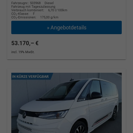
Fahrzeugnr.: 503968
Diesel
Fahrzeug mit Tageszulassung
Verbrauch kombiniert:
6,70 l/100km
CO
-Klasse:
F
2
CO
-Emissionen:
175,00 g/km
2
» Angebotdetails
53.170,– €
incl. 19% MwSt.