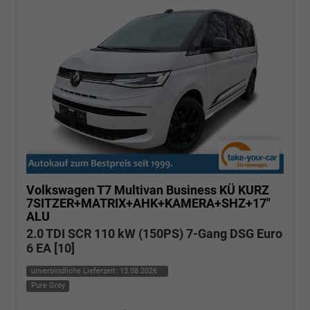
Volkswagen T7 Multivan
Business KÜ KURZ
7SITZER+MATRIX+AHK+KAMERA+SHZ+17"
ALU
2.0 TDI SCR 110 kW (150PS) 7-Gang DSG Euro
6 EA [10]
unverbindliche Lieferzeit:
13.08.2026
Pure Grey