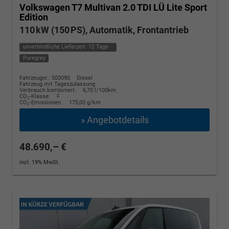
Volkswagen T7 Multivan
2.0 TDI LÜ Lite Sport
Edition
110 kW (150 PS), Automatik, Frontantrieb
unverbindliche Lieferzeit:
12 Tage
Puregrey
Fahrzeugnr.: 503090
Diesel
Fahrzeug mit Tageszulassung
Verbrauch kombiniert:
6,70 l/100km
CO
-Klasse:
F
2
CO
-Emissionen:
175,00 g/km
2
» Angebotdetails
48.690,– €
incl. 19% MwSt.