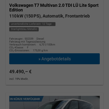
Volkswagen T7 Multivan
2.0 TDI LÜ Lite Sport
Edition
110 kW (150 PS), Automatik, Frontantrieb
unverbindliche Lieferzeit:
12 Tage
Starlightblau Metallic
Fahrzeugnr.: 502339
Diesel
Fahrzeug mit Tageszulassung
Verbrauch kombiniert:
6,70 l/100km
CO
-Klasse:
F
2
CO
-Emissionen:
175,00 g/km
2
» Angebotdetails
49.490,– €
incl. 19% MwSt.