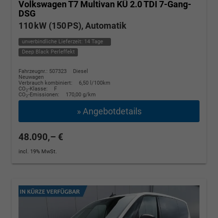
Volkswagen T7 Multivan
KÜ 2.0 TDI 7-Gang-
DSG
110 kW (150 PS), Automatik
unverbindliche Lieferzeit:
14 Tage
Deep Black Perleffekt
Fahrzeugnr.: 507323
Diesel
Neuwagen
Verbrauch kombiniert:
6,50 l/100km
CO
-Klasse:
F
2
CO
-Emissionen:
170,00 g/km
2
» Angebotdetails
48.090,– €
incl. 19% MwSt.