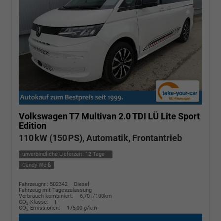
Volkswagen T7 Multivan
2.0 TDI LÜ Lite Sport
Edition
110 kW (150 PS), Automatik, Frontantrieb
unverbindliche Lieferzeit:
12 Tage
Candy-Weiß
Fahrzeugnr.: 502342
Diesel
Fahrzeug mit Tageszulassung
Verbrauch kombiniert:
6,70 l/100km
CO
-Klasse:
F
2
CO
-Emissionen:
175,00 g/km
2