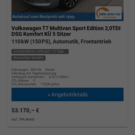
Volkswagen T7 Multivan
Sport Edition 2,0TDI
DSG Komfort KÜ 5 Sitzer
110 kW (150 PS), Automatik, Frontantrieb
unverbindliche Lieferzeit:
12 Tage
Monosilber Metallic
Fahrzeugnr.: 503146
Diesel
Fahrzeug mit Tageszulassung
Verbrauch kombiniert:
6,70 l/100km
CO
-Klasse:
F
2
CO
-Emissionen:
175,00 g/km
2
» Angebotdetails
53.170,– €
incl. 19% MwSt.