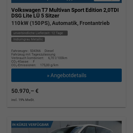
Volkswagen T7 Multivan
Sport Edition 2,0TDI
DSG Lite LÜ 5 Sitzer
110 kW (150 PS), Automatik, Frontantrieb
unverbindliche Lieferzeit:
12 Tage
Indiumgrau Metallic
Fahrzeugnr.: 504366
Diesel
Fahrzeug mit Tageszulassung
Verbrauch kombiniert:
6,70 l/100km
CO
-Klasse:
F
2
CO
-Emissionen:
175,00 g/km
2
» Angebotdetails
50.970,– €
incl. 19% MwSt.