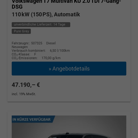
Volkswagen T7 Multivan
KÜ 2.0 TDI 7-Gang-
DSG
110 kW (150 PS), Automatik
unverbindliche Lieferzeit:
14 Tage
Pure Grey
Fahrzeugnr.: 507325
Diesel
Neuwagen
Verbrauch kombiniert:
6,50 l/100km
CO
-Klasse:
F
2
CO
-Emissionen:
170,00 g/km
2
» Angebotdetails
47.190,– €
incl. 19% MwSt.