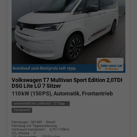
Volkswagen T7 Multivan
Sport Edition 2,0TDI
DSG Lite LÜ 7 Sitzer
110 kW (150 PS), Automatik, Frontantrieb
unverbindliche Lieferzeit:
12 Tage
Candyweiß
Fahrzeugnr.: 501689
Diesel
Fahrzeug mit Tageszulassung
Verbrauch kombiniert:
6,70 l/100km
CO
-Klasse:
F
2
CO
-Emissionen:
175,00 g/km