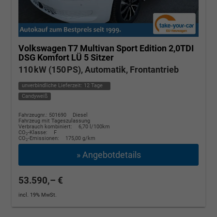
Volkswagen T7 Multivan
Sport Edition 2,0TDI
DSG Komfort LÜ 5 Sitzer
110 kW (150 PS), Automatik, Frontantrieb
unverbindliche Lieferzeit:
12 Tage
Candyweiß
Fahrzeugnr.: 501690
Diesel
Fahrzeug mit Tageszulassung
Verbrauch kombiniert:
6,70 l/100km
CO
-Klasse:
F
2
CO
-Emissionen:
175,00 g/km
2
» Angebotdetails
53.590,– €
incl. 19% MwSt.