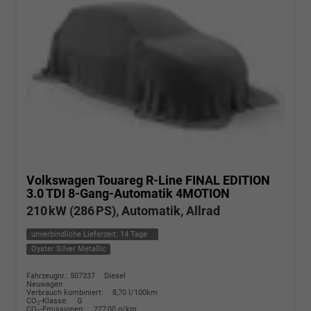
Volkswagen Touareg
R-Line FINAL EDITION
3.0 TDI 8-Gang-Automatik 4MOTION
210 kW (286 PS), Automatik, Allrad
unverbindliche Lieferzeit:
14 Tage
Oyster Silver Metallic
Fahrzeugnr.: 507337
Diesel
Neuwagen
Verbrauch kombiniert:
8,70 l/100km
CO
-Klasse:
G
2
CO
-Emissionen:
227,00 g/km