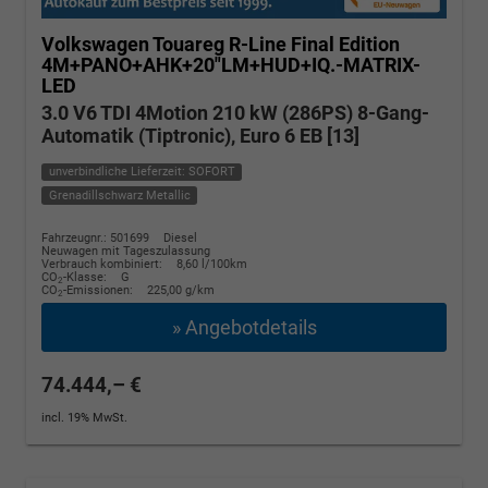
Volkswagen Touareg
R-Line Final Edition
4M+PANO+AHK+20"LM+HUD+IQ.-MATRIX-
LED
3.0 V6 TDI 4Motion 210 kW (286PS) 8-Gang-
Automatik (Tiptronic), Euro 6 EB [13]
unverbindliche Lieferzeit: SOFORT
Grenadillschwarz Metallic
Fahrzeugnr.: 501699
Diesel
Neuwagen mit Tageszulassung
Verbrauch kombiniert:
8,60 l/100km
CO
-Klasse:
G
2
CO
-Emissionen:
225,00 g/km
2
» Angebotdetails
74.444,– €
incl. 19% MwSt.