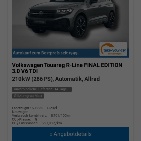
Volkswagen Touareg
R-Line FINAL EDITION
3.0 V6 TDI
210 kW (286 PS), Automatik, Allrad
unverbindliche Lieferzeit:
14 Tage
Siliziumgrau Matt
Fahrzeugnr.: 508385
Diesel
Neuwagen
Verbrauch kombiniert:
8,70 l/100km
CO
-Klasse:
G
2
CO
-Emissionen:
227,00 g/km
2
» Angebotdetails