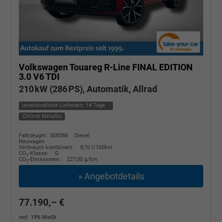
Volkswagen Touareg
R-Line FINAL EDITION
3.0 V6 TDI
210 kW (286 PS), Automatik, Allrad
unverbindliche Lieferzeit:
14 Tage
Chilirot Metallic
Fahrzeugnr.: 508386
Diesel
Neuwagen
Verbrauch kombiniert:
8,70 l/100km
CO
-Klasse:
G
2
CO
-Emissionen:
227,00 g/km
2
» Angebotdetails
77.190,– €
incl. 19% MwSt.