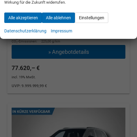
Wirkung für die Zukunft widerrufen.
unverbindliche Lieferzeit:
14 Tage
Grenadillschwarz Metallic
Alle akzeptieren
Alle ablehnen
Einstellungen
Fahrzeugnr.: 508553
Diesel
Datenschutzerklärung
Impressum
Fahrzeug mit Tageszulassung
Verbrauch kombiniert:
8,60 l/100km
CO
-Klasse:
G
2
CO
-Emissionen:
225,00 g/km
2
» Angebotdetails
77.620,– €
incl. 19% MwSt.
UVP:
9.999.999,99 €