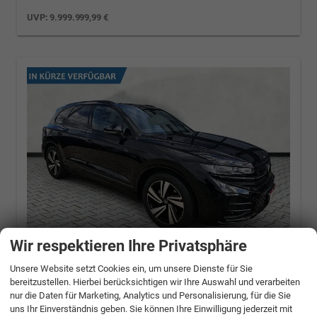
UVP:
9.999.999,99 €
Wir respektieren Ihre Privatsphäre
Unsere Website setzt Cookies ein, um unsere Dienste für Sie
Volkswagen Touareg
3.0 TDI 210 kW 4Motion
bereitzustellen. Hierbei berücksichtigen wir Ihre Auswahl und verarbeiten
R-Line V6 / Pano 360Grad
nur die Daten für Marketing, Analytics und Personalisierung, für die Sie
uns Ihr Einverständnis geben. Sie können Ihre Einwilligung jederzeit mit
210 kW (286 PS), Automatik, Allrad