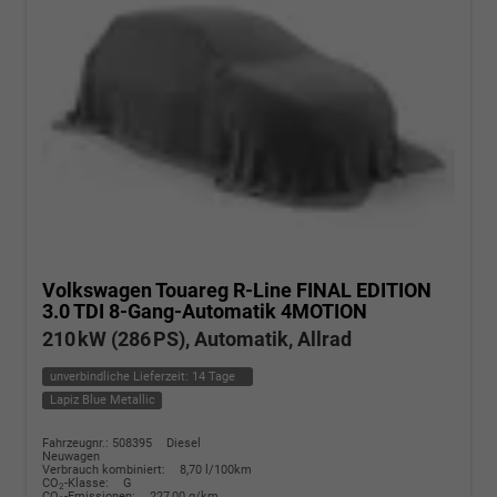
Volkswagen Touareg
R-Line FINAL EDITION
3.0 TDI 8-Gang-Automatik 4MOTION
210 kW (286 PS), Automatik, Allrad
unverbindliche Lieferzeit:
14 Tage
Lapiz Blue Metallic
Fahrzeugnr.: 508395
Diesel
Neuwagen
Verbrauch kombiniert:
8,70 l/100km
CO
-Klasse:
G
2
CO
-Emissionen:
227,00 g/km