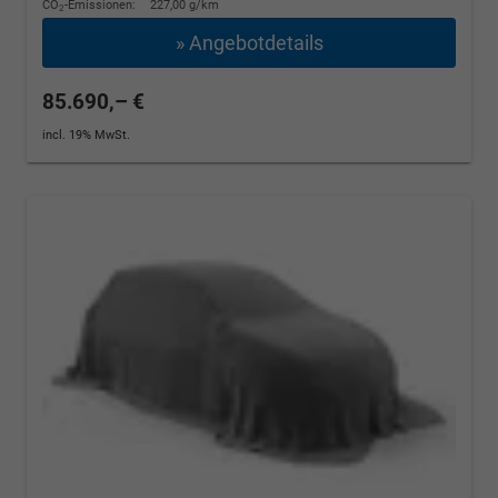
CO
-Emissionen:
227,00 g/km
2
» Angebotdetails
85.690,– €
incl. 19% MwSt.