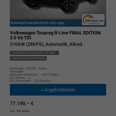
Volkswagen Touareg
R-Line FINAL EDITION
3.0 V6 TDI
210 kW (286 PS), Automatik, Allrad
unverbindliche Lieferzeit:
14 Tage
Grenadillschwarz Metallic
Fahrzeugnr.: 507334
Diesel
Neuwagen
Verbrauch kombiniert:
8,70 l/100km
CO
-Klasse:
G
2
CO
-Emissionen:
227,00 g/km
2
» Angebotdetails
77.190,– €
incl. 19% MwSt.