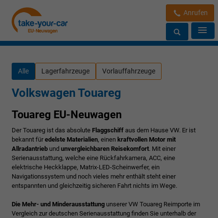
Anrufen
Alle
Lagerfahrzeuge
Vorlauffahrzeuge
Volkswagen Touareg
Touareg EU-Neuwagen
Der Touareg ist das absolute
Flaggschiff
aus dem Hause VW. Er ist
bekannt für
edelste Materialien
, einen
kraftvollen Motor mit
Allradantrieb
und
unvergleichbaren Reisekomfort
. Mit einer
Serienausstattung, welche eine Rückfahrkamera, ACC, eine
elektrische Heckklappe, Matrix-LED-Scheinwerfer, ein
Navigationssystem und noch vieles mehr enthält steht einer
entspannten und gleichzeitig sicheren Fahrt nichts im Wege.
Die M
ehr- und Minderausstattung
unserer VW Touareg Reimporte im
Vergleich zur deutschen Serienausstattung finden Sie unterhalb der