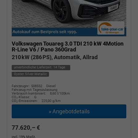
Volkswagen Touareg
3.0 TDI 210 kW 4Motion
R-Line V6 / Pano 360Grad
210 kW (286 PS), Automatik, Allrad
unverbindliche Lieferzeit:
14 Tage
Oyster Silver Metallic
Fahrzeugnr.: 508552
Diesel
Fahrzeug mit Tageszulassung
Verbrauch kombiniert:
8,60 l/100km
CO
-Klasse:
G
2
CO
-Emissionen:
225,00 g/km
2
» Angebotdetails
77.620,– €
incl. 19% MwSt.