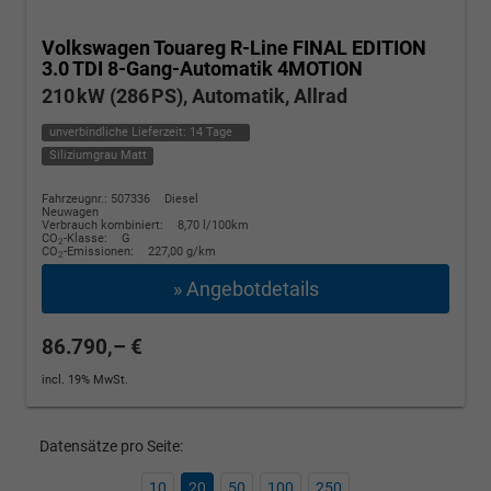
Volkswagen Touareg
R-Line FINAL EDITION
3.0 TDI 8-Gang-Automatik 4MOTION
210 kW (286 PS), Automatik, Allrad
unverbindliche Lieferzeit:
14 Tage
Siliziumgrau Matt
Fahrzeugnr.: 507336
Diesel
Neuwagen
Verbrauch kombiniert:
8,70 l/100km
CO
-Klasse:
G
2
CO
-Emissionen:
227,00 g/km
2
» Angebotdetails
86.790,– €
incl. 19% MwSt.
Datensätze pro Seite:
10
20
50
100
250