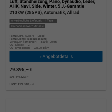
Luft, Standheizung, Pano, Dynaudio, Leder,
AHK, Navi, Side, Winter, 5 J.-Garantie
210 kW (286 PS), Automatik, Allrad
unverbindliche Lieferzeit:
14 Tage
Grenadillschwarz Metallic
Fahrzeugnr.: 508175
Diesel
Fahrzeug mit Tageszulassung
Verbrauch kombiniert:
8,60 l/100km
CO
-Klasse:
G
2
CO
-Emissionen:
225,00 g/km
2
» Angebotdetails
79.895,– €
incl. 19% MwSt.
UVP:
119.340,– €