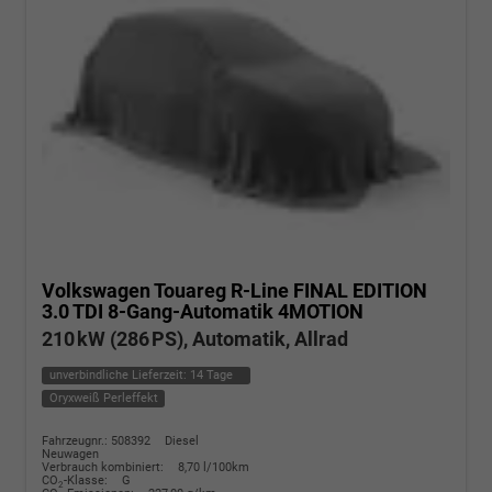
Volkswagen Touareg
R-Line FINAL EDITION
3.0 TDI 8-Gang-Automatik 4MOTION
210 kW (286 PS), Automatik, Allrad
unverbindliche Lieferzeit:
14 Tage
Oryxweiß Perleffekt
Fahrzeugnr.: 508392
Diesel
Neuwagen
Verbrauch kombiniert:
8,70 l/100km
CO
-Klasse:
G
2