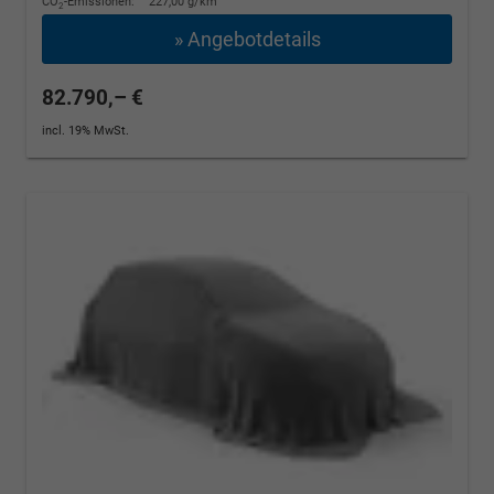
CO
-Emissionen:
227,00 g/km
2
» Angebotdetails
82.790,– €
incl. 19% MwSt.