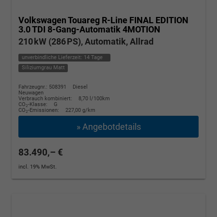
Volkswagen Touareg
R-Line FINAL EDITION
3.0 TDI 8-Gang-Automatik 4MOTION
210 kW (286 PS), Automatik, Allrad
unverbindliche Lieferzeit:
14 Tage
Siliziumgrau Matt
Fahrzeugnr.: 508391
Diesel
Neuwagen
Verbrauch kombiniert:
8,70 l/100km
CO
-Klasse:
G
2
CO
-Emissionen:
227,00 g/km
2
» Angebotdetails
83.490,– €
incl. 19% MwSt.