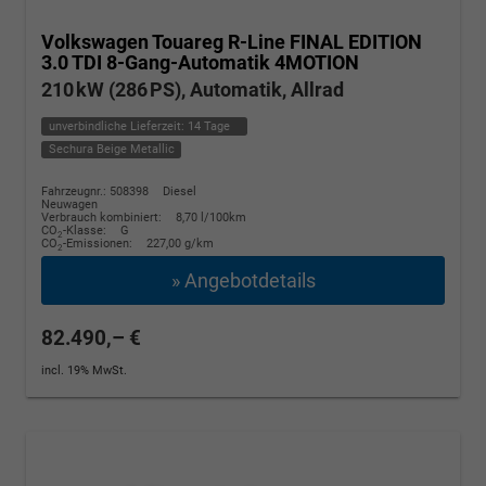
Volkswagen Touareg
R-Line FINAL EDITION
3.0 TDI 8-Gang-Automatik 4MOTION
210 kW (286 PS), Automatik, Allrad
unverbindliche Lieferzeit:
14 Tage
Sechura Beige Metallic
Fahrzeugnr.: 508398
Diesel
Neuwagen
Verbrauch kombiniert:
8,70 l/100km
CO
-Klasse:
G
2
CO
-Emissionen:
227,00 g/km
2
» Angebotdetails
82.490,– €
incl. 19% MwSt.