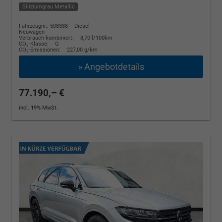
Siliziumgrau Metallic
Fahrzeugnr.: 508388
Diesel
Neuwagen
Verbrauch kombiniert:
8,70 l/100km
CO
-Klasse:
G
2
CO
-Emissionen:
227,00 g/km
2
» Angebotdetails
77.190,– €
incl. 19% MwSt.