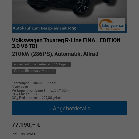
Volkswagen Touareg
R-Line FINAL EDITION
3.0 V6 TDI
210 kW (286 PS), Automatik, Allrad
unverbindliche Lieferzeit:
14 Tage
Grenadillschwarz Metallic
Fahrzeugnr.: 508382
Diesel
Neuwagen
Verbrauch kombiniert:
8,70 l/100km
CO
-Klasse:
G
2
CO
-Emissionen:
227,00 g/km
2
» Angebotdetails
77.190,– €
incl. 19% MwSt.