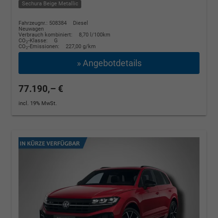
Sechura Beige Metallic
Fahrzeugnr.: 508384
Diesel
Neuwagen
Verbrauch kombiniert:
8,70 l/100km
CO
-Klasse:
G
2
CO
-Emissionen:
227,00 g/km
2
» Angebotdetails
77.190,– €
incl. 19% MwSt.