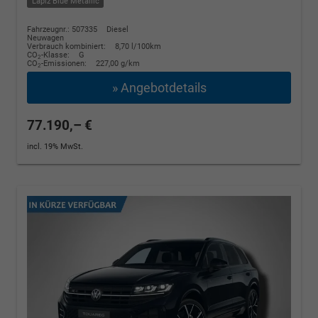
Lapiz Blue Metallic
Fahrzeugnr.: 507335
Diesel
Neuwagen
Verbrauch kombiniert:
8,70 l/100km
CO
-Klasse:
G
2
CO
-Emissionen:
227,00 g/km
2
» Angebotdetails
77.190,– €
incl. 19% MwSt.