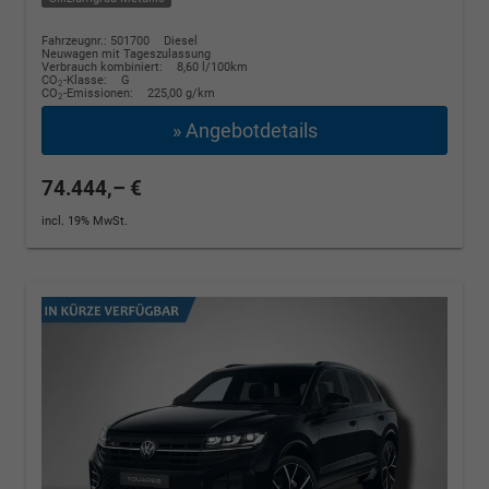
Fahrzeugnr.: 501700
Diesel
Neuwagen mit Tageszulassung
Verbrauch kombiniert:
8,60 l/100km
CO
-Klasse:
G
2
CO
-Emissionen:
225,00 g/km
2
» Angebotdetails
74.444,– €
incl. 19% MwSt.