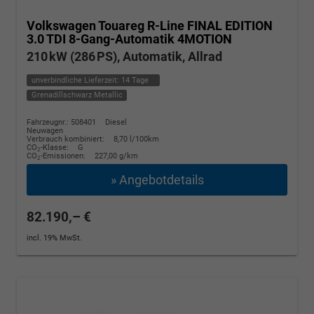
Volkswagen Touareg
R-Line FINAL EDITION
3.0 TDI 8-Gang-Automatik 4MOTION
210 kW (286 PS), Automatik, Allrad
unverbindliche Lieferzeit:
14 Tage
Grenadillschwarz Metallic
Fahrzeugnr.: 508401
Diesel
Neuwagen
Verbrauch kombiniert:
8,70 l/100km
CO
-Klasse:
G
2
CO
-Emissionen:
227,00 g/km
2
» Angebotdetails
82.190,– €
incl. 19% MwSt.