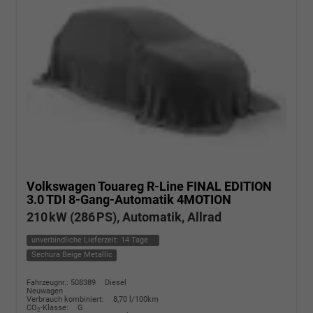
Volkswagen Touareg
R-Line FINAL EDITION
3.0 TDI 8-Gang-Automatik 4MOTION
210 kW (286 PS), Automatik, Allrad
unverbindliche Lieferzeit:
14 Tage
Sechura Beige Metallic
Fahrzeugnr.: 508389
Diesel
Neuwagen
Verbrauch kombiniert:
8,70 l/100km
CO
-Klasse:
G
2