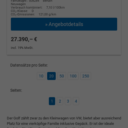
Fahrzeugnr.: 508284
Benzin
Neuwagen
Verbrauch kombiniert:
7,10 l/100km
CO
-Klasse:
D
2
CO
-Emissionen:
121,00 g/km
2
» Angebotdetails
27.390,– €
incl. 19% MwSt.
Datensätze pro Seite:
10
20
50
100
250
Seiten:
1
2
3
4
Der Golf zählt zwar zu den Kleinwagen von VW, bietet aber ausreichend
Platz für eine vierköpfige Familie inklusive Gepäck. Er ist der ideale