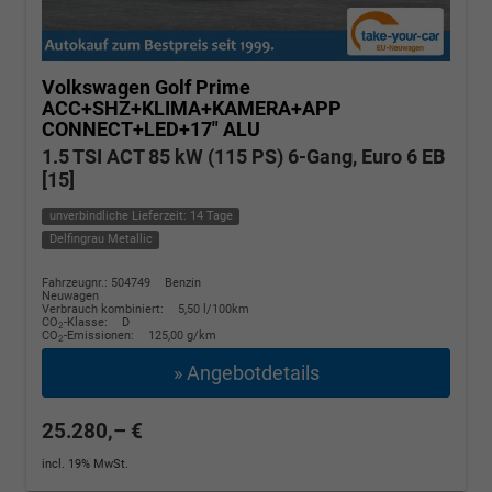
Volkswagen Golf
Prime
ACC+SHZ+KLIMA+KAMERA+APP
CONNECT+LED+17" ALU
1.5 TSI ACT 85 kW (115 PS) 6-Gang, Euro 6 EB
[15]
unverbindliche Lieferzeit: 14 Tage
Delfingrau Metallic
Fahrzeugnr.: 504749
Benzin
Neuwagen
Verbrauch kombiniert:
5,50 l/100km
CO
-Klasse:
D
2
CO
-Emissionen:
125,00 g/km
2
» Angebotdetails
25.280,– €
incl. 19% MwSt.