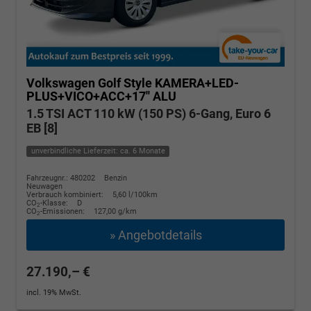
Volkswagen Golf
Style KAMERA+LED-
PLUS+VICO+ACC+17'' ALU
1.5 TSI ACT 110 kW (150 PS) 6-Gang, Euro 6
EB [8]
unverbindliche Lieferzeit: ca. 6 Monate
Fahrzeugnr.: 480202
Benzin
Neuwagen
Verbrauch kombiniert:
5,60 l/100km
CO
-Klasse:
D
2
CO
-Emissionen:
127,00 g/km
2
» Angebotdetails
27.190,– €
incl. 19% MwSt.