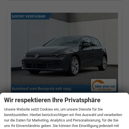
Wir respektieren Ihre Privatsphäre
Volkswagen Golf
Prime
ACC+SHZ+KLIMA+KAMERA+APP
Unsere Website setzt Cookies ein, um unsere Dienste für Sie
CONNECT+LED+17" ALU
bereitzustellen. Hierbei berücksichtigen wir Ihre Auswahl und verarbeiten
1.5 TSI ACT 85 kW (115 PS) 6-Gang, Euro 6 EB
nur die Daten für Marketing, Analytics und Personalisierung, für die Sie
[15]
uns Ihr Einverständnis geben. Sie können Ihre Einwilligung jederzeit mit