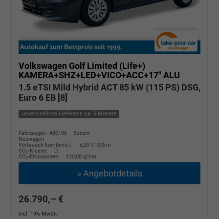
Volkswagen Golf
Limited (Life+)
KAMERA+SHZ+LED+VICO+ACC+17'' ALU
1.5 eTSI Mild Hybrid ACT 85 kW (115 PS) DSG,
Euro 6 EB [8]
unverbindliche Lieferzeit: ca. 6 Monate
Fahrzeugnr.: 480196
Benzin
Neuwagen
Verbrauch kombiniert:
5,20 l/100km
CO
-Klasse:
D
2
CO
-Emissionen:
120,00 g/km
2
» Angebotdetails
26.790,– €
incl. 19% MwSt.