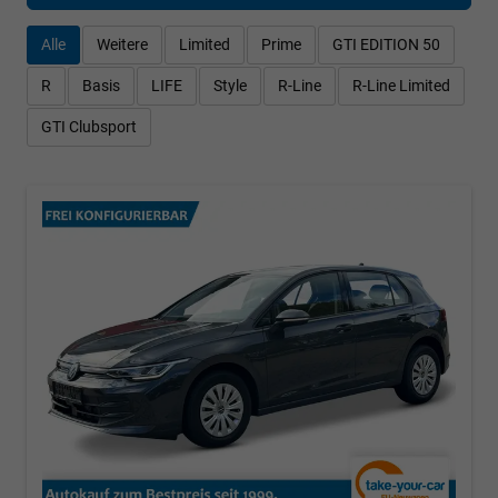
Alle
Weitere
Limited
Prime
GTI EDITION 50
R
Basis
LIFE
Style
R-Line
R-Line Limited
GTI Clubsport