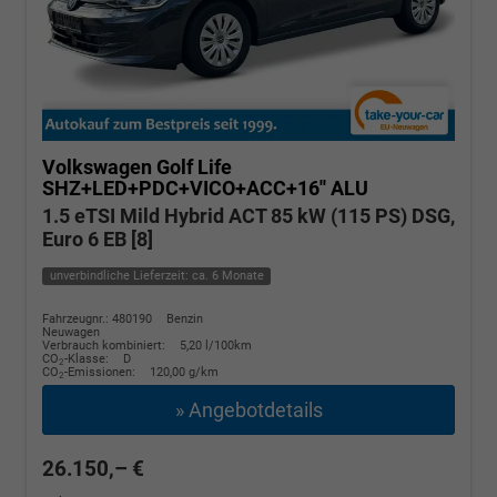
Volkswagen Golf
Life
SHZ+LED+PDC+VICO+ACC+16'' ALU
1.5 eTSI Mild Hybrid ACT 85 kW (115 PS) DSG,
Euro 6 EB [8]
unverbindliche Lieferzeit: ca. 6 Monate
Fahrzeugnr.: 480190
Benzin
Neuwagen
Verbrauch kombiniert:
5,20 l/100km
CO
-Klasse:
D
2
CO
-Emissionen:
120,00 g/km
2
» Angebotdetails
26.150,– €