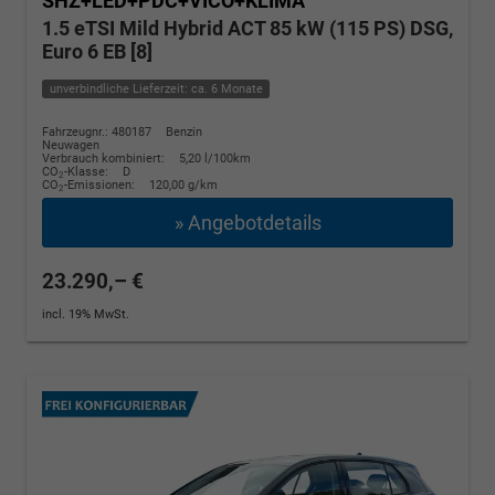
SHZ+LED+PDC+VICO+KLIMA
1.5 eTSI Mild Hybrid ACT 85 kW (115 PS) DSG,
Euro 6 EB [8]
unverbindliche Lieferzeit: ca. 6 Monate
Fahrzeugnr.: 480187
Benzin
Neuwagen
Verbrauch kombiniert:
5,20 l/100km
CO
-Klasse:
D
2
CO
-Emissionen:
120,00 g/km
2
» Angebotdetails
23.290,– €
incl. 19% MwSt.