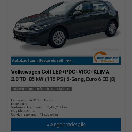
Volkswagen Golf
LED+PDC+VICO+KLIMA
2.0 TDI 85 kW (115 PS) 6-Gang, Euro 6 EB [8]
unverbindliche Lieferzeit: ca. 6 Monate
Fahrzeugnr.: 480188
Diesel
Neuwagen
Verbrauch kombiniert:
4,40 l/100km
CO
-Klasse:
C
2
CO
-Emissionen:
115,00 g/km
2
» Angebotdetails