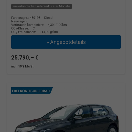
unverbindliche Lieferzeit: ca. 6 Monate
Fahrzeugnr.: 480193
Diesel
Neuwagen
Verbrauch kombiniert:
4,30 l/100km
CO
-Klasse:
C
2
CO
-Emissionen:
114,00 g/km
2
» Angebotdetails
25.790,– €
incl. 19% MwSt.