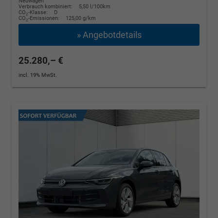
Neuwagen
Verbrauch kombiniert:
5,50 l/100km
CO
-Klasse:
D
2
CO
-Emissionen:
125,00 g/km
2
» Angebotdetails
25.280,– €
incl. 19% MwSt.