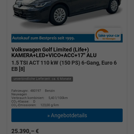
Volkswagen Golf
Limited (Life+)
KAMERA+LED+VICO+ACC+17'' ALU
1.5 TSI ACT 110 kW (150 PS) 6-Gang, Euro 6
EB [8]
unverbindliche Lieferzeit: ca. 6 Monate
Fahrzeugnr.: 480197
Benzin
Neuwagen
Verbrauch kombiniert:
5,40 l/100km
CO
-Klasse:
D
2
CO
-Emissionen:
123,00 g/km
2
» Angebotdetails
25.390,– €