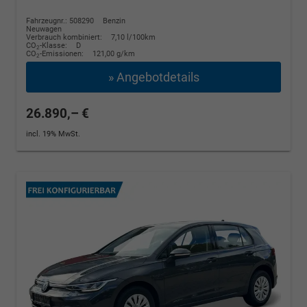
Fahrzeugnr.: 508290
Benzin
Neuwagen
Verbrauch kombiniert:
7,10 l/100km
CO
-Klasse:
D
2
CO
-Emissionen:
121,00 g/km
2
» Angebotdetails
26.890,– €
incl. 19% MwSt.