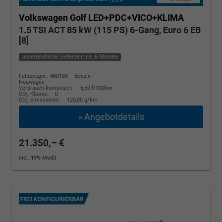
Volkswagen Golf
LED+PDC+VICO+KLIMA
1.5 TSI ACT 85 kW (115 PS) 6-Gang, Euro 6 EB
[8]
unverbindliche Lieferzeit: ca. 6 Monate
Fahrzeugnr.: 480186
Benzin
Neuwagen
Verbrauch kombiniert:
5,50 l/100km
CO
-Klasse:
D
2
CO
-Emissionen:
125,00 g/km
2
» Angebotdetails
21.350,– €
incl. 19% MwSt.