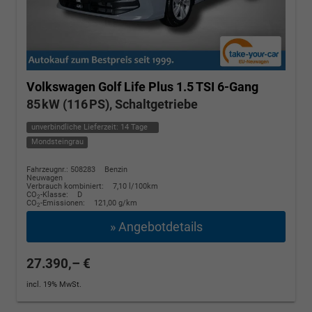
Volkswagen Golf
Life Plus 1.5 TSI 6-Gang
85 kW (116 PS), Schaltgetriebe
unverbindliche Lieferzeit:
14 Tage
Mondsteingrau
Fahrzeugnr.: 508283
Benzin
Neuwagen
Verbrauch kombiniert:
7,10 l/100km
CO
-Klasse:
D
2
CO
-Emissionen:
121,00 g/km
2
» Angebotdetails
27.390,– €
incl. 19% MwSt.