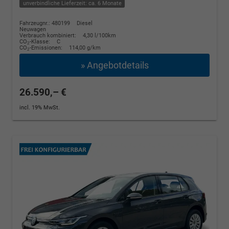
unverbindliche Lieferzeit: ca. 6 Monate
Fahrzeugnr.: 480199
Diesel
Neuwagen
Verbrauch kombiniert:
4,30 l/100km
CO
-Klasse:
C
2
CO
-Emissionen:
114,00 g/km
2
» Angebotdetails
26.590,– €
incl. 19% MwSt.