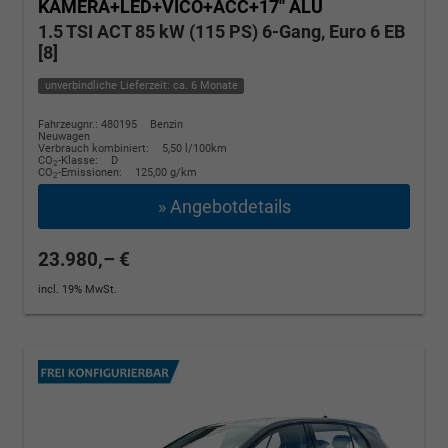
KAMERA+LED+VICO+ACC+17'' ALU
1.5 TSI ACT 85 kW (115 PS) 6-Gang, Euro 6 EB
[8]
unverbindliche Lieferzeit: ca. 6 Monate
Fahrzeugnr.: 480195
Benzin
Neuwagen
Verbrauch kombiniert:
5,50 l/100km
CO
-Klasse:
D
2
CO
-Emissionen:
125,00 g/km
2
» Angebotdetails
23.980,– €
incl. 19% MwSt.