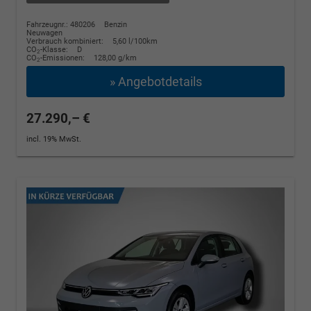
Fahrzeugnr.: 480206
Benzin
Neuwagen
Verbrauch kombiniert:
5,60 l/100km
CO
-Klasse:
D
2
CO
-Emissionen:
128,00 g/km
2
» Angebotdetails
27.290,– €
incl. 19% MwSt.