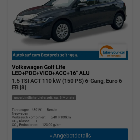
Volkswagen Golf
Life
LED+PDC+VICO+ACC+16'' ALU
1.5 TSI ACT 110 kW (150 PS) 6-Gang, Euro 6
EB [8]
unverbindliche Lieferzeit: ca. 6 Monate
Fahrzeugnr.: 480191
Benzin
Neuwagen
Verbrauch kombiniert:
5,40 l/100km
CO
-Klasse:
D
2
CO
-Emissionen:
123,00 g/km
2
» Angebotdetails