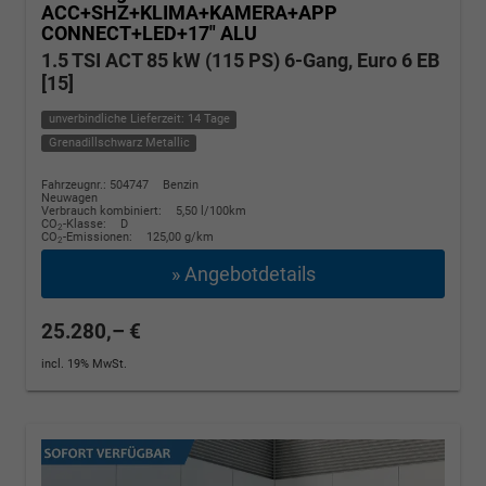
ACC+SHZ+KLIMA+KAMERA+APP
CONNECT+LED+17" ALU
1.5 TSI ACT 85 kW (115 PS) 6-Gang, Euro 6 EB
[15]
unverbindliche Lieferzeit: 14 Tage
Grenadillschwarz Metallic
Fahrzeugnr.: 504747
Benzin
Neuwagen
Verbrauch kombiniert:
5,50 l/100km
CO
-Klasse:
D
2
CO
-Emissionen:
125,00 g/km
2
» Angebotdetails
25.280,– €
incl. 19% MwSt.