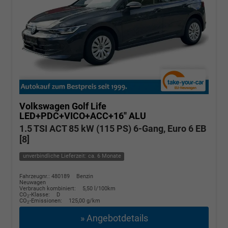
Volkswagen Golf
Life
LED+PDC+VICO+ACC+16'' ALU
1.5 TSI ACT 85 kW (115 PS) 6-Gang, Euro 6 EB
[8]
unverbindliche Lieferzeit: ca. 6 Monate
Fahrzeugnr.: 480189
Benzin
Neuwagen
Verbrauch kombiniert:
5,50 l/100km
CO
-Klasse:
D
2
CO
-Emissionen:
125,00 g/km
2
» Angebotdetails