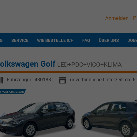
Anmelden
P
NG
SERVICE
WIE BESTELLE ICH
FAQ
ÜBER UNS
JOB
olkswagen Golf
LED+PDC+VICO+KLIMA
Fahrzeugnr.:
480188
unverbindliche Lieferzeit: ca. 