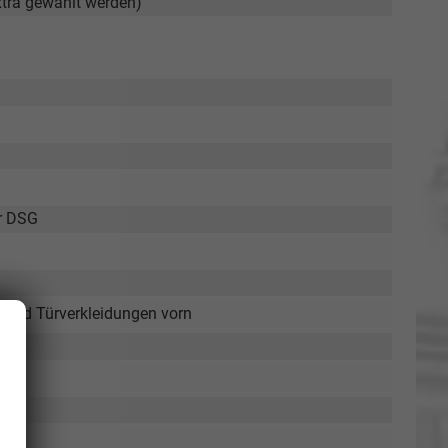
xtra gewählt werden)
ür DSG
l und Türverkleidungen vorn