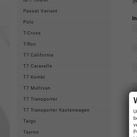
ID.7 Tourer
(
Passat Variant
I
Polo
T-Cross
T-Roc
T7 California
T7 Caravelle
T7 Kombi
T7 Multivan
T7 Transporter
T7 Transporter Kastenwagen
U
b
Taigo
v
P
Tayron