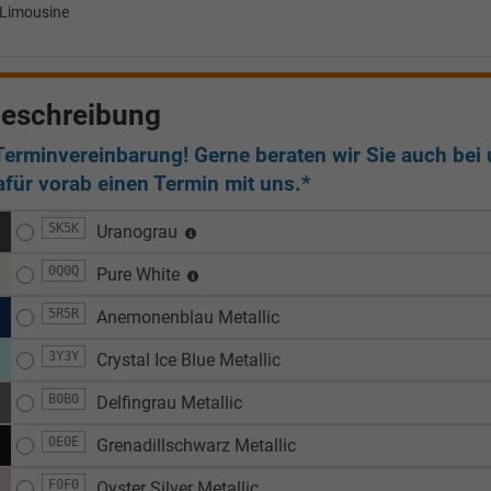
Limousine
eschreibung
Terminvereinbarung! Gerne beraten wir Sie auch bei u
afür vorab einen Termin mit uns.*
5K5K
Uranograu
0Q0Q
Pure White
5R5R
Anemonenblau Metallic
3Y3Y
Crystal Ice Blue Metallic
B0B0
Delfingrau Metallic
0E0E
Grenadillschwarz Metallic
F0F0
Oyster Silver Metallic