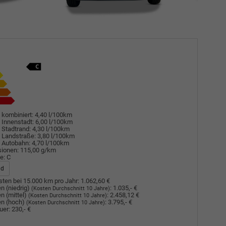
 kombiniert:
4,40 l/100km
 Innenstadt:
6,00 l/100km
 Stadtrand:
4,30 l/100km
 Landstraße:
3,80 l/100km
 Autobahn:
4,70 l/100km
sionen:
115,00 g/km
e:
C
ad
ten bei 15.000 km pro Jahr:
1.062,60 €
n (niedrig)
:
1.035,- €
(Kosten Durchschnitt 10 Jahre)
n (mittel)
:
2.458,12 €
(Kosten Durchschnitt 10 Jahre)
n (hoch)
:
3.795,- €
(Kosten Durchschnitt 10 Jahre)
uer:
230,- €