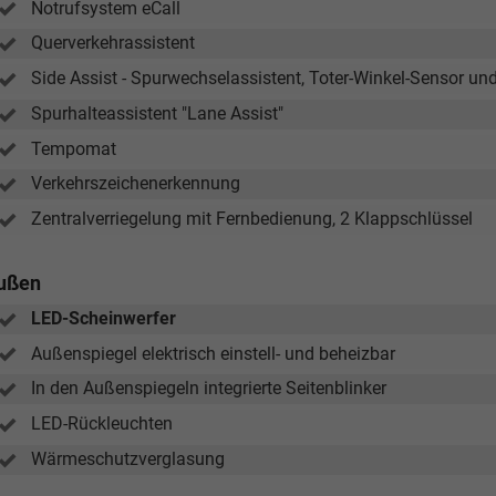
Notrufsystem eCall
Querverkehrassistent
Tom Wollschläger
yamin Schael
Side Assist - Spurwechselassistent, Toter-Winkel-Sensor
Verkauf
Spurhalteassistent "Lane Assist"
Verkauf
Tempomat
Tel. 04181/2176-21
. 04181/2176-24
Verkehrszeichenerkennung
wollschlaeger@take-your-car.de
l@take-your-car.de
Zentralverriegelung mit Fernbedienung, 2 Klappschlüssel
ußen
LED-Scheinwerfer
Außenspiegel elektrisch einstell- und beheizbar
In den Außenspiegeln integrierte Seitenblinker
LED-Rückleuchten
Wärmeschutzverglasung