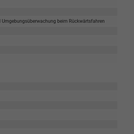
Elvedin Calakovic
 und Umgebungsüberwachung beim Rückwärtsfahren
Verkauf
Tel. 04181/2176-27
calakovic@take-your-car.de