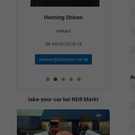
Bün
Henning Stüven
Verkauf
nden
Tel
Tel. 04181/2176-18
schae
stueven@take-your-car.de
de
A
take-your-car bei NDR Markt