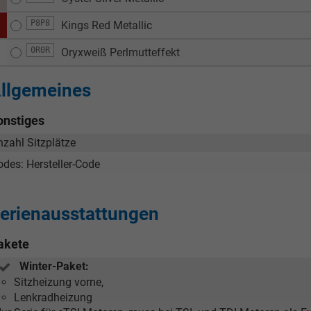
P8P8
Kings Red Metallic
0R0R
Oryxweiß Perlmutteffekt
llgemeines
onstiges
nzahl Sitzplätze
odes: Hersteller-Code
erienausstattungen
akete
Winter-Paket:
Sitzheizung vorne,
Lenkradheizung