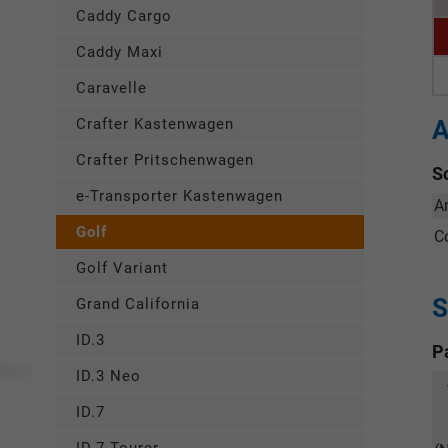
Caddy Cargo
Caddy Maxi
Caravelle
A
Crafter Kastenwagen
Crafter Pritschenwagen
S
e-Transporter Kastenwagen
A
Golf
C
Golf Variant
S
Grand California
ID.3
P
ID.3 Neo
ID.7