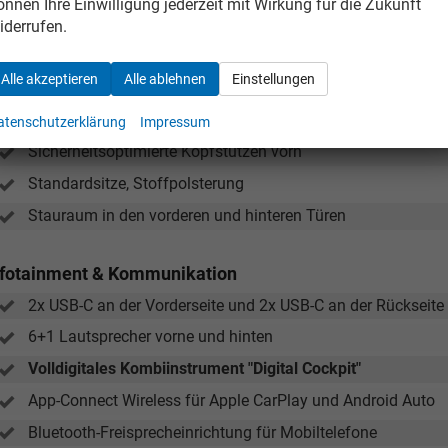
önnen Ihre Einwilligung jederzeit mit Wirkung für die Zukunft
Lederschalthebel
iderrufen.
Make-up-Spiegel in den Sonnenblenden
Alle akzeptieren
Alle ablehnen
Einstellungen
Mittelarmlehne mit Staufach vorne, 2 Lüftungsöffnungen au
Rücksitzlehnen asymmetrisch geteilt und umklappbar
atenschutzerklärung
Impressum
Sicherheitsoptimierte Kopfstützen vorn
Standardsitze, Stoffpolsterung
Stauraum in den vorderen und hinteren Türen
nfotainment & Kommunikation
2x USB-C an der Vorderseite und 2x USB-C an der Rückseite
6+1 Lautsprecher vorne und hinten
Volldigitales Kombiinstrument "Digital Cockpit"
App-Connect Wireless für Apple CarPlay und Android Auto
Bluetooth-Freisprecheinrichtung für Mobiltelefone