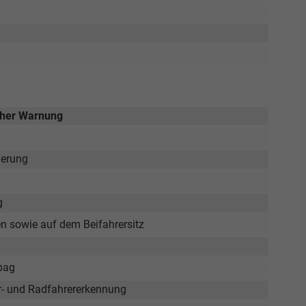
scher Warnung
ierung
g
en sowie auf dem Beifahrersitz
rbag
er- und Radfahrererkennung