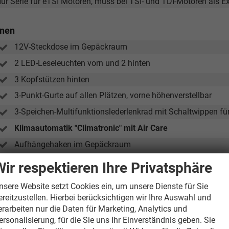
Nur Serie für eTSI Motoren, muss bei TSI- und TDI-Motoren als E
nnen
12V-Steckdose im Gepäckraum
2 LED-Leseleuchten vorn und 2 hinten
3 Kopfstützen hinten
3-Punkt-Gurte auf allen Plätzen, vorne höhenverstellbar
3-Speichen-Multifunktionslederlenkrad mit Schaltwippen f
Klimaautomatik "Climatronic" mit Air Care
Aufhängehaken im Gepäckraum
Dekoreinlagen "Nature Cross Brushed" für Instrumententafe
Wir respektieren Ihre Privatsphäre
Elektrische Fensterheber vorne und hinten
nsere Website setzt Cookies ein, um unsere Dienste für Sie
Gepäckraumabdeckung und Beleuchtung
ereitzustellen. Hierbei berücksichtigen wir Ihre Auswahl und
erarbeiten nur die Daten für Marketing, Analytics und
Höhenverstellbarer Fahrer- und Beifahrersitz
ersonalisierung, für die Sie uns Ihr Einverständnis geben. Sie
Innenspiegel automatisch abblendbar