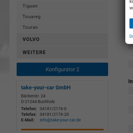
k
Tiguan
w
Touareg
Touran
D
VOLVO
WEITERE
Konfigurator 2
I
take-your-car GmbH
Bäckerstr. 24
D-21244
Buchholz
Telefon:
04181/2176-0
Telefax:
04181/2176-20
E-Mail:
info@take-your-car.de