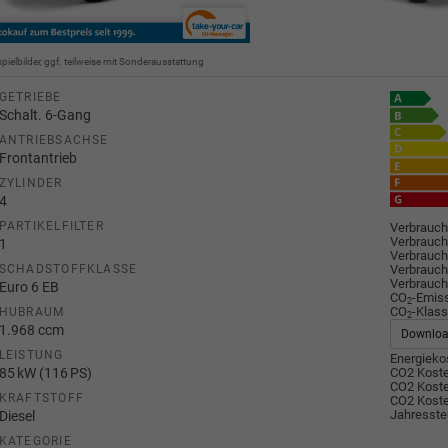
spielbilder, ggf. teilweise mit Sonderausstattung
GETRIEBE
Schalt. 6-Gang
ANTRIEBSACHSE
Frontantrieb
ZYLINDER
4
PARTIKELFILTER
Verbrauch
Verbrauch
1
Verbrauch
Verbrauch
SCHADSTOFFKLASSE
Verbrauch
Euro 6 EB
CO
-Emis
2
CO
-Klass
HUBRAUM
2
1.968 ccm
Downlo
LEISTUNG
Energiekos
85 kW (116 PS)
CO2 Koste
CO2 Koste
KRAFTSTOFF
CO2 Koste
Jahresste
Diesel
KATEGORIE