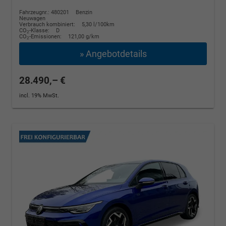
Fahrzeugnr.: 480201
Benzin
Neuwagen
Verbrauch kombiniert:
5,30 l/100km
CO
-Klasse:
D
2
CO
-Emissionen:
121,00 g/km
2
» Angebotdetails
28.490,– €
incl. 19% MwSt.