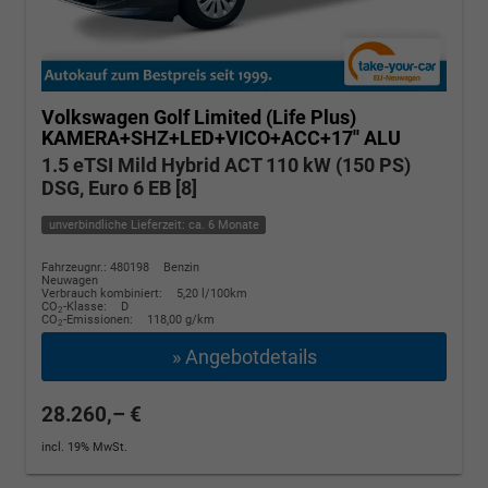
Volkswagen Golf
Limited (Life Plus)
KAMERA+SHZ+LED+VICO+ACC+17'' ALU
1.5 eTSI Mild Hybrid ACT 110 kW (150 PS)
DSG, Euro 6 EB [8]
unverbindliche Lieferzeit: ca. 6 Monate
Fahrzeugnr.: 480198
Benzin
Neuwagen
Verbrauch kombiniert:
5,20 l/100km
CO
-Klasse:
D
2
CO
-Emissionen:
118,00 g/km
2
» Angebotdetails
28.260,– €
incl. 19% MwSt.