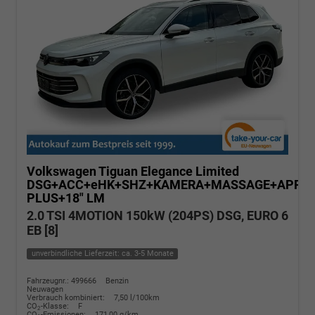
Volkswagen Tiguan
Elegance Limited
DSG+ACC+eHK+SHZ+KAMERA+MASSAGE+APP+
PLUS+18" LM
2.0 TSI 4MOTION 150kW (204PS) DSG, EURO 6
EB [8]
unverbindliche Lieferzeit: ca. 3-5 Monate
Fahrzeugnr.: 499666
Benzin
Neuwagen
Verbrauch kombiniert:
7,50 l/100km
CO
-Klasse:
F
2
CO
-Emissionen:
171,00 g/km