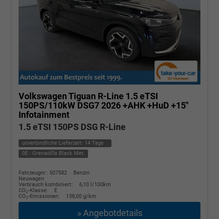
Volkswagen Tiguan
R-Line 1.5 eTSI
150PS/110kW DSG7 2026 +AHK +HuD +15"
Infotainment
1.5 eTSI 150PS DSG R-Line
unverbindliche Lieferzeit:
14 Tage
0E - Grenadilla Black Met.
Fahrzeugnr.: 507582
Benzin
Neuwagen
Verbrauch kombiniert:
6,10 l/100km
CO
-Klasse:
E
2
CO
-Emissionen:
138,00 g/km
2
» Angebotdetails