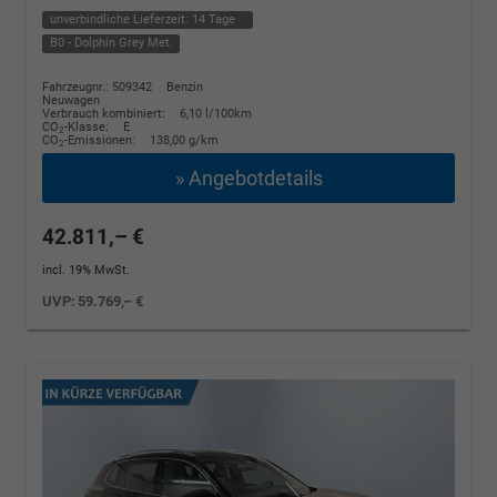
unverbindliche Lieferzeit:
14 Tage
B0 - Dolphin Grey Met.
Fahrzeugnr.: 509342
Benzin
Neuwagen
Verbrauch kombiniert:
6,10 l/100km
CO
-Klasse:
E
2
CO
-Emissionen:
138,00 g/km
2
» Angebotdetails
42.811,– €
incl. 19% MwSt.
UVP:
59.769,– €