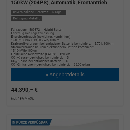
150 kW (204 PS), Automatik, Frontantrieb
unverbindliche Lieferzeit:
14 Tage
Delfingrau Metallic
Fahrzeugnr.: 509572
Hybrid Benzin
Fahrzeug mit Tageszulassung
Energieverbrauch (gewichtet, kombiniert):
1,60 l/100km + 13,50 kWh/100km
Kraftstoffverbrauch bei entladener Batterie kombiniert:
5,70 l/100km
Stromverbrauch bei rein elektrischem Betrieb kombiniert:
15,10 kWh/100km
Elektrische Reichweite (EAER):
120 km
CO
-Klasse (gewichtet, kombiniert):
B
2
CO
-Klasse bei entladener Batterie:
D
2
CO
-Emissionen (gewichtet, kombiniert):
35,00 g/km
2
» Angebotdetails
44.390,– €
incl. 19% MwSt.