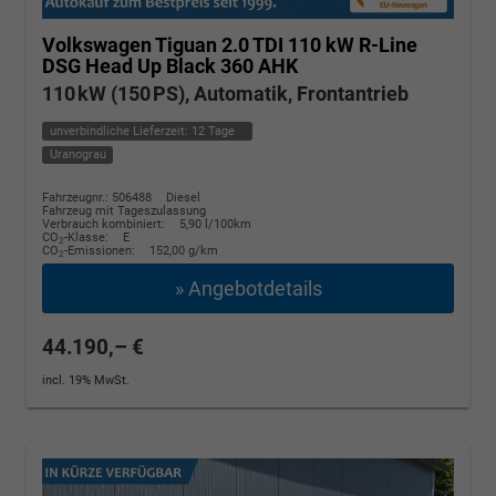
Volkswagen Tiguan
2.0 TDI 110 kW R-Line
DSG Head Up Black 360 AHK
110 kW (150 PS), Automatik, Frontantrieb
unverbindliche Lieferzeit:
12 Tage
Uranograu
Fahrzeugnr.: 506488
Diesel
Fahrzeug mit Tageszulassung
Verbrauch kombiniert:
5,90 l/100km
CO
-Klasse:
E
2
CO
-Emissionen:
152,00 g/km
2
» Angebotdetails
44.190,– €
incl. 19% MwSt.