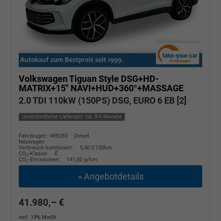
Volkswagen Tiguan
Style DSG+HD-
MATRIX+15" NAVI+HUD+360°+MASSAGE
2.0 TDI 110kW (150PS) DSG, EURO 6 EB [2]
unverbindliche Lieferzeit: ca. 3-5 Monate
Fahrzeugnr.: 499280
Diesel
Neuwagen
Verbrauch kombiniert:
5,40 l/100km
CO
-Klasse:
E
2
CO
-Emissionen:
141,00 g/km
2
» Angebotdetails
41.980,– €
incl. 19% MwSt.