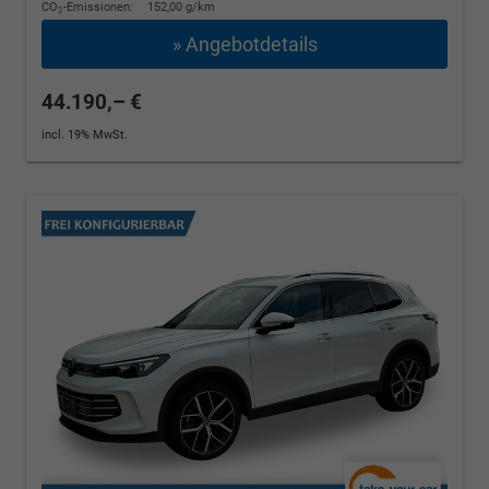
CO
-Emissionen:
152,00 g/km
2
» Angebotdetails
44.190,– €
incl. 19% MwSt.