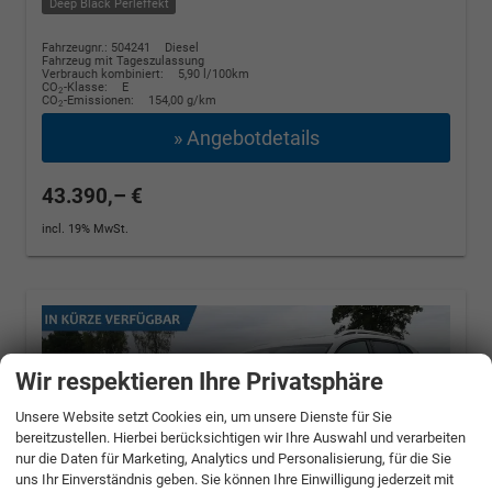
Deep Black Perleffekt
Fahrzeugnr.: 504241
Diesel
Fahrzeug mit Tageszulassung
Verbrauch kombiniert:
5,90 l/100km
CO
-Klasse:
E
2
CO
-Emissionen:
154,00 g/km
2
» Angebotdetails
43.390,– €
incl. 19% MwSt.
Wir respektieren Ihre Privatsphäre
Unsere Website setzt Cookies ein, um unsere Dienste für Sie
bereitzustellen. Hierbei berücksichtigen wir Ihre Auswahl und verarbeiten
nur die Daten für Marketing, Analytics und Personalisierung, für die Sie
uns Ihr Einverständnis geben. Sie können Ihre Einwilligung jederzeit mit