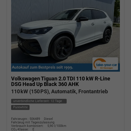
Volkswagen Tiguan
2.0 TDI 110 kW R-Line
DSG Head Up Black 360 AHK
110 kW (150 PS), Automatik, Frontantrieb
unverbindliche Lieferzeit:
12 Tage
Purewhite
Fahrzeugnr.: 506489
Diesel
Fahrzeug mit Tageszulassung
Verbrauch kombiniert:
5,90 l/100km
CO
-Klasse:
E
2