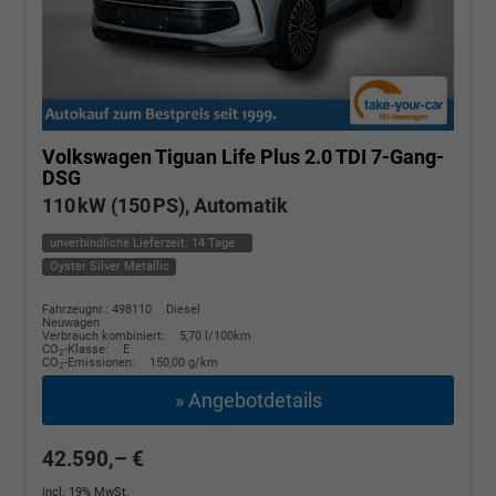
Volkswagen Tiguan
Life Plus 2.0 TDI 7-Gang-
DSG
110 kW (150 PS), Automatik
unverbindliche Lieferzeit:
14 Tage
Oyster Silver Metallic
Fahrzeugnr.: 498110
Diesel
Neuwagen
Verbrauch kombiniert:
5,70 l/100km
CO
-Klasse:
E
2
CO
-Emissionen:
150,00 g/km
2
» Angebotdetails
42.590,– €
incl. 19% MwSt.