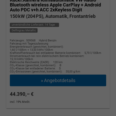
Bluetooth wireless Apple CarPlay + Android
Auto PDC v+h ACC 2xKeyless Digit
150 kW (204 PS), Automatik, Frontantrieb
unverbindliche Lieferzeit:
14 Tage
Delfingrau Metallic
Fahrzeugnr.: 509568
Hybrid Benzin
Fahrzeug mit Tageszulassung
Energieverbrauch (gewichtet, kombiniert):
1,60 l/100km + 13,50 kWh/100km
Kraftstoffverbrauch bei entladener Batterie kombiniert:
5,70 l/100km
Stromverbrauch bei rein elektrischem Betrieb kombiniert:
15,10 kWh/100km
Elektrische Reichweite (EAER):
120 km
CO
-Klasse (gewichtet, kombiniert):
B
2
CO
-Klasse bei entladener Batterie:
D
2
CO
-Emissionen (gewichtet, kombiniert):
35,00 g/km
2
» Angebotdetails
44.390,– €
incl. 19% MwSt.