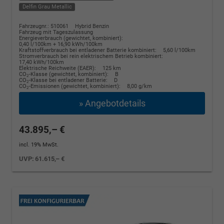
Delfin Grau Metallic
Fahrzeugnr.: 510061
Hybrid Benzin
Fahrzeug mit Tageszulassung
Energieverbrauch (gewichtet, kombiniert):
0,40 l/100km + 16,90 kWh/100km
Kraftstoffverbrauch bei entladener Batterie kombiniert:
5,60 l/100km
Stromverbrauch bei rein elektrischem Betrieb kombiniert:
17,40 kWh/100km
Elektrische Reichweite (EAER):
125 km
CO
-Klasse (gewichtet, kombiniert):
B
2
CO
-Klasse bei entladener Batterie:
D
2
CO
-Emissionen (gewichtet, kombiniert):
8,00 g/km
2
» Angebotdetails
43.895,– €
incl. 19% MwSt.
UVP:
61.615,– €