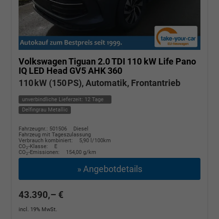
Volkswagen Tiguan
2.0 TDI 110 kW Life Pano
IQ LED Head GV5 AHK 360
110 kW (150 PS), Automatik, Frontantrieb
unverbindliche Lieferzeit:
12 Tage
Delfingrau Metallic
Fahrzeugnr.: 501506
Diesel
Fahrzeug mit Tageszulassung
Verbrauch kombiniert:
5,90 l/100km
CO
-Klasse:
E
2
CO
-Emissionen:
154,00 g/km
2
» Angebotdetails
43.390,– €
incl. 19% MwSt.