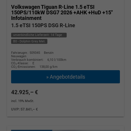
Volkswagen Tiguan
R-Line 1.5 eTSI
150PS/110kW DSG7 2026 +AHK +HuD +15"
Infotainment
1.5 eTSI 150PS DSG R-Line
unverbindliche Lieferzeit:
14 Tage
B0 - Dolphin Grey Met.
Fahrzeugnr.: 509345
Benzin
Neuwagen
Verbrauch kombiniert:
6,10 l/100km
CO
-Klasse:
E
2
CO
-Emissionen:
138,00 g/km
2
» Angebotdetails
42.925,– €
incl. 19% MwSt.
UVP:
57.841,– €