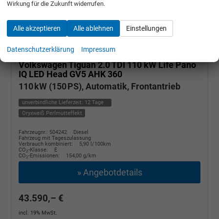
Wirkung für die Zukunft widerrufen.
Alle akzeptieren
Alle ablehnen
Einstellungen
Datenschutzerklärung
Impressum
Volkswagen Tiguan
2.0 TDI 110 kW Life Pano
IQ LED Head GV5 AHK 360
110 kW (150 PS), Automatik, Frontantrieb
unverbindliche Lieferzeit:
12 Tage
Oryxweiß Perlmutteffekt
Fahrzeugnr.: 504242
Diesel
Fahrzeug mit Tageszulassung
Verbrauch kombiniert:
5,90 l/100km
CO
-Klasse:
E
2
CO
-Emissionen:
154,00 g/km
2
» Angebotdetails
43.590,– €
incl. 19% MwSt.