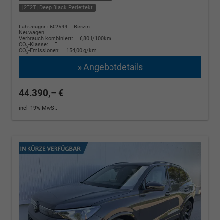
[2T2T] Deep Black Perleffekt
Fahrzeugnr.: 502544
Benzin
Neuwagen
Verbrauch kombiniert:
6,80 l/100km
CO
-Klasse:
E
2
CO
-Emissionen:
154,00 g/km
2
» Angebotdetails
44.390,– €
incl. 19% MwSt.