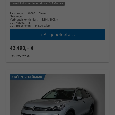
unverbindliche Lieferzeit: ca. 3-5 Monate
Fahrzeugnr.: 499686
Diesel
Neuwagen
Verbrauch kombiniert:
5,60 l/100km
CO
-Klasse:
E
2
CO
-Emissionen:
145,00 g/km
2
» Angebotdetails
42.490,– €
incl. 19% MwSt.