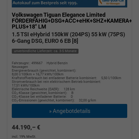
Volkswagen Tiguan
Elegance Limited
FÖRDERFÄHIG+DSG+ACC+eHK+SHZ+KAMERA+M
PLUS+18" LM
1.5 TSI eHybrid 150kW (204PS) 55 kW (75PS)
6-Gang DSG, EURO 6 EB [8]
unverbindliche Lieferzeit: ca. 3-5 Monate
Fahrzeugnr.: 499667
Hybrid Benzin
Neuwagen
Energieverbrauch (gewichtet, kombiniert):
8,00 l/100km + 16,77 kWh/100km
Kraftstoffverbrauch bei entladener Batterie kombiniert:
5,50 l/100km
Stromverbrauch bei rein elektrischem Betrieb kombiniert:
17,51 kWh/100km
Elektrische Reichweite (EAER):
128 km
CO
-Klasse (gewichtet, kombiniert):
B
2
CO
-Klasse bei entladener Batterie:
D
2
CO
-Emissionen (gewichtet, kombiniert):
32,00 g/km
2
» Angebotdetails
44.190,– €
incl. 19% MwSt.