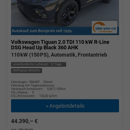
Volkswagen Tiguan
2.0 TDI 110 kW R-Line
DSG Head Up Black 360 AHK
110 kW (150 PS), Automatik, Frontantrieb
unverbindliche Lieferzeit:
12 Tage
Delfingrau Metallic
Fahrzeugnr.: 506487
Diesel
Fahrzeug mit Tageszulassung
Verbrauch kombiniert:
5,90 l/100km
CO
-Klasse:
E
2
CO
-Emissionen:
152,00 g/km
2
» Angebotdetails
44.390,– €
incl. 19% MwSt.