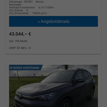
Fahrzeugnr.: 507581
Benzin
Neuwagen
Verbrauch kombiniert:
6,10 l/100km
CO
-Klasse:
E
2
CO
-Emissionen:
138,00 g/km
2
» Angebotdetails
43.044,– €
incl. 19% MwSt.
UVP:
57.841,– €