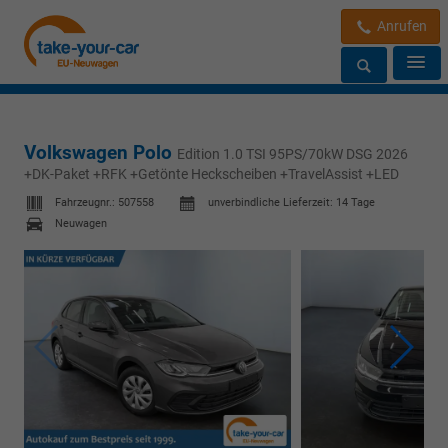
Anrufen
Volkswagen Polo
Edition 1.0 TSI 95PS/70kW DSG 2026
+DK-Paket +RFK +Getönte Heckscheiben +TravelAssist +LED
Fahrzeugnr.:
507558
unverbindliche Lieferzeit:
14 Tage
Neuwagen