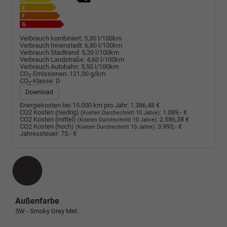
Verbrauch kombiniert:
5,30 l/100km
Verbrauch Innenstadt:
6,80 l/100km
Verbrauch Stadtrand:
5,20 l/100km
Verbrauch Landstraße:
4,60 l/100km
Verbrauch Autobahn:
5,50 l/100km
CO
-Emissionen:
121,00 g/km
2
CO
-Klasse:
D
2
Download
Energiekosten bei 15.000 km pro Jahr:
1.386,48 €
CO2 Kosten (niedrig)
:
1.089,- €
(Kosten Durchschnitt 10 Jahre)
CO2 Kosten (mittel)
:
2.586,38 €
(Kosten Durchschnitt 10 Jahre)
CO2 Kosten (hoch)
:
3.993,- €
(Kosten Durchschnitt 10 Jahre)
Jahressteuer:
73,- €
Außenfarbe
5W - Smoky Grey Met.