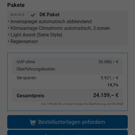
Pakete
DK Paket
W35 W10
• Innenspiegel automatisch abblendend
• Klimaanlage Climatronic automatisch, 2-zonen
• Light Assist (Serie Style)
• Regensensor
UVP ohne
30.080,– €
Überführungskosten
Sie sparen:
5.921,– €
19,7%
24.159,– €
Gesamtpreis
incl. 19% MwSt. und den Kosten für Überführung und Kfz-Brief
Bestellunterlagen anfordern