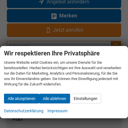
Angebot anfordern
Merken
Jetzt anrufen
Fahrzeugnr.
Wir respektieren Ihre Privatsphäre
Rückruf anfordern
Unsere Website setzt Cookies ein, um unsere Dienste für Sie
bereitzustellen. Hierbei berücksichtigen wir Ihre Auswahl und verarbeiten
nur die Daten für Marketing, Analytics und Personalisierung, für die Sie
uns Ihr Einverständnis geben. Sie können Ihre Einwilligung jederzeit mit
AUDI
Wirkung für die Zukunft widerrufen.
CUPRA
Alle akzeptieren
Alle ablehnen
Einstellungen
DACIA
Datenschutzerklärung
Impressum
FIAT