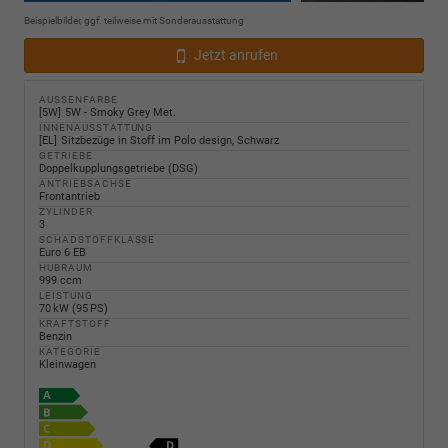
Beispielbilder, ggf. teilweise mit Sonderausstattung
Jetzt anrufen
AUSSENFARBE
5W
5W - Smoky Grey Met.
INNENAUSSTATTUNG
EL
Sitzbezüge in Stoff im Polo design, Schwarz
GETRIEBE
Doppelkupplungsgetriebe (DSG)
ANTRIEBSACHSE
Frontantrieb
ZYLINDER
3
SCHADSTOFFKLASSE
Euro 6 EB
HUBRAUM
999 ccm
LEISTUNG
70 kW (95 PS)
KRAFTSTOFF
Benzin
KATEGORIE
Kleinwagen