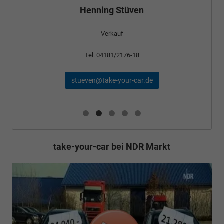
Henning Stüven
Verkauf
Tel. 04181/2176-18
stueven@take-your-car.de
take-your-car bei NDR Markt