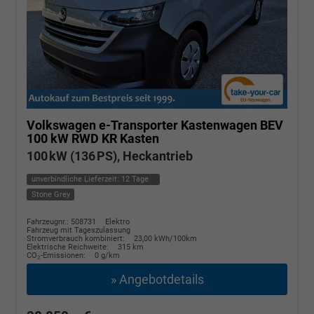
Volkswagen e-Transporter Kastenwagen
BEV
100 kW RWD KR Kasten
100 kW (136 PS), Heckantrieb
unverbindliche Lieferzeit:
12 Tage
Stone Grey
Fahrzeugnr.: 508731
Elektro
Fahrzeug mit Tageszulassung
Stromverbrauch kombiniert:
23,00 kWh/100km
Elektrische Reichweite:
315 km
CO
-Emissionen:
0 g/km
2
» Angebotdetails