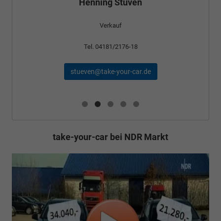
Henning Stüven
Verkauf
Tel. 04181/2176-18
stueven@take-your-car.de
take-your-car bei NDR Markt