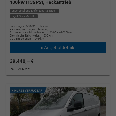
100 kW (136 PS), Heckantrieb
unverbindliche Lieferzeit:
12 Tage
Light Grey Metallic
Fahrzeugnr.: 508736
Elektro
Fahrzeug mit Tageszulassung
Stromverbrauch kombiniert:
23,00 kWh/100km
Elektrische Reichweite:
330 km
CO
-Emissionen:
0 g/km
2
» Angebotdetails
39.440,– €
incl. 19% MwSt.