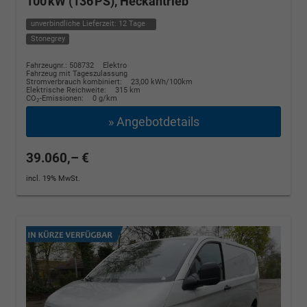
100 kW (136 PS), Heckantrieb
unverbindliche Lieferzeit:
12 Tage
Stonegrey
Fahrzeugnr.: 508732
Elektro
Fahrzeug mit Tageszulassung
Stromverbrauch kombiniert:
23,00 kWh/100km
Elektrische Reichweite:
315 km
CO
-Emissionen:
0 g/km
2
» Angebotdetails
39.060,– €
incl. 19% MwSt.