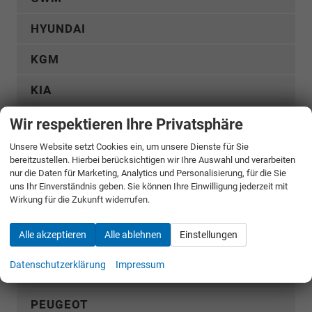
HYUNDAI
KGM
KIA
MERCEDES-BENZ
Wir respektieren Ihre Privatsphäre
Unsere Website setzt Cookies ein, um unsere Dienste für Sie
MG
bereitzustellen. Hierbei berücksichtigen wir Ihre Auswahl und verarbeiten
nur die Daten für Marketing, Analytics und Personalisierung, für die Sie
MITSUBISHI
uns Ihr Einverständnis geben. Sie können Ihre Einwilligung jederzeit mit
Wirkung für die Zukunft widerrufen.
NISSAN
Alle akzeptieren
Alle ablehnen
Einstellungen
OMODA
Datenschutzerklärung
Impressum
OPEL
PEUGEOT