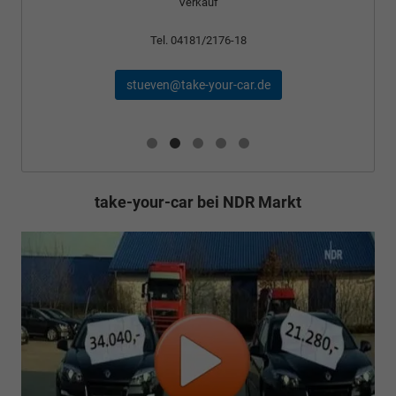
Tel. 04181/2176-24
schael@take-your-car.de
take-your-car bei NDR Markt