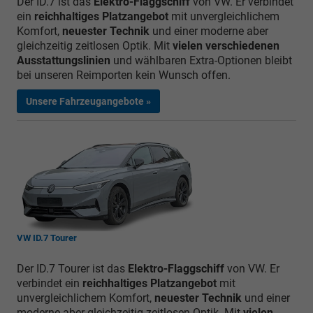
Der ID.7 ist das
Elektro-Flaggschiff
von VW. Er verbindet
ein
reichhaltiges Platzangebot
mit unvergleichlichem
Komfort,
neuester Technik
und einer moderne aber
gleichzeitig zeitlosen Optik. Mit
vielen verschiedenen
Ausstattungslinien
und wählbaren Extra-Optionen bleibt
bei unseren Reimporten kein Wunsch offen.
Unsere Fahrzeugangebote »
VW ID.7 Tourer
Der ID.7 Tourer ist das
Elektro-Flaggschiff
von VW. Er
verbindet ein
reichhaltiges Platzangebot
mit
unvergleichlichem Komfort,
neuester Technik
und einer
moderne aber gleichzeitig zeitlosen Optik. Mit
vielen