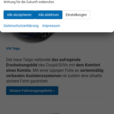
Wirkung für die Zukunft widerrufen.
Alle akzeptieren
Alle ablehnen
Einstellungen
Datenschutzerklärung
Impressum
VW Taigo
Der neue Taigo verbindet
das aufregende
Erscheinungsbild
des Coupé-SUVs mit
dem Komfort
eines Kombis
. Mit einer üppigen Fülle an
serienmäßig
verbauten Assistenzsystemen
ist zudem eine allseits
sichere Fahrt garantiert.
Unsere Fahrzeugangebote »