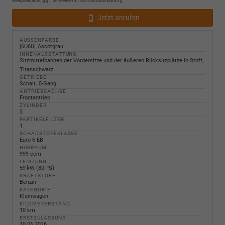
Beispielbilder, ggf. teilweise mit Sonderausstattung
Jetzt anrufen
AUSSENFARBE
6U6U
Ascotgrau
INNENAUSSTATTUNG
Sitzmittelbahnen der Vordersitze und der äußeren Rücksitzplätze in Stoff,
Titanschwarz
GETRIEBE
Schalt. 5-Gang
ANTRIEBSACHSE
Frontantrieb
ZYLINDER
3
PARTIKELFILTER
1
SCHADSTOFFKLASSE
Euro 6 EB
HUBRAUM
999 ccm
LEISTUNG
59 kW (80 PS)
KRAFTSTOFF
Benzin
KATEGORIE
Kleinwagen
KILOMETERSTAND
10 km
ERSTZULASSUNG
10.06.2026