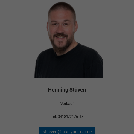
Bünyamin Schael
Verkauf
Tel. 04181/2176-24
schael@take-your-car.de