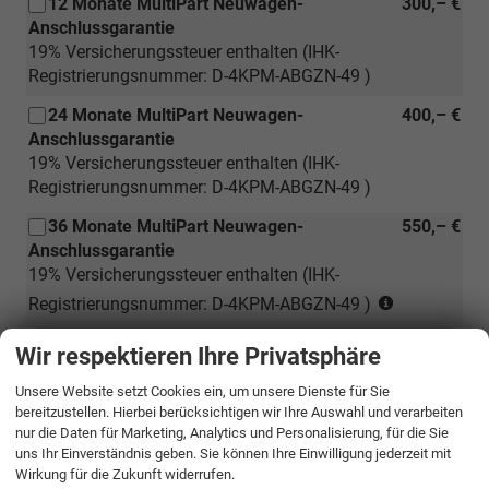
12 Monate MultiPart Neuwagen-
300,– €
Anschlussgarantie
19% Versicherungssteuer enthalten (IHK-
Registrierungsnummer: D-4KPM-ABGZN-49 )
24 Monate MultiPart Neuwagen-
400,– €
Anschlussgarantie
19% Versicherungssteuer enthalten (IHK-
Registrierungsnummer: D-4KPM-ABGZN-49 )
36 Monate MultiPart Neuwagen-
550,– €
Anschlussgarantie
19% Versicherungssteuer enthalten (IHK-
(nur
Registrierungsnummer: D-4KPM-ABGZN-49 )
für
Auslieferungspaket I
89,– €
Neuwagen)
Wir respektieren Ihre Privatsphäre
Aufbereitung (Fahrzeug wird gewaschen,
ausgesaugt und Klebereste werden entfernt)
Unsere Website setzt Cookies ein, um unsere Dienste für Sie
bereitzustellen. Hierbei berücksichtigen wir Ihre Auswahl und verarbeiten
nur die Daten für Marketing, Analytics und Personalisierung, für die Sie
uns Ihr Einverständnis geben. Sie können Ihre Einwilligung jederzeit mit
Auslieferungspaket II
99,– €
Wirkung für die Zukunft widerrufen.
Aufbereitung (Fahrzeug wird gewaschen,