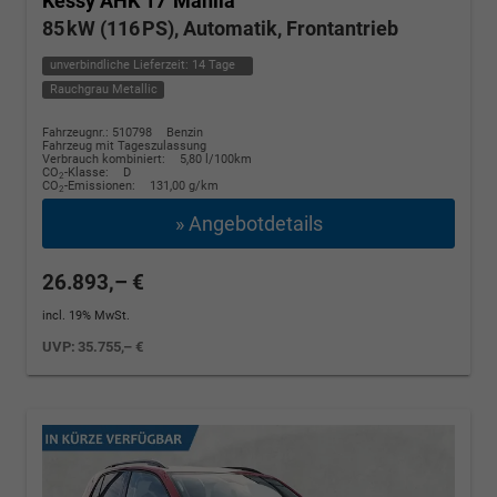
Kessy AHK 17"Manila
85 kW (116 PS), Automatik, Frontantrieb
unverbindliche Lieferzeit:
14 Tage
Rauchgrau Metallic
Fahrzeugnr.: 510798
Benzin
Fahrzeug mit Tageszulassung
Verbrauch kombiniert:
5,80 l/100km
CO
-Klasse:
D
2
CO
-Emissionen:
131,00 g/km
2
» Angebotdetails
26.893,– €
incl. 19% MwSt.
UVP:
35.755,– €