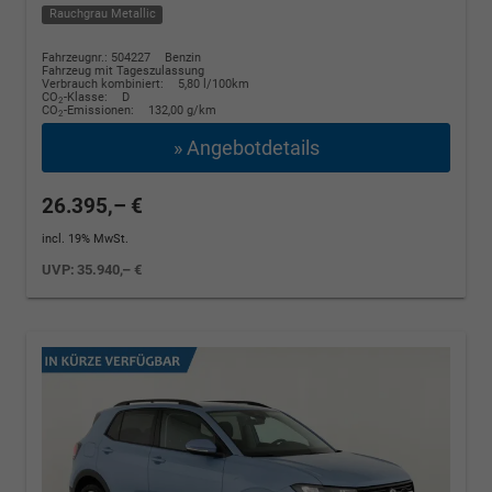
Rauchgrau Metallic
Fahrzeugnr.: 504227
Benzin
Fahrzeug mit Tageszulassung
Verbrauch kombiniert:
5,80 l/100km
CO
-Klasse:
D
2
CO
-Emissionen:
132,00 g/km
2
» Angebotdetails
26.395,– €
incl. 19% MwSt.
UVP:
35.940,– €