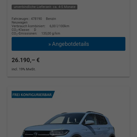
unverbindliche Lieferzeit: ca. 4-5 Monate
Fahrzeugnr.: 478190
Benzin
Neuwagen
Verbrauch kombiniert:
6,00 l/100km
CO
-Klasse:
D
2
CO
-Emissionen:
135,00 g/km
2
» Angebotdetails
26.190,– €
incl. 19% MwSt.