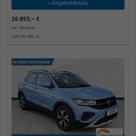
» Angebotdetails
26.893,– €
incl. 19% MwSt.
UVP:
35.755,– €