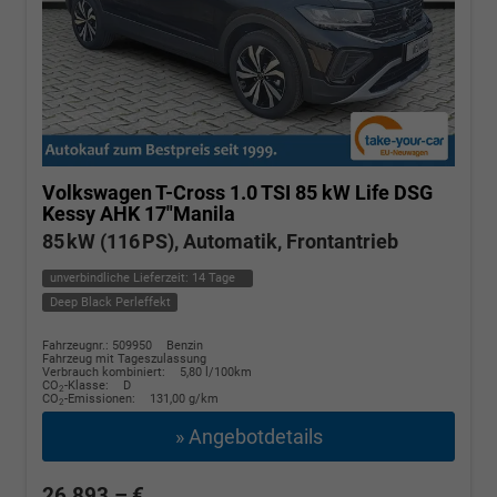
Volkswagen T-Cross
1.0 TSI 85 kW Life DSG
Kessy AHK 17"Manila
85 kW (116 PS), Automatik, Frontantrieb
unverbindliche Lieferzeit:
14 Tage
Deep Black Perleffekt
Fahrzeugnr.: 509950
Benzin
Fahrzeug mit Tageszulassung
Verbrauch kombiniert:
5,80 l/100km
CO
-Klasse:
D
2
CO
-Emissionen:
131,00 g/km
2
» Angebotdetails
26.893,– €