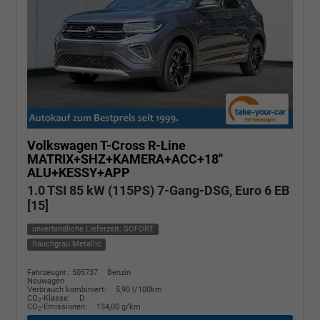
Volkswagen T-Cross
R-Line
MATRIX+SHZ+KAMERA+ACC+18''
ALU+KESSY+APP
1.0 TSI 85 kW (115PS) 7-Gang-DSG, Euro 6 EB
[15]
unverbindliche Lieferzeit: SOFORT
Rauchgrau Metallic
Fahrzeugnr.: 505737
Benzin
Neuwagen
Verbrauch kombiniert:
5,90 l/100km
CO
-Klasse:
D
2
CO
-Emissionen:
134,00 g/km
2