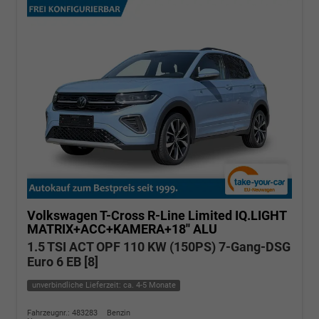
Volkswagen T-Cross
R-Line Limited IQ.LIGHT
MATRIX+ACC+KAMERA+18'' ALU
1.5 TSI ACT OPF 110 KW (150PS) 7-Gang-DSG
Euro 6 EB [8]
unverbindliche Lieferzeit: ca. 4-5 Monate
Fahrzeugnr.: 483283
Benzin