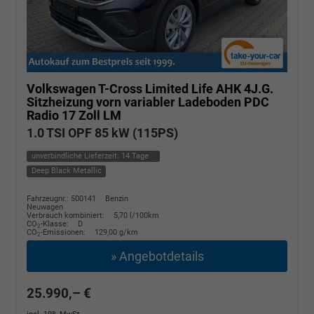
Volkswagen T-Cross
Limited Life AHK 4J.G.
Sitzheizung vorn variabler Ladeboden PDC
Radio 17 Zoll LM
1.0 TSI OPF 85 kW (115PS)
unverbindliche Lieferzeit:
14 Tage
Deep Black Metallic
Fahrzeugnr.: 500141
Benzin
Neuwagen
Verbrauch kombiniert:
5,70 l/100km
CO
-Klasse:
D
2
CO
-Emissionen:
129,00 g/km
2
» Angebotdetails
25.990,– €