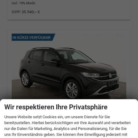
incl. 19% MwSt.
UVP:
35.940,– €
Wir respektieren Ihre Privatsphäre
Unsere Website setzt Cookies ein, um unsere Dienste für Sie
Volkswagen T-Cross
1.0 TSI 85 kW Life DSG
bereitzustellen. Hierbei berücksichtigen wir Ihre Auswahl und verarbeiten
Life, LED, Kamera, ACC, Side, Winter, 17-Zoll
nur die Daten für Marketing, Analytics und Personalisierung, für die Sie
uns Ihr Einverständnis geben. Sie können Ihre Einwilligung jederzeit mit
85 kW (116 PS), Automatik, Frontantrieb