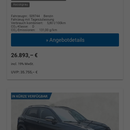
Ascotgrau
Fahrzeugnr.: 509744
Benzin
Fahrzeug mit Tageszulassung
Verbrauch kombiniert:
5,80 l/100km
CO
-Klasse:
D
2
CO
-Emissionen:
131,00 g/km
2
» Angebotdetails
26.893,– €
incl. 19% MwSt.
UVP:
35.755,– €