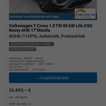
Volkswagen T-Cross
1.0 TSI 85 kW Life DSG
Kessy AHK 17"Manila
85 kW (116 PS), Automatik, Frontantrieb
unverbindliche Lieferzeit:
14 Tage
Reflexsilber Metallic
Fahrzeugnr.: 506492
Benzin
Fahrzeug mit Tageszulassung
Verbrauch kombiniert:
5,80 l/100km
CO
-Klasse:
D
2
CO
-Emissionen:
131,00 g/km
2
» Angebotdetails
26.893,– €
incl. 19% MwSt.
UVP:
35.755,– €