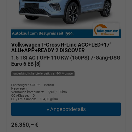
Volkswagen T-Cross
R-Line ACC+LED+17''
ALU+APP+READY 2 DISCOVER
1.5 TSI ACT OPF 110 KW (150PS) 7-Gang-DSG
Euro 6 EB [8]
unverbindliche Lieferzeit: ca. 4-5 Monate
Fahrzeugnr.: 478193
Benzin
Neuwagen
Verbrauch kombiniert:
5,90 l/100km
CO
-Klasse:
D
2
CO
-Emissionen:
134,00 g/km
2
» Angebotdetails
26.350,– €