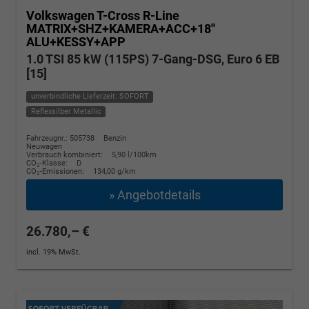
Volkswagen T-Cross
R-Line
MATRIX+SHZ+KAMERA+ACC+18''
ALU+KESSY+APP
1.0 TSI 85 kW (115PS) 7-Gang-DSG, Euro 6 EB
[15]
unverbindliche Lieferzeit: SOFORT
Reflexsilber Metallic
Fahrzeugnr.: 505738
Benzin
Neuwagen
Verbrauch kombiniert:
5,90 l/100km
CO
-Klasse:
D
2
CO
-Emissionen:
134,00 g/km
2
» Angebotdetails
26.780,– €
incl. 19% MwSt.