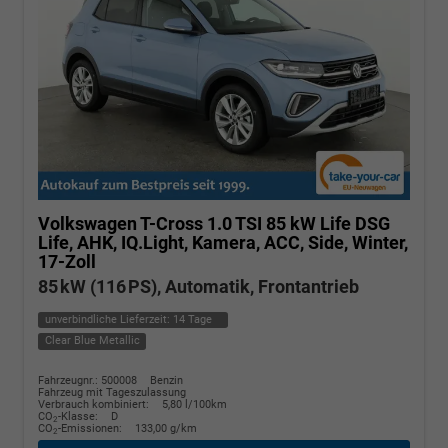
Volkswagen T-Cross
1.0 TSI 85 kW Life DSG
Life, AHK, IQ.Light, Kamera, ACC, Side, Winter,
17-Zoll
85 kW (116 PS), Automatik, Frontantrieb
unverbindliche Lieferzeit:
14 Tage
Clear Blue Metallic
Fahrzeugnr.: 500008
Benzin
Fahrzeug mit Tageszulassung
Verbrauch kombiniert:
5,80 l/100km
CO
-Klasse:
D
2
CO
-Emissionen:
133,00 g/km
2