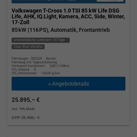
Volkswagen T-Cross
1.0 TSI 85 kW Life DSG
Life, AHK, IQ.Light, Kamera, ACC, Side, Winter,
17-Zoll
85 kW (116 PS), Automatik, Frontantrieb
unverbindliche Lieferzeit:
14 Tage
Clear Blue Metallic
Fahrzeugnr.: 500229
Benzin
Fahrzeug mit Tageszulassung
Verbrauch kombiniert:
5,80 l/100km
CO
-Klasse:
D
2
CO
-Emissionen:
133,00 g/km
2
» Angebotdetails
25.895,– €
incl. 19% MwSt.
UVP:
36.960,– €