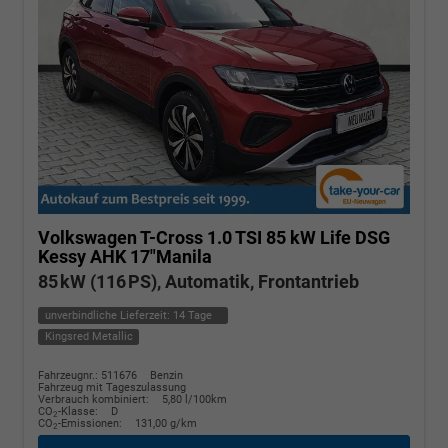
Volkswagen T-Cross
1.0 TSI 85 kW Life DSG
Kessy AHK 17"Manila
85 kW (116 PS), Automatik, Frontantrieb
unverbindliche Lieferzeit:
14 Tage
Kingsred Metallic
Fahrzeugnr.: 511676
Benzin
Fahrzeug mit Tageszulassung
Verbrauch kombiniert:
5,80 l/100km
CO
-Klasse:
D
2
CO
-Emissionen:
131,00 g/km
2