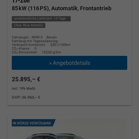
17-Zoll
85 kW (116 PS), Automatik, Frontantrieb
unverbindliche Lieferzeit:
14 Tage
Clear Blue Metallic
Fahrzeugnr.: 499815
Benzin
Fahrzeug mit Tageszulassung
Verbrauch kombiniert:
5,80 l/100km
CO
-Klasse:
D
2
CO
-Emissionen:
133,00 g/km
2
» Angebotdetails
25.895,– €
incl. 19% MwSt.
UVP:
36.960,– €