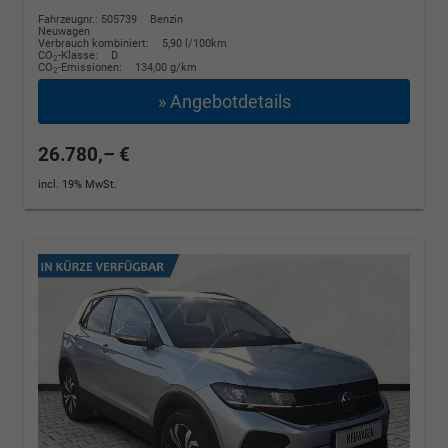
Fahrzeugnr.: 505739
Benzin
Neuwagen
Verbrauch kombiniert:
5,90 l/100km
CO
-Klasse:
D
2
CO
-Emissionen:
134,00 g/km
2
» Angebotdetails
26.780,– €
incl. 19% MwSt.