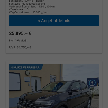
Fahrzeugnr.: 509746
Benzin
Fahrzeug mit Tageszulassung
Verbrauch kombiniert:
5,80 l/100km
CO
-Klasse:
D
2
CO
-Emissionen:
132,00 g/km
2
» Angebotdetails
25.895,– €
incl. 19% MwSt.
UVP:
34.750,– €