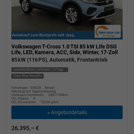
Volkswagen T-Cross
1.0 TSI 85 kW Life DSG
Life, LED, Kamera, ACC, Side, Winter, 17-Zoll
85 kW (116 PS), Automatik, Frontantrieb
unverbindliche Lieferzeit:
14 Tage
Clear Blue Metallic
Fahrzeugnr.: 504228
Benzin
Fahrzeug mit Tageszulassung
Verbrauch kombiniert:
5,80 l/100km
CO
-Klasse:
D
2
CO
-Emissionen:
132,00 g/km
2
» Angebotdetails
26.395,– €