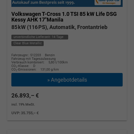
Volkswagen T-Cross
1.0 TSI 85 kW Life DSG
Kessy AHK 17"Manila
85 kW (116 PS), Automatik, Frontantrieb
unverbindliche Lieferzeit:
14 Tage
Clear Blue Metallic
Fahrzeugnr.: 512203
Benzin
Fahrzeug mit Tageszulassung
Verbrauch kombiniert:
5,80 l/100km
CO
-Klasse:
D
2
CO
-Emissionen:
131,00 g/km
2
» Angebotdetails
26.893,– €
incl. 19% MwSt.
UVP:
35.755,– €