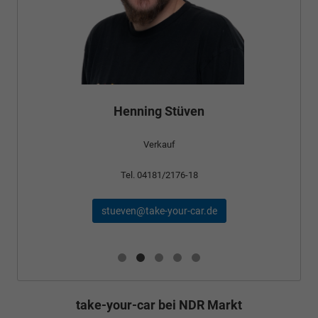
Bünyamin Schael
Verkauf
Tel. 04181/2176-24
schael@take-your-car.de
take-your-car bei NDR Markt