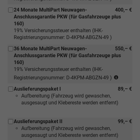
24 Monate MultiPart Neuwagen-
400,– €
Anschlussgarantie PKW (für Gasfahrzeuge plus
160)
19% Versicherungssteuer enthalten (IHK-
Registrierungsnummer: D-4KPM-ABGZN-49 )
36 Monate MultiPart Neuwagen-
550,– €
Anschlussgarantie PKW (für Gasfahrzeuge plus
160)
19% Versicherungssteuer enthalten (IHK-
(nur
Registrierungsnummer: D-4KPM-ABGZN-49 )
für
Auslieferungspaket I
89,– €
Neuwage
Aufbereitung (Fahrzeug wird gewaschen,
ausgesaugt und Klebereste werden entfernt)
Auslieferungspaket II
99,– €
Aufbereitung (Fahrzeug wird gewaschen,
ausgesaugt und Klebereste werden entfernt)