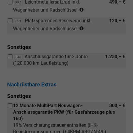
Leichtmetallersatzrad inkl.
490,– €
PR4
(Nicht
Wagenheber und Radschlüssel
in
Platzsparendes Reserverad inkl.
120,– €
Verbindung
PR1
(Nicht
mit:
Wagenheber und Radschlüssel
in
[PR1]
Verbindung
Platzsparendes
Sonstiges
mit:
Reserverad
[PR4]
inkl.
Anschlussgarantie für 2 Jahre
1.230,– €
EA6
Leichtmetallersatzrad
Wagenheber
(120.000 km Laufleistung)
inkl.
und
Wagenheber
Radschlüssel)
und
Nachrüstbare Extras
Radschlüssel)
Sonstiges
12 Monate MultiPart Neuwagen-
300,– €
Anschlussgarantie PKW (für Gasfahrzeuge plus
160)
19% Versicherungssteuer enthalten (IHK-
Registrierungsnummer: D-4KPM-ABGZN-49 )