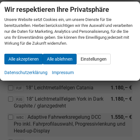
Anhängerrangierassistent "Trailer Assist"
Wir respektieren Ihre Privatsphäre
Panorama-Schiebedach mit
1.450,– €
3FU
Unsere Website setzt Cookies ein, um unsere Dienste für Sie
Schiebe- und Kippfunktion
bereitzustellen. Hierbei berücksichtigen wir Ihre Auswahl und verarbeiten
nur die Daten für Marketing, Analytics und Personalisierung, für die Sie
uns Ihr Einverständnis geben. Sie können Ihre Einwilligung jederzeit mit
Räder & Technik
Wirkung für die Zukunft widerrufen.
17" Leichtmetallfelgen Bologna in
590,– €
PJB
Dark Graphite / glanzgedreht
Alle akzeptieren
Alle ablehnen
Einstellungen
17" Leichtmetallfelgen Bologna in
590,– €
PJC
Datenschutzerklärung
Impressum
Schwarz / glanzgedreht
18" Leichtmetallfelgen Catania
1.180,– €
PJF
18" Leichtmetallfelgen York in Dark
1.180,– €
PJG
Graphite / glanzgedreht
Adaptive Fahrwerksregelung DCC
1.550,– €
WBC
Pro inkl. Fahrprofilauswahl, Progressivlenkung und
Head-up-Display