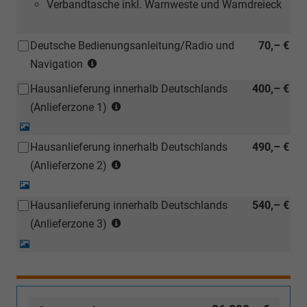
Verbandtasche inkl. Warnweste und Warndreieck
Deutsche Bedienungsanleitung/Radio und
70,– €
(Hinweis:
Navigation
Kann
Hausanlieferung innerhalb Deutschlands
400,– €
auch
(Anlieferzonen
bei
(Anlieferzone 1)
siehe
einem
Detail-
Karte)
deutschen
Foto
Hausanlieferung innerhalb Deutschlands
490,– €
(ausgenommen
Händler
(Anlieferzonen
Inselanlieferungen)
(Anlieferzone 2)
kostengünstiger
siehe
nachbestellt
Detail-
Karte)
werden)
Foto
Hausanlieferung innerhalb Deutschlands
540,– €
(ausgenommen
(Anlieferzonen
Inselanlieferungen)
(Anlieferzone 3)
siehe
Detail-
Karte)
Foto
(ausgenommen
Inselanlieferungen)