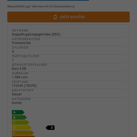
Beispielbilder, ggf. teilweise mit Sonderausstattung
Jetzt anrufen
GETRIEBE
Doppelkupplungsgetriebe (DSG)
ANTRIEBSACHSE
Frontantrieb
ZYLINDER
4
PARTIKELFILTER
1
SCHADSTOFFKLASSE
Euro 6 EB
HUBRAUM
1.968 ccm
LEISTUNG
110 kW (150 PS)
KRAFTSTOFF
Diesel
KATEGORIE
Kombi