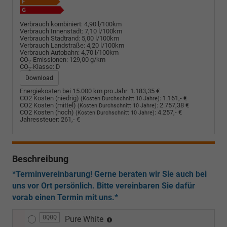
Verbrauch kombiniert:
4,90 l/100km
Verbrauch Innenstadt:
7,10 l/100km
Verbrauch Stadtrand:
5,00 l/100km
Verbrauch Landstraße:
4,20 l/100km
Verbrauch Autobahn:
4,70 l/100km
CO
-Emissionen:
129,00 g/km
2
CO
-Klasse:
D
2
Download
Energiekosten bei 15.000 km pro Jahr:
1.183,35 €
CO2 Kosten (niedrig)
:
1.161,- €
(Kosten Durchschnitt 10 Jahre)
CO2 Kosten (mittel)
:
2.757,38 €
(Kosten Durchschnitt 10 Jahre)
CO2 Kosten (hoch)
:
4.257,- €
(Kosten Durchschnitt 10 Jahre)
Jahressteuer:
261,- €
Beschreibung
*Terminvereinbarung! Gerne beraten wir Sie auch bei
uns vor Ort persönlich. Bitte vereinbaren Sie dafür
vorab einen Termin mit uns.*
0Q0Q
Pure White