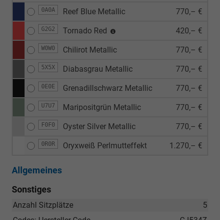
0A0A
Reef Blue Metallic
770,– €
G2G2
Tornado Red
420,– €
W0W0
Chilirot Metallic
770,– €
5X5X
Diabasgrau Metallic
770,– €
0E0E
Grenadillschwarz Metallic
770,– €
U7U7
Maripositgrün Metallic
770,– €
F0F0
Oyster Silver Metallic
770,– €
0R0R
Oryxweiß Perlmutteffekt
1.270,– €
Allgemeines
Sonstiges
Anzahl Sitzplätze
5