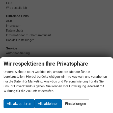
FAQ
Wie bestelle ich
Hilfreiche Links
AGB
Impressum
Datenschutz
Informationen zur Barrierefreiheit
Cookie-Einstellungen
Service
Autofinanzierung
Inzahlungnahme
Wir respektieren Ihre Privatsphäre
Zulassungsservice
Anschlussgarantie
Unsere Website setzt Cookies ein, um unsere Dienste für Sie
Hausanlieferung
bereitzustellen. Hierbei berücksichtigen wir Ihre Auswahl und verarbeiten
Lieferstatus
nur die Daten für Marketing, Analytics und Personalisierung, für die Sie
Social Media
uns Ihr Einverständnis geben. Sie können Ihre Einwilligung jederzeit mit
Wirkung für die Zukunft widerrufen.
Alle akzeptieren
Alle ablehnen
Einstellungen