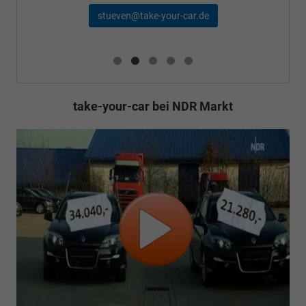
stueven@take-your-car.de
take-your-car bei NDR Markt