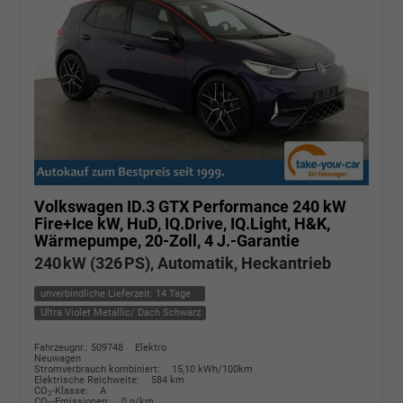
Volkswagen ID.3
GTX Performance 240 kW
Fire+Ice kW, HuD, IQ.Drive, IQ.Light, H&K,
Wärmepumpe, 20-Zoll, 4 J.-Garantie
240 kW (326 PS), Automatik, Heckantrieb
unverbindliche Lieferzeit:
14 Tage
Ultra Violet Metallic/ Dach Schwarz
Fahrzeugnr.: 509748
Elektro
Neuwagen
Stromverbrauch kombiniert:
15,10 kWh/100km
Elektrische Reichweite:
584 km
CO
-Klasse:
A
2
CO
-Emissionen:
0 g/km