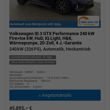
Volkswagen ID.3
GTX Performance 240 kW
Fire+Ice kW, HuD, IQ.Light, H&K,
Wärmepumpe, 20-Zoll, 4 J.-Garantie
240 kW (326 PS), Automatik, Heckantrieb
unverbindliche Lieferzeit:
14 Tage
Ultra Violet Metallic/ Dach Schwarz
Fahrzeugnr.: 508041
Elektro
Neuwagen
Stromverbrauch kombiniert:
15,10 kWh/100km
Elektrische Reichweite:
584 km
CO
-Klasse:
A
2
CO
-Emissionen:
0 g/km
2
» Angebotdetails
45.895,– €