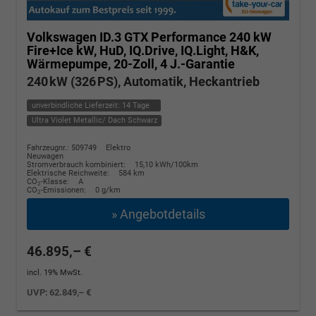
Volkswagen ID.3
GTX Performance 240 kW
Fire+Ice kW, HuD, IQ.Drive, IQ.Light, H&K,
Wärmepumpe, 20-Zoll, 4 J.-Garantie
240 kW (326 PS), Automatik, Heckantrieb
unverbindliche Lieferzeit:
14 Tage
Ultra Violet Metallic/ Dach Schwarz
Fahrzeugnr.: 509749
Elektro
Neuwagen
Stromverbrauch kombiniert:
15,10 kWh/100km
Elektrische Reichweite:
584 km
CO
-Klasse:
A
2
CO
-Emissionen:
0 g/km
2
» Angebotdetails
46.895,– €
incl. 19% MwSt.
UVP:
62.849,– €