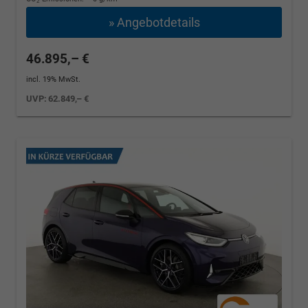
2
» Angebotdetails
46.895,– €
incl. 19% MwSt.
UVP:
62.849,– €