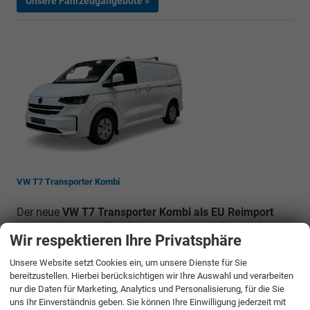
Unsere Fahrzeugangebote »
VW T7 Transporter Kombi
Der neue
VW T7 Transporter Kombi als EU Reimport
bietet verbesserte Nutzfahrzeugeigenschaften, viele neue
Wir respektieren Ihre Privatsphäre
Features, mehr Ladevolumen, Fahrkomfort und noch
mehr Variabilität. Der neue T7 Transporter Kastenwagen
Unsere Website setzt Cookies ein, um unsere Dienste für Sie
ist genau das, was Sie als Profi im Arbeitsalltag
bereitzustellen. Hierbei berücksichtigen wir Ihre Auswahl und verarbeiten
brauchen.
nur die Daten für Marketing, Analytics und Personalisierung, für die Sie
uns Ihr Einverständnis geben. Sie können Ihre Einwilligung jederzeit mit