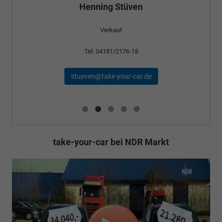
Verkauf
Tel. 04181/2176-24
schael@take-your-car.de
take-your-car bei NDR Markt