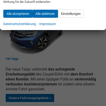
Unsere Fahrzeugangebote »
Wirkung für die Zukunft widerrufen.
Alle akzeptieren
Alle ablehnen
Einstellungen
Datenschutzerklärung
Impressum
VW Taigo
Der neue Taigo verbindet
das aufregende
Erscheinungsbild
des Coupé-SUVs mit
dem Komfort
eines Kombis
. Mit einer üppigen Fülle an
serienmäßig
verbauten Assistenzsystemen
ist zudem eine allseits
sichere Fahrt garantiert.
Unsere Fahrzeugangebote »