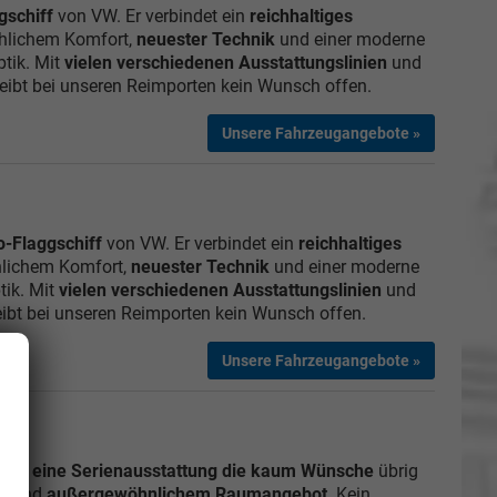
gschiff
von VW. Er verbindet ein
reichhaltiges
chlichem Komfort,
neuester Technik
und einer moderne
ptik. Mit
vielen verschiedenen Ausstattungslinien
und
eibt bei unseren Reimporten kein Wunsch offen.
Unsere Fahrzeugangebote »
o-Flaggschiff
von VW. Er verbindet ein
reichhaltiges
hlichem Komfort,
neuester Technik
und einer moderne
tik. Mit
vielen verschiedenen Ausstattungslinien
und
ibt bei unseren Reimporten kein Wunsch offen.
Unsere Fahrzeugangebote »
etet
eine Serienausstattung die kaum Wünsche
übrig
n
und
außergewöhnlichem Raumangebot
. Kein