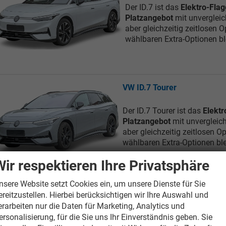
Der ID.7 ist das
Elektro-Flag
Platzangebot
mit unverglei
aber gleichzeitig zeitlosen O
wählbaren Extra-Optionen bl
VW ID.7 Tourer
Der ID.7 Tourer ist das
Elektr
Platzangebot
mit unvergleic
aber gleichzeitig zeitlosen Op
wählbaren Extra-Optionen ble
Wir respektieren Ihre Privatsphäre
nsere Website setzt Cookies ein, um unsere Dienste für Sie
VW Passat Variant
ereitzustellen. Hierbei berücksichtigen wir Ihre Auswahl und
erarbeiten nur die Daten für Marketing, Analytics und
Der neue Passat Variant bi
ersonalisierung, für die Sie uns Ihr Einverständnis geben. Sie
lässt mit
elegantem Desig