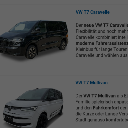
VW T7 Caravelle
Tom Wollschläger
yamin Schael
Der
neue VW T7 Caravell
Verkauf
Verkauf
Flexibilität und noch meh
Caravelle kombiniert intel
Tel. 04181/2176-21
. 04181/2176-24
moderne Fahrerassisten
Kleinbus für lange Touren
Caravelle und wählen aus d
wollschlaeger@take-your-car.de
l@take-your-car.de
VW T7 Multivan
Der
VW T7 Multivan
als EU
Familie spielerisch anpas
und den
Fahrkomfort
der 
die Kurze oder Lange Vers
Stadt genauso komfortabe