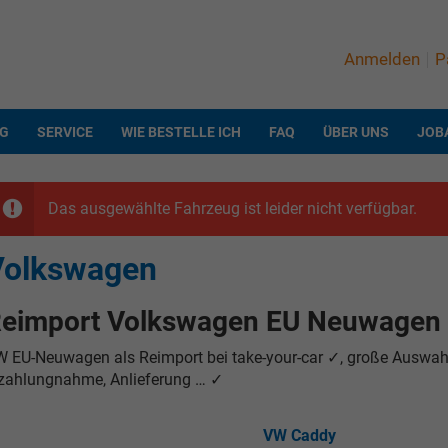
Anmelden
P
NG
SERVICE
WIE BESTELLE ICH
FAQ
ÜBER UNS
JOB
Das ausgewählte Fahrzeug ist leider nicht verfügbar.
Volkswagen
eimport Volkswagen EU Neuwagen
 EU-Neuwagen als Reimport bei take-your-car ✓, große Auswahl
zahlungnahme, Anlieferung … ✓
VW Caddy