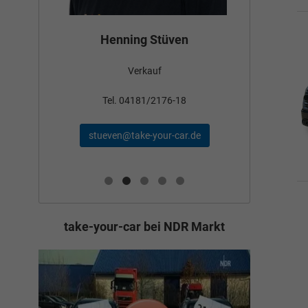
Bün
Henning Stüven
Verkauf
nden
Tel
Tel. 04181/2176-18
schae
stueven@take-your-car.de
de
take-your-car bei NDR Markt