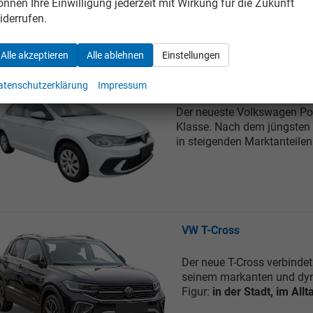
önnen Ihre Einwilligung jederzeit mit Wirkung für die Zukunft
Wunder, dass er nach dem 
iderrufen.
Alle akzeptieren
Alle ablehnen
Einstellungen
VW Polo
atenschutzerklärung
Impressum
Der neueste Volkswagen Pol
Klasse. Nach dem jüngsten F
in steigenden Marktanteilen
VW T-Cross
Der neue T-Cross verbinde
seinem markanten und dyn
Figur:
in der Stadt, im All