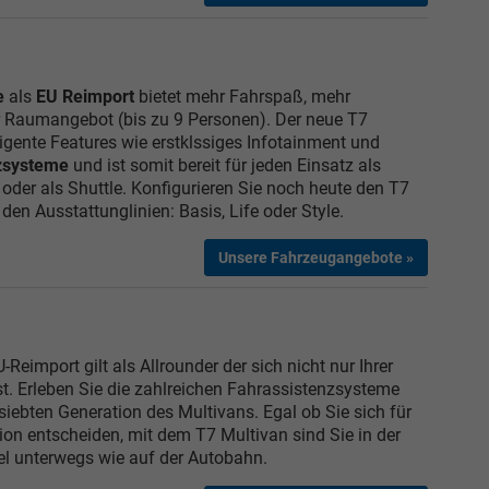
Elvedin Calakovic
Verkauf
e
als
EU Reimport
bietet mehr Fahrspaß, mehr
r Raumangebot (bis zu 9 Personen). Der neue T7
Tel. 04181/2176-27
ligente Features wie erstklssiges Infotainment und
zsysteme
und ist somit bereit für jeden Einsatz als
 oder als Shuttle. Konfigurieren Sie noch heute den T7
calakovic@take-your-car.de
en Ausstattunglinien: Basis, Life oder Style.
Unsere Fahrzeugangebote »
-Reimport gilt als Allrounder der sich nicht nur Ihrer
st. Erleben Sie die zahlreichen Fahrassistenzsysteme
siebten Generation des Multivans. Egal ob Sie sich für
ion entscheiden, mit dem T7 Multivan sind Sie in der
l unterwegs wie auf der Autobahn.