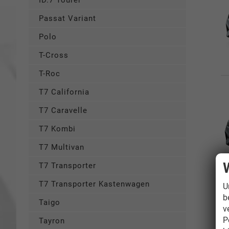
ID.7 Tourer
Passat Variant
Polo
T-Cross
T-Roc
T7 California
T7 Caravelle
T7 Kombi
T7 Multivan
T7 Transporter
T7 Transporter Kastenwagen
U
b
Taigo
v
P
Tayron