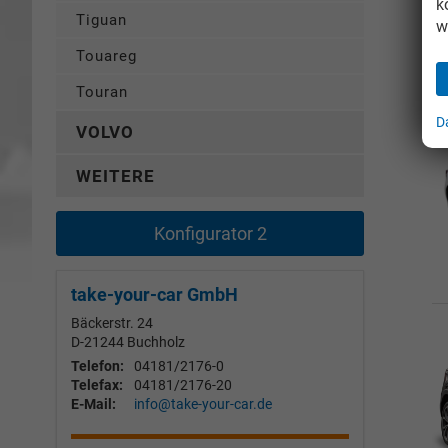
k
Tiguan
w
Touareg
Touran
D
VOLVO
WEITERE
Konfigurator 2
take-your-car GmbH
Bäckerstr. 24
D-21244
Buchholz
Telefon:
04181/2176-0
Telefax:
04181/2176-20
E-Mail:
info@take-your-car.de