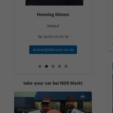
Bün
Henning Stüven
Verkauf
nden
Tel
Tel. 04181/2176-18
schae
stueven@take-your-car.de
de
take-your-car bei NDR Markt