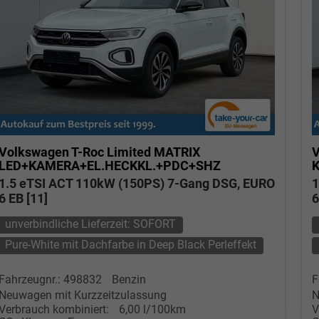
Volkswagen T-Roc
Limited MATRIX
V
LED+KAMERA+EL.HECKKL.+PDC+SHZ
1.5 eTSI ACT 110kW (150PS) 7-Gang DSG, EURO
1
6 EB [11]
6
unverbindliche Lieferzeit: SOFORT
Pure-White mit Dachfarbe in Deep Black Perleffekt
Fahrzeugnr.: 498832
Benzin
F
Neuwagen mit Kurzzeitzulassung
N
Verbrauch kombiniert:
6,00 l/100km
V