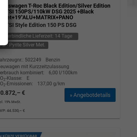
olkswagen T-Roc
Black Edition/Silver Edition
.5 TSI 150PS/110kW DSG 2025 +Black
Paket+19"ALU+MATRIX+PANO
.5 TSI Style Edition 150 PS DSG
unverbindliche Lieferzeit:
14 Tage
K2 - Pyrite Silver Met.
ahrzeugnr.: 502249
Benzin
euwagen mit Kurzzeitzulassung
erbrauch kombiniert:
6,00 l/100km
CO
-Klasse:
E
2
CO
-Emissionen:
137,00 g/km
2
0.872,– €
» Angebotdetails
ncl. 19% MwSt.
VP:
44.530,– €