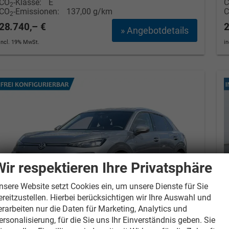
CO
-Klasse:
E
2
CO
-Emissionen:
137,00 g/km
2
28.740,– €
2
» Angebotdetails
incl. 19% MwSt.
i
Wir respektieren Ihre Privatsphäre
nsere Website setzt Cookies ein, um unsere Dienste für Sie
ereitzustellen. Hierbei berücksichtigen wir Ihre Auswahl und
erarbeiten nur die Daten für Marketing, Analytics und
ersonalisierung, für die Sie uns Ihr Einverständnis geben. Sie