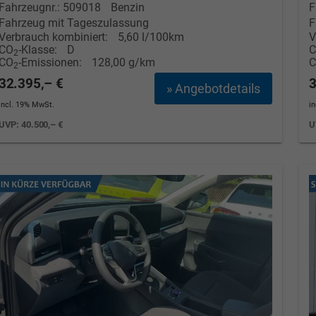
Fahrzeugnr.: 509018
Benzin
F
Fahrzeug mit Tageszulassung
F
Verbrauch kombiniert:
5,60 l/100km
V
Tom Wollschläger
yamin Schael
CO
-Klasse:
D
2
CO
-Emissionen:
128,00 g/km
2
Verkauf
Verkauf
32.395,– €
3
» Angebotdetails
Tel. 04181/2176-21
. 04181/2176-24
incl. 19% MwSt.
i
UVP:
40.500,– €
U
wollschlaeger@take-your-car.de
l@take-your-car.de