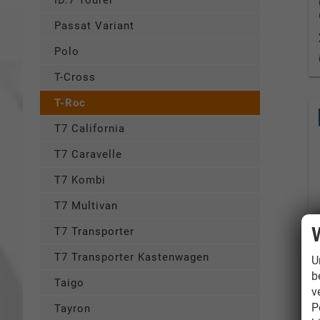
ID.7 Tourer
Passat Variant
Polo
T-Cross
T-Roc
T7 California
T7 Caravelle
T7 Kombi
T7 Multivan
T7 Transporter
T7 Transporter Kastenwagen
U
b
Taigo
v
P
Tayron