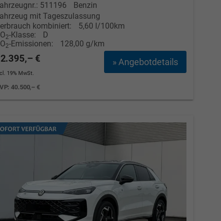
ahrzeugnr.: 511196
Benzin
ahrzeug mit Tageszulassung
Elvedin Calakovic
erbrauch kombiniert:
5,60 l/100km
CO
-Klasse:
D
2
Verkauf
CO
-Emissionen:
128,00 g/km
2
2.395,– €
» Angebotdetails
Tel. 04181/2176-27
ncl. 19% MwSt.
calakovic@take-your-car.de
VP:
40.500,– €