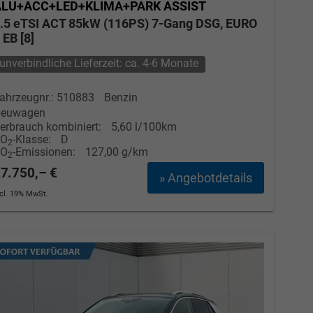
ALU+ACC+LED+KLIMA+PARK ASSIST
.5 eTSI ACT 85kW (116PS) 7-Gang DSG, EURO
 EB [8]
unverbindliche Lieferzeit: ca. 4-6 Monate
ahrzeugnr.: 510883
Benzin
euwagen
erbrauch kombiniert:
5,60 l/100km
CO
-Klasse:
D
2
CO
-Emissionen:
127,00 g/km
2
7.750,– €
» Angebotdetails
ncl. 19% MwSt.