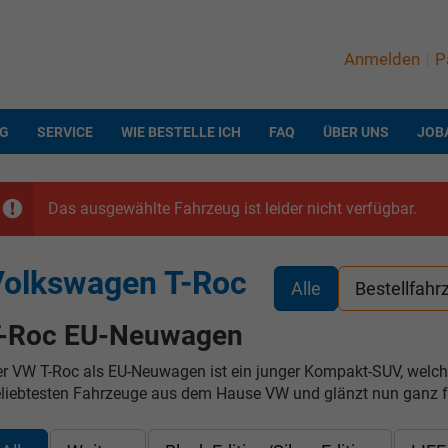
Anmelden
P
NG
SERVICE
WIE BESTELLE ICH
FAQ
ÜBER UNS
JOB
Das ausgewählte Fahrzeug ist leider nicht verfügbar.
Volkswagen T-Roc
Alle
Bestellfahr
-Roc EU-Neuwagen
r VW T-Roc als EU-Neuwagen ist ein junger Kompakt-SUV, welcher 
liebtesten Fahrzeuge aus dem Hause VW und glänzt nun ganz fri