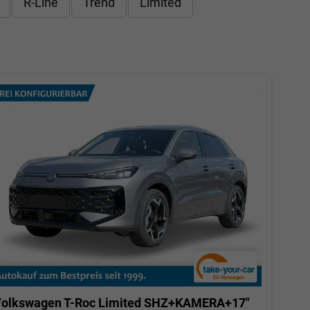
R-Line
Trend
Limited
olkswagen T-Roc
Limited SHZ+KAMERA+17"