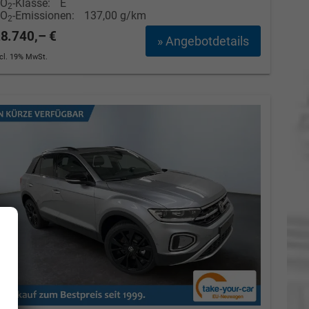
CO
-Klasse:
E
2
CO
-Emissionen:
137,00 g/km
2
8.740,– €
» Angebotdetails
ncl. 19% MwSt.