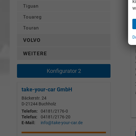
k
Tiguan
w
Touareg
Touran
D
VOLVO
WEITERE
Konfigurator 2
take-your-car GmbH
Bäckerstr. 24
D-21244
Buchholz
Telefon:
04181/2176-0
Telefax:
04181/2176-20
E-Mail:
info@take-your-car.de