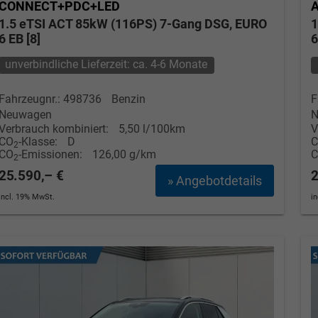
CONNECT+PDC+LED
1.5 eTSI ACT 85kW (116PS) 7-Gang DSG, EURO
1
6 EB [8]
6
unverbindliche Lieferzeit: ca. 4-6 Monate
Fahrzeugnr.: 498736
Benzin
F
Neuwagen
N
Verbrauch kombiniert:
5,50 l/100km
V
CO
-Klasse:
D
2
CO
-Emissionen:
126,00 g/km
2
25.590,– €
2
» Angebotdetails
incl. 19% MwSt.
i