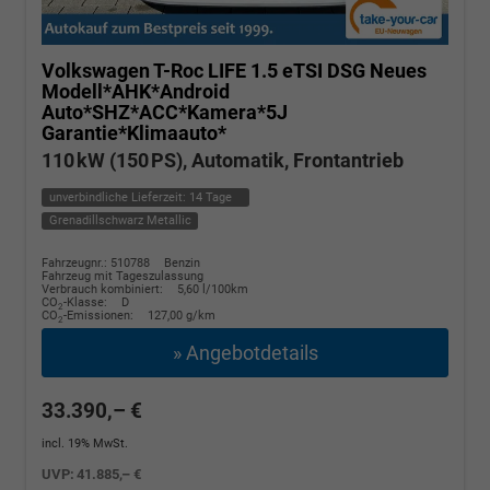
Volkswagen T-Roc
LIFE 1.5 eTSI DSG Neues
Modell*AHK*Android
Auto*SHZ*ACC*Kamera*5J
Garantie*Klimaauto*
110 kW (150 PS), Automatik, Frontantrieb
unverbindliche Lieferzeit:
14 Tage
Grenadillschwarz Metallic
Fahrzeugnr.: 510788
Benzin
Fahrzeug mit Tageszulassung
Verbrauch kombiniert:
5,60 l/100km
CO
-Klasse:
D
2
CO
-Emissionen:
127,00 g/km
2
» Angebotdetails
33.390,– €
incl. 19% MwSt.
UVP:
41.885,– €