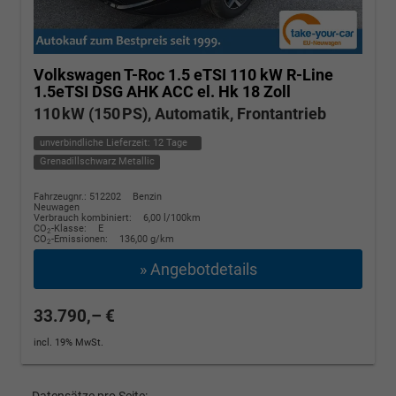
Volkswagen T-Roc
1.5 eTSI 110 kW R-Line
1.5eTSI DSG AHK ACC el. Hk 18 Zoll
110 kW (150 PS), Automatik, Frontantrieb
unverbindliche Lieferzeit:
12 Tage
Grenadillschwarz Metallic
Fahrzeugnr.: 512202
Benzin
Neuwagen
Verbrauch kombiniert:
6,00 l/100km
CO
-Klasse:
E
2
CO
-Emissionen:
136,00 g/km
2
» Angebotdetails
33.790,– €
incl. 19% MwSt.
Datensätze pro Seite: