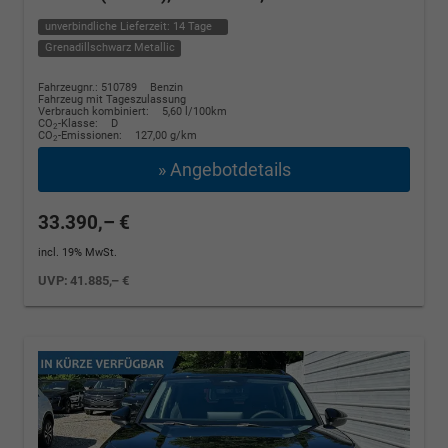
unverbindliche Lieferzeit:
14 Tage
Grenadillschwarz Metallic
Fahrzeugnr.: 510789
Benzin
Fahrzeug mit Tageszulassung
Verbrauch kombiniert:
5,60 l/100km
CO
-Klasse:
D
2
CO
-Emissionen:
127,00 g/km
2
» Angebotdetails
33.390,– €
incl. 19% MwSt.
UVP:
41.885,– €