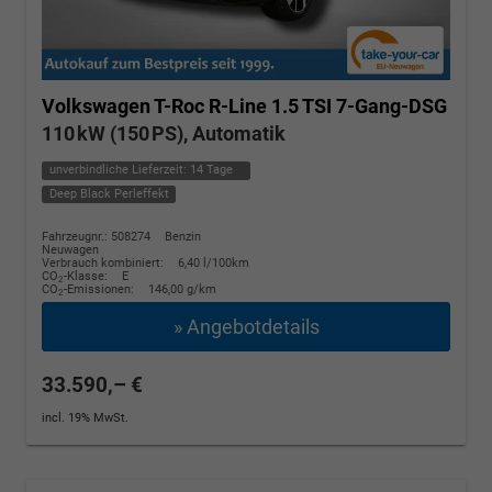
Volkswagen T-Roc
R-Line 1.5 TSI 7-Gang-DSG
110 kW (150 PS), Automatik
unverbindliche Lieferzeit:
14 Tage
Deep Black Perleffekt
Fahrzeugnr.: 508274
Benzin
Neuwagen
Verbrauch kombiniert:
6,40 l/100km
CO
-Klasse:
E
2
CO
-Emissionen:
146,00 g/km
2
» Angebotdetails
33.590,– €
incl. 19% MwSt.