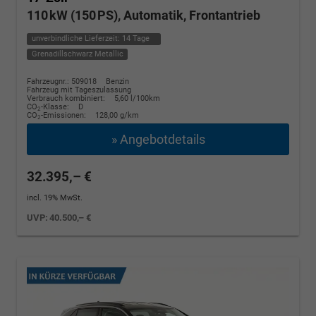
110 kW (150 PS), Automatik, Frontantrieb
unverbindliche Lieferzeit:
14 Tage
Grenadillschwarz Metallic
Fahrzeugnr.: 509018
Benzin
Fahrzeug mit Tageszulassung
Verbrauch kombiniert:
5,60 l/100km
CO
-Klasse:
D
2
CO
-Emissionen:
128,00 g/km
2
» Angebotdetails
32.395,– €
incl. 19% MwSt.
UVP:
40.500,– €