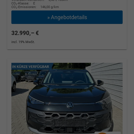
CO
-Klasse:
E
2
CO
-Emissionen:
146,00 g/km
2
» Angebotdetails
32.990,– €
incl. 19% MwSt.