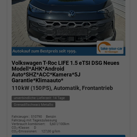
Volkswagen T-Roc
LIFE 1.5 eTSI DSG Neues
Modell*AHK*Android
Auto*SHZ*ACC*Kamera*5J
Garantie*Klimaauto*
110 kW (150 PS), Automatik, Frontantrieb
unverbindliche Lieferzeit:
14 Tage
Grenadillschwarz Metallic
Fahrzeugnr.: 510790
Benzin
Fahrzeug mit Tageszulassung
Verbrauch kombiniert:
5,60 l/100km
CO
-Klasse:
D
2
CO
-Emissionen:
127,00 g/km
2