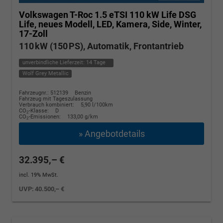
Volkswagen T-Roc
1.5 eTSI 110 kW Life DSG
Life, neues Modell, LED, Kamera, Side, Winter,
17-Zoll
110 kW (150 PS), Automatik, Frontantrieb
unverbindliche Lieferzeit:
14 Tage
Wolf Grey Metallic
Fahrzeugnr.: 512139
Benzin
Fahrzeug mit Tageszulassung
Verbrauch kombiniert:
5,90 l/100km
CO
-Klasse:
D
2
CO
-Emissionen:
133,00 g/km
2
» Angebotdetails
32.395,– €
incl. 19% MwSt.
UVP:
40.500,– €