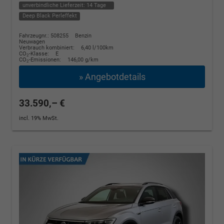
unverbindliche Lieferzeit:
14 Tage
Deep Black Perleffekt
Fahrzeugnr.: 508255
Benzin
Neuwagen
Verbrauch kombiniert:
6,40 l/100km
CO
-Klasse:
E
2
CO
-Emissionen:
146,00 g/km
2
» Angebotdetails
33.590,– €
incl. 19% MwSt.