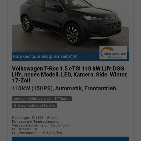
Volkswagen T-Roc
1.5 eTSI 110 kW Life DSG
Life, neues Modell, LED, Kamera, Side, Winter,
17-Zoll
110 kW (150 PS), Automatik, Frontantrieb
unverbindliche Lieferzeit:
14 Tage
Grenadillschwarz Metallic
Fahrzeugnr.: 511196
Benzin
Fahrzeug mit Tageszulassung
Verbrauch kombiniert:
5,60 l/100km
CO
-Klasse:
D
2
CO
-Emissionen:
128,00 g/km
2