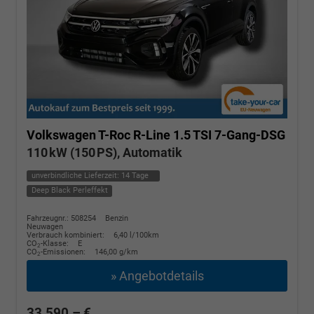
Volkswagen T-Roc
R-Line 1.5 TSI 7-Gang-DSG
110 kW (150 PS), Automatik
unverbindliche Lieferzeit:
14 Tage
Deep Black Perleffekt
Fahrzeugnr.: 508254
Benzin
Neuwagen
Verbrauch kombiniert:
6,40 l/100km
CO
-Klasse:
E
2
CO
-Emissionen:
146,00 g/km
2
» Angebotdetails
33.590,– €