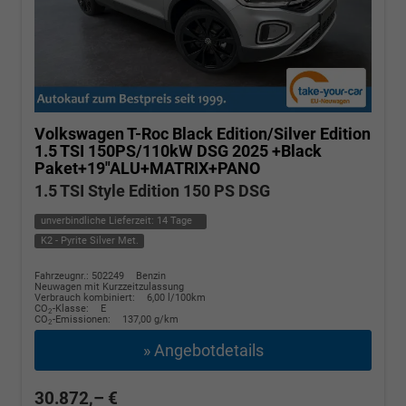
Volkswagen T-Roc
Black Edition/Silver Edition
1.5 TSI 150PS/110kW DSG 2025 +Black
Paket+19"ALU+MATRIX+PANO
1.5 TSI Style Edition 150 PS DSG
unverbindliche Lieferzeit:
14 Tage
K2 - Pyrite Silver Met.
Fahrzeugnr.: 502249
Benzin
Neuwagen mit Kurzzeitzulassung
Verbrauch kombiniert:
6,00 l/100km
CO
-Klasse:
E
2
CO
-Emissionen:
137,00 g/km
2
» Angebotdetails
30.872,– €