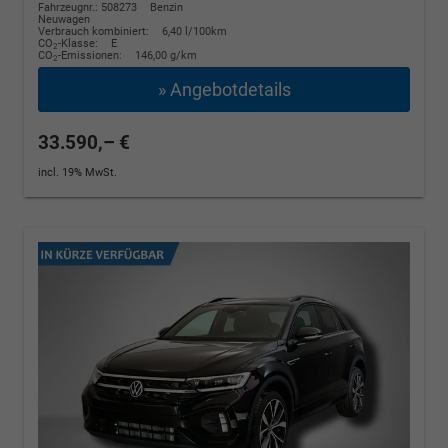
Fahrzeugnr.: 508273
Benzin
Neuwagen
Verbrauch kombiniert:
6,40 l/100km
CO
-Klasse:
E
2
CO
-Emissionen:
146,00 g/km
2
» Angebotdetails
33.590,– €
incl. 19% MwSt.