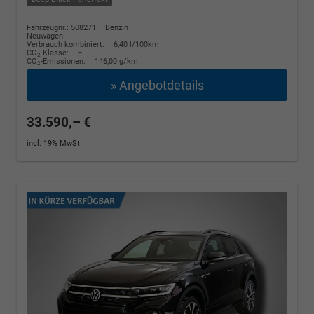
Fahrzeugnr.: 508271
Benzin
Neuwagen
Verbrauch kombiniert:
6,40 l/100km
CO
-Klasse:
E
2
CO
-Emissionen:
146,00 g/km
2
» Angebotdetails
33.590,– €
incl. 19% MwSt.