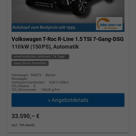
Volkswagen T-Roc
R-Line 1.5 TSI 7-Gang-DSG
110 kW (150 PS), Automatik
unverbindliche Lieferzeit:
14 Tage
Deep Black Perleffekt
Fahrzeugnr.: 508272
Benzin
Neuwagen
Verbrauch kombiniert:
6,40 l/100km
CO
-Klasse:
E
2
CO
-Emissionen:
146,00 g/km
2
» Angebotdetails
33.590,– €
incl. 19% MwSt.