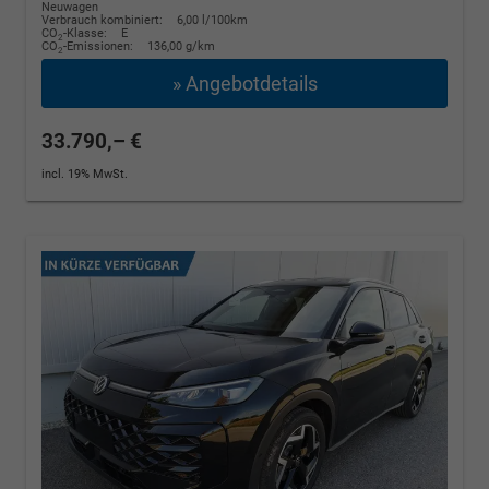
Neuwagen
Verbrauch kombiniert:
6,00 l/100km
CO
-Klasse:
E
2
CO
-Emissionen:
136,00 g/km
2
» Angebotdetails
33.790,– €
incl. 19% MwSt.