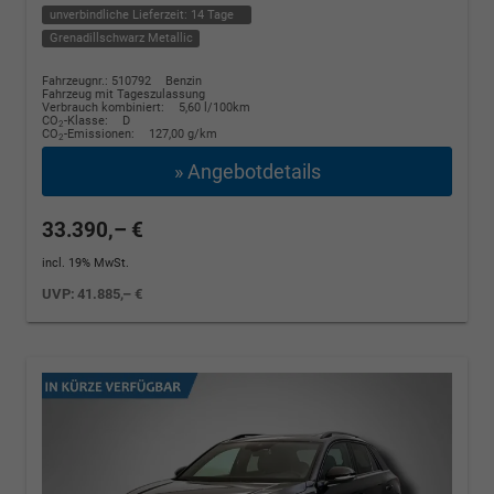
unverbindliche Lieferzeit:
14 Tage
Grenadillschwarz Metallic
Fahrzeugnr.: 510792
Benzin
Fahrzeug mit Tageszulassung
Verbrauch kombiniert:
5,60 l/100km
CO
-Klasse:
D
2
CO
-Emissionen:
127,00 g/km
2
» Angebotdetails
33.390,– €
incl. 19% MwSt.
UVP:
41.885,– €