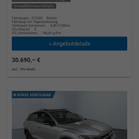
Grenadillschwarz Metallic
Fahrzeugnr.: 512200
Benzin
Fahrzeug mit Tageszulassung
Verbrauch kombiniert:
6,40 l/100km
CO
-Klasse:
E
2
CO
-Emissionen:
146,00 g/km
2
» Angebotdetails
30.690,– €
incl. 19% MwSt.