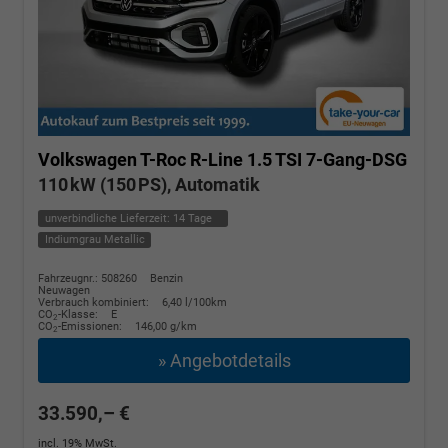
Volkswagen T-Roc
R-Line 1.5 TSI 7-Gang-DSG
110 kW (150 PS), Automatik
unverbindliche Lieferzeit:
14 Tage
Indiumgrau Metallic
Fahrzeugnr.: 508260
Benzin
Neuwagen
Verbrauch kombiniert:
6,40 l/100km
CO
-Klasse:
E
2
CO
-Emissionen:
146,00 g/km
2
» Angebotdetails
33.590,– €
incl. 19% MwSt.