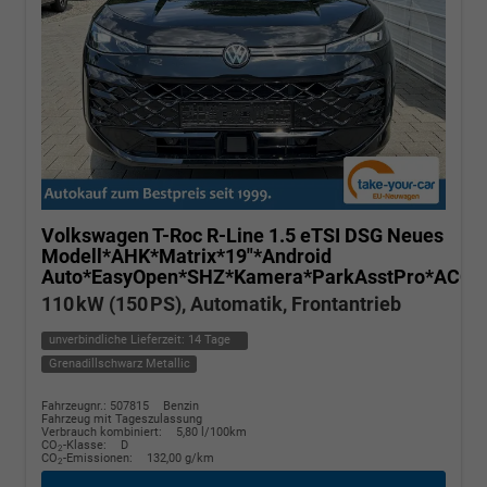
Volkswagen T-Roc
R-Line 1.5 eTSI DSG Neues
Modell*AHK*Matrix*19"*Android
Auto*EasyOpen*SHZ*Kamera*ParkAsstPro*ACC*K
110 kW (150 PS), Automatik, Frontantrieb
unverbindliche Lieferzeit:
14 Tage
Grenadillschwarz Metallic
Fahrzeugnr.: 507815
Benzin
Fahrzeug mit Tageszulassung
Verbrauch kombiniert:
5,80 l/100km
CO
-Klasse:
D
2
CO
-Emissionen:
132,00 g/km
2