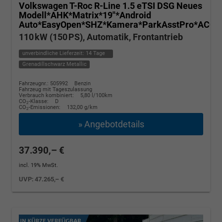
Volkswagen T-Roc
R-Line 1.5 eTSI DSG Neues
Modell*AHK*Matrix*19"*Android
Auto*EasyOpen*SHZ*Kamera*ParkAsstPro*ACC*K
110 kW (150 PS), Automatik, Frontantrieb
unverbindliche Lieferzeit:
14 Tage
Grenadillschwarz Metallic
Fahrzeugnr.: 505992
Benzin
Fahrzeug mit Tageszulassung
Verbrauch kombiniert:
5,80 l/100km
CO
-Klasse:
D
2
CO
-Emissionen:
132,00 g/km
2
» Angebotdetails
37.390,– €
incl. 19% MwSt.
UVP:
47.265,– €