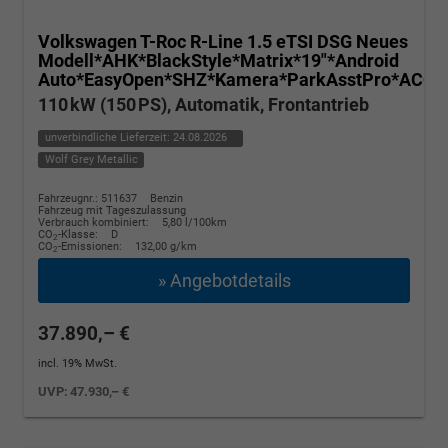
Volkswagen T-Roc
R-Line 1.5 eTSI DSG Neues
Modell*AHK*BlackStyle*Matrix*19"*Android
Auto*EasyOpen*SHZ*Kamera*ParkAsstPro*ACC*K
110 kW (150 PS), Automatik, Frontantrieb
unverbindliche Lieferzeit:
24.08.2026
Wolf Grey Metallic
Fahrzeugnr.: 511637
Benzin
Fahrzeug mit Tageszulassung
Verbrauch kombiniert:
5,80 l/100km
CO
-Klasse:
D
2
CO
-Emissionen:
132,00 g/km
2
» Angebotdetails
37.890,– €
incl. 19% MwSt.
UVP:
47.930,– €