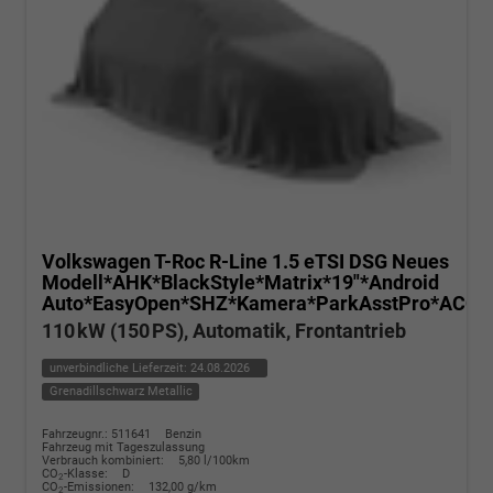
Volkswagen T-Roc
R-Line 1.5 eTSI DSG Neues
Modell*AHK*BlackStyle*Matrix*19"*Android
Auto*EasyOpen*SHZ*Kamera*ParkAsstPro*ACC*K
110 kW (150 PS), Automatik, Frontantrieb
unverbindliche Lieferzeit:
24.08.2026
Grenadillschwarz Metallic
Fahrzeugnr.: 511641
Benzin
Fahrzeug mit Tageszulassung
Verbrauch kombiniert:
5,80 l/100km
CO
-Klasse:
D
2
CO
-Emissionen:
132,00 g/km
2