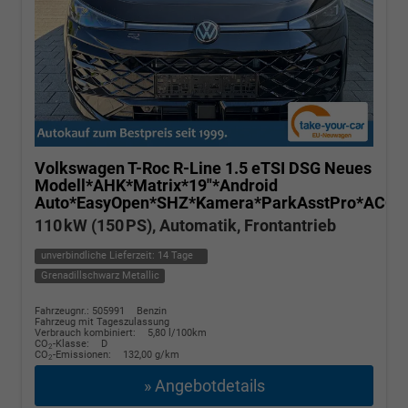
Volkswagen T-Roc
R-Line 1.5 eTSI DSG Neues
Modell*AHK*Matrix*19"*Android
Auto*EasyOpen*SHZ*Kamera*ParkAsstPro*ACC*K
110 kW (150 PS), Automatik, Frontantrieb
unverbindliche Lieferzeit:
14 Tage
Grenadillschwarz Metallic
Fahrzeugnr.: 505991
Benzin
Fahrzeug mit Tageszulassung
Verbrauch kombiniert:
5,80 l/100km
CO
-Klasse:
D
2
CO
-Emissionen:
132,00 g/km
2
» Angebotdetails