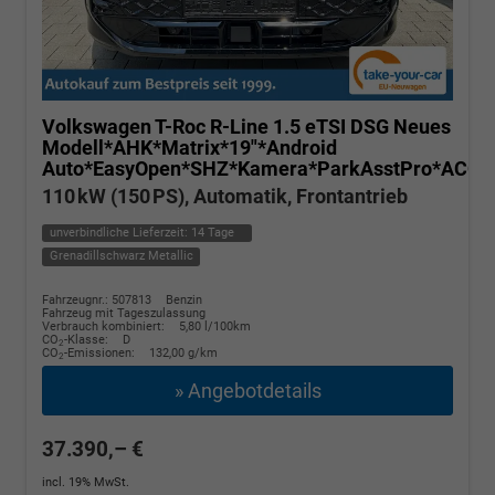
Volkswagen T-Roc
R-Line 1.5 eTSI DSG Neues
Modell*AHK*Matrix*19"*Android
Auto*EasyOpen*SHZ*Kamera*ParkAsstPro*ACC*K
110 kW (150 PS), Automatik, Frontantrieb
unverbindliche Lieferzeit:
14 Tage
Grenadillschwarz Metallic
Fahrzeugnr.: 507813
Benzin
Fahrzeug mit Tageszulassung
Verbrauch kombiniert:
5,80 l/100km
CO
-Klasse:
D
2
CO
-Emissionen:
132,00 g/km
2
» Angebotdetails
37.390,– €
incl. 19% MwSt.