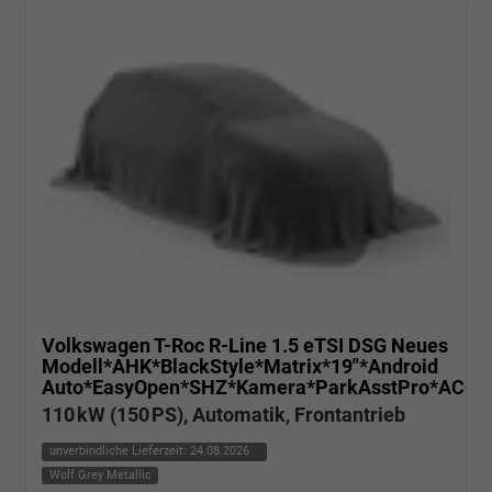
Volkswagen T-Roc
R-Line 1.5 eTSI DSG Neues
Modell*AHK*BlackStyle*Matrix*19"*Android
Auto*EasyOpen*SHZ*Kamera*ParkAsstPro*ACC*K
110 kW (150 PS), Automatik, Frontantrieb
unverbindliche Lieferzeit:
24.08.2026
Wolf Grey Metallic