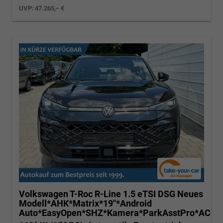
UVP:
47.265,– €
Volkswagen T-Roc
R-Line 1.5 eTSI DSG Neues
Modell*AHK*Matrix*19"*Android
Auto*EasyOpen*SHZ*Kamera*ParkAsstPro*ACC*K