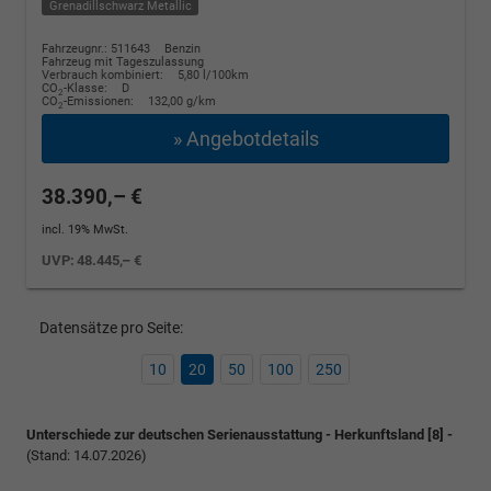
Grenadillschwarz Metallic
Fahrzeugnr.: 511643
Benzin
Fahrzeug mit Tageszulassung
Verbrauch kombiniert:
5,80 l/100km
CO
-Klasse:
D
2
CO
-Emissionen:
132,00 g/km
2
» Angebotdetails
38.390,– €
incl. 19% MwSt.
UVP:
48.445,– €
Datensätze pro Seite:
10
20
50
100
250
Unterschiede zur deutschen Serienausstattung - Herkunftsland [8] -
(Stand: 14.07.2026)