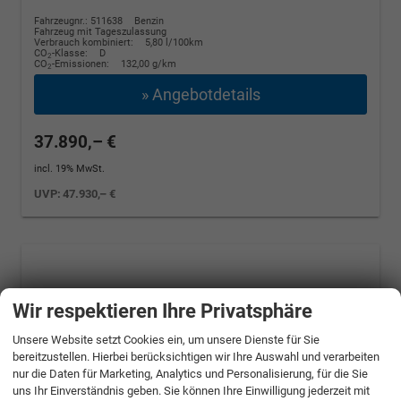
Fahrzeugnr.: 511638
Benzin
Fahrzeug mit Tageszulassung
Verbrauch kombiniert:
5,80 l/100km
CO
-Klasse:
D
2
CO
-Emissionen:
132,00 g/km
2
» Angebotdetails
37.890,– €
incl. 19% MwSt.
UVP:
47.930,– €
Wir respektieren Ihre Privatsphäre
Unsere Website setzt Cookies ein, um unsere Dienste für Sie
bereitzustellen. Hierbei berücksichtigen wir Ihre Auswahl und verarbeiten
nur die Daten für Marketing, Analytics und Personalisierung, für die Sie
uns Ihr Einverständnis geben. Sie können Ihre Einwilligung jederzeit mit