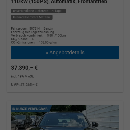
110 kW (150 PS), Automatik, Frontantrieb
unverbindliche Lieferzeit:
14 Tage
Grenadillschwarz Metallic
Fahrzeugnr.: 507814
Benzin
Fahrzeug mit Tageszulassung
Verbrauch kombiniert:
5,80 l/100km
CO
-Klasse:
D
2
CO
-Emissionen:
132,00 g/km
2
» Angebotdetails
37.390,– €
incl. 19% MwSt.
UVP:
47.265,– €