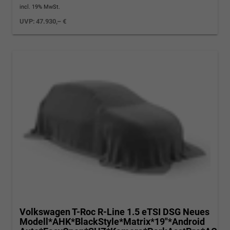
incl. 19% MwSt.
UVP:
47.930,– €
Volkswagen T-Roc
R-Line 1.5 eTSI DSG Neues
Modell*AHK*BlackStyle*Matrix*19"*Android