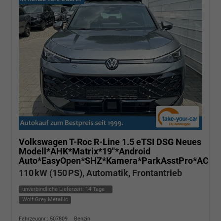
Volkswagen T-Roc
R-Line 1.5 eTSI DSG Neues
Modell*AHK*Matrix*19"*Android
Auto*EasyOpen*SHZ*Kamera*ParkAsstPro*ACC*K
110 kW (150 PS), Automatik, Frontantrieb
unverbindliche Lieferzeit:
14 Tage
Wolf Grey Metallic
Fahrzeugnr.: 507809
Benzin