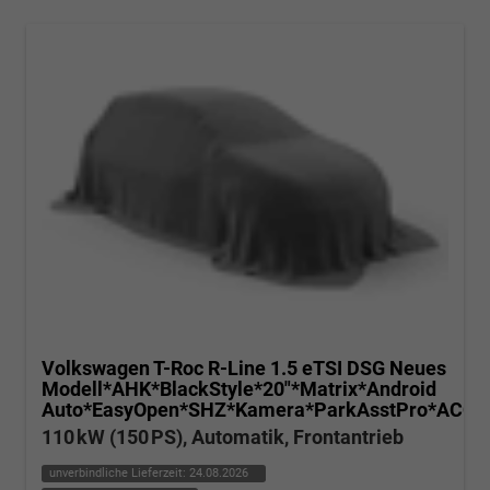
Volkswagen T-Roc
R-Line 1.5 eTSI DSG Neues
Modell*AHK*BlackStyle*20"*Matrix*Android
Auto*EasyOpen*SHZ*Kamera*ParkAsstPro*ACC*K
110 kW (150 PS), Automatik, Frontantrieb
unverbindliche Lieferzeit:
24.08.2026