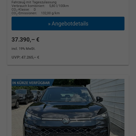
Fahrzeug mit Tageszulassung
Verbrauch kombiniert:
5,80 l/100km
CO
-Klasse:
D
2
CO
-Emissionen:
132,00 g/km
2
» Angebotdetails
37.390,– €
incl. 19% MwSt.
UVP:
47.265,– €