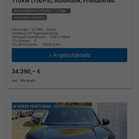
110 kW (150 PS), Automatik, Frontantrieb
unverbindliche Lieferzeit:
12 Tage
Indiumgrau Metallic
Fahrzeugnr.: 511385
Diesel
Fahrzeug mit Tageszulassung
Verbrauch kombiniert:
5,30 l/100km
CO
-Klasse:
E
2
CO
-Emissionen:
139,00 g/km
2
» Angebotdetails
34.390,– €
incl. 19% MwSt.