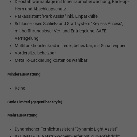
Diebstahlwarnanlage mit Innenraumüberwachung, Back-up-
Horn und Abschleppschutz
Parkassistent "Park Assist" inkl. Einparkhilfe
Schlüsselloses Schließ- und Startsystem "Keyless Access",
mit berührungsloser Ver- und Entriegelung, SAFE-
Verriegelung
Multifunktionslenkrad in Leder, beheizbar, mit Schaltwippen
Vordersitze beheizbar
Metallic-Lackierung kostenlos wählbar
Minderausstattung:
Keine
Style Limited (gegenüber Style)
Mehrausstattung:
Dynamischer Fernlichtassistent "Dynamic Light Assist"
IQ.LIGHT - LED-Matrix-Scheinwerfer mit Kurvenfahrlicht