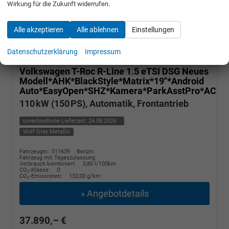
Wirkung für die Zukunft widerrufen.
Alle akzeptieren
Alle ablehnen
Einstellungen
Datenschutzerklärung
Impressum
Volkswagen T-Roc
R-Line 1.5 eTSI DSG Neues
Modell*AHK*BlackStyle*Matrix*19"*Android
Auto*EasyOpen*SHZ*Kamera*ParkAsstPro*ACC*K
110 kW (150 PS), Automatik, Frontantrieb
unverbindliche Lieferzeit:
24.08.2026
Wolf Grey Metallic
Fahrzeugnr.: 511639
Benzin
Fahrzeug mit Tageszulassung
Verbrauch kombiniert:
5,80 l/100km
CO
-Klasse:
D
2
CO
-Emissionen:
132,00 g/km
2
» Angebotdetails
37.890,– €