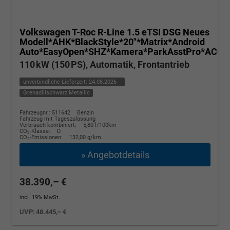
Volkswagen T-Roc
R-Line 1.5 eTSI DSG Neues
Modell*AHK*BlackStyle*20"*Matrix*Android
Auto*EasyOpen*SHZ*Kamera*ParkAsstPro*ACC*K
110 kW (150 PS), Automatik, Frontantrieb
unverbindliche Lieferzeit:
24.08.2026
Grenadillschwarz Metallic
Fahrzeugnr.: 511642
Benzin
Fahrzeug mit Tageszulassung
Verbrauch kombiniert:
5,80 l/100km
CO
-Klasse:
D
2
CO
-Emissionen:
132,00 g/km
2
» Angebotdetails
38.390,– €
incl. 19% MwSt.
UVP:
48.445,– €