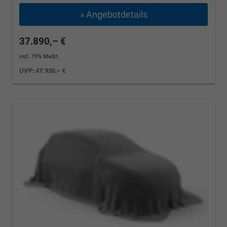
» Angebotdetails
37.890,– €
incl. 19% MwSt.
UVP:
47.930,– €