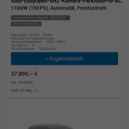
Auto*EasyOpen*SHZ*Kamera*ParkAsstPro*ACC*K
110 kW (150 PS), Automatik, Frontantrieb
unverbindliche Lieferzeit:
24.08.2026
Wolf Grey Metallic
Fahrzeugnr.: 511640
Benzin
Fahrzeug mit Tageszulassung
Verbrauch kombiniert:
5,80 l/100km
CO
-Klasse:
D
2
CO
-Emissionen:
132,00 g/km
2
» Angebotdetails
37.890,– €
incl. 19% MwSt.
UVP:
47.930,– €