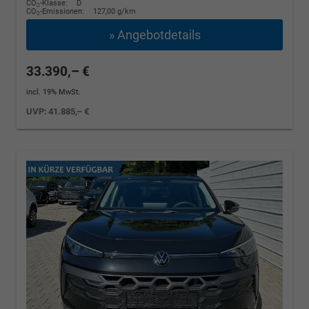
CO
-Klasse:
D
2
CO
-Emissionen:
127,00 g/km
2
» Angebotdetails
33.390,– €
incl. 19% MwSt.
UVP:
41.885,– €