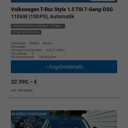
Volkswagen T-Roc
Style 1.5 TSI 7-Gang-DSG
110 kW (150 PS), Automatik
unverbindliche Lieferzeit:
14 Tage
Kings Red Metallic
Fahrzeugnr.: 508265
Benzin
Neuwagen
Verbrauch kombiniert:
6,40 l/100km
CO
-Klasse:
E
2
CO
-Emissionen:
146,00 g/km
2
» Angebotdetails
32.990,– €
incl. 19% MwSt.