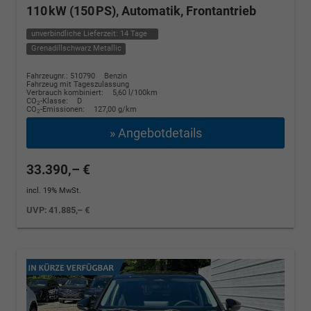
110 kW (150 PS), Automatik, Frontantrieb
unverbindliche Lieferzeit:
14 Tage
Grenadillschwarz Metallic
Fahrzeugnr.: 510790
Benzin
Fahrzeug mit Tageszulassung
Verbrauch kombiniert:
5,60 l/100km
CO
-Klasse:
D
2
CO
-Emissionen:
127,00 g/km
2
» Angebotdetails
33.390,– €
incl. 19% MwSt.
UVP:
41.885,– €