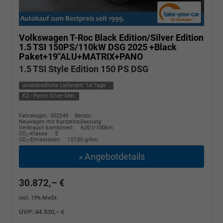
Volkswagen T-Roc
Black Edition/Silver Edition
1.5 TSI 150PS/110kW DSG 2025 +Black
Paket+19"ALU+MATRIX+PANO
1.5 TSI Style Edition 150 PS DSG
unverbindliche Lieferzeit:
14 Tage
K2 - Pyrite Silver Met.
Fahrzeugnr.: 502249
Benzin
Neuwagen mit Kurzzeitzulassung
Verbrauch kombiniert:
6,00 l/100km
CO
-Klasse:
E
2
CO
-Emissionen:
137,00 g/km
2
» Angebotdetails
30.872,– €
incl. 19% MwSt.
UVP:
44.530,– €