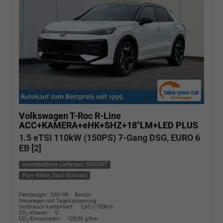
Volkswagen T-Roc
R-Line
ACC+KAMERA+eHK+SHZ+18"LM+LED PLUS
1.5 eTSI 110kW (150PS) 7-Gang DSG, EURO 6
EB [2]
unverbindliche Lieferzeit: SOFORT
Pure White, Dach Schwarz
Fahrzeugnr.: 500198
Benzin
Neuwagen mit Tageszulassung
Verbrauch kombiniert:
5,60 l/100km
CO
-Klasse:
D
2
CO
-Emissionen:
128,00 g/km
2