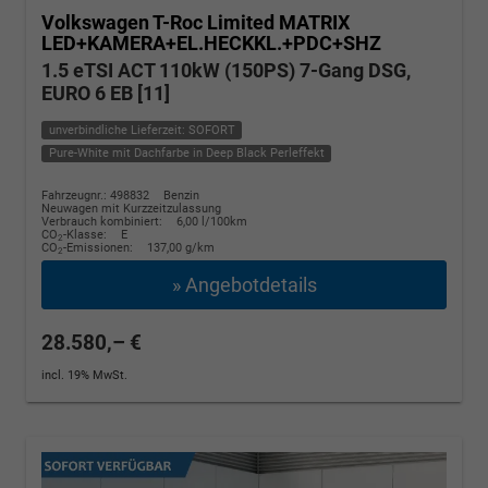
Volkswagen T-Roc
Limited MATRIX
LED+KAMERA+EL.HECKKL.+PDC+SHZ
1.5 eTSI ACT 110kW (150PS) 7-Gang DSG,
EURO 6 EB [11]
unverbindliche Lieferzeit: SOFORT
Pure-White mit Dachfarbe in Deep Black Perleffekt
Fahrzeugnr.: 498832
Benzin
Neuwagen mit Kurzzeitzulassung
Verbrauch kombiniert:
6,00 l/100km
CO
-Klasse:
E
2
CO
-Emissionen:
137,00 g/km
2
» Angebotdetails
28.580,– €
incl. 19% MwSt.