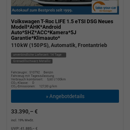
Volkswagen T-Roc
LIFE 1.5 eTSI DSG Neues
Modell*AHK*Android
Auto*SHZ*ACC*Kamera*5J
Garantie*Klimaauto*
110 kW (150 PS), Automatik, Frontantrieb
unverbindliche Lieferzeit:
14 Tage
Grenadillschwarz Metallic
Fahrzeugnr.: 510792
Benzin
Fahrzeug mit Tageszulassung
Verbrauch kombiniert:
5,60 l/100km
CO
-Klasse:
D
2
CO
-Emissionen:
127,00 g/km
2
» Angebotdetails
33.390,– €
incl. 19% MwSt.
UVP:
41.885,– €