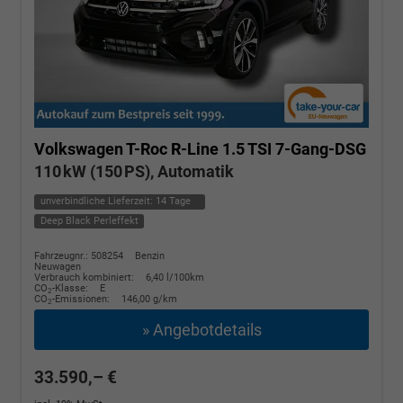
Volkswagen T-Roc
R-Line 1.5 TSI 7-Gang-DSG
110 kW (150 PS), Automatik
unverbindliche Lieferzeit:
14 Tage
Deep Black Perleffekt
Fahrzeugnr.: 508254
Benzin
Neuwagen
Verbrauch kombiniert:
6,40 l/100km
CO
-Klasse:
E
2
CO
-Emissionen:
146,00 g/km
2
» Angebotdetails
33.590,– €