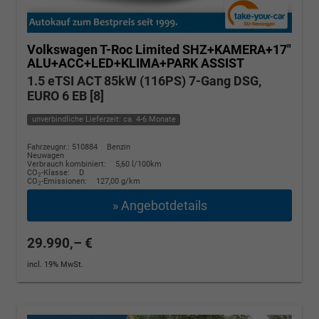
Volkswagen T-Roc
Limited SHZ+KAMERA+17"
ALU+ACC+LED+KLIMA+PARK ASSIST
1.5 eTSI ACT 85kW (116PS) 7-Gang DSG,
EURO 6 EB [8]
unverbindliche Lieferzeit: ca. 4-6 Monate
Fahrzeugnr.: 510884
Benzin
Neuwagen
Verbrauch kombiniert:
5,60 l/100km
CO
-Klasse:
D
2
CO
-Emissionen:
127,00 g/km
2
» Angebotdetails
29.990,– €
incl. 19% MwSt.