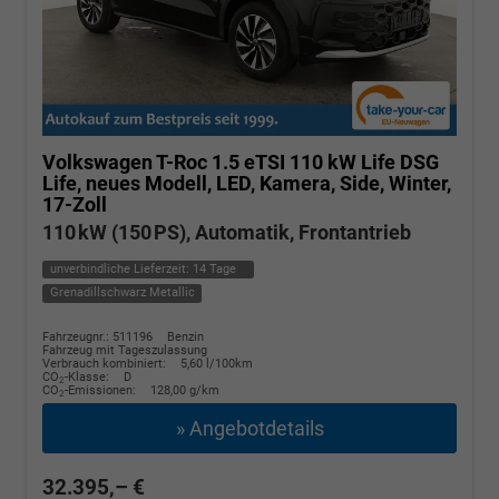
Volkswagen T-Roc
1.5 eTSI 110 kW Life DSG
Life, neues Modell, LED, Kamera, Side, Winter,
17-Zoll
110 kW (150 PS), Automatik, Frontantrieb
unverbindliche Lieferzeit:
14 Tage
Grenadillschwarz Metallic
Fahrzeugnr.: 511196
Benzin
Fahrzeug mit Tageszulassung
Verbrauch kombiniert:
5,60 l/100km
CO
-Klasse:
D
2
CO
-Emissionen:
128,00 g/km
2
» Angebotdetails
32.395,– €