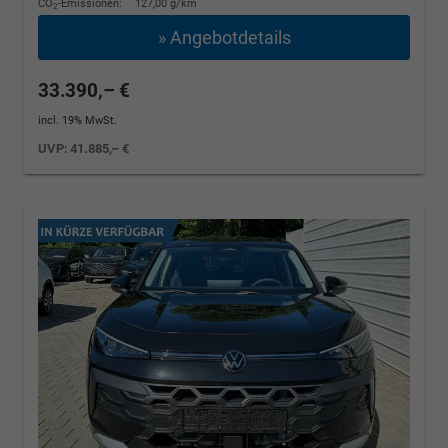
CO
-Emissionen:
127,00 g/km
2
» Angebotdetails
33.390,– €
incl. 19% MwSt.
UVP:
41.885,– €