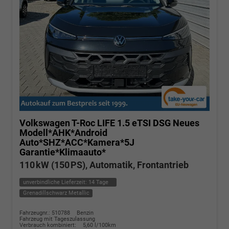
Volkswagen T-Roc
LIFE 1.5 eTSI DSG Neues
Modell*AHK*Android
Auto*SHZ*ACC*Kamera*5J
Garantie*Klimaauto*
110 kW (150 PS), Automatik, Frontantrieb
unverbindliche Lieferzeit:
14 Tage
Grenadillschwarz Metallic
Fahrzeugnr.: 510788
Benzin
Fahrzeug mit Tageszulassung
Verbrauch kombiniert:
5,60 l/100km