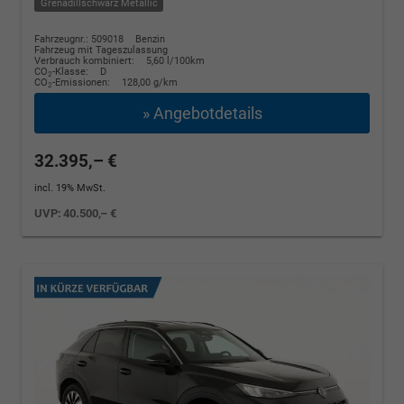
Grenadillschwarz Metallic
Fahrzeugnr.: 509018
Benzin
Fahrzeug mit Tageszulassung
Verbrauch kombiniert:
5,60 l/100km
CO
-Klasse:
D
2
CO
-Emissionen:
128,00 g/km
2
» Angebotdetails
32.395,– €
incl. 19% MwSt.
UVP:
40.500,– €