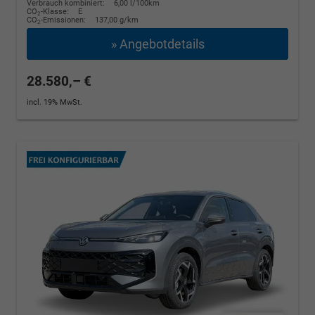
Verbrauch kombiniert:
6,00 l/100km
CO
-Klasse:
E
2
CO
-Emissionen:
137,00 g/km
2
» Angebotdetails
28.580,– €
incl. 19% MwSt.