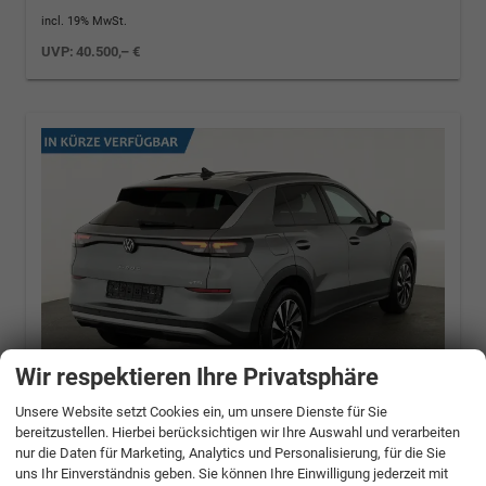
incl. 19% MwSt.
UVP:
40.500,– €
Wir respektieren Ihre Privatsphäre
Unsere Website setzt Cookies ein, um unsere Dienste für Sie
bereitzustellen. Hierbei berücksichtigen wir Ihre Auswahl und verarbeiten
Volkswagen T-Roc
1.5 eTSI 110 kW Life DSG
nur die Daten für Marketing, Analytics und Personalisierung, für die Sie
Life, neues Modell, LED, Kamera, Side, Winter,
uns Ihr Einverständnis geben. Sie können Ihre Einwilligung jederzeit mit
17-Zoll