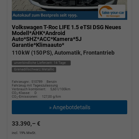
Volkswagen T-Roc
LIFE 1.5 eTSI DSG Neues
Modell*AHK*Android
Auto*SHZ*ACC*Kamera*5J
Garantie*Klimaauto*
110 kW (150 PS), Automatik, Frontantrieb
unverbindliche Lieferzeit:
14 Tage
Grenadillschwarz Metallic
Fahrzeugnr.: 510789
Benzin
Fahrzeug mit Tageszulassung
Verbrauch kombiniert:
5,60 l/100km
CO
-Klasse:
D
2
CO
-Emissionen:
127,00 g/km
2
» Angebotdetails
33.390,– €
incl. 19% MwSt.