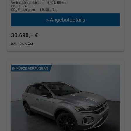
Verbrauch kombiniert:
6,40 l/100km
CO
-Klasse:
E
2
CO
-Emissionen:
146,00 g/km
2
» Angebotdetails
30.690,– €
incl. 19% MwSt.