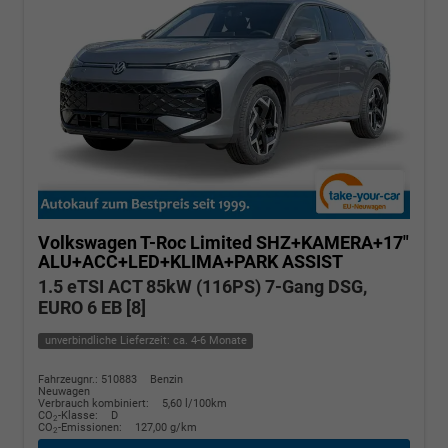
Volkswagen T-Roc
Limited SHZ+KAMERA+17"
ALU+ACC+LED+KLIMA+PARK ASSIST
1.5 eTSI ACT 85kW (116PS) 7-Gang DSG,
EURO 6 EB [8]
unverbindliche Lieferzeit: ca. 4-6 Monate
Fahrzeugnr.: 510883
Benzin
Neuwagen
Verbrauch kombiniert:
5,60 l/100km
CO
-Klasse:
D
2
CO
-Emissionen:
127,00 g/km
2