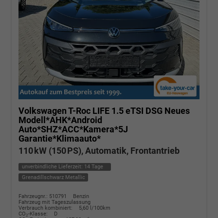
Volkswagen T-Roc
LIFE 1.5 eTSI DSG Neues
Modell*AHK*Android
Auto*SHZ*ACC*Kamera*5J
Garantie*Klimaauto*
110 kW (150 PS), Automatik, Frontantrieb
unverbindliche Lieferzeit:
14 Tage
Grenadillschwarz Metallic
Fahrzeugnr.: 510791
Benzin
Fahrzeug mit Tageszulassung
Verbrauch kombiniert:
5,60 l/100km
CO
-Klasse:
D
2