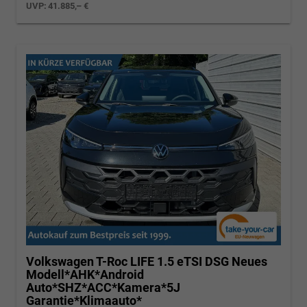
UVP:
41.885,– €
Volkswagen T-Roc
LIFE 1.5 eTSI DSG Neues
Modell*AHK*Android
Auto*SHZ*ACC*Kamera*5J
Garantie*Klimaauto*