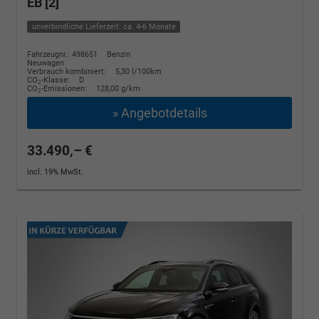
EB [2]
unverbindliche Lieferzeit: ca. 4-6 Monate
Fahrzeugnr.: 498651
Benzin
Neuwagen
Verbrauch kombiniert:
5,30 l/100km
CO
-Klasse:
D
2
CO
-Emissionen:
128,00 g/km
2
» Angebotdetails
33.490,– €
incl. 19% MwSt.