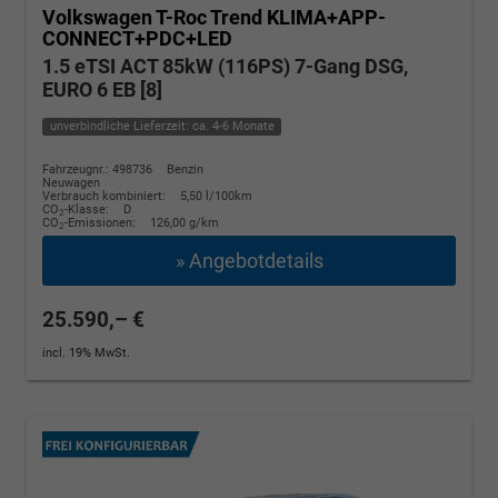
Volkswagen T-Roc
Trend KLIMA+APP-
CONNECT+PDC+LED
1.5 eTSI ACT 85kW (116PS) 7-Gang DSG,
EURO 6 EB [8]
unverbindliche Lieferzeit: ca. 4-6 Monate
Fahrzeugnr.: 498736
Benzin
Neuwagen
Verbrauch kombiniert:
5,50 l/100km
CO
-Klasse:
D
2
CO
-Emissionen:
126,00 g/km
2
» Angebotdetails
25.590,– €
incl. 19% MwSt.