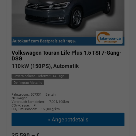
Volkswagen Touran
Life Plus 1.5 TSI 7-Gang-
DSG
110 kW (150 PS), Automatik
unverbindliche Lieferzeit:
14 Tage
Delfingrau Metallic
Fahrzeugnr.: 507331
Benzin
Neuwagen
Verbrauch kombiniert:
7,00 l/100km
CO
-Klasse:
F
2
CO
-Emissionen:
159,00 g/km
2
» Angebotdetails
35.590,– €