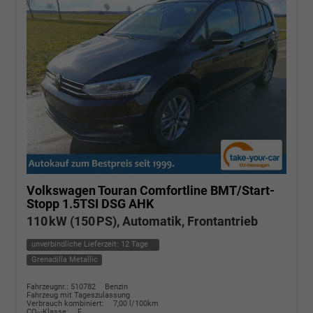
Volkswagen Touran
Comfortline BMT/Start-
Stopp 1.5TSI DSG AHK
110 kW (150 PS), Automatik, Frontantrieb
unverbindliche Lieferzeit:
12 Tage
Grenadilla Metallic
Fahrzeugnr.: 510782
Benzin
Fahrzeug mit Tageszulassung
Verbrauch kombiniert:
7,00 l/100km
CO
-Klasse:
F