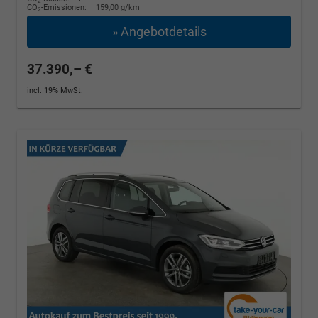
2
CO
-Emissionen:
159,00 g/km
2
» Angebotdetails
37.390,– €
incl. 19% MwSt.