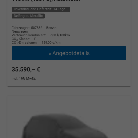
unverbindliche Lieferzeit:
14 Tage
Delfingrau Metallic
Fahrzeugnr.: 507332
Benzin
Neuwagen
Verbrauch kombiniert:
7,00 l/100km
CO
-Klasse:
F
2
CO
-Emissionen:
159,00 g/km
2
» Angebotdetails
35.590,– €
incl. 19% MwSt.