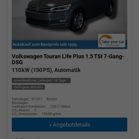
Volkswagen Touran
Life Plus 1.5 TSI 7-Gang-
DSG
110 kW (150 PS), Automatik
unverbindliche Lieferzeit:
14 Tage
Delfingrau Metallic
Fahrzeugnr.: 511511
Benzin
Neuwagen
Verbrauch kombiniert:
7,00 l/100km
CO
-Klasse:
F
2
CO
-Emissionen:
159,00 g/km
2
» Angebotdetails