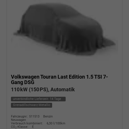
Volkswagen Touran
Last Edition 1.5 TSI 7-
Gang DSG
110 kW (150 PS), Automatik
unverbindliche Lieferzeit:
14 Tage
Grenadillschwarz Metallic
Fahrzeugnr.: 511513
Benzin
Neuwagen
Verbrauch kombiniert:
6,30 l/100km
CO
-Klasse:
E
2