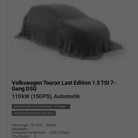
Volkswagen Touran
Last Edition 1.5 TSI 7-
Gang DSG
110 kW (150 PS), Automatik
unverbindliche Lieferzeit:
14 Tage
Grenadillschwarz Metallic
Fahrzeugnr.: 511518
Benzin
Neuwagen
Verbrauch kombiniert:
6,30 l/100km
CO
-Klasse:
E
2