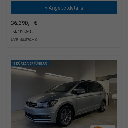
» Angebotdetails
36.390,– €
incl. 19% MwSt.
UVP:
48.570,– €