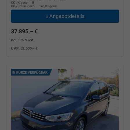
CO
-Klasse:
E
2
CO
-Emissionen:
146,00 g/km
2
» Angebotdetails
37.895,– €
incl. 19% MwSt.
UVP:
52.500,– €