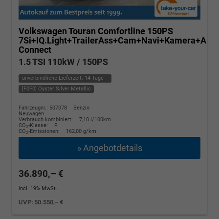
Volkswagen Touran
Comfortline 150PS
7Si+IQ.Light+TrailerAss+Cam+Navi+Kamera+Ala
Connect
1.5 TSI 110kW / 150PS
unverbindliche Lieferzeit:
14 Tage
[F0F0] Oyster Silver Metallic
Fahrzeugnr.: 507078
Benzin
Neuwagen
Verbrauch kombiniert:
7,10 l/100km
CO
-Klasse:
F
2
CO
-Emissionen:
162,00 g/km
2
» Angebotdetails
36.890,– €
incl. 19% MwSt.
UVP:
50.550,– €