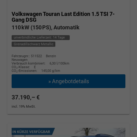
Volkswagen Touran
Last Edition 1.5 TSI 7-
Gang DSG
110 kW (150 PS), Automatik
unverbindliche Lieferzeit:
14 Tage
Grenadillschwarz Metallic
Fahrzeugnr.: 511522
Benzin
Neuwagen
Verbrauch kombiniert:
6,30 l/100km
CO
-Klasse:
E
2
CO
-Emissionen:
145,00 g/km
2
» Angebotdetails
37.190,– €
incl. 19% MwSt.