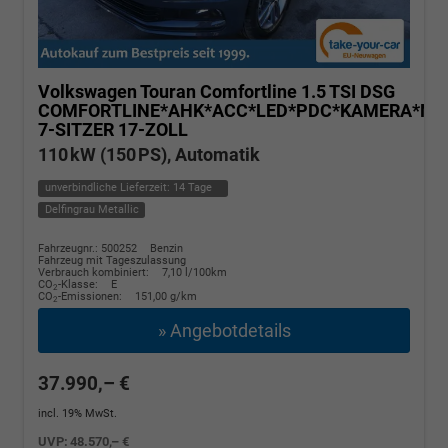
Volkswagen Touran
Comfortline 1.5 TSI DSG
COMFORTLINE*AHK*ACC*LED*PDC*KAMERA*NAV
7-SITZER 17-ZOLL
110 kW (150 PS), Automatik
unverbindliche Lieferzeit:
14 Tage
Delfingrau Metallic
Fahrzeugnr.: 500252
Benzin
Fahrzeug mit Tageszulassung
Verbrauch kombiniert:
7,10 l/100km
CO
-Klasse:
E
2
CO
-Emissionen:
151,00 g/km
2
» Angebotdetails
37.990,– €
incl. 19% MwSt.
UVP:
48.570,– €