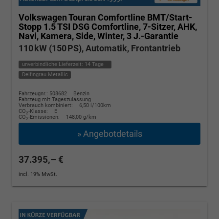
Volkswagen Touran
Comfortline BMT/Start-
Stopp 1.5 TSI DSG Comfortline, 7-Sitzer, AHK,
Navi, Kamera, Side, Winter, 3 J.-Garantie
110 kW (150 PS), Automatik, Frontantrieb
unverbindliche Lieferzeit:
14 Tage
Delfingrau Metallic
Fahrzeugnr.: 508682
Benzin
Fahrzeug mit Tageszulassung
Verbrauch kombiniert:
6,50 l/100km
CO
-Klasse:
E
2
CO
-Emissionen:
148,00 g/km
2
» Angebotdetails
37.395,– €
incl. 19% MwSt.