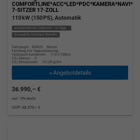
COMFORTLINE*ACC*LED*PDC*KAMERA*NAVI*SH
7-SITZER 17-ZOLL
110 kW (150 PS), Automatik
unverbindliche Lieferzeit:
14 Tage
Grenadilla Schwarz Metallic
Fahrzeugnr.: 504923
Benzin
Fahrzeug mit Tageszulassung
Verbrauch kombiniert:
7,10 l/100km
CO
-Klasse:
E
2
CO
-Emissionen:
151,00 g/km
2
» Angebotdetails
36.990,– €
incl. 19% MwSt.
UVP:
48.570,– €