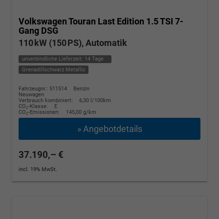
Volkswagen Touran
Last Edition 1.5 TSI 7-
Gang DSG
110 kW (150 PS), Automatik
unverbindliche Lieferzeit:
14 Tage
Grenadillschwarz Metallic
Fahrzeugnr.: 511514
Benzin
Neuwagen
Verbrauch kombiniert:
6,30 l/100km
CO
-Klasse:
E
2
CO
-Emissionen:
145,00 g/km
2
» Angebotdetails
37.190,– €
incl. 19% MwSt.