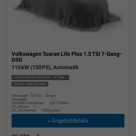
Volkswagen Touran
Life Plus 1.5 TSI 7-Gang-
DSG
110 kW (150 PS), Automatik
unverbindliche Lieferzeit:
14 Tage
Atlantic Blau Metallic
Fahrzeugnr.: 507333
Benzin
Neuwagen
Verbrauch kombiniert:
7,00 l/100km
CO
-Klasse:
F
2
CO
-Emissionen:
159,00 g/km
2
» Angebotdetails