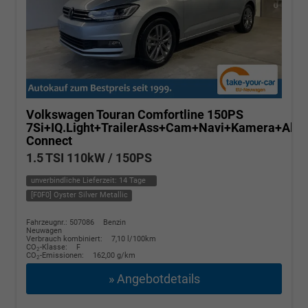
Volkswagen Touran
Comfortline 150PS
7Si+IQ.Light+TrailerAss+Cam+Navi+Kamera+Ala
Connect
1.5 TSI 110kW / 150PS
unverbindliche Lieferzeit:
14 Tage
[F0F0] Oyster Silver Metallic
Fahrzeugnr.: 507086
Benzin
Neuwagen
Verbrauch kombiniert:
7,10 l/100km
CO
-Klasse:
F
2
CO
-Emissionen:
162,00 g/km
2
» Angebotdetails