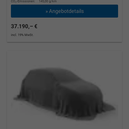
CO
-Emissionen:
145,00 g/km
2
» Angebotdetails
37.190,– €
incl. 19% MwSt.