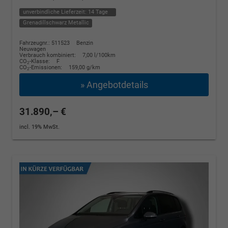
unverbindliche Lieferzeit:
14 Tage
Grenadillschwarz Metallic
Fahrzeugnr.: 511523
Benzin
Neuwagen
Verbrauch kombiniert:
7,00 l/100km
CO
-Klasse:
F
2
CO
-Emissionen:
159,00 g/km
2
» Angebotdetails
31.890,– €
incl. 19% MwSt.