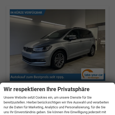
Volkswagen Touran
Comfortline 150PS
Wir respektieren Ihre Privatsphäre
7Si+IQ.Light+TrailerAss+Cam+Navi+Kamera+Ala
Connect
Unsere Website setzt Cookies ein, um unsere Dienste für Sie
bereitzustellen. Hierbei berücksichtigen wir Ihre Auswahl und verarbeiten
1.5 TSI 110kW / 150PS
nur die Daten für Marketing, Analytics und Personalisierung, für die Sie
uns Ihr Einverständnis geben. Sie können Ihre Einwilligung jederzeit mit
unverbindliche Lieferzeit:
14 Tage