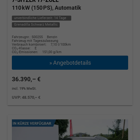
110 kW (150 PS), Automatik
unverbindliche Lieferzeit:
14 Tage
Grenadilla Schwarz Metallic
Fahrzeugnr.: 500255
Benzin
Fahrzeug mit Tageszulassung
Verbrauch kombiniert:
7,10 l/100km
CO
-Klasse:
E
2
CO
-Emissionen:
151,00 g/km
2
» Angebotdetails
36.390,– €
incl. 19% MwSt.
UVP:
48.570,– €