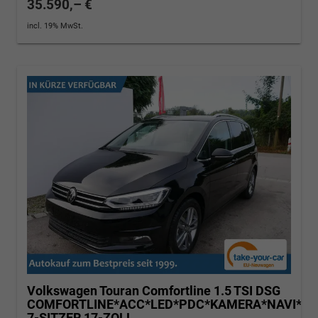
35.590,– €
incl. 19% MwSt.
Volkswagen Touran
Comfortline 1.5 TSI DSG
COMFORTLINE*ACC*LED*PDC*KAMERA*NAVI*SH
7-SITZER 17-ZOLL