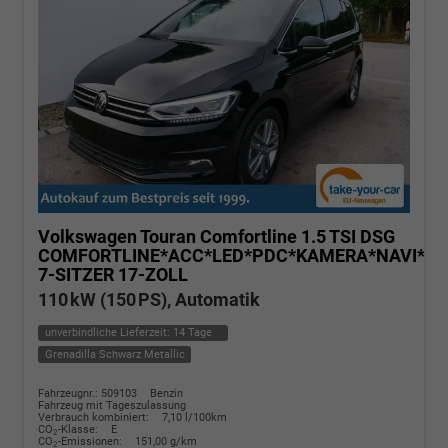
Volkswagen Touran
Comfortline 1.5 TSI DSG
COMFORTLINE*ACC*LED*PDC*KAMERA*NAVI*SH
7-SITZER 17-ZOLL
110 kW (150 PS), Automatik
unverbindliche Lieferzeit:
14 Tage
Grenadilla Schwarz Metallic
Fahrzeugnr.: 509103
Benzin
Fahrzeug mit Tageszulassung
Verbrauch kombiniert:
7,10 l/100km
CO
-Klasse:
E
2
CO
-Emissionen:
151,00 g/km
2