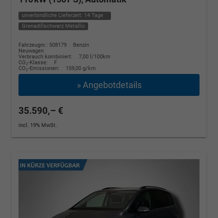
unverbindliche Lieferzeit:
14 Tage
Grenadillschwarz Metallic
Fahrzeugnr.: 508179
Benzin
Neuwagen
Verbrauch kombiniert:
7,00 l/100km
CO
-Klasse:
F
2
CO
-Emissionen:
159,00 g/km
2
» Angebotdetails
35.590,– €
incl. 19% MwSt.