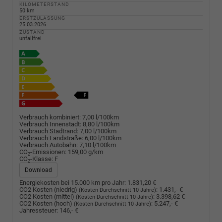
KILOMETERSTAND
50 km
ERSTZULASSUNG
25.03.2026
ZUSTAND
unfallfrei
Verbrauch kombiniert:
7,00 l/100km
Verbrauch Innenstadt:
8,80 l/100km
Verbrauch Stadtrand:
7,00 l/100km
Verbrauch Landstraße:
6,00 l/100km
Verbrauch Autobahn:
7,10 l/100km
CO
-Emissionen:
159,00 g/km
2
CO
-Klasse:
F
2
Download
Energiekosten bei 15.000 km pro Jahr:
1.831,20 €
CO2 Kosten (niedrig)
:
1.431,- €
(Kosten Durchschnitt 10 Jahre)
CO2 Kosten (mittel)
:
3.398,62 €
(Kosten Durchschnitt 10 Jahre)
CO2 Kosten (hoch)
:
5.247,- €
(Kosten Durchschnitt 10 Jahre)
Jahressteuer:
146,- €