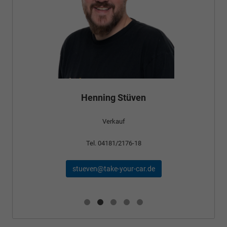
Henning Stüven
Verkauf
Tel. 04181/2176-18
stueven@take-your-car.de