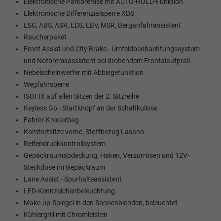
Elektronische Parkbremse mit AUTO-HOLD-Funktion
Elektronische Differenzialsperre XDS
ESC, ABS, ASR, EDS, EBV, MSR, Berganfahrassistent
Raucherpaket
Front Assist und City Brake - Umfeldbeobachtungssystem
und Notbremsassistent bei drohendem Frontalaufprall
Nebelscheinwerfer mit Abbiegefunktion
Wegfahrsperre
ISOFIX auf allen Sitzen der 2. Sitzreihe
Keyless Go - Startknopf an der Schaltkulisse
Fahrer-Knieairbag
Komfortsitze vorne, Stoffbezug Lasano
Reifendruckkontrollsystem
Gepäckraumabdeckung, Haken, Verzurrösen und 12V-
Steckdose im Gepäckraum
Lane Assist - Spurhalteassistent
LED-Kennzeichenbeleuchtung
Make-up-Spiegel in den Sonnenblenden, beleuchtet
Kühlergrill mit Chromleisten