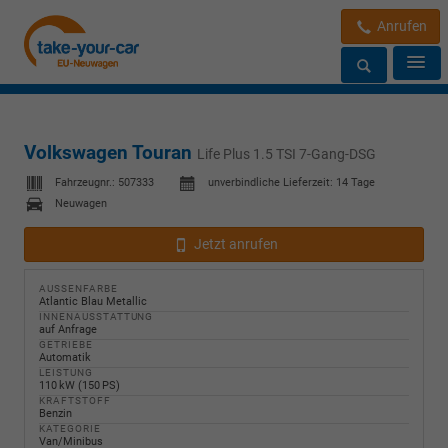
Anrufen
Volkswagen Touran
Life Plus 1.5 TSI 7-Gang-DSG
Fahrzeugnr.:
507333
unverbindliche Lieferzeit:
14 Tage
Neuwagen
Jetzt anrufen
AUSSENFARBE
Atlantic Blau Metallic
INNENAUSSTATTUNG
auf Anfrage
GETRIEBE
Automatik
LEISTUNG
110 kW (150 PS)
KRAFTSTOFF
Benzin
KATEGORIE
Van/Minibus