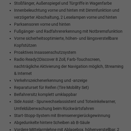
Stoßfänger, Außenspiegel und Türgriffe in Wagenfarbe
Innenbeleuchtung vorne und hinten mit Dimmfunktion und
verzögerter Abschaltung, 2 Leselampen vorne und hinten
Parksensoren vorne und hinten
Fußgänger- und Radfahrererkennung mit Notbremsfunktion
Vorne sicherheitsoptimierte, höhen- und längsverstellbare
Kopfstützen
Proaktives Insassenschutzsystem
Radio Ready2Discover 8 Zoll, Farb-Touchscreen,
nachträgliche Aktivierung der Navigation möglich, Streaming
& Internet
Verkehrszeichenerkennung und -anzeige
Reparaturset für Reifen (Tire Mobility Set)
Beifahrersitz komplett umklappbar
Side Assist - Spurwechselassistent und Totwinkelwarner,
Umfeldüberwachung beim Rückwärtsfahren
Start-Stopp-System mit Bremsenergierückgewinnung
Abgedunkelte hintere Scheiben ab B-Säule
Vordere Mittelarmlehne mit Ablagebox, höhenverstellbar, 2