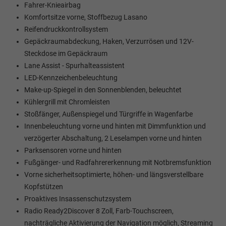
Fahrer-Knieairbag
Komfortsitze vorne, Stoffbezug Lasano
Reifendruckkontrollsystem
Gepäckraumabdeckung, Haken, Verzurrösen und 12V-
Steckdose im Gepäckraum
Lane Assist - Spurhalteassistent
LED-Kennzeichenbeleuchtung
Make-up-Spiegel in den Sonnenblenden, beleuchtet
Kühlergrill mit Chromleisten
Stoßfänger, Außenspiegel und Türgriffe in Wagenfarbe
Innenbeleuchtung vorne und hinten mit Dimmfunktion und
verzögerter Abschaltung, 2 Leselampen vorne und hinten
Parksensoren vorne und hinten
Fußgänger- und Radfahrererkennung mit Notbremsfunktion
Vorne sicherheitsoptimierte, höhen- und längsverstellbare
Kopfstützen
Proaktives Insassenschutzsystem
Radio Ready2Discover 8 Zoll, Farb-Touchscreen,
nachträgliche Aktivierung der Navigation möglich, Streaming