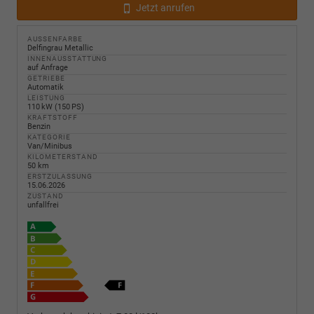
Jetzt anrufen
AUSSENFARBE
Delfingrau Metallic
INNENAUSSTATTUNG
auf Anfrage
GETRIEBE
Automatik
LEISTUNG
110 kW (150 PS)
KRAFTSTOFF
Benzin
KATEGORIE
Van/Minibus
KILOMETERSTAND
50 km
ERSTZULASSUNG
15.06.2026
ZUSTAND
unfallfrei