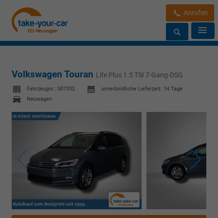
Anrufen
Volkswagen Touran
Life Plus 1.5 TSI 7-Gang-DSG
Fahrzeugnr.:
507332
unverbindliche Lieferzeit:
14 Tage
Neuwagen