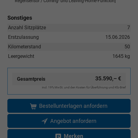
Regensensor / Coming- und Leaving-Home-Funktion]
Sonstiges
Anzahl Sitzplätze
7
Erstzulassung
15.06.2026
Kilometerstand
50
Leergewicht
1645 kg
35.590,– €
Gesamtpreis
incl. 19% MwSt. und den Kosten für Überführung und Kfz-Brief
Bestellunterlagen anfordern
Angebot anfordern
Merken