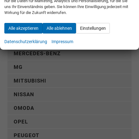
nur die Daten für Marketing, Analytics und Personalisierung, für die Sie
uns Ihr Einverständnis geben. Sie können Ihre Einwilligung jederzeit mit
HYUNDAI
Wirkung für die Zukunft widerrufen.
KGM
Alle akzeptieren
Alle ablehnen
Einstellungen
KIA
Datenschutzerklärung
Impressum
MERCEDES-BENZ
MG
MITSUBISHI
NISSAN
OMODA
OPEL
PEUGEOT