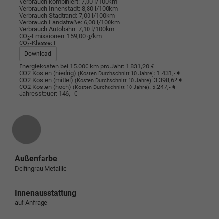
Verbrauch kombiniert:
7,00 l/100km
Verbrauch Innenstadt:
8,80 l/100km
Verbrauch Stadtrand:
7,00 l/100km
Verbrauch Landstraße:
6,00 l/100km
Verbrauch Autobahn:
7,10 l/100km
CO
-Emissionen:
159,00 g/km
2
CO
-Klasse:
F
2
Download
Energiekosten bei 15.000 km pro Jahr:
1.831,20 €
CO2 Kosten (niedrig)
:
1.431,- €
(Kosten Durchschnitt 10 Jahre)
CO2 Kosten (mittel)
:
3.398,62 €
(Kosten Durchschnitt 10 Jahre)
CO2 Kosten (hoch)
:
5.247,- €
(Kosten Durchschnitt 10 Jahre)
Jahressteuer:
146,- €
Außenfarbe
Delfingrau Metallic
Innenausstattung
auf Anfrage