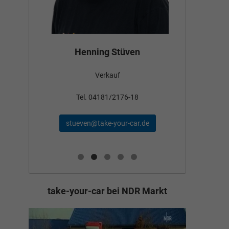
Bün
Henning Stüven
Verkauf
nden
Tel
Tel. 04181/2176-18
schae
stueven@take-your-car.de
de
take-your-car bei NDR Markt