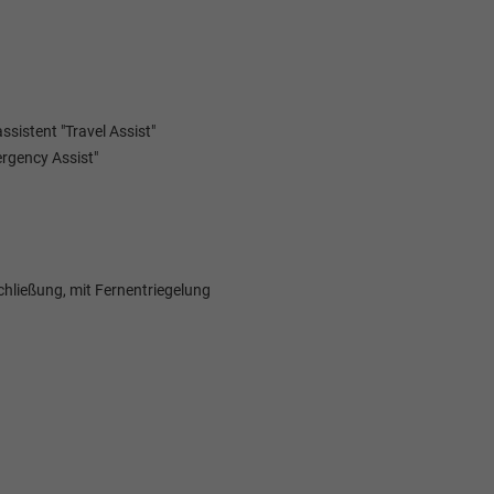
sistent "Travel Assist"
ergency Assist"
hließung, mit Fernentriegelung