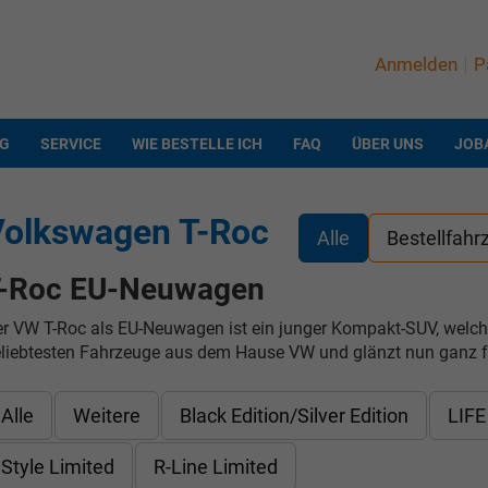
Anmelden
P
NG
SERVICE
WIE BESTELLE ICH
FAQ
ÜBER UNS
JOB
Volkswagen T-Roc
Alle
Bestellfahr
-Roc EU-Neuwagen
r VW T-Roc als EU-Neuwagen ist ein junger Kompakt-SUV, welcher 
liebtesten Fahrzeuge aus dem Hause VW und glänzt nun ganz fri
Alle
Weitere
Black Edition/Silver Edition
LIFE
Style Limited
R-Line Limited