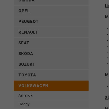
OMODA
Li
OPEL
Me
PEUGEOT
RENAULT
SEAT
SKODA
SUZUKI
Mi
TOYOTA
VOLKSWAGEN
Amarok
St
Caddy
Me