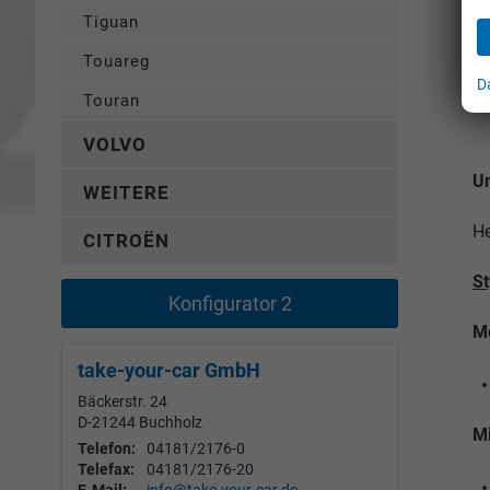
Tiguan
Touareg
Di
D
Touran
VOLVO
Un
WEITERE
He
CITROËN
St
Konfigurator 2
Me
take-your-car GmbH
Bäckerstr. 24
D-21244
Buchholz
Mi
Telefon:
04181/2176-0
Telefax:
04181/2176-20