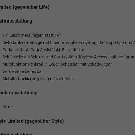
mited (gegenüber Life)
hrausstattung:
17" Leichtmetallfelgen statt 16"
Diebstahlwarnanlage mit Innenraumüberwachung, Back-up-Horn und 
Parkassistent "Park Assist" inkl. Einparkhilfe
Schlüsselloses Schließ- und Startsystem "Keyless Access", mit berührun
Multifunktionslenkrad in Leder, beheizbar, mit Schaltwippen
Vordersitze beheizbar
Metallic-Lackierung kostenlos wählbar
nderausstattung:
Keine
yle Limited (gegenüber Style)
hrausstattung: