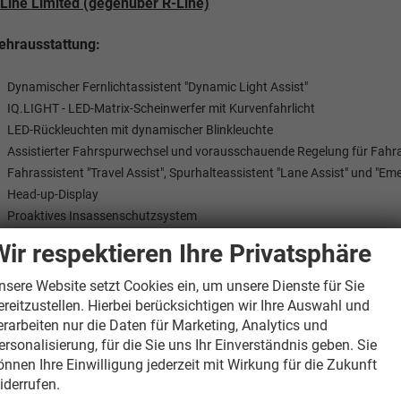
Line Limited (gegenüber R-Line)
hrausstattung:
Dynamischer Fernlichtassistent "Dynamic Light Assist"
IQ.LIGHT - LED-Matrix-Scheinwerfer mit Kurvenfahrlicht
LED-Rückleuchten mit dynamischer Blinkleuchte
Assistierter Fahrspurwechsel und vorausschauende Regelung für Fahras
Fahrassistent "Travel Assist", Spurhalteassistent "Lane Assist" und "Em
Head-up-Display
Proaktives Insassenschutzsystem
Umgebungsansicht "Area View" inkl. Rückfahrkamera "Rear View"
Wir respektieren Ihre Privatsphäre
Stauassistent
"Easy Open & Close" - Heckklappe mit sensorgesteuerter Öffnung und Sc
nsere Website setzt Cookies ein, um unsere Dienste für Sie
Metallic-Lackierung kostenlos wählbar
ereitzustellen. Hierbei berücksichtigen wir Ihre Auswahl und
erarbeiten nur die Daten für Marketing, Analytics und
nderausstattung:
ersonalisierung, für die Sie uns Ihr Einverständnis geben. Sie
önnen Ihre Einwilligung jederzeit mit Wirkung für die Zukunft
iderrufen.
Keine