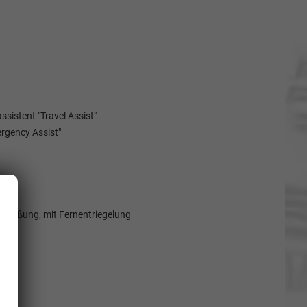
sistent "Travel Assist"
ergency Assist"
hließung, mit Fernentriegelung