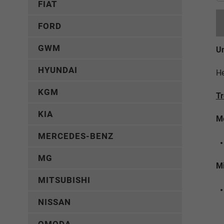
FIAT
FORD
GWM
Un
HYUNDAI
He
KGM
T
KIA
Me
MERCEDES-BENZ
MG
Mi
MITSUBISHI
NISSAN