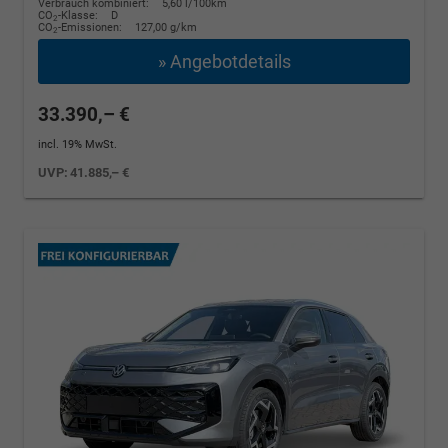
Verbrauch kombiniert:
5,60 l/100km
CO
-Klasse:
D
2
CO
-Emissionen:
127,00 g/km
2
» Angebotdetails
33.390,– €
incl. 19% MwSt.
UVP:
41.885,– €