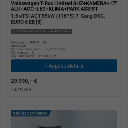
Volkswagen T-Roc
Limited SHZ+KAMERA+17"
ALU+ACC+LED+KLIMA+PARK ASSIST
1.5 eTSI ACT 85kW (116PS) 7-Gang DSG,
EURO 6 EB [8]
unverbindliche Lieferzeit: ca. 4-6 Monate
Fahrzeugnr.: 510884
Benzin
Neuwagen
Verbrauch kombiniert:
5,60 l/100km
CO
-Klasse:
D
2
CO
-Emissionen:
127,00 g/km
2
» Angebotdetails
29.990,– €
incl. 19% MwSt.