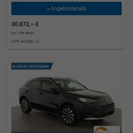
» Angebotdetails
30.872,– €
incl. 19% MwSt.
UVP:
44.530,– €