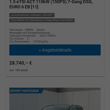
1.5 eTSI ACT 110kW (150PS) 7-Gang DSG,
EURO 6 EB [11]
unverbindliche Lieferzeit: SOFORT
Pure-White mit Dachfarbe in Deep Black Perleffekt
Fahrzeugnr.: 498832
Benzin
Neuwagen mit Kurzzeitzulassung
Verbrauch kombiniert:
6,00 l/100km
CO
-Klasse:
E
2
CO
-Emissionen:
137,00 g/km
2
» Angebotdetails
28.740,– €
incl. 19% MwSt.