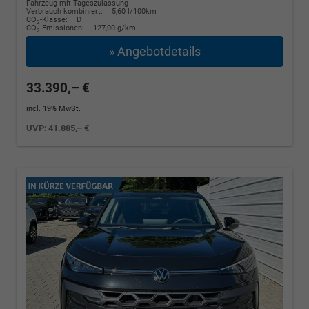
Fahrzeug mit Tageszulassung
Verbrauch kombiniert:
5,60 l/100km
CO
-Klasse:
D
2
CO
-Emissionen:
127,00 g/km
2
» Angebotdetails
33.390,– €
incl. 19% MwSt.
UVP:
41.885,– €