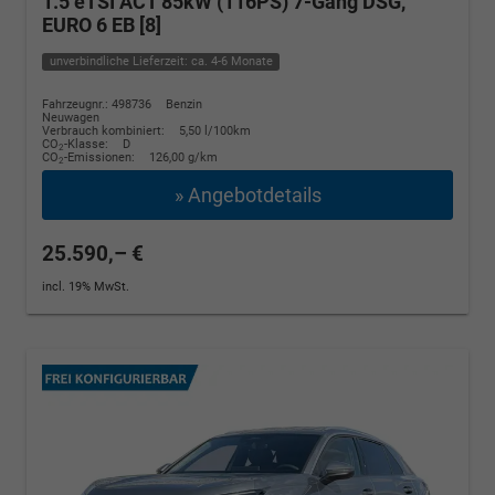
1.5 eTSI ACT 85kW (116PS) 7-Gang DSG,
EURO 6 EB [8]
unverbindliche Lieferzeit: ca. 4-6 Monate
Fahrzeugnr.: 498736
Benzin
Neuwagen
Verbrauch kombiniert:
5,50 l/100km
CO
-Klasse:
D
2
CO
-Emissionen:
126,00 g/km
2
» Angebotdetails
25.590,– €
incl. 19% MwSt.