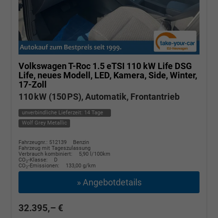
Volkswagen T-Roc
1.5 eTSI 110 kW Life DSG
Life, neues Modell, LED, Kamera, Side, Winter,
17-Zoll
110 kW (150 PS), Automatik, Frontantrieb
unverbindliche Lieferzeit:
14 Tage
Wolf Grey Metallic
Fahrzeugnr.: 512139
Benzin
Fahrzeug mit Tageszulassung
Verbrauch kombiniert:
5,90 l/100km
CO
-Klasse:
D
2
CO
-Emissionen:
133,00 g/km
2
» Angebotdetails
32.395,– €