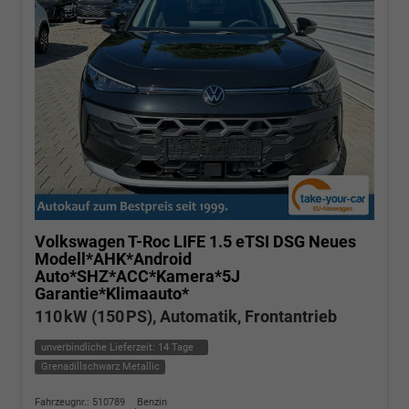
Volkswagen T-Roc
LIFE 1.5 eTSI DSG Neues
Modell*AHK*Android
Auto*SHZ*ACC*Kamera*5J
Garantie*Klimaauto*
110 kW (150 PS), Automatik, Frontantrieb
unverbindliche Lieferzeit:
14 Tage
Grenadillschwarz Metallic
Fahrzeugnr.: 510789
Benzin