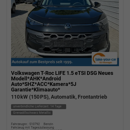
Volkswagen T-Roc
LIFE 1.5 eTSI DSG Neues
Modell*AHK*Android
Auto*SHZ*ACC*Kamera*5J
Garantie*Klimaauto*
110 kW (150 PS), Automatik, Frontantrieb
unverbindliche Lieferzeit:
14 Tage
Grenadillschwarz Metallic
Fahrzeugnr.: 510792
Benzin
Fahrzeug mit Tageszulassung