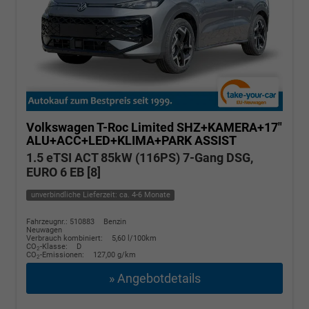
Volkswagen T-Roc
Limited SHZ+KAMERA+17"
ALU+ACC+LED+KLIMA+PARK ASSIST
1.5 eTSI ACT 85kW (116PS) 7-Gang DSG,
EURO 6 EB [8]
unverbindliche Lieferzeit: ca. 4-6 Monate
Fahrzeugnr.: 510883
Benzin
Neuwagen
Verbrauch kombiniert:
5,60 l/100km
CO
-Klasse:
D
2
CO
-Emissionen:
127,00 g/km
2
» Angebotdetails