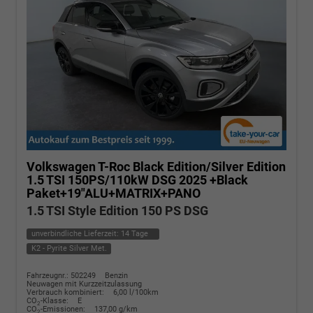
Volkswagen T-Roc
Black Edition/Silver Edition
1.5 TSI 150PS/110kW DSG 2025 +Black
Paket+19"ALU+MATRIX+PANO
1.5 TSI Style Edition 150 PS DSG
unverbindliche Lieferzeit:
14 Tage
K2 - Pyrite Silver Met.
Fahrzeugnr.: 502249
Benzin
Neuwagen mit Kurzzeitzulassung
Verbrauch kombiniert:
6,00 l/100km
CO
-Klasse:
E
2
CO
-Emissionen:
137,00 g/km
2