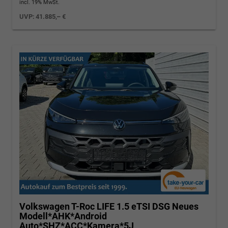
incl. 19% MwSt.
UVP:
41.885,– €
Volkswagen T-Roc
LIFE 1.5 eTSI DSG Neues
Modell*AHK*Android
Auto*SHZ*ACC*Kamera*5J