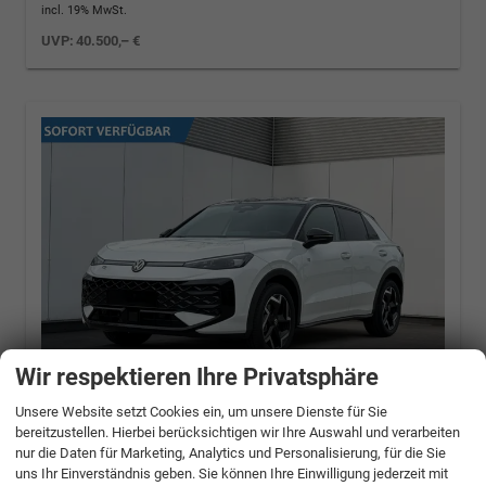
incl. 19% MwSt.
UVP:
40.500,– €
Wir respektieren Ihre Privatsphäre
Unsere Website setzt Cookies ein, um unsere Dienste für Sie
bereitzustellen. Hierbei berücksichtigen wir Ihre Auswahl und verarbeiten
Volkswagen T-Roc
R-Line
nur die Daten für Marketing, Analytics und Personalisierung, für die Sie
ACC+KAMERA+eHK+SHZ+18"LM+LED PLUS
uns Ihr Einverständnis geben. Sie können Ihre Einwilligung jederzeit mit