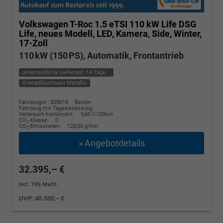
Volkswagen T-Roc
1.5 eTSI 110 kW Life DSG
Life, neues Modell, LED, Kamera, Side, Winter,
17-Zoll
110 kW (150 PS), Automatik, Frontantrieb
unverbindliche Lieferzeit:
14 Tage
Grenadillschwarz Metallic
Fahrzeugnr.: 509018
Benzin
Fahrzeug mit Tageszulassung
Verbrauch kombiniert:
5,60 l/100km
CO
-Klasse:
D
2
CO
-Emissionen:
128,00 g/km
2
» Angebotdetails
32.395,– €
incl. 19% MwSt.
UVP:
40.500,– €