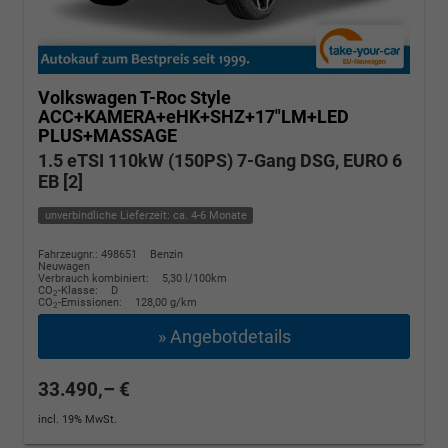
Volkswagen T-Roc
Style
ACC+KAMERA+eHK+SHZ+17"LM+LED
PLUS+MASSAGE
1.5 eTSI 110kW (150PS) 7-Gang DSG, EURO 6
EB [2]
unverbindliche Lieferzeit: ca. 4-6 Monate
Fahrzeugnr.: 498651
Benzin
Neuwagen
Verbrauch kombiniert:
5,30 l/100km
CO
-Klasse:
D
2
CO
-Emissionen:
128,00 g/km
2
» Angebotdetails
33.490,– €
incl. 19% MwSt.