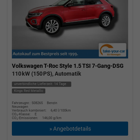
Volkswagen T-Roc
Style 1.5 TSI 7-Gang-DSG
110 kW (150 PS), Automatik
unverbindliche Lieferzeit:
14 Tage
Kings Red Metallic
Fahrzeugnr.: 508265
Benzin
Neuwagen
Verbrauch kombiniert:
6,40 l/100km
CO
-Klasse:
E
2
CO
-Emissionen:
146,00 g/km
2
» Angebotdetails