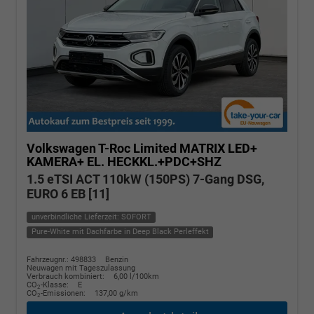
Volkswagen T-Roc
Limited MATRIX LED+
KAMERA+ EL. HECKKL.+PDC+SHZ
1.5 eTSI ACT 110kW (150PS) 7-Gang DSG,
EURO 6 EB [11]
unverbindliche Lieferzeit: SOFORT
Pure-White mit Dachfarbe in Deep Black Perleffekt
Fahrzeugnr.: 498833
Benzin
Neuwagen mit Tageszulassung
Verbrauch kombiniert:
6,00 l/100km
CO
-Klasse:
E
2
CO
-Emissionen:
137,00 g/km
2