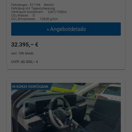
Fahrzeugnr.: 511196
Benzin
Fahrzeug mit Tageszulassung
Verbrauch kombiniert:
5,60 l/100km
CO
-Klasse:
D
2
CO
-Emissionen:
128,00 g/km
2
» Angebotdetails
32.395,– €
incl. 19% MwSt.
UVP:
40.500,– €