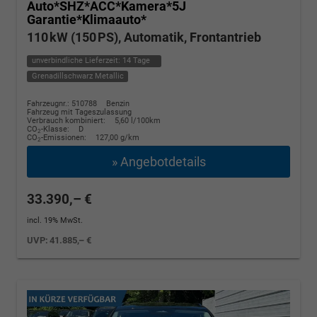
Auto*SHZ*ACC*Kamera*5J
Garantie*Klimaauto*
110 kW (150 PS), Automatik, Frontantrieb
unverbindliche Lieferzeit:
14 Tage
Grenadillschwarz Metallic
Fahrzeugnr.: 510788
Benzin
Fahrzeug mit Tageszulassung
Verbrauch kombiniert:
5,60 l/100km
CO
-Klasse:
D
2
CO
-Emissionen:
127,00 g/km
2
» Angebotdetails
33.390,– €
incl. 19% MwSt.
UVP:
41.885,– €