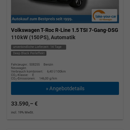
Volkswagen T-Roc
R-Line 1.5 TSI 7-Gang-DSG
110 kW (150 PS), Automatik
unverbindliche Lieferzeit:
14 Tage
Deep Black Perleffekt
Fahrzeugnr.: 508255
Benzin
Neuwagen
Verbrauch kombiniert:
6,40 l/100km
CO
-Klasse:
E
2
CO
-Emissionen:
146,00 g/km
2
» Angebotdetails
33.590,– €
incl. 19% MwSt.