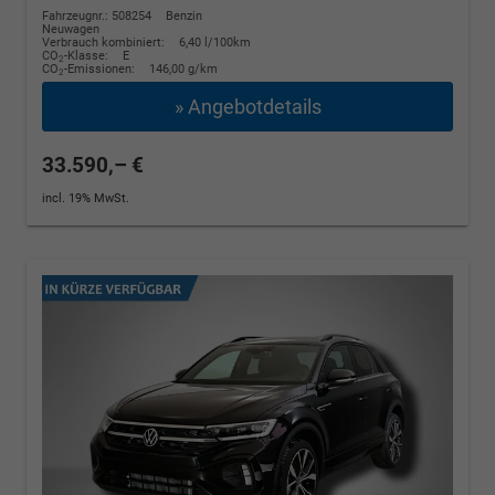
Fahrzeugnr.: 508254
Benzin
Neuwagen
Verbrauch kombiniert:
6,40 l/100km
CO
-Klasse:
E
2
CO
-Emissionen:
146,00 g/km
2
» Angebotdetails
33.590,– €
incl. 19% MwSt.