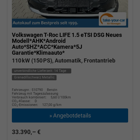
Volkswagen T-Roc
LIFE 1.5 eTSI DSG Neues
Modell*AHK*Android
Auto*SHZ*ACC*Kamera*5J
Garantie*Klimaauto*
110 kW (150 PS), Automatik, Frontantrieb
unverbindliche Lieferzeit:
14 Tage
Grenadillschwarz Metallic
Fahrzeugnr.: 510790
Benzin
Fahrzeug mit Tageszulassung
Verbrauch kombiniert:
5,60 l/100km
CO
-Klasse:
D
2
CO
-Emissionen:
127,00 g/km
2
» Angebotdetails
33.390,– €