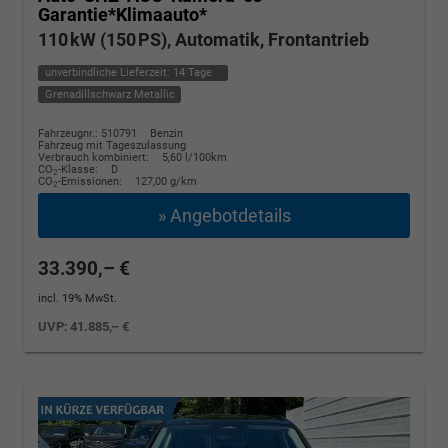
Garantie*Klimaauto*
110 kW (150 PS), Automatik, Frontantrieb
unverbindliche Lieferzeit:
14 Tage
Grenadillschwarz Metallic
Fahrzeugnr.: 510791
Benzin
Fahrzeug mit Tageszulassung
Verbrauch kombiniert:
5,60 l/100km
CO
-Klasse:
D
2
CO
-Emissionen:
127,00 g/km
2
» Angebotdetails
33.390,– €
incl. 19% MwSt.
UVP:
41.885,– €