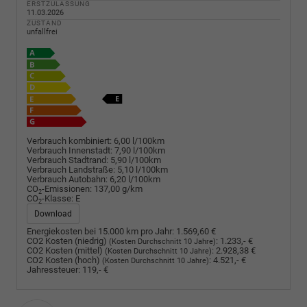
ERSTZULASSUNG
11.03.2026
ZUSTAND
unfallfrei
Verbrauch kombiniert:
6,00 l/100km
Verbrauch Innenstadt:
7,90 l/100km
Verbrauch Stadtrand:
5,90 l/100km
Verbrauch Landstraße:
5,10 l/100km
Verbrauch Autobahn:
6,20 l/100km
CO
-Emissionen:
137,00 g/km
2
CO
-Klasse:
E
2
Download
Energiekosten bei 15.000 km pro Jahr:
1.569,60 €
CO2 Kosten (niedrig)
:
1.233,- €
(Kosten Durchschnitt 10 Jahre)
CO2 Kosten (mittel)
:
2.928,38 €
(Kosten Durchschnitt 10 Jahre)
CO2 Kosten (hoch)
:
4.521,- €
(Kosten Durchschnitt 10 Jahre)
Jahressteuer:
119,- €