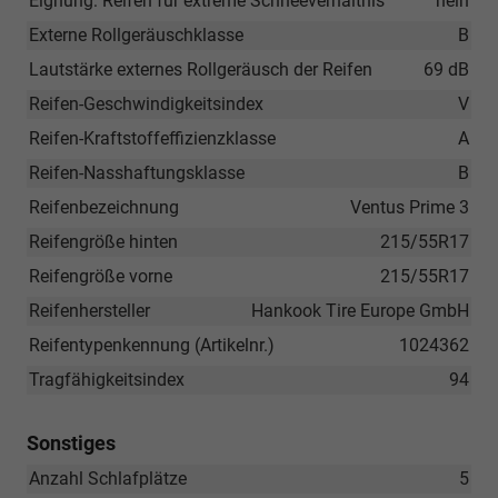
Eignung: Reifen für extreme Schneeverhältnis
nein
Externe Rollgeräuschklasse
B
Lautstärke externes Rollgeräusch der Reifen
69 dB
Reifen-Geschwindigkeitsindex
V
Reifen-Kraftstoffeffizienzklasse
A
Reifen-Nasshaftungsklasse
B
Reifenbezeichnung
Ventus Prime 3
Reifengröße hinten
215/55R17
Reifengröße vorne
215/55R17
Reifenhersteller
Hankook Tire Europe GmbH
Reifentypenkennung (Artikelnr.)
1024362
Tragfähigkeitsindex
94
Sonstiges
Anzahl Schlafplätze
5