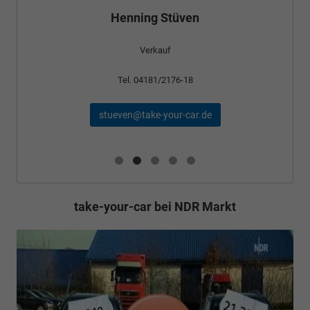
Bünyamin Schael
Verkauf
Tel. 04181/2176-24
schael@take-your-car.de
take-your-car bei NDR Markt