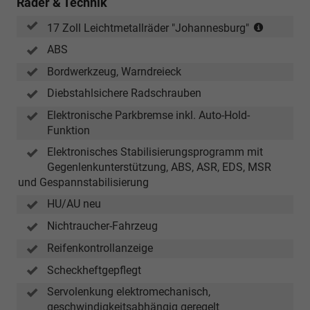
Räder & Technik
Reifen
17 Zoll Leichtmetallräder "Johannesburg"
215/55
ABS
R
17,
Bordwerkzeug, Warndreieck
rollwider
Diebstahlsichere Radschrauben
Elektronische Parkbremse inkl. Auto-Hold-
Funktion
Elektronisches Stabilisierungsprogramm mit
Gegenlenkunterstützung, ABS, ASR, EDS, MSR
und Gespannstabilisierung
HU/AU neu
Nichtraucher-Fahrzeug
Reifenkontrollanzeige
Scheckheftgepflegt
Servolenkung elektromechanisch,
geschwindigkeitsabhängig geregelt