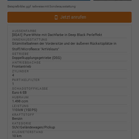
Beispielbilder, ggf. teilweise mit Sonderausstattung
Jetzt anrufen
AUSSENFARBE
0QA1
Pure-White mit Dachfarbe in Deep Black Perleffekt
INNENAUSSTATTUNG
Sitzmittelbahnen der Vordersitze und der äußeren Rücksitzplätze in
Stoff/Microfleece "ArtVelours"
GETRIEBE
Doppelkupplungsgetriebe (DSG)
ANTRIEBSACHSE
Frontantrieb
ZYLINDER
4
PARTIKELFILTER
1
SCHADSTOFFKLASSE
Euro 6 EB
HUBRAUM
1.498 ccm
LEISTUNG
110 kW (150 PS)
KRAFTSTOFF
Benzin
KATEGORIE
SUV/Geländewagen/Pickup
KILOMETERSTAND
10 km