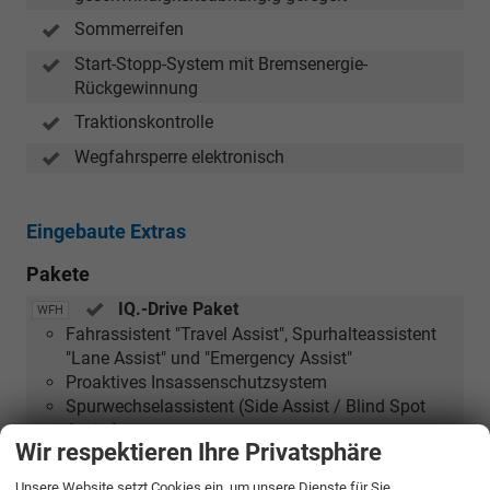
Sommerreifen
Start-Stopp-System mit Bremsenergie-
Rückgewinnung
Traktionskontrolle
Wegfahrsperre elektronisch
Eingebaute Extras
Pakete
IQ.-Drive Paket
WFH
Fahrassistent "Travel Assist", Spurhalteassistent
"Lane Assist" und "Emergency Assist"
Proaktives Insassenschutzsystem
Spurwechselassistent (Side Assist / Blind Spot
Assist)
Wir respektieren Ihre Privatsphäre
Winter-Paket
WW3
Unsere Website setzt Cookies ein, um unsere Dienste für Sie
Sitzheizung vorn