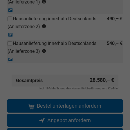
(Anlieferzonen
bei
(Anlieferzone 1)
siehe
einem
Detail-
Karte)
deutschen
Foto
Hausanlieferung innerhalb Deutschlands
490,– €
(ausgenommen
Händler
(Anlieferzonen
Inselanlieferungen)
(Anlieferzone 2)
kostengünstiger
siehe
nachbestellt
Detail-
Karte)
werden)
Foto
Hausanlieferung innerhalb Deutschlands
540,– €
(ausgenommen
(Anlieferzonen
Inselanlieferungen)
(Anlieferzone 3)
siehe
Detail-
Karte)
Foto
(ausgenommen
Inselanlieferungen)
28.580,– €
Gesamtpreis
incl. 19% MwSt. und den Kosten für Überführung und Kfz-Brief
Bestellunterlagen anfordern
Angebot anfordern