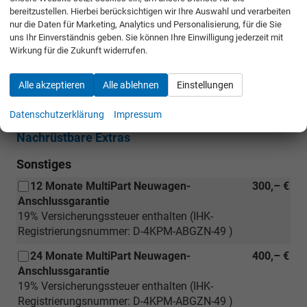
bereitzustellen. Hierbei berücksichtigen wir Ihre Auswahl und verarbeiten
Waschwasserstandanzeige
nur die Daten für Marketing, Analytics und Personalisierung, für die Sie
Multifunktionslenkrad in Leder, beheizbar
uns Ihr Einverständnis geben. Sie können Ihre Einwilligung jederzeit mit
Wirkung für die Zukunft widerrufen.
Räder & Technik
Alle akzeptieren
Alle ablehnen
Einstellungen
Notrad inkl. Wagenheber und Radschlüssel
PRA
Datenschutzerklärung
Impressum
Nachrüstbare Extras
Sonstiges
12 Monate MultiPart Neuwagen-
300,– €
Anschlussgarantie
19% Versicherungssteuer enthalten (IHK-
Registrierungsnummer: D-4KPM-ABGZN-49 )
24 Monate MultiPart Neuwagen-
400,– €
Anschlussgarantie
19% Versicherungssteuer enthalten (IHK-
Registrierungsnummer: D-4KPM-ABGZN-49 )