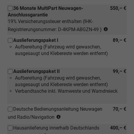
36 Monate MultiPart Neuwagen-
550,– €
Anschlussgarantie
19% Versicherungssteuer enthalten (IHK-
(nur
Registrierungsnummer: D-4KPM-ABGZN-49 )
für
Auslieferungspaket I
89,– €
Neuwagen)
Aufbereitung (Fahrzeug wird gewaschen,
ausgesaugt und Klebereste werden entfernt)
Auslieferungspaket II
99,– €
Aufbereitung (Fahrzeug wird gewaschen,
ausgesaugt und Klebereste werden entfernt)
Verbandtasche inkl. Warnweste und Warndreieck
Deutsche Bedienungsanleitung Neuwagen
70,– €
(Hinweis:
und Radio/Navigation
Kann
Hausanlieferung innerhalb Deutschlands
400,– €
auch