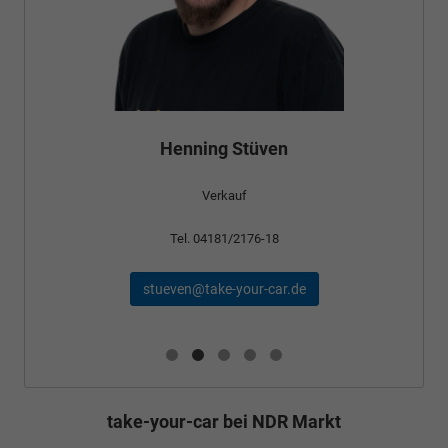
Henning Stüven
Verkauf
Tel. 04181/2176-18
stueven@take-your-car.de
take-your-car bei NDR Markt