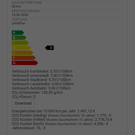
KILOMETERSTAND
50 km
ERSTZULASSUNG
15.06.2026
ZUSTAND
unfallfrei
Verbrauch kombiniert:
5,70 l/100km
Verbrauch Innenstadt:
7,40 l/100km
Verbrauch Stadtrand:
5,70 l/100km
Verbrauch Landstraße:
4,90 l/100km
Verbrauch Autobahn:
5,90 l/100km
CO
-Emissionen:
130,00 g/km
2
CO
-Klasse:
D
2
Download
Energiekosten bei 15.000 km pro Jahr:
1.491,12 €
CO2 Kosten (niedrig)
:
1.170,- €
(Kosten Durchschnitt 10 Jahre)
CO2 Kosten (mittel)
:
2.778,75 €
(Kosten Durchschnitt 10 Jahre)
CO2 Kosten (hoch)
:
4.290,- €
(Kosten Durchschnitt 10 Jahre)
Jahressteuer:
73,- €