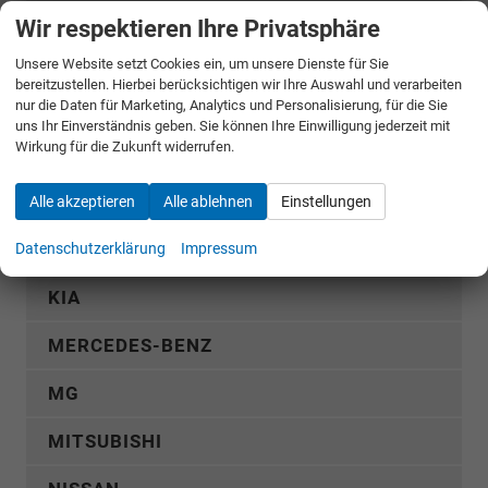
DACIA
Wir respektieren Ihre Privatsphäre
FIAT
Unsere Website setzt Cookies ein, um unsere Dienste für Sie
bereitzustellen. Hierbei berücksichtigen wir Ihre Auswahl und verarbeiten
FORD
nur die Daten für Marketing, Analytics und Personalisierung, für die Sie
uns Ihr Einverständnis geben. Sie können Ihre Einwilligung jederzeit mit
Wirkung für die Zukunft widerrufen.
GWM
HYUNDAI
Alle akzeptieren
Alle ablehnen
Einstellungen
KGM
Datenschutzerklärung
Impressum
KIA
MERCEDES-BENZ
MG
MITSUBISHI