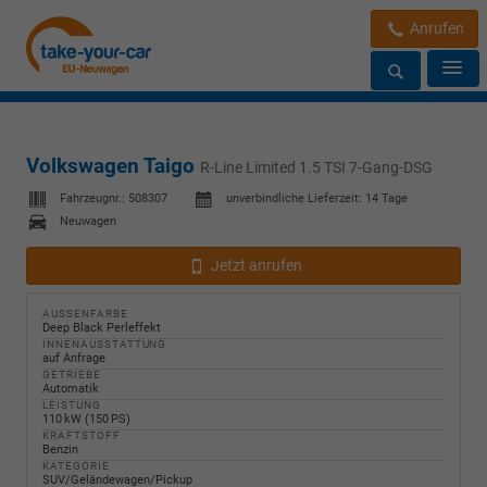
Anrufen
Volkswagen Taigo
R-Line Limited 1.5 TSI 7-Gang-DSG
Fahrzeugnr.:
508307
unverbindliche Lieferzeit:
14 Tage
Neuwagen
Jetzt anrufen
AUSSENFARBE
Deep Black Perleffekt
INNENAUSSTATTUNG
auf Anfrage
GETRIEBE
Automatik
LEISTUNG
110 kW (150 PS)
KRAFTSTOFF
Benzin
KATEGORIE
SUV/Geländewagen/Pickup