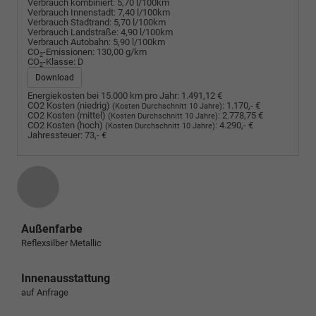
Verbrauch kombiniert:
5,70 l/100km
Verbrauch Innenstadt:
7,40 l/100km
Verbrauch Stadtrand:
5,70 l/100km
Verbrauch Landstraße:
4,90 l/100km
Verbrauch Autobahn:
5,90 l/100km
CO
-Emissionen:
130,00 g/km
2
CO
-Klasse:
D
2
Download
Energiekosten bei 15.000 km pro Jahr:
1.491,12 €
CO2 Kosten (niedrig)
:
1.170,- €
(Kosten Durchschnitt 10 Jahre)
CO2 Kosten (mittel)
:
2.778,75 €
(Kosten Durchschnitt 10 Jahre)
CO2 Kosten (hoch)
:
4.290,- €
(Kosten Durchschnitt 10 Jahre)
Jahressteuer:
73,- €
Außenfarbe
Reflexsilber Metallic
Innenausstattung
auf Anfrage