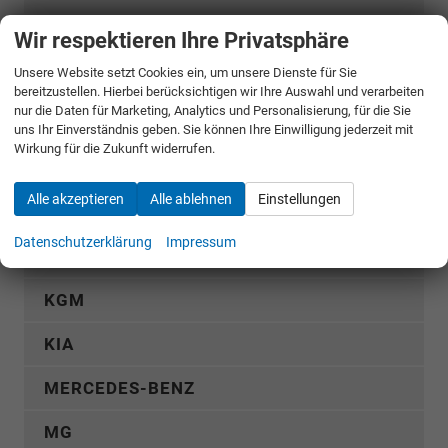
CUPRA
Wir respektieren Ihre Privatsphäre
Unsere Website setzt Cookies ein, um unsere Dienste für Sie
DACIA
bereitzustellen. Hierbei berücksichtigen wir Ihre Auswahl und verarbeiten
nur die Daten für Marketing, Analytics und Personalisierung, für die Sie
FIAT
uns Ihr Einverständnis geben. Sie können Ihre Einwilligung jederzeit mit
Wirkung für die Zukunft widerrufen.
FORD
Alle akzeptieren
Alle ablehnen
Einstellungen
GWM
Datenschutzerklärung
Impressum
HYUNDAI
KGM
KIA
MERCEDES-BENZ
MG