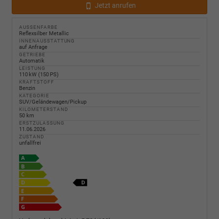
Jetzt anrufen
AUSSENFARBE
Reflexsilber Metallic
INNENAUSSTATTUNG
auf Anfrage
GETRIEBE
Automatik
LEISTUNG
110 kW (150 PS)
KRAFTSTOFF
Benzin
KATEGORIE
SUV/Geländewagen/Pickup
KILOMETERSTAND
50 km
ERSTZULASSUNG
11.06.2026
ZUSTAND
unfallfrei