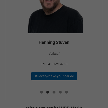
Henning Stüven
Verkauf
Tel. 04181/2176-18
stueven@take-your-car.de