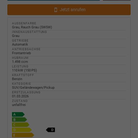
Jetzt anrufen
AUSSENFARBE
Grau, Rauch Grau (5W5W)
INNENAUSSTATTUNG
Grau
GETRIEBE
Automatik
ANTRIEBSACHSE
Frontantrieb
HUBRAUM
1.498 ccm
LEISTUNG
110 kW (150 PS)
KRAFTSTOFF
Benzin
KATEGORIE
SUV/Geländewagen/Pickup
ERSTZULASSUNG
01.03.2026
ZUSTAND
unfallfrei