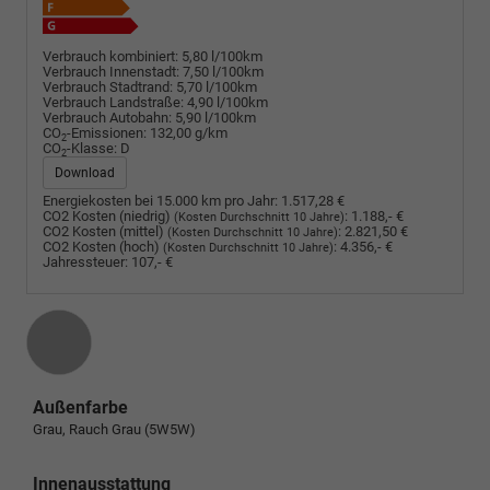
Verbrauch kombiniert:
5,80 l/100km
Verbrauch Innenstadt:
7,50 l/100km
Verbrauch Stadtrand:
5,70 l/100km
Verbrauch Landstraße:
4,90 l/100km
Verbrauch Autobahn:
5,90 l/100km
CO
-Emissionen:
132,00 g/km
2
CO
-Klasse:
D
2
Download
Energiekosten bei 15.000 km pro Jahr:
1.517,28 €
CO2 Kosten (niedrig)
:
1.188,- €
(Kosten Durchschnitt 10 Jahre)
CO2 Kosten (mittel)
:
2.821,50 €
(Kosten Durchschnitt 10 Jahre)
CO2 Kosten (hoch)
:
4.356,- €
(Kosten Durchschnitt 10 Jahre)
Jahressteuer:
107,- €
Außenfarbe
Grau, Rauch Grau (5W5W)
Innenausstattung