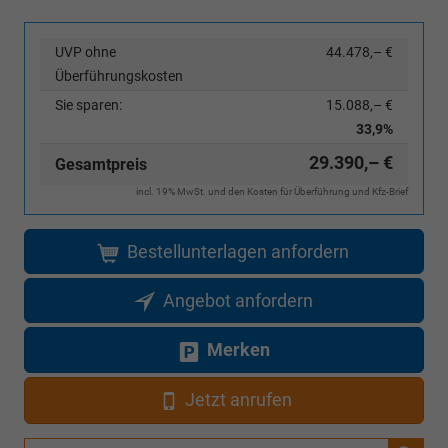
UVP ohne
44.478,– €
Überführungskosten
Sie sparen:
15.088,– €
33,9%
29.390,– €
Gesamtpreis
incl. 19% MwSt. und den Kosten für Überführung und Kfz-Brief
Bestellunterlagen anfordern
Angebot anfordern
Merken
Jetzt anrufen