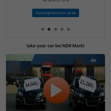
Tel. 04181/2176-18
stueven@take-your-car.de
take-your-car bei NDR Markt