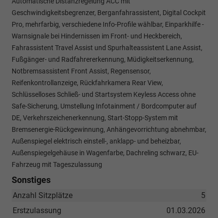
Automatische Distanzregelung ACC mit
Geschwindigkeitsbegrenzer, Berganfahrassistent, Digital Cockpit
Pro, mehrfarbig, verschiedene Info-Profile wählbar, Einparkhilfe -
Warnsignale bei Hindernissen im Front- und Heckbereich,
Fahrassistent Travel Assist und Spurhalteassistent Lane Assist,
Fußgänger- und Radfahrererkennung, Müdigkeitserkennung,
Notbremsassistent Front Assist, Regensensor,
Reifenkontrollanzeige, Rückfahrkamera Rear View,
Schlüsselloses Schließ- und Startsystem Keyless Access ohne
Safe-Sicherung, Umstellung Infotainment / Bordcomputer auf
DE, Verkehrszeichenerkennung, Start-Stopp-System mit
Bremsenergie-Rückgewinnung, Anhängevorrichtung abnehmbar,
Außenspiegel elektrisch einstell-, anklapp- und beheizbar,
Außenspiegelgehäuse in Wagenfarbe, Dachreling schwarz, EU-
Fahrzeug mit Tageszulassung
Sonstiges
Anzahl Sitzplätze
5
Erstzulassung
01.03.2026