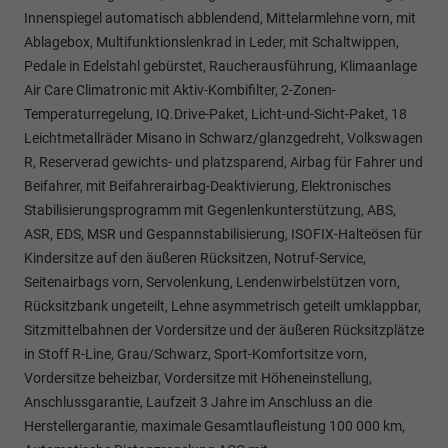
Innenspiegel automatisch abblendend, Mittelarmlehne vorn, mit
Ablagebox, Multifunktionslenkrad in Leder, mit Schaltwippen,
Pedale in Edelstahl gebürstet, Raucherausführung, Klimaanlage
Air Care Climatronic mit Aktiv-Kombifilter, 2-Zonen-
Temperaturregelung, IQ.Drive-Paket, Licht-und-Sicht-Paket, 18
Leichtmetallräder Misano in Schwarz/glanzgedreht, Volkswagen
R, Reserverad gewichts- und platzsparend, Airbag für Fahrer und
Beifahrer, mit Beifahrerairbag-Deaktivierung, Elektronisches
Stabilisierungsprogramm mit Gegenlenkunterstützung, ABS,
ASR, EDS, MSR und Gespannstabilisierung, ISOFIX-Halteösen für
Kindersitze auf den äußeren Rücksitzen, Notruf-Service,
Seitenairbags vorn, Servolenkung, Lendenwirbelstützen vorn,
Rücksitzbank ungeteilt, Lehne asymmetrisch geteilt umklappbar,
Sitzmittelbahnen der Vordersitze und der äußeren Rücksitzplätze
in Stoff R-Line, Grau/Schwarz, Sport-Komfortsitze vorn,
Vordersitze beheizbar, Vordersitze mit Höheneinstellung,
Anschlussgarantie, Laufzeit 3 Jahre im Anschluss an die
Herstellergarantie, maximale Gesamtlaufleistung 100 000 km,