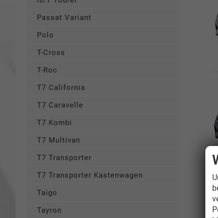
ID.7 Tourer
Passat Variant
Polo
T-Cross
T-Roc
T7 California
T7 Caravelle
T7 Kombi
T7 Multivan
T7 Transporter
T7 Transporter Kastenwagen
U
b
Taigo
v
P
Tayron