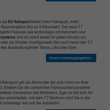
Elvedin Calakovic
Verkauf
e
als
EU Reimport
bietet mehr Fahrspaß, mehr
r Raumangebot (bis zu 9 Personen). Der neue T7
Tel. 04181/2176-27
ligente Features wie erstklssiges Infotainment und
zsysteme
und ist somit bereit für jeden Einsatz als
 oder als Shuttle. Konfigurieren Sie noch heute den T7
calakovic@take-your-car.de
en Ausstattunglinien: Basis, Life oder Style.
Unsere Fahrzeugangebote »
-Reimport gilt als Allrounder der sich nicht nur Ihrer
st. Erleben Sie die zahlreichen Fahrassistenzsysteme
siebten Generation des Multivans. Egal ob Sie sich für
ion entscheiden, mit dem T7 Multivan sind Sie in der
l unterwegs wie auf der Autobahn.