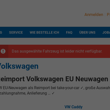
Anmelden
P
NG
SERVICE
WIE BESTELLE ICH
FAQ
ÜBER UNS
JOB
Das ausgewählte Fahrzeug ist leider nicht verfügbar.
Volkswagen
eimport Volkswagen EU Neuwagen
 EU-Neuwagen als Reimport bei take-your-car ✓, große Auswahl
zahlungnahme, Anlieferung … ✓
VW Caddy