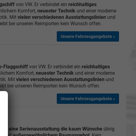
gschiff
von VW. Er verbindet ein
reichhaltiges
chlichem Komfort,
neuester Technik
und einer moderne
ptik. Mit
vielen verschiedenen Ausstattungslinien
und
eibt bei unseren Reimporten kein Wunsch offen.
Unsere Fahrzeugangebote »
o-Flaggschiff
von VW. Er verbindet ein
reichhaltiges
hlichem Komfort,
neuester Technik
und einer moderne
tik. Mit
vielen verschiedenen Ausstattungslinien
und
ibt bei unseren Reimporten kein Wunsch offen.
Unsere Fahrzeugangebote »
etet
eine Serienausstattung die kaum Wünsche
übrig
n
und
außergewöhnlichem Raumangebot
. Kein