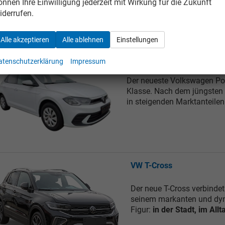
önnen Ihre Einwilligung jederzeit mit Wirkung für die Zukunft
Wunder, dass er nach dem 
iderrufen.
Alle akzeptieren
Alle ablehnen
Einstellungen
VW Polo
atenschutzerklärung
Impressum
Der neueste Volkswagen Pol
Klasse. Nach dem jüngsten F
in steigenden Marktanteilen
VW T-Cross
Der neue T-Cross verbinde
seinem markanten und dyn
Figur:
in der Stadt, im All