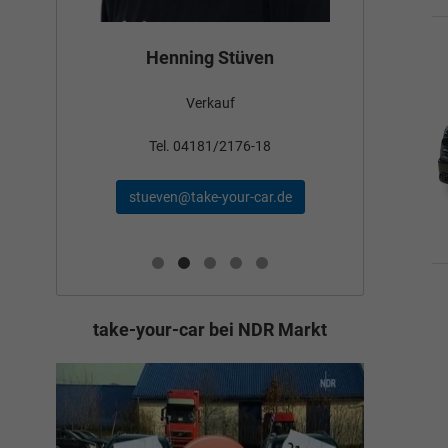
Bün
Henning Stüven
Verkauf
nden
Tel
Tel. 04181/2176-18
schae
stueven@take-your-car.de
de
take-your-car bei NDR Markt