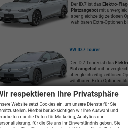
Der ID.7 ist das
Elektro-Flag
Platzangebot
mit unverglei
aber gleichzeitig zeitlosen O
wählbaren Extra-Optionen bl
VW ID.7 Tourer
Der ID.7 Tourer ist das
Elektr
Platzangebot
mit unvergleic
aber gleichzeitig zeitlosen Op
wählbaren Extra-Optionen ble
Wir respektieren Ihre Privatsphäre
nsere Website setzt Cookies ein, um unsere Dienste für Sie
VW Passat Variant
ereitzustellen. Hierbei berücksichtigen wir Ihre Auswahl und
erarbeiten nur die Daten für Marketing, Analytics und
Der neue Passat Variant bi
ersonalisierung, für die Sie uns Ihr Einverständnis geben. Sie
lässt mit
elegantem Desig