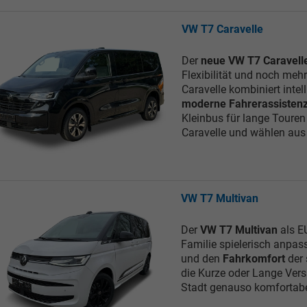
VW T7 Caravelle
Tom Wollschläger
yamin Schael
Der
neue VW T7 Caravell
Verkauf
Verkauf
Flexibilität und noch meh
Caravelle kombiniert intel
Tel. 04181/2176-21
. 04181/2176-24
moderne Fahrerassisten
Kleinbus für lange Touren
Caravelle und wählen aus d
wollschlaeger@take-your-car.de
l@take-your-car.de
VW T7 Multivan
Der
VW T7 Multivan
als EU
Familie spielerisch anpas
und den
Fahrkomfort
der 
die Kurze oder Lange Vers
Stadt genauso komfortabe