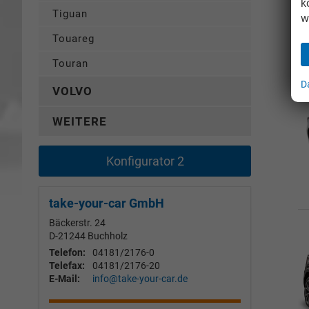
k
Tiguan
w
Touareg
Touran
D
VOLVO
WEITERE
Konfigurator 2
take-your-car GmbH
Bäckerstr. 24
D-21244
Buchholz
Telefon:
04181/2176-0
Telefax:
04181/2176-20
E-Mail:
info@take-your-car.de