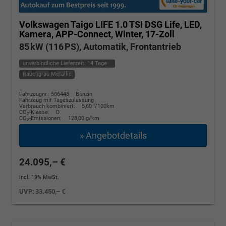
Volkswagen Taigo
LIFE 1.0 TSI DSG Life, LED,
Kamera, APP-Connect, Winter, 17-Zoll
85 kW (116 PS), Automatik, Frontantrieb
unverbindliche Lieferzeit:
14 Tage
Rauchgrau Metallic
Fahrzeugnr.: 506443
Benzin
Fahrzeug mit Tageszulassung
Verbrauch kombiniert:
5,60 l/100km
CO
-Klasse:
D
2
CO
-Emissionen:
128,00 g/km
2
» Angebotdetails
24.095,– €
incl. 19% MwSt.
UVP:
33.450,– €