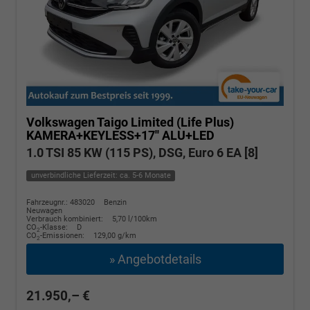
Volkswagen Taigo
Limited (Life Plus)
KAMERA+KEYLESS+17'' ALU+LED
1.0 TSI 85 KW (115 PS), DSG, Euro 6 EA [8]
unverbindliche Lieferzeit: ca. 5-6 Monate
Fahrzeugnr.: 483020
Benzin
Neuwagen
Verbrauch kombiniert:
5,70 l/100km
CO
-Klasse:
D
2
CO
-Emissionen:
129,00 g/km
2
» Angebotdetails
21.950,– €