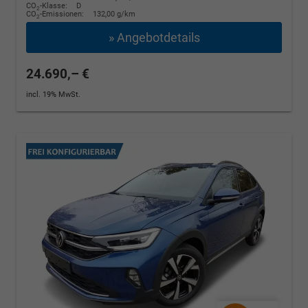
CO
-Klasse:
D
2
CO
-Emissionen:
132,00 g/km
2
» Angebotdetails
24.690,– €
incl. 19% MwSt.