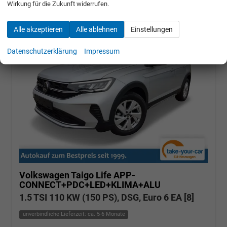
Wirkung für die Zukunft widerrufen.
Alle akzeptieren
Alle ablehnen
Einstellungen
Datenschutzerklärung
Impressum
Volkswagen Taigo
Life APP-
CONNECT+PDC+LED+KLIMA+ALU
1.5 TSI 110 KW (150 PS), DSG, Euro 6 EA [8]
unverbindliche Lieferzeit: ca. 5-6 Monate