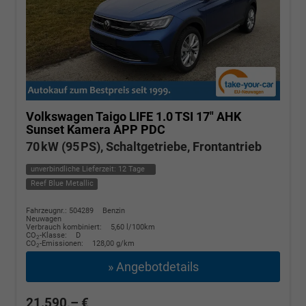
Volkswagen Taigo
LIFE 1.0 TSI 17" AHK
Sunset Kamera APP PDC
70 kW (95 PS), Schaltgetriebe, Frontantrieb
unverbindliche Lieferzeit:
12 Tage
Reef Blue Metallic
Fahrzeugnr.: 504289
Benzin
Neuwagen
Verbrauch kombiniert:
5,60 l/100km
CO
-Klasse:
D
2
CO
-Emissionen:
128,00 g/km
2
» Angebotdetails
21.590,– €