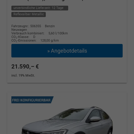
unverbindliche Lieferzeit:
12 Tage
Reflexsilber Metallic
Fahrzeugnr.: 506355
Benzin
Neuwagen
Verbrauch kombiniert:
5,60 l/100km
CO
-Klasse:
D
2
CO
-Emissionen:
128,00 g/km
2
» Angebotdetails
21.590,– €
incl. 19% MwSt.