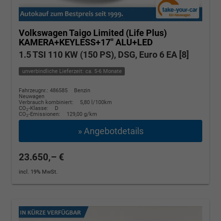
Volkswagen Taigo
Limited (Life Plus)
KAMERA+KEYLESS+17'' ALU+LED
1.5 TSI 110 KW (150 PS), DSG, Euro 6 EA [8]
unverbindliche Lieferzeit: ca. 5-6 Monate
Fahrzeugnr.: 486585
Benzin
Neuwagen
Verbrauch kombiniert:
5,80 l/100km
CO
-Klasse:
D
2
CO
-Emissionen:
129,00 g/km
2
» Angebotdetails
23.650,– €
incl. 19% MwSt.