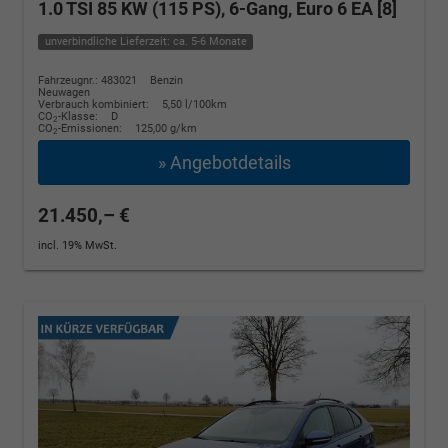
1.0 TSI 85 KW (115 PS), 6-Gang, Euro 6 EA [8]
unverbindliche Lieferzeit: ca. 5-6 Monate
Fahrzeugnr.: 483021
Benzin
Neuwagen
Verbrauch kombiniert:
5,50 l/100km
CO
-Klasse:
D
2
CO
-Emissionen:
125,00 g/km
2
» Angebotdetails
21.450,– €
incl. 19% MwSt.