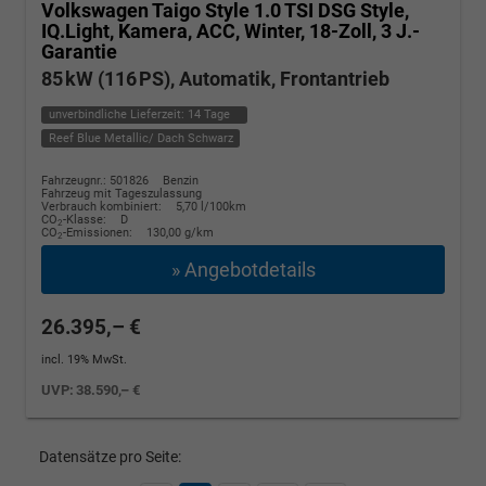
Volkswagen Taigo
Style 1.0 TSI DSG Style,
IQ.Light, Kamera, ACC, Winter, 18-Zoll, 3 J.-
Garantie
85 kW (116 PS), Automatik, Frontantrieb
unverbindliche Lieferzeit:
14 Tage
Reef Blue Metallic/ Dach Schwarz
Fahrzeugnr.: 501826
Benzin
Fahrzeug mit Tageszulassung
Verbrauch kombiniert:
5,70 l/100km
CO
-Klasse:
D
2
CO
-Emissionen:
130,00 g/km
2
» Angebotdetails
26.395,– €
incl. 19% MwSt.
UVP:
38.590,– €
Datensätze pro Seite: