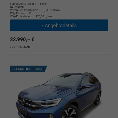
Fahrzeugnr.: 486584
Benzin
Neuwagen
Verbrauch kombiniert:
5,80 l/100km
CO
-Klasse:
D
2
CO
-Emissionen:
128,00 g/km
2
» Angebotdetails
22.990,– €
incl. 19% MwSt.