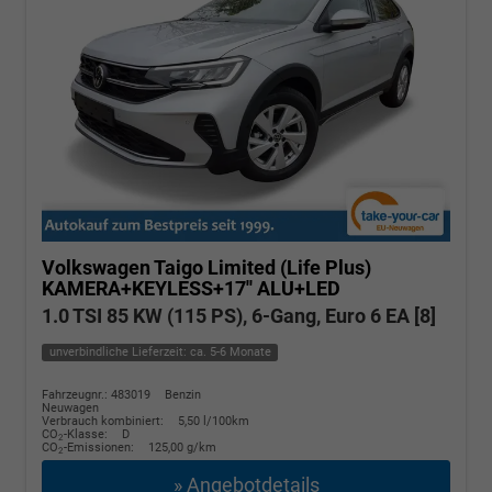
Volkswagen Taigo
Limited (Life Plus)
KAMERA+KEYLESS+17'' ALU+LED
1.0 TSI 85 KW (115 PS), 6-Gang, Euro 6 EA [8]
unverbindliche Lieferzeit: ca. 5-6 Monate
Fahrzeugnr.: 483019
Benzin
Neuwagen
Verbrauch kombiniert:
5,50 l/100km
CO
-Klasse:
D
2
CO
-Emissionen:
125,00 g/km
2
» Angebotdetails