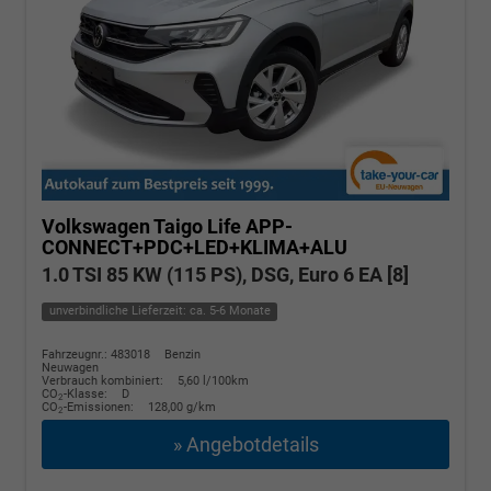
Volkswagen Taigo
Life APP-
CONNECT+PDC+LED+KLIMA+ALU
1.0 TSI 85 KW (115 PS), DSG, Euro 6 EA [8]
unverbindliche Lieferzeit: ca. 5-6 Monate
Fahrzeugnr.: 483018
Benzin
Neuwagen
Verbrauch kombiniert:
5,60 l/100km
CO
-Klasse:
D
2
CO
-Emissionen:
128,00 g/km
2
» Angebotdetails