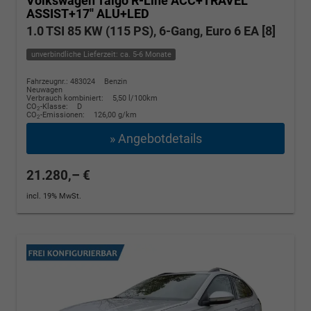
Volkswagen Taigo
R-Line ACC+TRAVEL
ASSIST+17'' ALU+LED
1.0 TSI 85 KW (115 PS), 6-Gang, Euro 6 EA [8]
unverbindliche Lieferzeit: ca. 5-6 Monate
Fahrzeugnr.: 483024
Benzin
Neuwagen
Verbrauch kombiniert:
5,50 l/100km
CO
-Klasse:
D
2
CO
-Emissionen:
126,00 g/km
2
» Angebotdetails
21.280,– €
incl. 19% MwSt.