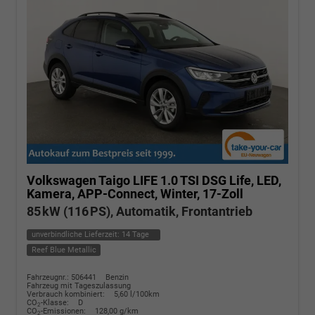
Volkswagen Taigo
LIFE 1.0 TSI DSG Life, LED,
Kamera, APP-Connect, Winter, 17-Zoll
85 kW (116 PS), Automatik, Frontantrieb
unverbindliche Lieferzeit:
14 Tage
Reef Blue Metallic
Fahrzeugnr.: 506441
Benzin
Fahrzeug mit Tageszulassung
Verbrauch kombiniert:
5,60 l/100km
CO
-Klasse:
D
2
CO
-Emissionen:
128,00 g/km
2