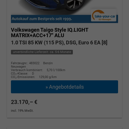
Volkswagen Taigo
Style IQ.LIGHT
MATRIX+ACC+17'' ALU
1.0 TSI 85 KW (115 PS), DSG, Euro 6 EA [8]
unverbindliche Lieferzeit: ca. 5-6 Monate
Fahrzeugnr.: 483022
Benzin
Neuwagen
Verbrauch kombiniert:
5,70 l/100km
CO
-Klasse:
D
2
CO
-Emissionen:
129,00 g/km
2
» Angebotdetails
23.170,– €
incl. 19% MwSt.