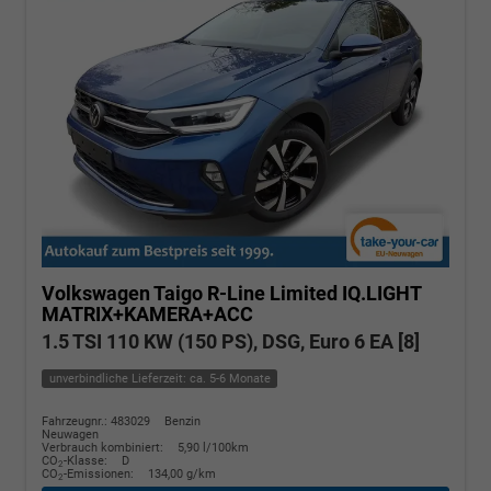
Volkswagen Taigo
R-Line Limited IQ.LIGHT
MATRIX+KAMERA+ACC
1.5 TSI 110 KW (150 PS), DSG, Euro 6 EA [8]
unverbindliche Lieferzeit: ca. 5-6 Monate
Fahrzeugnr.: 483029
Benzin
Neuwagen
Verbrauch kombiniert:
5,90 l/100km
CO
-Klasse:
D
2
CO
-Emissionen:
134,00 g/km
2