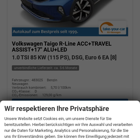
Volkswagen Taigo
R-Line ACC+TRAVEL
ASSIST+17'' ALU+LED
1.0 TSI 85 KW (115 PS), DSG, Euro 6 EA [8]
unverbindliche Lieferzeit: ca. 5-6 Monate
Fahrzeugnr.: 483025
Benzin
Neuwagen
Verbrauch kombiniert:
5,70 l/100km
CO
-Klasse:
D
2
CO
-Emissionen:
129,00 g/km
2
» Angebotdetails
Wir respektieren Ihre Privatsphäre
Unsere Website setzt Cookies ein, um unsere Dienste für Sie
22.980,– €
bereitzustellen. Hierbei berücksichtigen wir Ihre Auswahl und verarbeiten
nur die Daten für Marketing, Analytics und Personalisierung, für die Sie
incl. 19% MwSt.
uns Ihr Einverständnis geben. Sie können Ihre Einwilligung jederzeit mit