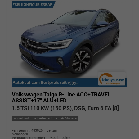
Volkswagen Taigo
R-Line ACC+TRAVEL
ASSIST+17'' ALU+LED
1.5 TSI 110 KW (150 PS), DSG, Euro 6 EA [8]
unverbindliche Lieferzeit: ca. 5-6 Monate
Fahrzeugnr.: 483026
Benzin
Neuwagen
Verbrauch kombiniert:
6,00 l/100km