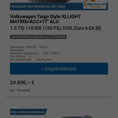
Volkswagen Taigo
Style IQ.LIGHT
MATRIX+ACC+17'' ALU
1.5 TSI 110 KW (150 PS), DSG, Euro 6 EA [8]
unverbindliche Lieferzeit: ca. 5-6 Monate
Fahrzeugnr.: 483023
Benzin
Neuwagen
Verbrauch kombiniert:
5,80 l/100km
CO
-Klasse:
D
2
CO
-Emissionen:
132,00 g/km
2
» Angebotdetails
24.890,– €
incl. 19% MwSt.