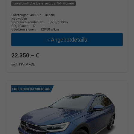
unverbindliche Lieferzeit: ca. 5-6 Monate
Fahrzeugnr.: 483027
Benzin
Neuwagen
Verbrauch kombiniert:
5,60 l/100km
CO
-Klasse:
D
2
CO
-Emissionen:
128,00 g/km
2
» Angebotdetails
22.350,– €
incl. 19% MwSt.