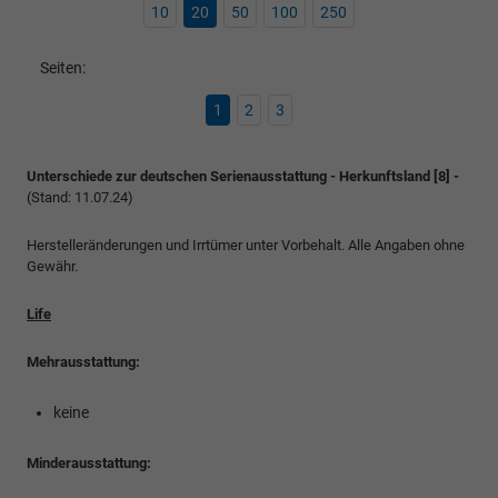
10
20
50
100
250
Seiten:
1
2
3
Unterschiede zur deutschen Serienausstattung - Herkunftsland [8] -
(Stand: 11.07.24)
Herstelleränderungen und Irrtümer unter Vorbehalt. Alle Angaben ohne
Gewähr.
Life
Mehrausstattung:
keine
Minderausstattung: