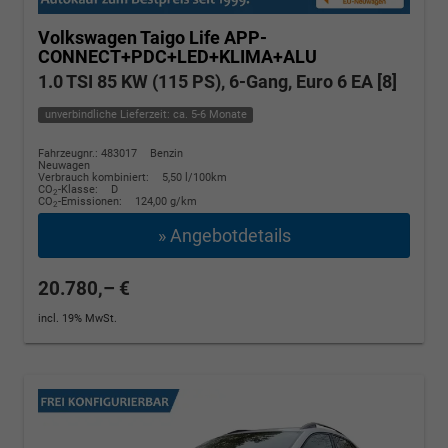
Volkswagen Taigo
Life APP-
CONNECT+PDC+LED+KLIMA+ALU
1.0 TSI 85 KW (115 PS), 6-Gang, Euro 6 EA [8]
unverbindliche Lieferzeit: ca. 5-6 Monate
Fahrzeugnr.: 483017
Benzin
Neuwagen
Verbrauch kombiniert:
5,50 l/100km
CO
-Klasse:
D
2
CO
-Emissionen:
124,00 g/km
2
» Angebotdetails
20.780,– €
incl. 19% MwSt.