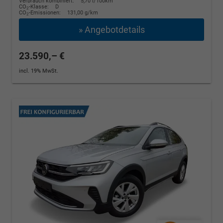
Verbrauch kombiniert:
5,70 l/100km
CO
-Klasse:
D
2
CO
-Emissionen:
131,00 g/km
2
» Angebotdetails
23.590,– €
incl. 19% MwSt.